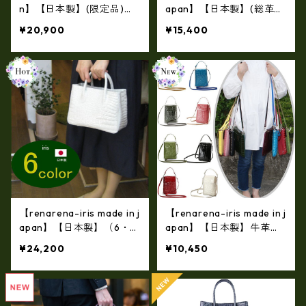
n】【日本製】(限定品)牛
apan】【日本製】(総革・
革製品・エナメルクロコ☆
バージョン）牛革エナメル
¥20,900
¥15,400
ガマ口バッグ(軽量430
クロコ・縦型お財布スマ
ｇ）ir-662-all
ホ 2ＷＡＹポシェット i
r-660-a
【renarena-iris made in j
【renarena-iris made in j
apan】【日本製】（6・c
apan】【日本製】牛革エ
olor)牛革製品・エナメル
ナメルクロコ・縦型お財布
¥24,200
¥10,450
クロコ・パーティバッグ
スマホ 2ＷＡＹポシェッ
ir-663
ト ir-660