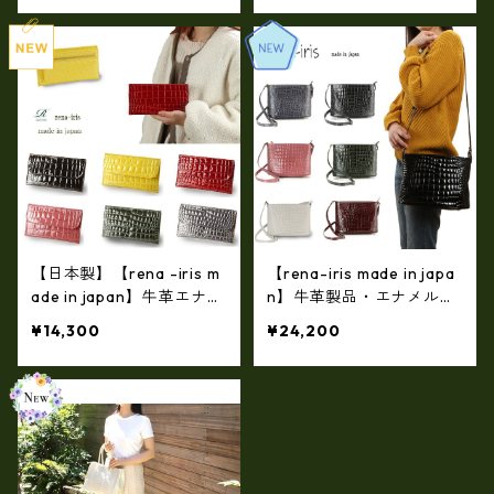
67
ロコ ir-661-all
【日本製】【rena -iris m
【rena-iris made in japa
ade in japan】牛革エナメ
n】牛革製品・エナメルク
ルクロコ(パテントレザ
ロコ・ショルダーバッグ
¥14,300
¥24,200
ー）薄マチお札入れ長財
(日本製）ir-4042
布 ir-4044