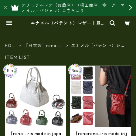
ナチュラルレナ（お蔵店）（槙田商店、傘・アロマ
オイル・パジャマ）こちらより
エナメル（パテント）レザー | 豊岡
製オリジナルバッグ製造販売【日本
製・バッグ財布 専門店】レナ ジ
ャパンメイド ショップ
HOM
【日本製〕rena-iri
エナメル（パテント）レザ
E
s
ー
ITEM LIST
【rena -iris made in japa
【renarena-iris made in j