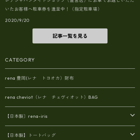
レナジャパンメイドショップ（直営店）にお車でお越しいただ
いたお客様へ駐車券を進呈中！（指定駐車場）
2020/9/20
記事一覧を見る
CATEGORY
rena 豊岡(レナ トヨオカ）財布
rena cheviot（レナ チェヴィオット）BAG
【日本製〕rena-iris
エナメル（パテント）レザー
【日本製】トートバッグ