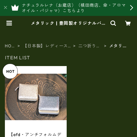
ナチュラルレナ（お蔵店）（槙田商店、傘・アロマ
オイル・パジャマ）こちらより
メタリック | 豊岡製オリジナルバッ
グ製造販売【日本製・バッグ財布
専門店】レナ ジャパンメイド シ
ョップ
HOM
【日本製】レディース
二つ折り財
メタリッ
E
財布
布
ク
ITEM LIST
【afd・アンチフォルムデ