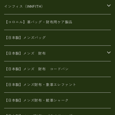
スペインレザー
がま口
スペインレザー
L字ファスナー財布
財布・小物
BAG
インフィス（INNFITH）
革友禅染め
斜め掛け
佐賀牛革
スペインレザー
ポーチ
財布・小物
BAG
【コロニル】革バッグ・財布用ケア製品
山羊革
オーストリッチ
革友禅染め
ヌメ革
財布ショルダー
財布・小物
【日本製】メンズバッグ
イタリアンレザー
イタリアンレザー
革西陣織り
革友禅染め
ヌメ革
がま口財布
【日本製】メンズ 財布
ヌメ革
山羊革
エゾ鹿革
栃木レザー
革友禅染め
火山灰染め
象革エレファント【日本製】メンズ 財布
【日本製】メンズ 財布 コードバン
メタリック
ピッグスキン
山羊革
山羊革
名刺入れ・キーケース、他
鮫革シャーク【日本製】メンズ 財布
【日本製】メンズ財布・象革エレファント
革友禅染め
ダチョウ革
メタリック
ブライドルレザー【日本製】メンズ 財布
【日本製】メンズ財布・鮫革シャーク
ポーテッド
メタリック
ポニー革