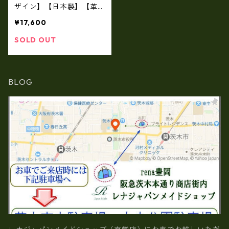
ザイン】【日本製】【革メ
タリック】(2color)ファス
¥17,600
ナー付き二つ折り財布（角
型）Tz－132
SOLD OUT
BLOG