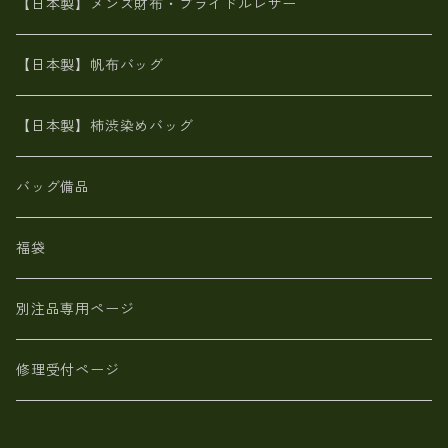
MAISON de HIROAN 【日本製】メンズ 財布
【日本製】メンズ財布・ブライドルレザー
神鍋山火山灰手染め
カンガルー革
栃木レザー 【日本製】メンズ 財布
【日本製】帆布バッグ
鹿革
革小物・財布【日本製】メンズ レディース
【日本製】柿渋染めバッグ
【日本製】メンズ 財布 アザラシ革(シールスキン)
バッグ備品
福袋
別注品専用ページ
修理受付ページ