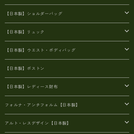
牛革製品トート・ショルダー
火山灰染めバッグ
【日本製】ショルダーバッグ
8号帆布
牛革製品リュック
ヌメ革バッグ
漂流ロープバッグ
【日本製】リュック
豊岡製
Ａ3サイズ
6号蝋引き帆布
オイルレザー
火山灰染めバッグ
帆布
【日本製】ウエスト・ボディバッグ
8号帆布
豊岡
エナメル
財布ポシェット
牛革
帆布
【日本製】ボストン
豊岡製
がま口
牛革
日本製
リネン
オイルレザー
【日本製】レディース財布
メタリック
メタリック
スエード
６号蝋引き帆布
二つ折り財布
フォルナ・アンチフォルム【日本製】
豊岡製品
がま口財布
エナメルクロコ
長財布
BAG
アルト・レスデザイン【日本製】