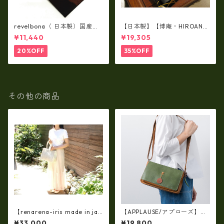
revelbona（ 日本製）国産牛
【日本製】【博庵・HIROAN】
革製・お札入れ ロングウォ
最高級牛革（ボーテッド）札
¥11,440
¥19,305
レット rl-001
入れ・長財布 ha-21535
20%OFF
35%OFF
その他の商品
【renarena-iris made in jap
【APPLAUSE/アプローズ】レ
an】【日本製】牛革製品・エ
ザー コンビ リーフショルダ
¥33,000
¥19,800