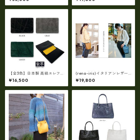
ナメルクロコ型押しレザー・
ー（日本製）ap-5010
マザートートバッグ ir-66
4
【全3色】日本製 高級エレファ
(rena-iris)イタリアンレザー
ントレザー × 姫路レザー 名刺
（シュリンク革）・斜め掛け
¥16,500
¥19,800
入れ カードケース 本革 リアル
ショルダー（日本製）ri-722
レザー(5172ur)