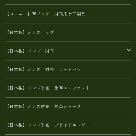
革友禅染め
斜め掛け
佐賀牛革
スペインレザー
ポーチ
財布・小物
BAG
【コロニル】革バッグ・財布用ケア製品
山羊革
オーストリッチ
革友禅染め
ヌメ革
財布ショルダー
財布・小物
【日本製】メンズバッグ
イタリアンレザー
イタリアンレザー
革西陣織り
革友禅染め
ヌメ革
がま口財布
【日本製】メンズ 財布
ヌメ革
山羊革
エゾ鹿革
栃木レザー
革友禅染め
火山灰染め
象革エレファント【日本製】メンズ 財布
【日本製】メンズ 財布 コードバン
メタリック
ピッグスキン
山羊革
山羊革
名刺入れ・キーケース、他
鮫革シャーク【日本製】メンズ 財布
【日本製】メンズ財布・象革エレファント
革友禅染め
ダチョウ革
メタリック
ブライドルレザー【日本製】メンズ 財布
【日本製】メンズ財布・鮫革シャーク
ポーテッド
メタリック
ポニー革
MAISON de HIROAN 【日本製】メンズ 財布
【日本製】メンズ財布・ブライドルレザー
神鍋山火山灰手染め