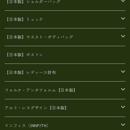
牛革製品トート・ショルダー
火山灰染めバッグ
【日本製】ショルダーバッグ
8号帆布
牛革製品リュック
ヌメ革バッグ
漂流ロープバッグ
【日本製】リュック
豊岡製
Ａ3サイズ
6号蝋引き帆布
オイルレザー
火山灰染めバッグ
帆布
【日本製】ウエスト・ボディバッグ
8号帆布
豊岡
エナメル
財布ポシェット
牛革
帆布
【日本製】ボストン
豊岡製
がま口
牛革
日本製
リネン
オイルレザー
【日本製】レディース財布
メタリック
メタリック
スエード
６号蝋引き帆布
二つ折り財布
フォルナ・アンチフォルム【日本製】
豊岡製品
がま口財布
エナメルクロコ
長財布
BAG
アルト・レスデザイン【日本製】
スペインレザー
がま口
スペインレザー
L字ファスナー財布
財布・小物
BAG
インフィス（INNFITH）