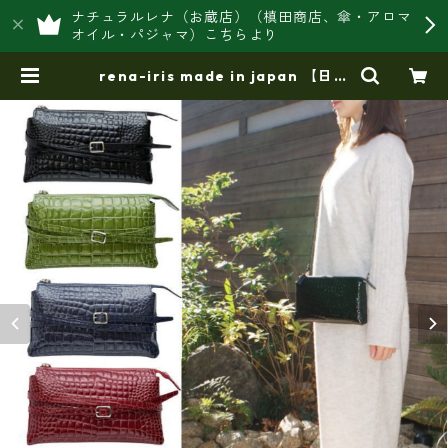
ナチュラルレナ（お蔵店）（槙田商店、傘・アロマ
オイル・パジャマ）こちらより
rena-iris made in japan 【日本
製】牛革製品・エナメルクロコ・お
財布ショルダー（横型・三層式）ir-
666-a | 豊岡製オリジナルバッグ製
造販売【日本製・バッグ財布 専門
店】レナ ジャパンメイド ショッ
プ