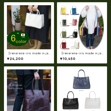
バッグ(軽量430ｇ）ir-662-al
縦型お財布スマホ 2ＷＡＹポ
l
シェット ir-660-a
【renarena-iris made in jap
【renarena-iris made in jap
an】【日本製】（6・color)牛
an】【日本製】牛革エナメル
¥24,200
¥10,450
革製品・エナメルクロコ・パ
クロコ・縦型お財布スマホ 2
ーティバッグ ir-663
ＷＡＹポシェット ir-660