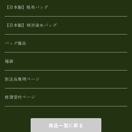
カンガルー革
栃木レザー 【日本製】メンズ 財布
【日本製】帆布バッグ
鹿革
革小物・財布【日本製】メンズ レディース
【日本製】柿渋染めバッグ
【日本製】メンズ 財布 アザラシ革(シールスキン)
バッグ備品
福袋
別注品専用ページ
修理受付ページ
商品一覧に戻る