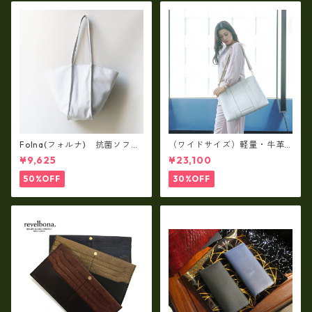
Folna(フォルナ) 抗菌ソフト
（ワイドサイズ）軽量・牛革
スムースレザー トートバッグ
製品・2WAYヌメ革トートバッ
¥9,625
¥23,100
/ FOLNA RD fo-083244
グ（A3サイズ/日本製）(高収
納）ir-02G
50%OFF
30%OFF