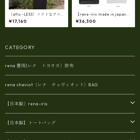
（alto.-LESS）ソフトなアニ
【rena-iris made in japan】
リンレザー製(牛革)2WAY・巾
【日本製】牛革エナメルクロ
¥17,160
¥36,300
着ミニショルダートート AM
コ 軽量ラージサイズ・トート
SB-1211
バッグ ir-674
CATEGORY
rena 豊岡(レナ トヨオカ）財布
rena cheviot（レナ チェヴィオット）BAG
【日本製〕rena-iris
エナメル（パテント）レザー
【日本製】トートバッグ