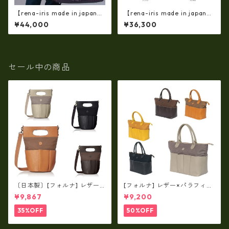
【rena-iris made in japan】
【rena-iris made in japan】
【日本製】牛革エナメルクロ
【日本製】牛革エナメルクロ
¥44,000
¥36,300
コ 軽量ラージサイズ・トート
コ 軽量ラージサイズ・トート
バッグ ir-669
バッグ ir-674
セール中の商品
〔日本製〕[フォルナ] レザー×
[フォルナ] レザー×パラフィン
パラフィン筒型2way シュリン
筒型2way シュリンクレザー×
¥9,867
¥9,200
クレザー×79Aパラフィン fo
79Aパラフィン トートL fo-2
-259630
59632
35%OFF
50%OFF