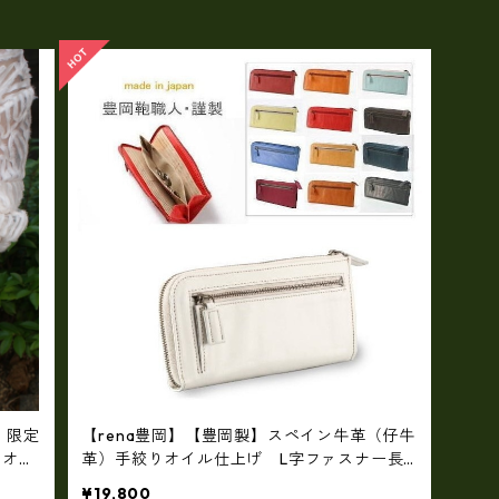
・限定
【rena豊岡】【豊岡製】スペイン牛革（仔牛
＆オイ
革）手絞りオイル仕上げ L字ファスナー長
財布（FB-009）
¥19,800