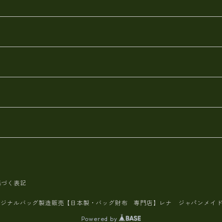
ース
ールスキン)
基づく表記
リジナルバッグ製造販売【日本製・バッグ財布 専門店】レナ ジャパンメ
Powered by