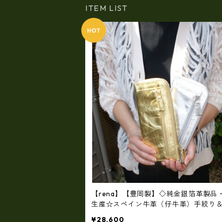
ITEM LIST
【rena】【豊岡製】◇純金銀箔革製品
生産☆スペイン牛革（仔牛革）手絞り
ルレザー長財布(FB-0091)【国産品】
¥28,600