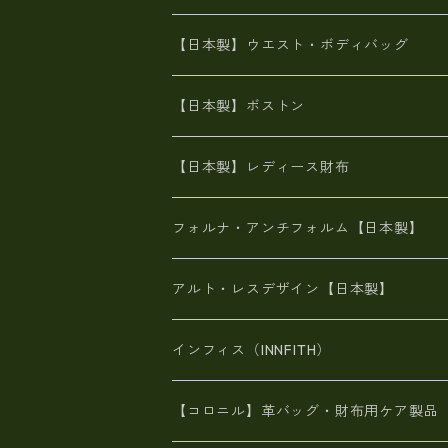
豊岡製
Ａ3サイズ
6号蝋引き帆布
オイルレザー
火山灰染めバッグ
帆布
【日本製】ウエスト・ボディバッグ
8号帆布
豊岡
エナメル
財布ポシェット
牛革
帆布
【日本製】ボストン
豊岡製
がま口
牛革
日本製
リネン
オイルレザー
【日本製】レディース財布
メタリック
メタリック
スエード
６号蝋引き帆布
二つ折り財布
フォルナ・アンチフォルム【日本製】
豊岡製品
がま口財布
エナメルクロコ
長財布
BAG
アルト・レスデザイン【日本製】
スペインレザー
がま口
スペインレザー
L字ファスナー財布
財布・小物
BAG
インフィス（INNFITH）
革友禅染め
斜め掛け
佐賀牛革
スペインレザー
ポーチ
財布・小物
BAG
【コロニル】革バッグ・財布用ケア製品