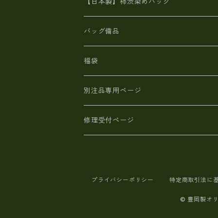
革小物・財布【日本製】メンズ レディ
【日本製】柿渋染めバッグ
【日本製】メンズ 財布 アザラシ革(シ
バッグ備品
福袋
別注品専用ページ
修理受付ページ
プライバシーポリシー
特定商取引法に
© 豊岡製オ