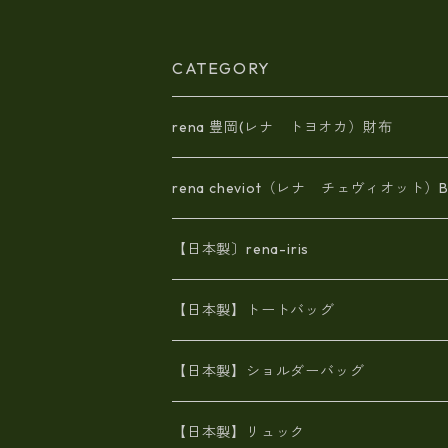
CATEGORY
rena 豊岡(レナ トヨオカ）財布
rena cheviot（レナ チェヴィオット）B
【日本製〕rena-iris
エナメル（パテント）レザー
【日本製】トートバッグ
牛革製品トート・ショルダー
火山灰染めバッグ
【日本製】ショルダーバッグ
8号帆布
牛革製品リュック
ヌメ革バッグ
漂流ロープバッグ
【日本製】リュック