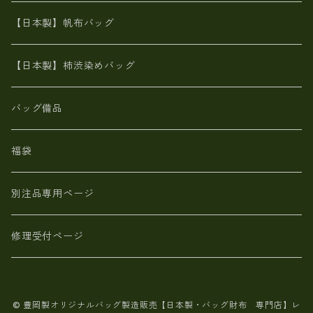
カンガルー革
栃木レザー 【日本製】メンズ 財布
【日本製】帆布バッグ
鹿革
革小物・財布【日本製】メンズ レディース
【日本製】柿渋染めバッグ
【日本製】メンズ 財布 アザラシ革(シールスキン)
バッグ備品
福袋
別注品専用ページ
修理受付ページ
© 豊岡製オリジナルバッグ製造販売【日本製・バッグ財布 専門店】レ