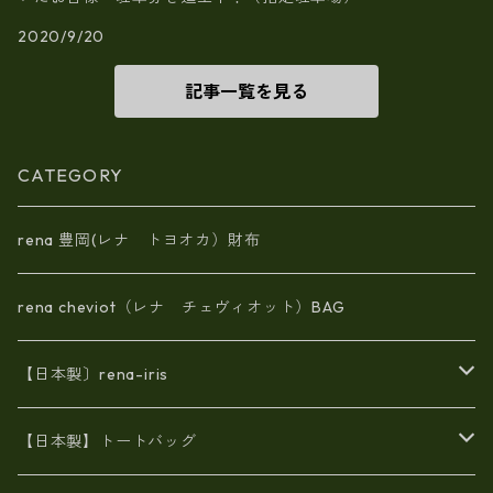
2020/9/20
記事一覧を見る
CATEGORY
rena 豊岡(レナ トヨオカ）財布
rena cheviot（レナ チェヴィオット）BAG
【日本製〕rena-iris
エナメル（パテント）レザー
【日本製】トートバッグ