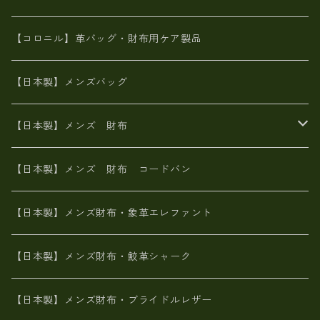
革友禅染め
斜め掛け
佐賀牛革
スペインレザー
ポーチ
財布・小物
BAG
【コロニル】革バッグ・財布用ケア製品
山羊革
オーストリッチ
革友禅染め
ヌメ革
財布ショルダー
財布・小物
【日本製】メンズバッグ
イタリアンレザー
イタリアンレザー
革西陣織り
革友禅染め
ヌメ革
がま口財布
【日本製】メンズ 財布
ヌメ革
山羊革
エゾ鹿革
栃木レザー
革友禅染め
火山灰染め
象革エレファント【日本製】メンズ 財布
【日本製】メンズ 財布 コードバン
メタリック
ピッグスキン
山羊革
山羊革
名刺入れ・キーケース、他
鮫革シャーク【日本製】メンズ 財布
【日本製】メンズ財布・象革エレファント
革友禅染め
ダチョウ革
メタリック
ブライドルレザー【日本製】メンズ 財布
【日本製】メンズ財布・鮫革シャーク
ポーテッド
メタリック
ポニー革
MAISON de HIROAN 【日本製】メンズ 財布
【日本製】メンズ財布・ブライドルレザー
神鍋山火山灰手染め