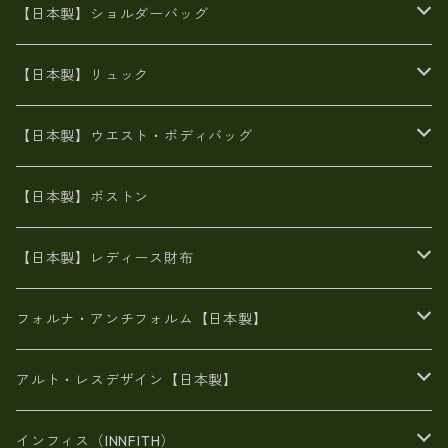
牛革製品トート・ショルダー
火山灰染めバッグ
【日本製】ショルダーバッグ
8号帆布
牛革製品リュック
ヌメ革バッグ
漂流ロープバッグ
【日本製】リュック
豊岡製
Ａ3サイズ
6号蝋引き帆布
オイルレザー
火山灰染めバッグ
帆布
【日本製】ウエスト・ボディバッグ
8号帆布
豊岡
エナメル
財布ポシェット
牛革
帆布
【日本製】ボストン
豊岡製
がま口
牛革
日本製
リネン
オイルレザー
【日本製】レディース財布
メタリック
メタリック
スエード
６号蝋引き帆布
二つ折り財布
フォルナ・アンチフォルム【日本製】
豊岡製品
がま口財布
エナメルクロコ
長財布
BAG
アルト・レスデザイン【日本製】
スペインレザー
がま口
スペインレザー
L字ファスナー財布
財布・小物
BAG
インフィス（INNFITH）