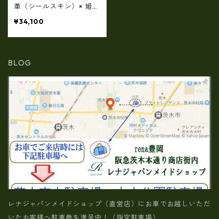
革（シールスキン）× 姫路
レザー ラウンドファスナ
¥34,100
ー長財布 ロングウォレッ
ト ir-1400
BLOG
レナジャパンメイドショップ（直営店）にお車でお越しいただ
いたお客様へ駐車券を進呈中！（指定駐車場）