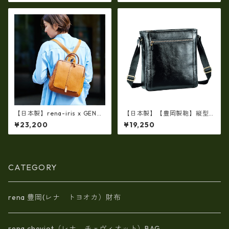
ック im-2670
【日本製】rena-iris x GENO
【日本製】【豊岡製鞄】縦型
VA（IMAIBAG）コラボ製品ラ
ショルダーバッグ メンズ 上質
¥23,200
¥19,250
ンドセルデザインM・・シュリ
な牛革を使った大人の本革メ
ンクヌメ牛革・リュック ir-2
ンズショルダー bz-16453
501
CATEGORY
rena 豊岡(レナ トヨオカ）財布
rena cheviot（レナ チェヴィオット）BAG