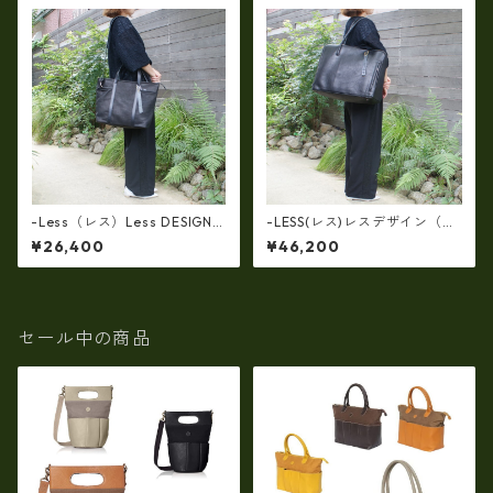
-Less（レス）Less DESIGN
-LESS(レス)レスデザイン（牛
(レスデザイン)Scarred Textu
革）トート＆クラッチで使え
¥26,400
¥46,200
re（牛革）斜め掛け＆多機能
る(両面・同一仕様！）大口開
トート（L/SIZE） LMSB-0514
口ボストン LMSB-0506
セール中の商品