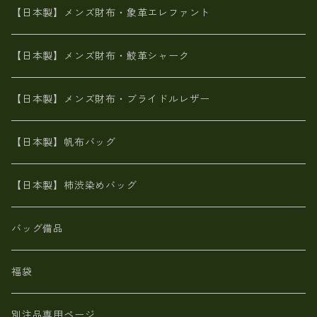
山羊革
名刺入れ・キーケース、他
鮫革シャーク【日本製】メンズ 財布
【日本製】メンズ財布・象革エレファント
革友禅染め
ダチョウ革
メタリック
ブライドルレザー【日本製】メンズ 財布
【日本製】メンズ財布・鮫革シャーク
ポーテッド
メタリック
ポニー革
MAISON de HIROAN 【日本製】メンズ 財布
【日本製】メンズ財布・ブライドルレザー
神鍋山火山灰手染め
カンガルー革
栃木レザー 【日本製】メンズ 財布
【日本製】帆布バッグ
鹿革
革小物・財布【日本製】メンズ レディース
【日本製】柿渋染めバッグ
【日本製】メンズ 財布 アザラシ革(シールスキン)
バッグ備品
福袋
別注品専用ページ