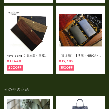
revelbona（ 日本製）国産牛
【日本製】【博庵・HIROAN】
革製・お札入れ ロングウォ
最高級牛革（ボーテッド）札
¥11,440
¥19,305
レット rl-001
入れ・長財布 ha-21535
20%OFF
35%OFF
その他の商品