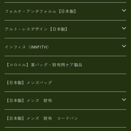
メタリック
メタリック
スエード
６号蝋引き帆布
二つ折り財布
フォルナ・アンチフォルム【日本製】
豊岡製品
がま口財布
エナメルクロコ
長財布
BAG
アルト・レスデザイン【日本製】
スペインレザー
がま口
スペインレザー
L字ファスナー財布
財布・小物
BAG
インフィス（INNFITH）
革友禅染め
斜め掛け
佐賀牛革
スペインレザー
ポーチ
財布・小物
BAG
【コロニル】革バッグ・財布用ケア製品
山羊革
オーストリッチ
革友禅染め
ヌメ革
財布ショルダー
財布・小物
【日本製】メンズバッグ
イタリアンレザー
イタリアンレザー
革西陣織り
革友禅染め
ヌメ革
がま口財布
【日本製】メンズ 財布
ヌメ革
山羊革
エゾ鹿革
栃木レザー
革友禅染め
火山灰染め
象革エレファント【日本製】メンズ 財布
【日本製】メンズ 財布 コードバン
メタリック
ピッグスキン
山羊革