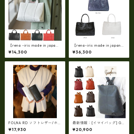
【rena -iris made in japa
【rena-iris made in japan】
n】【日本製】軽量☆牛革製
【日本製】牛革エナメルクロ
¥14,300
¥36,300
品・ヌメ革製・手提げトート
コ 軽量ラージサイズ・トート
バッグ(A4サイズ） ir-01
バッグ ir-674
FOLNA RD ソフトレザー/ホイ
最新情報：[イマイバッグ] GE
ルレザー エンべロープ 長財
NOVA 日本製 牛革リュック レ
¥17,930
¥20,900
布 fo-2993901
ザー リュック レディースリュ