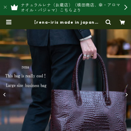
ナチュラルレナ（お蔵店）（槙田商店、傘・アロマ
オイル・パジャマ）こちらより
【rena-iris made in japan】
【日本製】牛革エナメルクロコ 軽量
ラージサイズ・トートバッグ ir-66
9 | 豊岡製オリジナルバッグ製造販
売【日本製・バッグ財布 専門店】
レナ ジャパンメイド ショップ