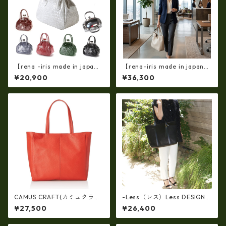
【rena -iris made in japa
【rena-iris made in japan】
n】【日本製】(限定品)牛革製
【国産品】ソフトシュリンク
¥20,900
¥36,300
品・エナメルクロコ☆ガマ口
革ショルダートートバッグ
バッグ(軽量430ｇ）ir-662-al
（イタリアンレザー）ri-5153
l
| 日本製, 国産品, イタリアンレ
ザー使用, ショルダー対応, ト
ートバッグ、バケツ、牛革、
収納、プレゼント
CAMUS CRAFT(カミュクラフ
-Less（レス）Less DESIGN
ト) ビジネスバッグ トートバ
(レスデザイン)Scarred Textu
¥27,500
¥26,400
ッグ 日本製 撥水 軽量 ユニセ
re（牛革）斜め掛け＆多機能
ックス cc-2703
トート（L/SIZE） LMSB-0514