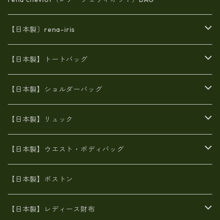
【日本製〕rena-iris
エナメル（パテント）レザー
【日本製】トートバッグ
牛革製品トート・ショルダー
火山灰染めバッグ
【日本製】ショルダーバッグ
8号帆布
牛革製品リュック
ヌメ革バッグ
漂流ロープバッグ
【日本製】リュック
豊岡製
Ａ3サイズ
6号蝋引き帆布
オイルレザー
火山灰染めバッグ
帆布
【日本製】ウエスト・ボディバッグ
8号帆布
豊岡
エナメル
財布ポシェット
牛革
帆布
【日本製】ボストン
豊岡製
がま口
牛革
日本製
リネン
オイルレザー
【日本製】レディース財布