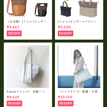
〔日本製〕[フォルナ] レザー×
[フォルナ] レザー×パラフィン
パラフィン筒型2way シュリン
筒型2way シュリンクレザー×
¥9,867
¥9,200
クレザー×79Aパラフィン fo
79Aパラフィン トートL fo-2
-259630
59632
35%OFF
50%OFF
Folna(フォルナ) 抗菌ソフト
（ワイドサイズ）軽量・牛革
スムースレザー トートバッグ
製品・2WAYヌメ革トートバッ
¥9,625
¥23,100
/ FOLNA RD fo-083244
グ（A3サイズ/日本製）(高収
納）ir-02G
50%OFF
30%OFF