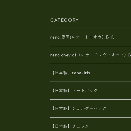
CATEGORY
rena 豊岡(レナ トヨオカ）財布
rena cheviot（レナ チェヴィオット）B
【日本製〕rena-iris
エナメル（パテント）レザー
【日本製】トートバッグ
牛革製品トート・ショルダー
火山灰染めバッグ
【日本製】ショルダーバッグ
8号帆布
牛革製品リュック
ヌメ革バッグ
漂流ロープバッグ
【日本製】リュック