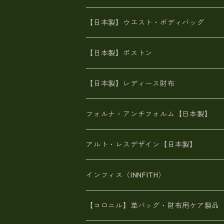
豊岡製
Ａ3サイズ
6号蝋引き帆布
オイルレザー
火山灰染めバッグ
帆布
【日本製】ウエスト・ボディバッグ
8号帆布
豊岡
エナメル
財布ポシェット
牛革
帆布
【日本製】ボストン
豊岡製
がま口
牛革
日本製
リネン
オイルレザー
【日本製】レディース財布
メタリック
メタリック
スエード
６号蝋引き帆布
二つ折り財布
フォルナ・アンチフォルム【日本製】
豊岡製品
がま口財布
エナメルクロコ
長財布
BAG
アルト・レスデザイン【日本製】
スペインレザー
がま口
スペインレザー
L字ファスナー財布
財布・小物
BAG
インフィス（INNFITH）
革友禅染め
斜め掛け
佐賀牛革
スペインレザー
ポーチ
財布・小物
BAG
【コロニル】革バッグ・財布用ケア製品