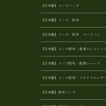
山羊革
オーストリッチ
革友禅染め
ヌメ革
財布ショルダー
財布・小物
【日本製】メンズバッグ
イタリアンレザー
イタリアンレザー
革西陣織り
革友禅染め
ヌメ革
がま口財布
【日本製】メンズ 財布
ヌメ革
山羊革
エゾ鹿革
栃木レザー
革友禅染め
火山灰染め
象革エレファント【日本製】メンズ 財
【日本製】メンズ 財布 コードバン
メタリック
ピッグスキン
山羊革
山羊革
名刺入れ・キーケース、他
鮫革シャーク【日本製】メンズ 財布
【日本製】メンズ財布・象革エレファン
革友禅染め
ダチョウ革
メタリック
ブライドルレザー【日本製】メンズ 財
【日本製】メンズ財布・鮫革シャーク
ポーテッド
メタリック
ポニー革
MAISON de HIROAN 【日本製】メンズ
【日本製】メンズ財布・ブライドルレザ
神鍋山火山灰手染め
カンガルー革
栃木レザー 【日本製】メンズ 財布
【日本製】帆布バッグ
鹿革