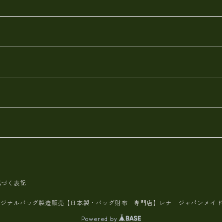
ース
ールスキン)
基づく表記
リジナルバッグ製造販売【日本製・バッグ財布 専門店】レナ ジャパンメ
Powered by