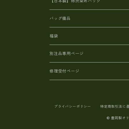
革小物・財布【日本製】メンズ レディ
【日本製】柿渋染めバッグ
【日本製】メンズ 財布 アザラシ革(シ
バッグ備品
福袋
別注品専用ページ
修理受付ページ
プライバシーポリシー
特定商取引法に
© 豊岡製オ