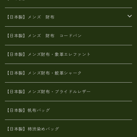
イタリアンレザー
イタリアンレザー
革西陣織り
革友禅染め
ヌメ革
がま口財布
【日本製】メンズ 財布
ヌメ革
山羊革
エゾ鹿革
栃木レザー
革友禅染め
火山灰染め
象革エレファント【日本製】メンズ 財布
【日本製】メンズ 財布 コードバン
メタリック
ピッグスキン
山羊革
山羊革
名刺入れ・キーケース、他
鮫革シャーク【日本製】メンズ 財布
【日本製】メンズ財布・象革エレファント
革友禅染め
ダチョウ革
メタリック
ブライドルレザー【日本製】メンズ 財布
【日本製】メンズ財布・鮫革シャーク
ポーテッド
メタリック
ポニー革
MAISON de HIROAN 【日本製】メンズ 財布
【日本製】メンズ財布・ブライドルレザー
神鍋山火山灰手染め
カンガルー革
栃木レザー 【日本製】メンズ 財布
【日本製】帆布バッグ
鹿革
革小物・財布【日本製】メンズ レディース
【日本製】柿渋染めバッグ