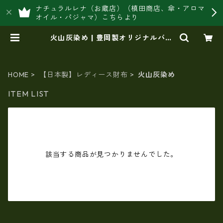
ナチュラルレナ（お蔵店）（槙田商店、傘・アロマ
オイル・パジャマ）こちらより
火山灰染め | 豊岡製オリジナルバッ
グ製造販売【日本製・バッグ財布
専門店】レナ ジャパンメイド シ
ョップ
HOME
【日本製】レディース財布
火山灰染め
ITEM LIST
該当する商品が見つかりませんでした。