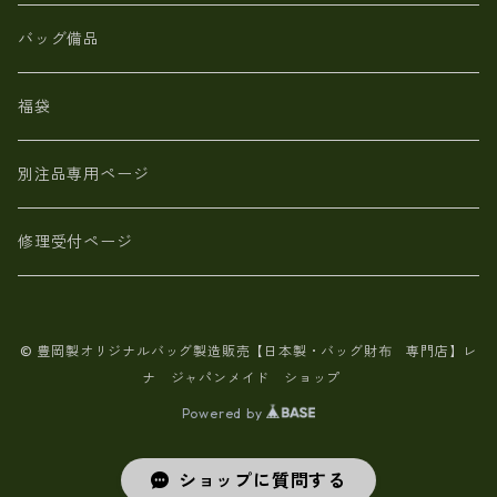
【日本製】メンズ 財布 アザラシ革(シールスキン)
バッグ備品
福袋
別注品専用ページ
修理受付ページ
© 豊岡製オリジナルバッグ製造販売【日本製・バッグ財布 専門店】レ
ナ ジャパンメイド ショップ
Powered by
ショップに質問する