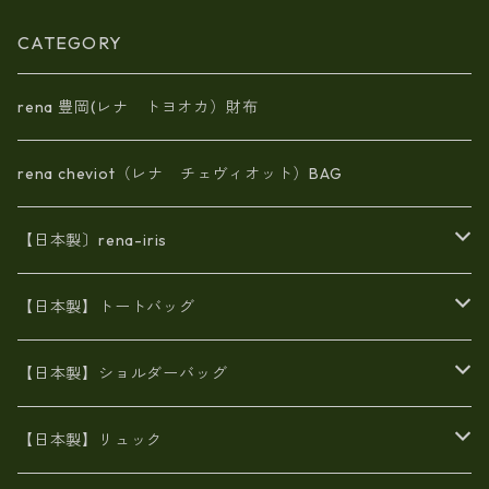
CATEGORY
rena 豊岡(レナ トヨオカ）財布
rena cheviot（レナ チェヴィオット）BAG
【日本製〕rena-iris
エナメル（パテント）レザー
【日本製】トートバッグ
牛革製品トート・ショルダー
火山灰染めバッグ
【日本製】ショルダーバッグ
8号帆布
牛革製品リュック
ヌメ革バッグ
漂流ロープバッグ
【日本製】リュック