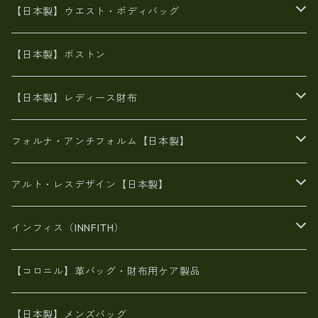
豊岡製
Ａ3サイズ
6号蝋引き帆布
オイルレザー
火山灰染めバッグ
帆布
【日本製】ウエスト・ボディバッグ
8号帆布
豊岡
エナメル
財布ポシェット
牛革
帆布
【日本製】ボストン
豊岡製
がま口
牛革
日本製
リネン
オイルレザー
【日本製】レディース財布
メタリック
メタリック
スエード
６号蝋引き帆布
二つ折り財布
フォルナ・アンチフォルム【日本製】
豊岡製品
がま口財布
エナメルクロコ
長財布
BAG
アルト・レスデザイン【日本製】
スペインレザー
がま口
スペインレザー
L字ファスナー財布
財布・小物
BAG
インフィス（INNFITH）
革友禅染め
斜め掛け
佐賀牛革
スペインレザー
ポーチ
財布・小物
BAG
【コロニル】革バッグ・財布用ケア製品
山羊革
オーストリッチ
革友禅染め
ヌメ革
財布ショルダー
財布・小物
【日本製】メンズバッグ