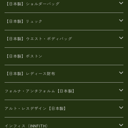
牛革製品トート・ショルダー
火山灰染めバッグ
【日本製】ショルダーバッグ
8号帆布
牛革製品リュック
ヌメ革バッグ
漂流ロープバッグ
【日本製】リュック
豊岡製
Ａ3サイズ
6号蝋引き帆布
オイルレザー
火山灰染めバッグ
帆布
【日本製】ウエスト・ボディバッグ
8号帆布
豊岡
エナメル
財布ポシェット
牛革
帆布
【日本製】ボストン
豊岡製
がま口
牛革
日本製
リネン
オイルレザー
【日本製】レディース財布
メタリック
メタリック
スエード
６号蝋引き帆布
二つ折り財布
フォルナ・アンチフォルム【日本製】
豊岡製品
がま口財布
エナメルクロコ
長財布
BAG
アルト・レスデザイン【日本製】
スペインレザー
がま口
スペインレザー
L字ファスナー財布
財布・小物
BAG
インフィス（INNFITH）