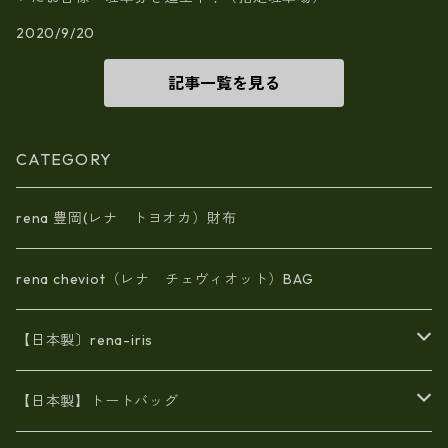
2020/9/20
記事一覧を見る
CATEGORY
rena 豊岡(レナ トヨオカ）財布
rena cheviot（レナ チェヴィオット）BAG
【日本製〕rena-iris
エナメル（パテント）レザー
【日本製】トートバッグ