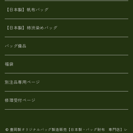
カンガルー革
栃木レザー 【日本製】メンズ 財布
【日本製】帆布バッグ
鹿革
革小物・財布【日本製】メンズ レディース
【日本製】柿渋染めバッグ
【日本製】メンズ 財布 アザラシ革(シールスキン)
バッグ備品
福袋
別注品専用ページ
修理受付ページ
© 豊岡製オリジナルバッグ製造販売【日本製・バッグ財布 専門店】レ