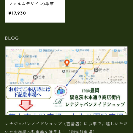
フォルムデザイン)羊革フ
ィルム・三―リング加工
¥17,930
L字長財布 af-29900056
BLOG
レナジャパンメイドショップ（直営店）にお車でお越しいただ
いたお客様へ駐車券を進呈中！（指定駐車場）