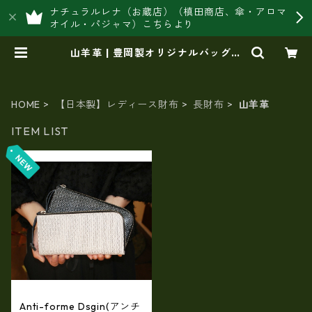
ナチュラルレナ（お蔵店）（槙田商店、傘・アロマ
オイル・パジャマ）こちらより
山羊革 | 豊岡製オリジナルバッグ製
造販売【日本製・バッグ財布 専門
店】レナ ジャパンメイド ショッ
プ
HOME
【日本製】レディース財布
長財布
山羊革
ITEM LIST
Anti-forme Dsgin(アンチ