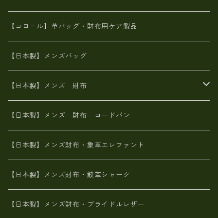
革友禅染め
斜め掛け
佐賀牛革
スペインレザー
ポーチ
財布・小物
BAG
【コロニル】革バッグ・財布用ケア製品
山羊革
オーストリッチ
革友禅染め
ヌメ革
財布ショルダー
財布・小物
【日本製】メンズバッグ
イタリアンレザー
イタリアンレザー
革西陣織り
革友禅染め
ヌメ革
がま口財布
【日本製】メンズ 財布
ヌメ革
山羊革
エゾ鹿革
栃木レザー
革友禅染め
火山灰染め
象革エレファント【日本製】メンズ 財布
【日本製】メンズ 財布 コードバン
メタリック
ピッグスキン
山羊革
山羊革
名刺入れ・キーケース、他
鮫革シャーク【日本製】メンズ 財布
【日本製】メンズ財布・象革エレファント
革友禅染め
ダチョウ革
メタリック
ブライドルレザー【日本製】メンズ 財布
【日本製】メンズ財布・鮫革シャーク
ポーテッド
メタリック
ポニー革
MAISON de HIROAN 【日本製】メンズ 財布
【日本製】メンズ財布・ブライドルレザー
神鍋山火山灰手染め