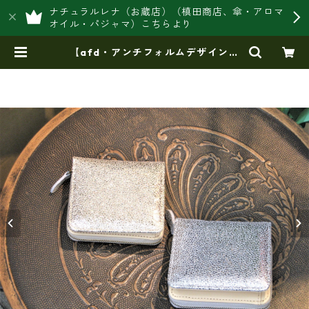
ナチュラルレナ（お蔵店）（槙田商店、傘・アロマ
オイル・パジャマ）こちらより
【afd・アンチフォルムデザイン】
【日本製】【革メタリック】(2colo
r)ファスナー付き二つ折り財布（角
型）Tz－132 | 豊岡製オリジナルバ
ッグ製造販売【日本製・バッグ財
布 専門店】レナ ジャパンメイ
ド ショップ