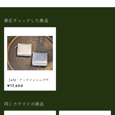
最近チェックした商品
【afd・アンチフォルムデザイ
ン】【日本製】【革メタリッ
¥17,600
ク】(2color)ファスナー付き二
つ折り財布（角型）Tz－132
同じカテゴリの商品