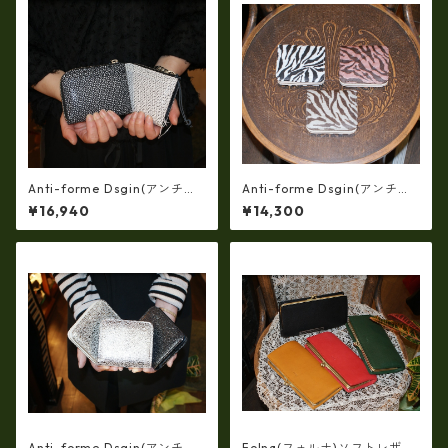
Anti-forme Dsgin(アンチフ
Anti-forme Dsgin(アンチフ
ォルムデザイン)羊革フィル
ォルムデザイン)京友禅zebra
¥16,940
¥14,300
ム・三―リング加工二つ折り
二つ折り財布 af-29900051
財布 af-29900055
Anti-forme Dsgin(アンチフ
Folna(フォルナ)ソフトレザ