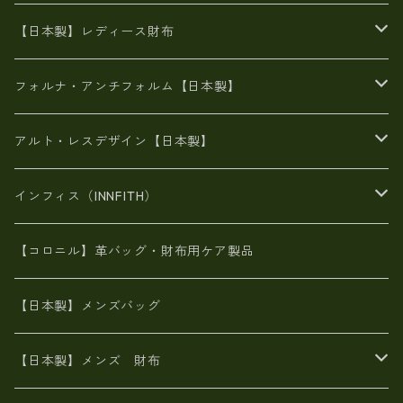
豊岡製
がま口
牛革
日本製
リネン
オイルレザー
【日本製】レディース財布
メタリック
メタリック
スエード
６号蝋引き帆布
二つ折り財布
フォルナ・アンチフォルム【日本製】
豊岡製品
がま口財布
エナメルクロコ
長財布
BAG
アルト・レスデザイン【日本製】
スペインレザー
がま口
スペインレザー
L字ファスナー財布
財布・小物
BAG
インフィス（INNFITH）
革友禅染め
斜め掛け
佐賀牛革
スペインレザー
ポーチ
財布・小物
BAG
【コロニル】革バッグ・財布用ケア製品
山羊革
オーストリッチ
革友禅染め
ヌメ革
財布ショルダー
財布・小物
【日本製】メンズバッグ
イタリアンレザー
イタリアンレザー
革西陣織り
革友禅染め
ヌメ革
がま口財布
【日本製】メンズ 財布
ヌメ革
山羊革
エゾ鹿革