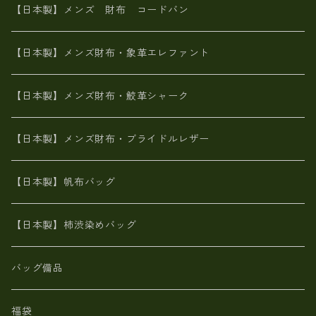
栃木レザー
革友禅染め
火山灰染め
象革エレファント【日本製】メンズ 財布
【日本製】メンズ 財布 コードバン
メタリック
ピッグスキン
山羊革
山羊革
名刺入れ・キーケース、他
鮫革シャーク【日本製】メンズ 財布
【日本製】メンズ財布・象革エレファント
革友禅染め
ダチョウ革
メタリック
ブライドルレザー【日本製】メンズ 財布
【日本製】メンズ財布・鮫革シャーク
ポーテッド
メタリック
ポニー革
MAISON de HIROAN 【日本製】メンズ 財布
【日本製】メンズ財布・ブライドルレザー
神鍋山火山灰手染め
カンガルー革
栃木レザー 【日本製】メンズ 財布
【日本製】帆布バッグ
鹿革
革小物・財布【日本製】メンズ レディース
【日本製】柿渋染めバッグ
【日本製】メンズ 財布 アザラシ革(シールスキン)
バッグ備品
福袋