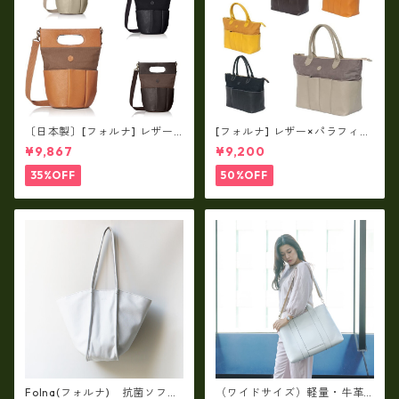
〔日本製〕[フォルナ] レザー×
[フォルナ] レザー×パラフィン
パラフィン筒型2way シュリン
筒型2way シュリンクレザー×
¥9,867
¥9,200
クレザー×79Aパラフィン fo
79Aパラフィン トートL fo-2
-259630
59632
35%OFF
50%OFF
Folna(フォルナ) 抗菌ソフト
（ワイドサイズ）軽量・牛革