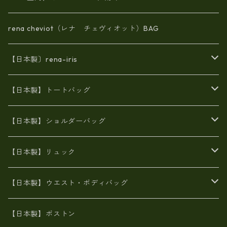
rena cheviot（レナ チェヴィオット）BAG
【日本製〕rena-iris
エナメル（パテント）レザー
【日本製】トートバッグ
牛革製品トート・ショルダー
火山灰染めバッグ
【日本製】ショルダーバッグ
8号帆布
牛革製品リュック
ヌメ革バッグ
漂流ロープバッグ
【日本製】リュック
豊岡製
Ａ3サイズ
6号蝋引き帆布
オイルレザー
火山灰染めバッグ
帆布
【日本製】ウエスト・ボディバッグ
8号帆布
豊岡
エナメル
財布ポシェット
牛革
帆布
【日本製】ボストン