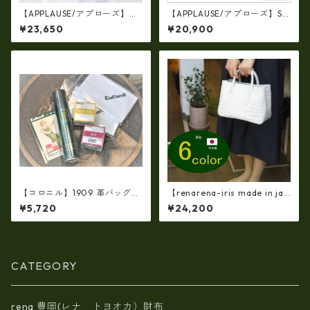
【APPLAUSE/アプローズ】レ
【APPLAUSE/アプローズ】SA
ザー コンビフラップ リュック
FARI series 型押し クロコ レ
¥23,650
¥20,900
（日本製）ap-5012
ザー トート ap-3739
【コロニル】1909 革バッグ・
【renarena-iris made in jap
財布専用 お手入れケアセッ
an】【日本製】（6・color)牛
¥5,720
¥24,200
ト-04 バッグ・財布用レザ
革製品・エナメルクロコ・パ
ーケア
ーティバッグ ir-663
CATEGORY
rena 豊岡(レナ トヨオカ）財布