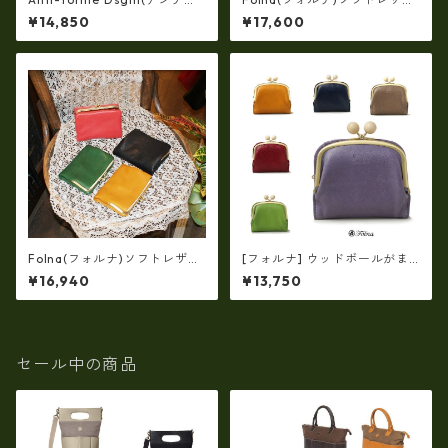
ォルムデザイン)ソフトメタリ
ー・OLIVE NUME・ワイドポ
¥14,850
¥17,600
ックレザー二つ折り財布 af-2
ケット仕様・がま口長財布
9900057
(日本製）fo-2993870
Folna(フォルナ)ソフトレザ
[フォルナ] ウッドボールがま
ー・OLIVE NUME・二つ折り
口 二つ折り財布 fo-2993759
¥16,940
¥13,750
がま口財布 (日本製）fo-299
3869
セール中の商品