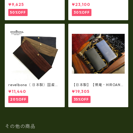
スムースレザー トートバッグ
製品・2WAYヌメ革トートバッ
¥9,625
¥23,100
/ FOLNA RD fo-083244
グ（A3サイズ/日本製）(高収
納）ir-02G
50%OFF
30%OFF
revelbona（ 日本製）国産牛
【日本製】【博庵・HIROAN】
革製・お札入れ ロングウォ
最高級牛革（ボーテッド）札
¥11,440
¥19,305
レット rl-001
入れ・長財布 ha-21535
20%OFF
35%OFF
その他の商品