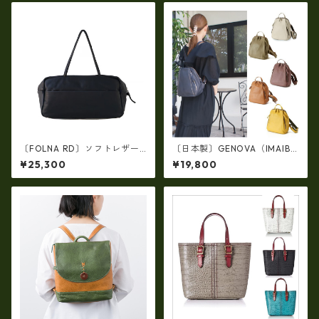
〔FOLNA RD〕ソフトレザー
〔日本製〕GENOVA（IMAIBA
横型ワイドボストンバッグ・f
G）牛革製・シュリンクヌメ
¥25,300
¥19,800
o-083306
Ｗジッパー・コンパクトリュ
ック ir-2858