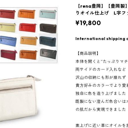
【rena豊岡】【豊岡
りオイル仕上げ L字ファ
¥19,800
International shipping 
【商品説明】
本体を開くと”たっぷりマ
両サイドのカード入れな
沢山の収納にも形が崩れ
貴方好みのカラーでより愛
独自に色を造り上げまし
既製にない澄んだ色合いは
の肌だから実現できました
素上げに近い革にオイルを