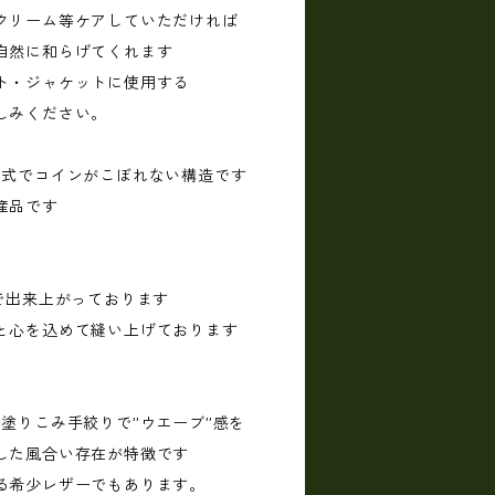
クリーム等ケアしていただければ
で自然に和らげてくれます
ト・ジャケットに使用する
しみください。
ン式でコインがこぼれない構造です
国産品です
で出来上がっております
と心を込めて縫い上げております
塗りこみ手絞りで”ウエーブ”感を
した風合い存在が特徴です
る希少レザーでもあります。