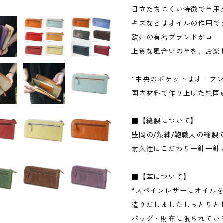
目立たちにくい特徴で革用
キズなどはオイルの作用
欧州の有名ブランドがコー
上質な風合いの革を、お楽
*中央のポケットはオープ
国内材料で作り上げた純
■【縫製について】
豊岡の/熟練/鞄職人の縫製
耐久性にこだわり一針一針
■【革について】
*スペインレザーにオイルを
造りだしましたしっとりと
バッグ・財布に限られてい