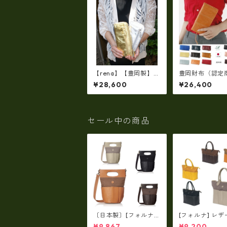
【rena】【豊岡製】◇
豊岡財布（認定
純金銀箔革製品・限定
FEEDBAG【豊
¥28,600
¥26,400
生産☆スペイン牛革
（15color）ス
（仔牛革）手絞り＆オ
仔牛革製☆手絞
イルレザー長財布(FB-
ルレザーラウン
0091)【国産品】
スナー 長財布 r
7
セール中の商品
〔日本製〕[フォルナ]
[フォルナ] レザ
レザー×パラフィン筒
ラフィン筒型2wa
¥9,867
¥9,200