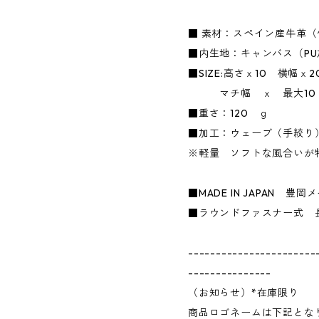
■ 素材：スペイン産牛
■内生地：キャンバス（P
■SIZE:高さｘ10 横幅ｘ
マチ幅 ｘ 最大10
■重さ：120 ｇ
■加工：ウェーブ（手絞
※軽量 ソフトな風合いが
■MADE IN JAPAN 豊岡メ
■ラウンドファスナー式 
-----------------------
---------------
（お知らせ）*在庫限り
商品ロゴネームは下記とな