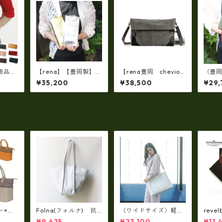
商品）
【rena】【豊岡製】◇
【rena豊岡 chevio
（豊岡
岡製】
純金箔革製品・限定生
t】【豊岡製・火山灰
サス
¥35,200
¥38,500
¥29,
ペイン
産☆スペイン牛革（仔
+松墨手染め】8号帆
ー・レ
りオイ
牛革）手絞り＆オイル
布・口折り斜め掛けシ
革ラ
ドファ
レザー長財布 rj－007
ョルダー FB-103
長財布 
j-00
1【国産品】
ー×パ
Folna(フォルナ) 抗
（ワイドサイズ）軽
reve
y シ
菌ソフトスムースレザ
量・牛革製品・2WAY
国産
¥9,625
¥23,100
¥11,