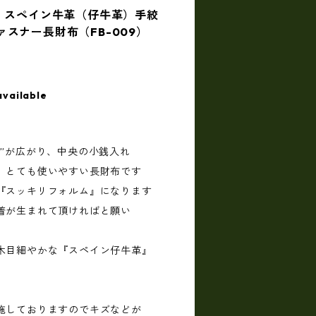
製】スペイン牛革（仔牛革）手絞
スナー長財布（FB-009）
available
チ”が広がり、中央の小銭入れ
ど とても使いやすい長財布です
ず『スッキリフォルム』になります
着が生まれて頂ければと願い
た
木目細やかな『スペイン仔牛革』
施しておりますのでキズなどが