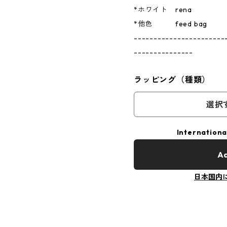
*ホワイト rena
*他色 feed bag
-----------------------
---------------
ラッピング（種類）
選択
Internationa
Ad
日本国内