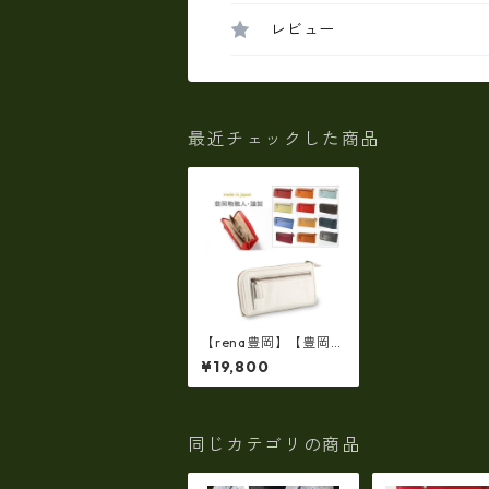
レビュー
最近チェックした商品
【rena豊岡】【豊岡
製】スペイン牛革（仔
¥19,800
牛革）手絞りオイル仕
上げ L字ファスナー
長財布（FB-009）
同じカテゴリの商品