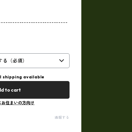
------------------------------
する（必須）
l shipping available
d to cart
にお住まいの方向け
通報する