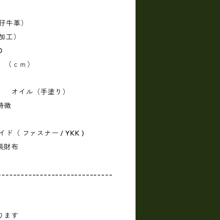
革（仔牛革）
U加工）
20
 （ｃｍ）
り） オイル（手塗り）
特徴
イド（ ファスナー / YKK )
長財布
------------------------------
ります