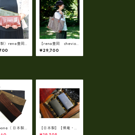
製）rena豊岡
【rena豊岡 chevio
ティナブルレザ
t】【豊岡製・火山灰
700
¥29,700
ッザボタニカ 牛
染め】8号帆布ショル
ウンドファスナー
ダートート（横型） tz
rt-030
-23
lbona（ 日本製）
【日本製】【博庵・HI
牛革製・お札入
ROAN】最高級牛革
440
¥19,305