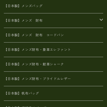
山羊革
オーストリッチ
革友禅染め
ヌメ革
財布ショルダー
財布・小物
【日本製】メンズバッグ
イタリアンレザー
イタリアンレザー
革西陣織り
革友禅染め
ヌメ革
がま口財布
【日本製】メンズ 財布
ヌメ革
山羊革
エゾ鹿革
栃木レザー
革友禅染め
火山灰染め
象革エレファント【日本製】メンズ 財布
【日本製】メンズ 財布 コードバン
メタリック
ピッグスキン
山羊革
山羊革
名刺入れ・キーケース、他
鮫革シャーク【日本製】メンズ 財布
【日本製】メンズ財布・象革エレファント
革友禅染め
ダチョウ革
メタリック
ブライドルレザー【日本製】メンズ 財布
【日本製】メンズ財布・鮫革シャーク
ポーテッド
メタリック
ポニー革
MAISON de HIROAN 【日本製】メンズ 財布
【日本製】メンズ財布・ブライドルレザー
神鍋山火山灰手染め
カンガルー革
栃木レザー 【日本製】メンズ 財布
【日本製】帆布バッグ
鹿革