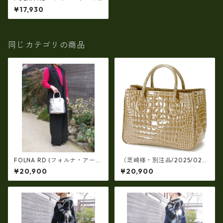
ストンバッグ SS-SIZE SILVE
¥17,930
R fo- 083337
同じカテゴリの商品
FOLNA RD (フォルナ・アール
（芝崎様・別注品/2025/02/1
ディー)日本製 ホイルレザー
4）【日本製】牛革エナメルク
¥20,900
¥20,900
ブガッティボストンバッグ(シ
ロコ型押し・角型手提げパー
ルバー） FOLNA RD 083
ティバッグ(牛革製品）ir-663
357