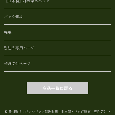
革小物・財布【日本製】メンズ レディース
【日本製】柿渋染めバッグ
【日本製】メンズ 財布 アザラシ革(シールスキン)
バッグ備品
福袋
別注品専用ページ
修理受付ページ
商品一覧に戻る
© 豊岡製オリジナルバッグ製造販売【日本製・バッグ財布 専門店】レ