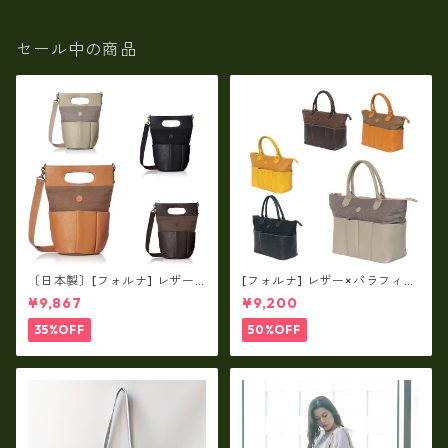
セール中の商品
〔日本製〕[フォルナ] レザー×
[フォルナ] レザー×パラフィン
パラフィン筒型2way シュリン
筒型2way シュリンクレザー×
¥9,867
¥9,200
クレザー×79Aパラフィン fo
79Aパラフィン トートL fo-2
-259630
59632
35%OFF
50%OFF