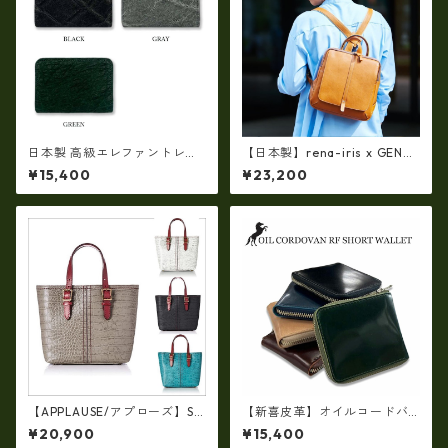
日本製 高級エレファントレザ
【日本製】rena-iris x GENO
ー × 姫路レザー ラウンドファ
VA（IMAIBAG）コラボ製品ラ
¥15,400
¥23,200
スナーコインケース 小銭入れ
ンドセルデザインM・・シュリ
本革(5177)
ンクヌメ牛革・リュック ir-2
501
【APPLAUSE/アプローズ】SA
【新喜皮革】オイルコードバ
FARI series 型押し クロコ レ
ンラウンドファスナーショー
¥20,900
¥15,400
ザー トート ap-3739
トウォレット 日本製 tc-048