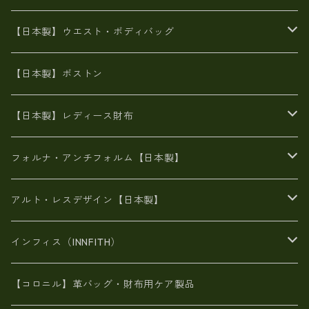
豊岡製
Ａ3サイズ
6号蝋引き帆布
オイルレザー
火山灰染めバッグ
帆布
【日本製】ウエスト・ボディバッグ
8号帆布
豊岡
エナメル
財布ポシェット
牛革
帆布
【日本製】ボストン
豊岡製
がま口
牛革
日本製
リネン
オイルレザー
【日本製】レディース財布
メタリック
メタリック
スエード
６号蝋引き帆布
二つ折り財布
フォルナ・アンチフォルム【日本製】
豊岡製品
がま口財布
エナメルクロコ
長財布
BAG
アルト・レスデザイン【日本製】
スペインレザー
がま口
スペインレザー
L字ファスナー財布
財布・小物
BAG
インフィス（INNFITH）
革友禅染め
斜め掛け
佐賀牛革
スペインレザー
ポーチ
財布・小物
BAG
【コロニル】革バッグ・財布用ケア製品