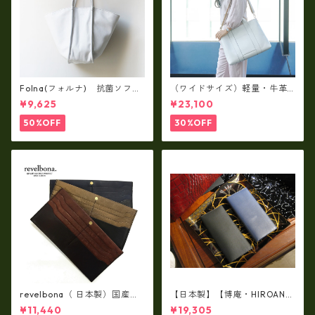
Folna(フォルナ) 抗菌ソフト
（ワイドサイズ）軽量・牛革
スムースレザー トートバッグ
製品・2WAYヌメ革トートバッ
¥9,625
¥23,100
/ FOLNA RD fo-083244
グ（A3サイズ/日本製）(高収
納）ir-02G
50%OFF
30%OFF
revelbona（ 日本製）国産牛
【日本製】【博庵・HIROAN】
革製・お札入れ ロングウォ
最高級牛革（ボーテッド）札
¥11,440
¥19,305