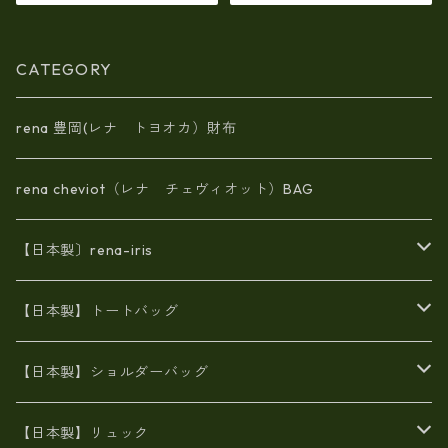
4
CATEGORY
rena 豊岡(レナ トヨオカ）財布
rena cheviot（レナ チェヴィオット）BAG
【日本製〕rena-iris
エナメル（パテント）レザー
【日本製】トートバッグ
牛革製品トート・ショルダー
火山灰染めバッグ
【日本製】ショルダーバッグ
8号帆布
牛革製品リュック
ヌメ革バッグ
漂流ロープバッグ
【日本製】リュック