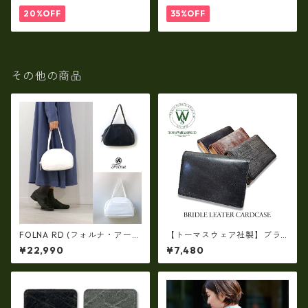
レット rl-001
入れ・長財布 ha-21535
20%OFF
35%OFF
その他の商品
FOLNA RD (フォルナ・アール
【トーマスウェア社製】ブラ
ディー)ソフトレザー ボストン
イドルレザー製 カードケー
¥22,990
¥7,480
バッグ (M-SIZE) FOLNA RDLI
ス 日本製 U0411
NE fo-083258