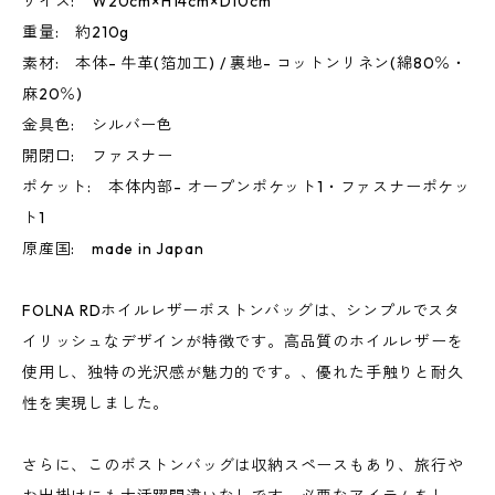
サイズ: W20cm×H14cm×D10cm
重量: 約210g
素材: 本体- 牛革(箔加工) / 裏地- コットンリネン(綿80％・
麻20％)
金具色: シルバー色
開閉口: ファスナー
ポケット: 本体内部- オープンポケット1・ファスナーポケッ
ト1
原産国: made in Japan
FOLNA RDホイルレザーボストンバッグは、シンプルでスタ
イリッシュなデザインが特徴です。高品質のホイルレザーを
使用し、独特の光沢感が魅力的です。、優れた手触りと耐久
性を実現しました。
さらに、このボストンバッグは収納スペースもあり、旅行や