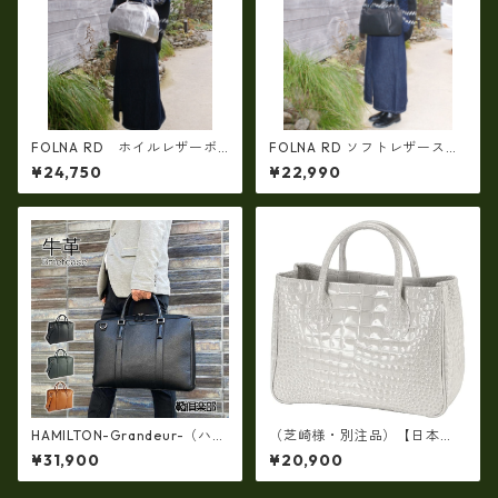
FOLNA RD ホイルレザーボ
FOLNA RD ソフトレザースク
ストンバッグ M-SIZE SILVE
エアワンショルダーバッグ f-r
¥24,750
¥22,990
R fo- 083339
d-08334
HAMILTON-Grandeur-（ハミ
（芝崎様・別注品）【日本
ルトン グランジャー）牛革ビ
製】牛革エナメルクロコ型押
¥31,900
¥20,900
ジネスバッグ hn-26713
し・角型手提げパーティバッ
グ(牛革製品）ir-663