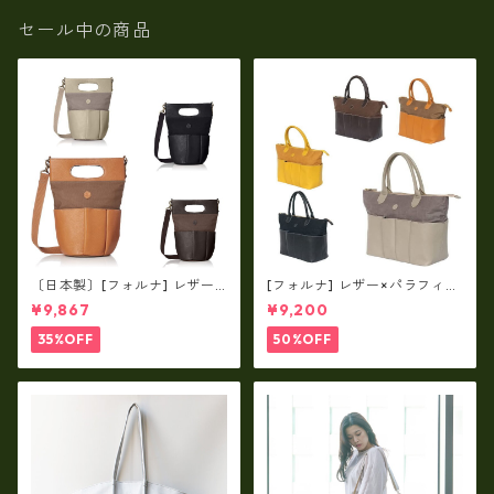
セール中の商品
〔日本製〕[フォルナ] レザー×
[フォルナ] レザー×パラフィン
パラフィン筒型2way シュリン
筒型2way シュリンクレザー×
¥9,867
¥9,200
クレザー×79Aパラフィン fo
79Aパラフィン トートL fo-2
-259630
59632
35%OFF
50%OFF