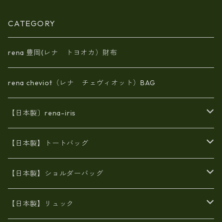
ri-01a
CATEGORY
rena 豊岡(レナ トヨオカ）財布
rena cheviot（レナ チェヴィオット）BAG
【日本製〕rena-iris
エナメル（パテント）レザー
【日本製】トートバッグ
牛革製品トート・ショルダー
火山灰染めバッグ
【日本製】ショルダーバッグ
8号帆布
牛革製品リュック
ヌメ革バッグ
漂流ロープバッグ
【日本製】リュック