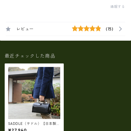
通報する
レビュー
(15)
最近チェックした商品
SADDLE（サドル）【日本製
（豊岡）】牛革製ミニダレス
¥27,940