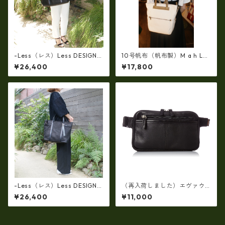
-Less（レス）Less DESIGN
10号帆布（帆布製）M a h L
(レスデザイン)Scarred Textu
革コンビ・リュック 7M2-11
¥26,400
¥17,800
re（牛革）斜め掛け＆多機能
44
トート（L/SIZE） LMSB-0514
-Less（レス）Less DESIGN
（再入荷しました）エヴァウ
(レスデザイン)Scarred Textu
ィン EVERWIN 日本製 【日本
¥26,400
¥11,000
re（牛革）斜め掛け＆多機能
製】【レザー】ウェストボデ
トート（L/SIZE） LMSB-0514
ィバッグ メンズ 薄型【ビジネ
ス】メンズウエストバッグ ew
-22102-BK