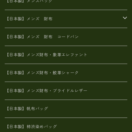
財布ショルダー
財布・小物
【日本製】メンズバッグ
イタリアンレザー
イタリアンレザー
革西陣織り
革友禅染め
ヌメ革
がま口財布
【日本製】メンズ 財布
ヌメ革
山羊革
エゾ鹿革
栃木レザー
革友禅染め
火山灰染め
象革エレファント【日本製】メンズ 財布
【日本製】メンズ 財布 コードバン
メタリック
ピッグスキン
山羊革
山羊革
名刺入れ・キーケース、他
鮫革シャーク【日本製】メンズ 財布
【日本製】メンズ財布・象革エレファント
革友禅染め
ダチョウ革
メタリック
ブライドルレザー【日本製】メンズ 財布
【日本製】メンズ財布・鮫革シャーク
ポーテッド
メタリック
ポニー革
MAISON de HIROAN 【日本製】メンズ 財布
【日本製】メンズ財布・ブライドルレザー
神鍋山火山灰手染め
カンガルー革
栃木レザー 【日本製】メンズ 財布
【日本製】帆布バッグ
鹿革
革小物・財布【日本製】メンズ レディース
【日本製】柿渋染めバッグ