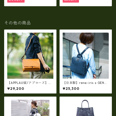
その他の商品
【APPLAUSE/アプローズ】OT
【日本製】rena-iris x GENO
ONANO series レザー フラッ
VA（IMAIBAG）コラボ製品ラ
¥29,200
¥25,300
プ ショルダーバッグ Lサイズ
ンドセルデザイン・シュリン
クヌメ牛革・リュック（A4/si
ze）ir-2502