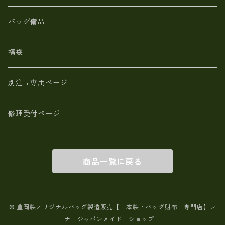
【日本製】メンズ 財布 アザラシ革(シールスキン)
バッグ備品
福袋
別注品専用ページ
修理受付ページ
商品一覧に戻る
© 豊岡製オリジナルバッグ製造販売【日本製・バッグ財布 専門店】レ
ナ ジャパンメイド ショップ