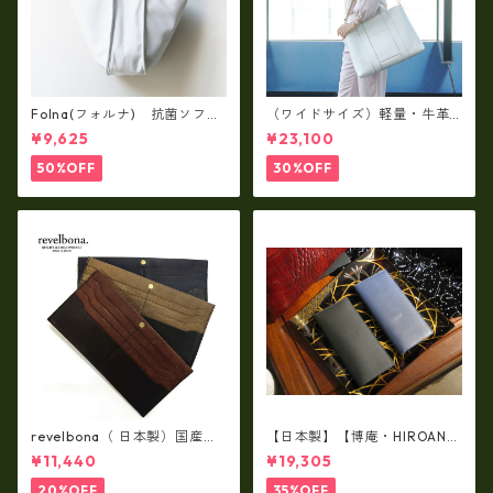
Folna(フォルナ) 抗菌ソフト
（ワイドサイズ）軽量・牛革
スムースレザー トートバッグ
製品・2WAYヌメ革トートバッ
¥9,625
¥23,100
/ FOLNA RD fo-083244
グ（A3サイズ/日本製）(高収
納）ir-02G
50%OFF
30%OFF
revelbona（ 日本製）国産牛
【日本製】【博庵・HIROAN】
革製・お札入れ ロングウォ
最高級牛革（ボーテッド）札
¥11,440
¥19,305
レット rl-001
入れ・長財布 ha-21535
20%OFF
35%OFF