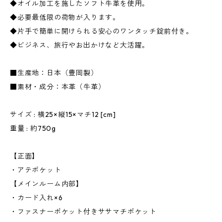
◆オイル加工を施したソフト牛革を使用。
◆必要最低限の荷物が入ります。
◆片手で簡単に開けられる安心のワンタッチ錠前付き。
◆ビジネス、旅行やお出かけなど大活躍。
■生産地：日本（豊岡製）
■素材・成分：本革（牛革）
サイズ : 横25×縦15×マチ12 [cm]
重量 : 約750g
【正面】
・アテポケット
【メインルーム内部】
・カード入れ×6
・ファスナーポケット付きササマチポケット