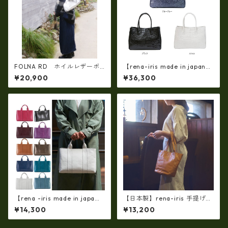
FOLNA RD ホイルレザーボ
【rena-iris made in japan】
ストンバッグ S-SIZE SILVER
【日本製】牛革エナメルクロ
¥20,900
¥36,300
fo- 083338
コ 軽量ラージサイズ・トート
バッグ ir-674
【rena -iris made in japa
【日本製】rena-iris 手提げト
n】【日本製】軽量☆牛革製
ート柔らかい素上げ姫路レザ
¥14,300
¥13,200
品・ヌメ革製(艶光沢調）・手
ー・ソフトオイルレザー ハ
提げトートバッグ(A4サイズ）
ンドトート rn-29