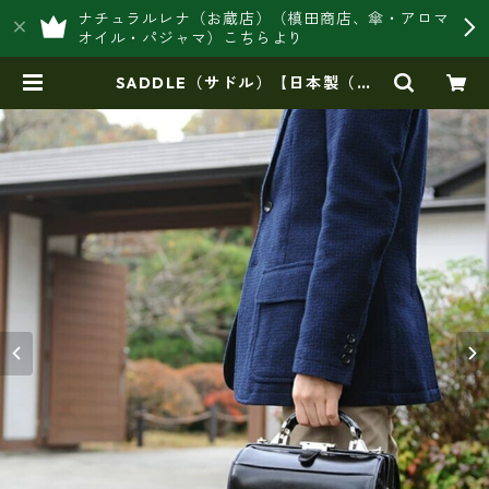
ナチュラルレナ（お蔵店）（槙田商店、傘・アロマ
オイル・パジャマ）こちらより
SADDLE（サドル）【日本製（豊
岡）】牛革製ミニダレスバッグ
（小）hn-22324 | 豊岡製オリジナ
ルバッグ製造販売【日本製・バッグ
財布 専門店】レナ ジャパンメイ
ド ショップ