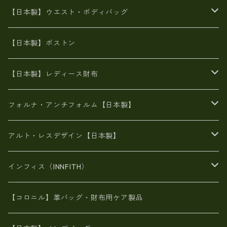
豊岡製
Ａ3サイズ
6号蝋引き帆布
オイルレザー
火山灰染めバッグ
帆布
【日本製】ウエスト・ボディバッグ
8号帆布
豊岡
エナメル
財布ポシェット
牛革
帆布
【日本製】ボストン
豊岡製
がま口
牛革
日本製
リネン
オイルレザー
【日本製】レディース財布
メタリック
メタリック
スエード
６号蝋引き帆布
二つ折り財布
フォルナ・アンチフォルム【日本製】
豊岡製品
がま口財布
エナメルクロコ
長財布
BAG
アルト・レスデザイン【日本製】
スペインレザー
がま口
スペインレザー
L字ファスナー財布
財布・小物
BAG
インフィス（INNFITH）
革友禅染め
斜め掛け
佐賀牛革
スペインレザー
ポーチ
財布・小物
BAG
【コロニル】革バッグ・財布用ケア製品
山羊革
オーストリッチ
革友禅染め
ヌメ革