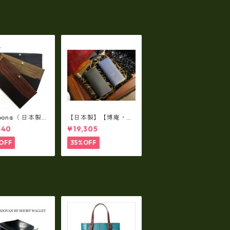
lbona（ 日本製）
【日本製】【博庵・HI
牛革製・お札入
ROAN】最高級牛革
440
¥19,305
ロングウォレッ
（ボーテッド）札入
-001
れ・長財布 ha-2153
OFF
35%OFF
5