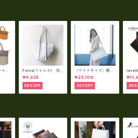
ー×パ
Folna(フォルナ) 抗
（ワイドサイズ）軽
reve
y シ
菌ソフトスムースレザ
量・牛革製品・2WAY
国産
¥9,625
¥23,100
¥11,
79A
ー トートバッグ / FOL
ヌメ革トートバッグ
れ 
トL f
NA RD fo-083244
（A3サイズ/日本製）
ト rl
50%OFF
30%OFF
20%
(高収納）ir-02G