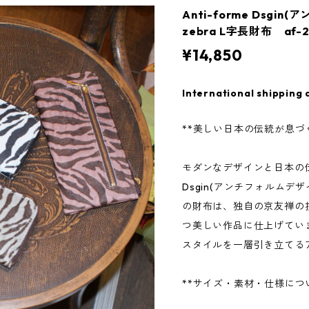
Anti-forme Dsg
zebra L字長財布 af-2
¥14,850
International shipping 
**美しい日本の伝統が息づ
モダンなデザインと日本の伝統
Dsgin(アンチフォルムデザ
の財布は、独自の京友禅の
つ美しい作品に仕上げてい
スタイルを一層引き立てる
**サイズ・素材・仕様につ