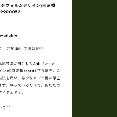
in(アンチフォルムデザイン)京友禅
9900052
available
く、京友禅のL字長財布**
技法が融合したAnti-forme
イン)の京友禅zebra L字長財布。こ
技法を用い、希少なゼブラ柄が際立
ます。持っているだけで、あなたの
アイテムです。
いて**