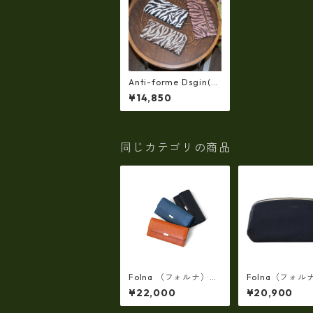
Anti-forme Dsgin(ア
ンチフォルムデザイ
¥14,850
ン)京友禅zebra L字長
財布 af-29900052
同じカテゴリの商品
Folna （フォルナ）栃
Folna（フォル
木レザー フラップ長財
ング天溝がま口
¥22,000
¥20,900
布 / No.2993893
(牛革製・日本製
2993878