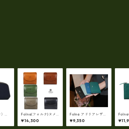
ナ）ロ
Folna(フォルナ)ヌメ
Folna アドリアレザー
Foln
長財布
オイルシュリンク 二つ
名刺入れ・カードケー
リアレ
¥14,300
¥9,350
¥11,
）fo-
折り財布 (日本製） fo
ス / No.2993909
トケース
-2993801
-299