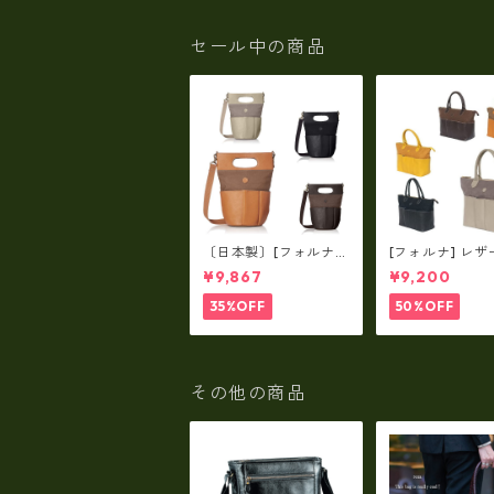
セール中の商品
〔日本製〕[フォルナ]
[フォルナ] レザ
レザー×パラフィン筒
ラフィン筒型2wa
¥9,867
¥9,200
型2way シュリンクレ
ュリンクレザー×
ザー×79Aパラフィ
パラフィン トー
35%OFF
50%OFF
ン fo-259630
o-259632
その他の商品