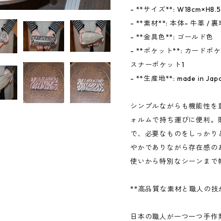
- **サイズ**: W18cm×H8.
- **素材**: 本体- 牛革 / 裏
- **金具色**: ゴールド色
- **ポケット**: カー
スナーポケット1
- **生産地**: made in Jap
シンプルながらも機能性を
ォルムで持ち運びに便利。
で、必要なものをしっかり
やかでありながら存在感の
使いから特別なシーンまで
**高品質な素材と職人の技
日本の職人が一つ一つ手作