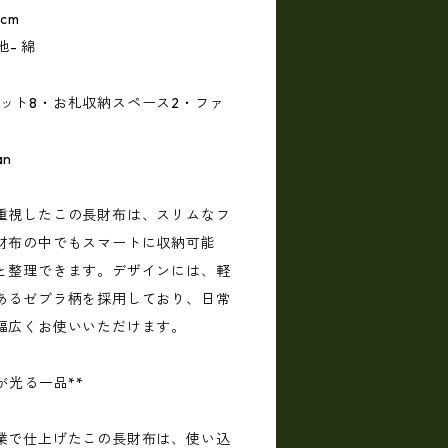
5cm
地- 綿
ドポケット8・お札収納スペース2・ファ
an
重視したこの長財布は、スリムなフ
財布の中でもスマートに収納可能
と整理できます。デザインには、軽
あるゼブラ柄を採用しており、日常
幅広くお使いいただけます。
が光る一品**
業で仕上げたこの長財布は、使い込