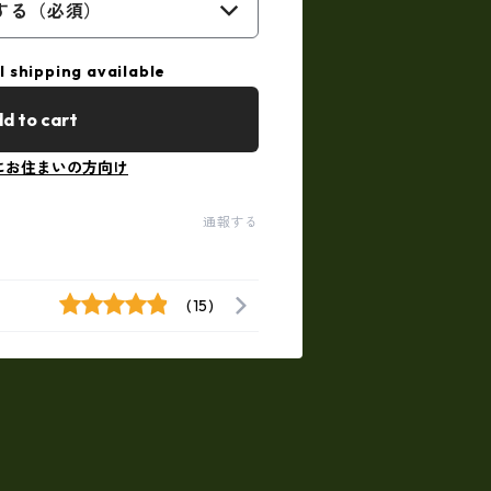
する（必須）
l shipping available
d to cart
にお住まいの方向け
通報する
(15)