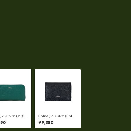
a(フォルナ)アド
Folna(フォルナ)Folna
ザー フラグメン
アドリアレザー 名刺入
990
¥9,350
 ・FOLNA fo
れ・カードケース FOL
3910
NA fo-2993909