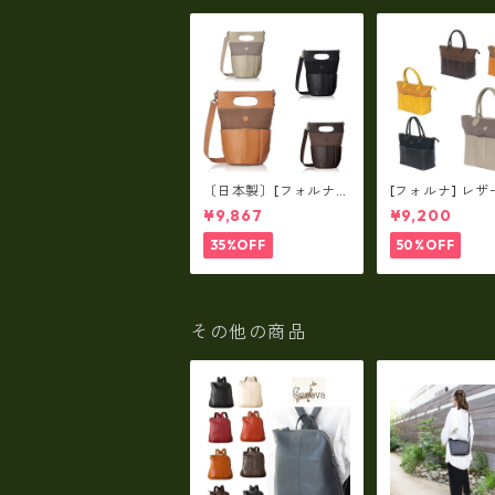
〔日本製〕[フォルナ]
[フォルナ] レザ
レザー×パラフィン筒
ラフィン筒型2wa
¥9,867
¥9,200
型2way シュリンクレ
ュリンクレザー×
ザー×79Aパラフィ
パラフィン トー
35%OFF
50%OFF
ン fo-259630
o-259632
その他の商品