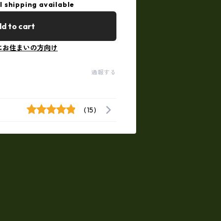
l shipping available
d to cart
にお住まいの方向け
通報する
(15)