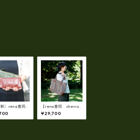
製）rena豊岡
【rena豊岡 chevio
ティナブルレザ
t】【豊岡製・火山灰
700
¥29,700
ッザボタニカ 牛
染め】8号帆布ショル
ウンドファスナー
ダートート（横型） tz
rt-030
-23