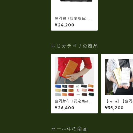
豊岡鞄（認定商品）豊
岡財布・神鍋山火山灰
¥24,200
ｘ墨染め 8号帆布・
ラウンドファスナー長
財布 fb-106
同じカテゴリの商品
豊岡財布（認定商品）
【rena】【豊
FEEDBAG【豊岡製】
純金箔革製品・
¥26,400
¥35,200
（15color）スペイン
産☆スペイン牛
仔牛革製☆手絞りオイ
牛革）手絞り＆
ルレザーラウンドファ
レザー長財布 rj
スナー 長財布 rj-00
1【国産品】
7
セール中の商品