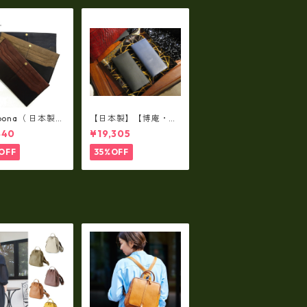
lbona（ 日本製）
【日本製】【博庵・HI
牛革製・お札入
ROAN】最高級牛革
440
¥19,305
ロングウォレッ
（ボーテッド）札入
-001
れ・長財布 ha-2153
OFF
35%OFF
5