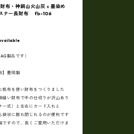
岡財布・神鍋山火山灰ｘ墨染め
ナー長財布 fb-106
available
BAG製品です）
布】豊岡製
た帆布を使い財布をつくりました
袋縫い財布で中の仕切りが沢山あり
ナー式）と左右にカード入れと
も袋状に膨れ閉じれるのが便利です
製ですので、長くご愛用いただけま