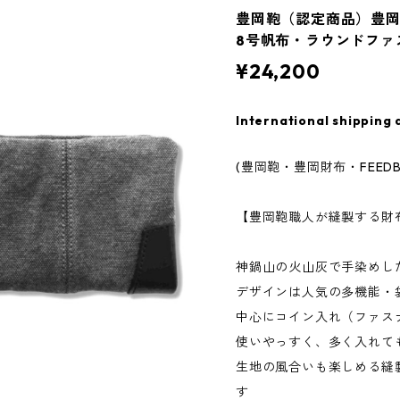
豊岡鞄（認定商品）豊
8号帆布・ラウンドファス
¥24,200
International shipping 
(豊岡鞄・豊岡財布・FEED
【豊岡鞄職人が縫製する財
神鍋山の火山灰で手染めし
デザインは人気の多機能・
中心にコイン入れ（ファス
使いやっすく、多く入れて
生地の風合いも楽しめる縫
す