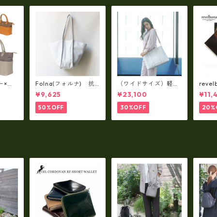
ー×パ
Folna(フォルナ) 抗
（ワイドサイズ）軽
reve
y シ
菌ソフトスムースレザ
量・牛革製品・2WAY
国産
¥9,625
¥23,100
¥11,
79A
ー トートバッグ / FOL
ヌメ革トートバッグ
れ 
トL f
NA RD fo-083244
（A3サイズ/日本製）
ト rl
50%OFF
30%OFF
20%
(高収納）ir-02G