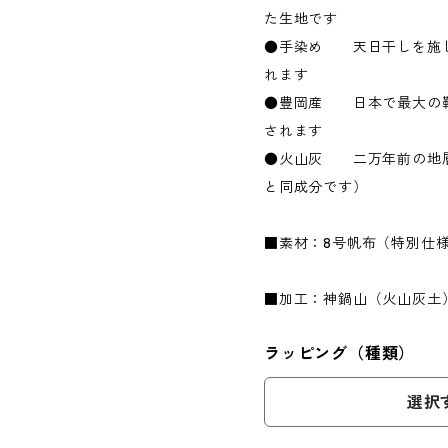
た生地です
●手染め 天日干しを施
れます
●豊岡産 日本で最大の鞄
されます
●火山灰 二万年前の地
と同成分です）
■素材：8号帆布（特別仕
■加工：神鍋山（火山灰土
ラッピング（種類）
選択