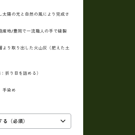
し太陽の光と自然の風により完成さ
産地/豊岡で一流職人の手で縫製
層より取り出した火山灰（肥えた土
様：折り目を詰める）
）手染め
する（必須）