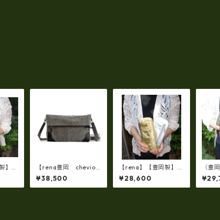
岡製】◇
【rena豊岡 chevio
【rena】【豊岡製】◇
（豊岡
限定生
t】【豊岡製・火山灰
純金銀箔革製品・限定
サス
¥38,500
¥28,600
¥29,
革（仔
+松墨手染め】8号帆
生産☆スペイン牛革
ー・レ
オイル
布・口折り斜め掛けシ
（仔牛革）手絞り＆オ
革ラ
－007
ョルダー FB-103
イルレザー長財布(FB-
長財布 
0091)【国産品】