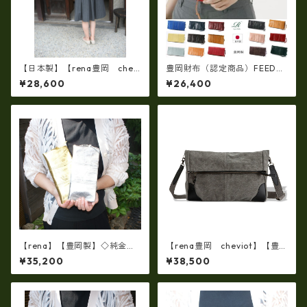
【日本製】【rena豊岡 chevi
豊岡財布（認定商品）FEEDBA
ot】６号帆布 蝋引きバイオ
G【豊岡製】（15color）スペ
¥28,600
¥26,400
加工・リュック（rj-304-al
イン仔牛革製☆手絞りオイル
l））【倉敷児島製・ 6号蝋引
レザーラウンドファスナー 長
き帆布】【豊岡製品】
財布 rj-007
【rena】【豊岡製】◇純金箔
【rena豊岡 cheviot】【豊
革製品・限定生産☆スペイン
岡製・火山灰+松墨手染め】8
¥35,200
¥38,500
牛革（仔牛革）手絞り＆オイ
号帆布・口折り斜め掛けショ
ルレザー長財布 rj－0071【国
ルダー FB-103
産品】