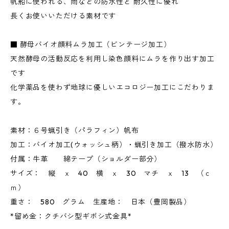
帆船に使われる、雨などの防水性と 耐久性に優れ
長くお使いいただける素材です
■ 酵母バイオ顔料ムラ加工（ビンテージ加工）
天然酵母の活動反応を利用し染色顔料にムラを作り出す加工
です
化学薬品を使わず地球に優しいエコロジー加工にこだわりま
す。
素材：６号蝋引き（パラフィン）帆布
加工：バイオ加工(ウォッシュ柄）・蝋引き加工（撥水防水）
付属：牛革 綿テープ（ショルダー部分）
サイズ： 縦 ｘ 40 横 ｘ 30 マチ ｘ 13 （ｃ
ｍ）
重さ： 580 グラム 生産地： 日本（豊岡製品）
*留め金：クチバシ型ギボシ式金具*