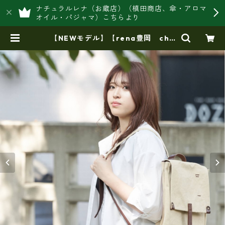
ナチュラルレナ（お蔵店）（槙田商店、傘・アロマ
オイル・パジャマ）こちらより
【NEWモデル】【rena豊岡 che
viot】６号帆布 蝋引きバイオ加
工・リュック（rj-304-B））【倉
敷児島製・ 6号蝋引き帆布】【豊岡
製品】 | 豊岡製オリジナルバッグ製
造販売【日本製・バッグ財布 専門
店】レナ ジャパンメイド ショッ
プ