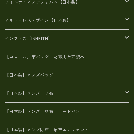
メタリック
スエード
６号蝋引き帆布
二つ折り財布
フォルナ・アンチフォルム【日本製】
豊岡製品
がま口財布
エナメルクロコ
長財布
BAG
アルト・レスデザイン【日本製】
スペインレザー
がま口
スペインレザー
L字ファスナー財布
財布・小物
BAG
インフィス（INNFITH）
革友禅染め
斜め掛け
佐賀牛革
スペインレザー
ポーチ
財布・小物
BAG
【コロニル】革バッグ・財布用ケア製品
山羊革
オーストリッチ
革友禅染め
ヌメ革
財布ショルダー
財布・小物
【日本製】メンズバッグ
イタリアンレザー
イタリアンレザー
革西陣織り
革友禅染め
ヌメ革
がま口財布
【日本製】メンズ 財布
ヌメ革
山羊革
エゾ鹿革
栃木レザー
革友禅染め
火山灰染め
象革エレファント【日本製】メンズ 財布
【日本製】メンズ 財布 コードバン
メタリック
ピッグスキン
山羊革
山羊革
名刺入れ・キーケース、他
鮫革シャーク【日本製】メンズ 財布
【日本製】メンズ財布・象革エレファント