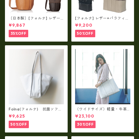
〔日本製〕[フォルナ] レザー×
[フォルナ] レザー×パラフィン
パラフィン筒型2way シュリン
筒型2way シュリンクレザー×
¥9,867
¥9,200
クレザー×79Aパラフィン fo
79Aパラフィン トートL fo-2
-259630
59632
35%OFF
50%OFF
Folna(フォルナ) 抗菌ソフト
（ワイドサイズ）軽量・牛革
スムースレザー トートバッグ
製品・2WAYヌメ革トートバッ
¥9,625
¥23,100
/ FOLNA RD fo-083244
グ（A3サイズ/日本製）(高収
納）ir-02G
50%OFF
30%OFF