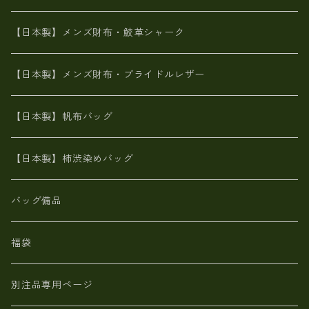
革友禅染め
ダチョウ革
メタリック
ブライドルレザー【日本製】メンズ 財布
【日本製】メンズ財布・鮫革シャーク
ポーテッド
メタリック
ポニー革
MAISON de HIROAN 【日本製】メンズ 財布
【日本製】メンズ財布・ブライドルレザー
神鍋山火山灰手染め
カンガルー革
栃木レザー 【日本製】メンズ 財布
【日本製】帆布バッグ
鹿革
革小物・財布【日本製】メンズ レディース
【日本製】柿渋染めバッグ
【日本製】メンズ 財布 アザラシ革(シールスキン)
バッグ備品
福袋
別注品専用ページ