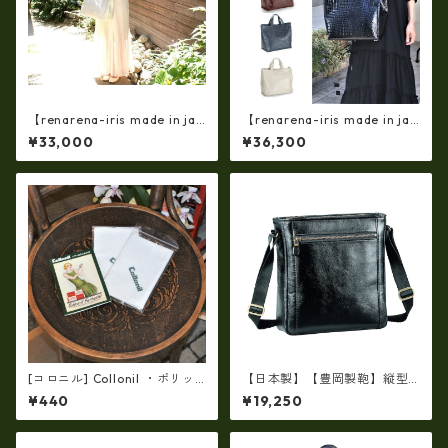
【renarena-iris made in jap
【renarena-iris made in jap
an】【日本製】牛革製品・エ
an】(日本製 軽量・牛革製品・
¥33,000
¥36,300
ナメルクロコ型押しレザー・
エナメルクロコ・マザーマル
マザートートバッグ ir-66
チバッグ ir-668 牛革 エナメル
4
クロコ 型押し 手提げ トート
[コロニル] Collonil ・ポリッ
【日本製】【豊岡製鞄】縦型
シングクロス【1枚】（ふき取
ショルダーバッグ メンズ 上質
¥440
¥19,250
り布）-14 バッグ・財布用レ
な牛革を使った大人の本革メ
ザーケア
ンズショルダー bz-16453