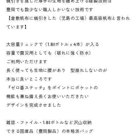
蝋引きを施した厚手の生地を纏め上げる縫製技術は
豊岡でも数少ない職人しかいない技術です
【倉敷帆布に蝋引きした（児島の工場）最高級帆布と言われ
ています】
大容量リュックで（1.8ℓボトルｘ4本）が入る
容量で震災用としても（破れに強く防水）
ご利用いただけます
長く使っても生地に腰があり 型崩れしないのが
本当に良いところです
『ゼロ番ステッチ』をポイントにポケットの
機能も兼ね備え長くお使いいただきたい
デザインを完成させました
雑誌・ファイル・1.8ℓボトルなど沢山収納
できる国産品（豊岡製品）の本格派バッグ