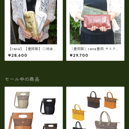
【rena】【豊岡製】◇純金銀
（豊岡製）rena豊岡 サスティ
箔革製品・限定生産☆スペイ
ナブルレザー・レッザボタニ
¥28,600
¥29,700
ン牛革（仔牛革）手絞り＆オ
カ 牛革ラウンドファスナー長
イルレザー長財布(FB-0091)
財布 rt-030
【国産品】
セール中の商品