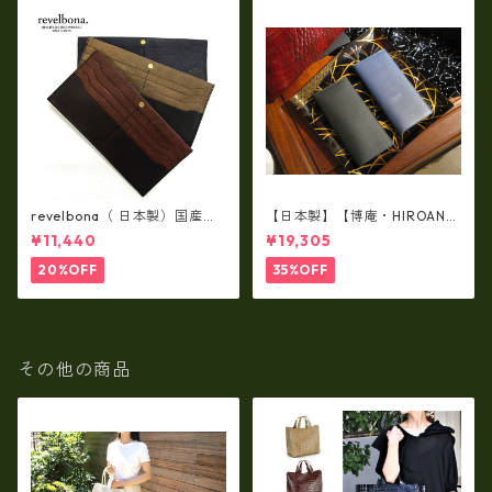
revelbona（ 日本製）国産牛
【日本製】【博庵・HIROAN】
革製・お札入れ ロングウォ
最高級牛革（ボーテッド）札
¥11,440
¥19,305
レット rl-001
入れ・長財布 ha-21535
20%OFF
35%OFF
その他の商品