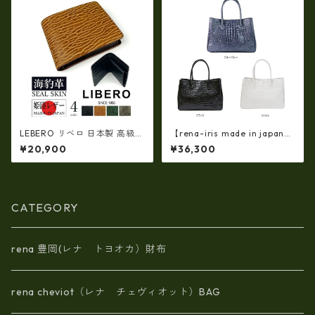
LEBERO リベロ 日本製 高級
【rena-iris made in japan】
アザラシ革(シールスキン)× 姫
【日本製】牛革エナメルクロ
¥20,900
¥36,300
路レザー 二つ折り財布(ly140
コ 軽量ラージサイズ・トート
1)
バッグ ir-674
CATEGORY
rena 豊岡(レナ トヨオカ）財布
rena cheviot（レナ チェヴィオット）BAG