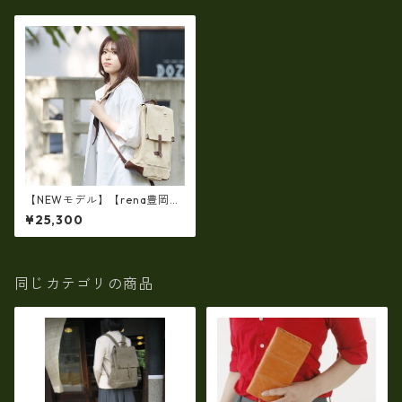
【NEWモデル】【rena豊岡
cheviot】６号帆布 蝋引きバ
¥25,300
イオ加工・リュック（rj-304-
B））【倉敷児島製・ 6号蝋引
き帆布】【豊岡製品】
同じカテゴリの商品