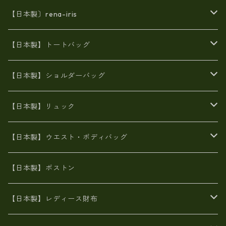
【日本製〕rena-iris
エナメル（パテント）レザー
【日本製】トートバッグ
牛革製品トート・ショルダー
火山灰染めバッグ
【日本製】ショルダーバッグ
8号帆布
牛革製品リュック
ヌメ革バッグ
漂流ロープバッグ
【日本製】リュック
豊岡製
Ａ3サイズ
6号蝋引き帆布
オイルレザー
火山灰染めバッグ
帆布
【日本製】ウエスト・ボディバッグ
8号帆布
豊岡
エナメル
財布ポシェット
牛革
帆布
【日本製】ボストン
豊岡製
がま口
牛革
日本製
リネン
オイルレザー
【日本製】レディース財布
メタリック