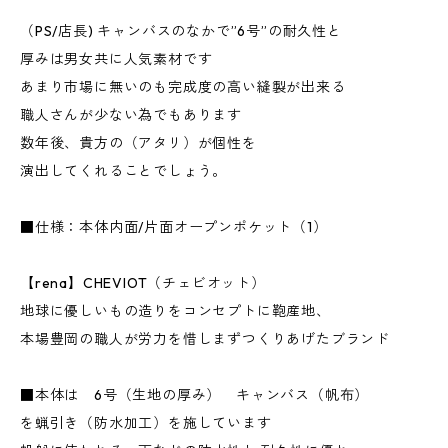
（PS/店長) キャンバスのなかで”6号”の耐久性と
厚みは男女共に人気素材です
あまり市場に無いのも完成度の高い縫製が出来る
職人さんが少ない為でもあります
数年後、貴方の（アタリ）が個性を
演出してくれることでしょう。
■仕様：本体内面/片面オープンポケット（1）
【rena】CHEVIOT（チェビオット）
地球に優しいもの造りをコンセプトに鞄産地、
本場豊岡の職人が労力を惜しまずつくりあげたブランド
■本体は 6号（生地の厚み） キャンバス（帆布）
を蝋引き（防水加工）を施しています