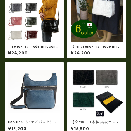
【rena-iris made in japan】
【renarena-iris made in jap
牛革製品・エナメルクロコ・
an】【日本製】（6・color)牛
¥24,200
¥24,200
ショルダーバッグ(日本製）ir-
革製品・エナメルクロコ・パ
4042
ーティバッグ ir-663
IMAIBAG（イマイバッグ）GE
【全3色】日本製 高級エレファ
NOVA斜め掛けメッセンジャー
ントレザー × 姫路レザー 名刺
¥13,200
¥16,500
ショルダー（日本製）ri-2747
入れ カードケース 本革 リアル