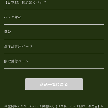
革小物・財布【日本製】メンズ レディース
【日本製】柿渋染めバッグ
【日本製】メンズ 財布 アザラシ革(シールスキン)
バッグ備品
福袋
別注品専用ページ
修理受付ページ
商品一覧に戻る
© 豊岡製オリジナルバッグ製造販売【日本製・バッグ財布 専門店】レ