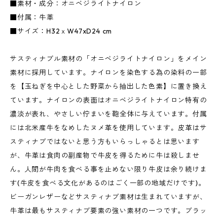
■素材・成分：オニベジライトナイロン
■付属：牛革
■サイズ：H32ｘW47xD24 cm
サスティナブル素材の「オニベジライトナイロン」をメイン
素材に採用しています。ナイロンを染色する為の染料の一部
を【玉ねぎを中心とした野菜から抽出した色素】に置き換え
ています。ナイロンの表面はオニベジライトナイロン特有の
濃淡が表れ、やさしい佇まいを鞄全体に与えています。付属
には北米産牛をなめしたヌメ革を使用しています。皮革はサ
スティナブではないと思う方もいらっしゃるとは思います
が、牛革は食肉の副産物で牛皮を得るために牛は殺しませ
ん。人間が牛肉を食べる事を止めない限り牛皮は余り続けま
す(牛皮を食べる文化があるのはごく一部の地域だけです)。
ビーガンレザーなどサスティナブ素材は生まれていますが、
牛革は最もサスティナブ要素の強い素材の一つです。ブラッ