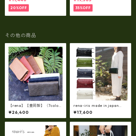
レット rl-001
入れ・長財布 ha-21535
20%OFF
35%OFF
その他の商品
【rena】【豊岡製】（7colo
rena-iris made in japan
r）佐賀牛革（素上げメッシュ
【日本製】牛革製品・エナメ
¥26,400
¥17,600
タイプ）オイルレザーラウン
ルクロコ・お財布ショルダー
ドファスナー 長財布【FB-00
（横型・三層式）ir-666-a
72】5/color