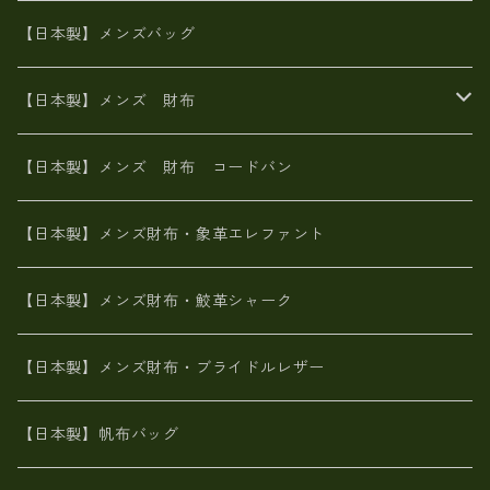
山羊革
オーストリッチ
革友禅染め
ヌメ革
財布ショルダー
財布・小物
【日本製】メンズバッグ
イタリアンレザー
イタリアンレザー
革西陣織り
革友禅染め
ヌメ革
がま口財布
【日本製】メンズ 財布
ヌメ革
山羊革
エゾ鹿革
栃木レザー
革友禅染め
火山灰染め
象革エレファント【日本製】メンズ 財布
【日本製】メンズ 財布 コードバン
メタリック
ピッグスキン
山羊革
山羊革
名刺入れ・キーケース、他
鮫革シャーク【日本製】メンズ 財布
【日本製】メンズ財布・象革エレファント
革友禅染め
ダチョウ革
メタリック
ブライドルレザー【日本製】メンズ 財布
【日本製】メンズ財布・鮫革シャーク
ポーテッド
メタリック
ポニー革
MAISON de HIROAN 【日本製】メンズ 財布
【日本製】メンズ財布・ブライドルレザー
神鍋山火山灰手染め
カンガルー革
栃木レザー 【日本製】メンズ 財布
【日本製】帆布バッグ
鹿革