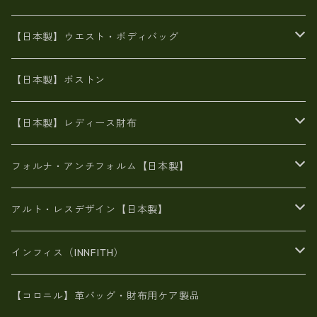
豊岡製
Ａ3サイズ
6号蝋引き帆布
オイルレザー
火山灰染めバッグ
帆布
【日本製】ウエスト・ボディバッグ
8号帆布
豊岡
エナメル
財布ポシェット
牛革
帆布
【日本製】ボストン
豊岡製
がま口
牛革
日本製
リネン
オイルレザー
【日本製】レディース財布
メタリック
メタリック
スエード
６号蝋引き帆布
二つ折り財布
フォルナ・アンチフォルム【日本製】
豊岡製品
がま口財布
エナメルクロコ
長財布
BAG
アルト・レスデザイン【日本製】
スペインレザー
がま口
スペインレザー
L字ファスナー財布
財布・小物
BAG
インフィス（INNFITH）
革友禅染め
斜め掛け
佐賀牛革
スペインレザー
ポーチ
財布・小物
BAG
【コロニル】革バッグ・財布用ケア製品