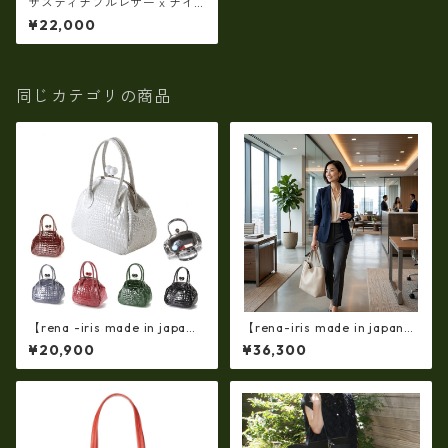
サスティナブルレザーｘナイ
ロントートバッグ横型 東京
¥22,000
製レザー 日本製 ie-02912
同じカテゴリの商品
【rena -iris made in japa
【rena-iris made in japan】
n】【日本製】(限定品)牛革製
【国産品】ソフトシュリンク
¥20,900
¥36,300
品・エナメルクロコ☆ガマ口
革ショルダートートバッグ
バッグ(軽量430ｇ）ir-662-al
（イタリアンレザー）ri-5153
l
| 日本製, 国産品, イタリアンレ
ザー使用, ショルダー対応, ト
ートバッグ、バケツ、牛革、
収納、プレゼント