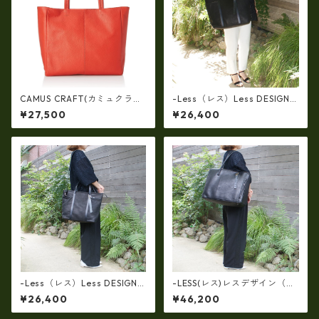
CAMUS CRAFT(カミュクラフ
-Less（レス）Less DESIGN
ト) ビジネスバッグ トートバ
(レスデザイン)Scarred Textu
¥27,500
¥26,400
ッグ 日本製 撥水 軽量 ユニセ
re（牛革）斜め掛け＆多機能
ックス cc-2703
トート（L/SIZE） LMSB-0514
-Less（レス）Less DESIGN
-LESS(レス)レスデザイン（牛
(レスデザイン)Scarred Textu
革）トート＆クラッチで使え
¥26,400
¥46,200
re（牛革）斜め掛け＆多機能
る(両面・同一仕様！）大口開
トート（L/SIZE） LMSB-0514
口ボストン LMSB-0506