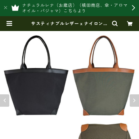
ナチュラルレナ（お蔵店）（槙田商店、傘・アロマ
オイル・パジャマ）こちらより
サスティナブルレザーｘナイロント
ートバッグ横型 東京製レザー 日
本製 ie-02912 | 豊岡製オリジナ
ルバッグ製造販売【日本製・バッグ
財布 専門店】レナ ジャパンメイ
ド ショップ