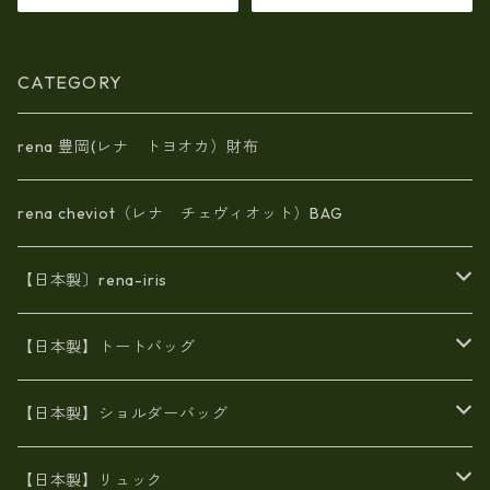
レザー(5172ur)
CATEGORY
rena 豊岡(レナ トヨオカ）財布
rena cheviot（レナ チェヴィオット）BAG
【日本製〕rena-iris
エナメル（パテント）レザー
【日本製】トートバッグ
牛革製品トート・ショルダー
火山灰染めバッグ
【日本製】ショルダーバッグ
8号帆布
牛革製品リュック
ヌメ革バッグ
漂流ロープバッグ
【日本製】リュック