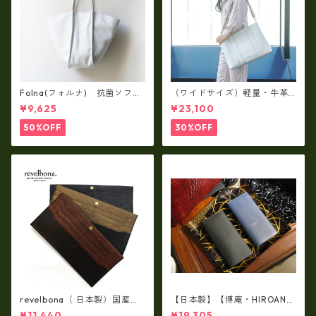
Folna(フォルナ) 抗菌ソフト
（ワイドサイズ）軽量・牛革
スムースレザー トートバッグ
製品・2WAYヌメ革トートバッ
¥9,625
¥23,100
/ FOLNA RD fo-083244
グ（A3サイズ/日本製）(高収
納）ir-02G
50%OFF
30%OFF
revelbona（ 日本製）国産牛
【日本製】【博庵・HIROAN】
革製・お札入れ ロングウォ
最高級牛革（ボーテッド）札
¥11,440
¥19,305