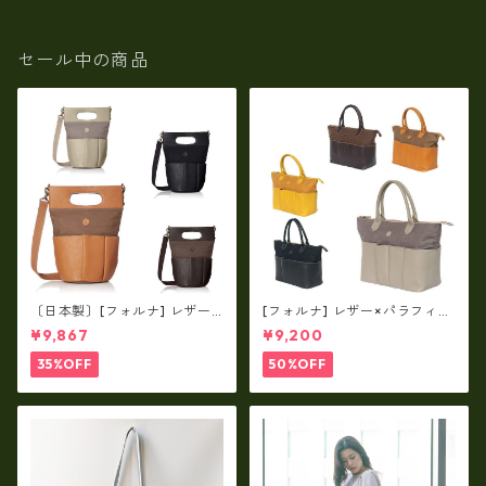
セール中の商品
〔日本製〕[フォルナ] レザー×
[フォルナ] レザー×パラフィン
パラフィン筒型2way シュリン
筒型2way シュリンクレザー×
¥9,867
¥9,200
クレザー×79Aパラフィン fo
79Aパラフィン トートL fo-2
-259630
59632
35%OFF
50%OFF