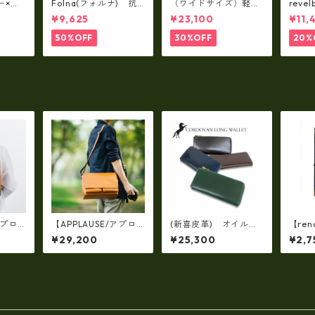
ー×パ
Folna(フォルナ) 抗
（ワイドサイズ）軽
reve
y シ
菌ソフトスムースレザ
量・牛革製品・2WAY
国産
¥9,625
¥23,100
¥11,
79A
ー トートバッグ / FOL
ヌメ革トートバッグ
れ 
トL f
NA RD fo-083244
（A3サイズ/日本製）
ト rl
50%OFF
30%OFF
20%
(高収納）ir-02G
アプロ
【APPLAUSE/アプロ
(新喜皮革) オイルコ
【re
コンビフ
ーズ】OTONANO seri
ードバン・Lファスナ
ショル
¥29,200
¥25,300
¥2,7
ク（日本
es レザー フラップ シ
ー長財布ロングウォレ
300
ョルダーバッグ Lサイ
ット 日本製 tc-04
ズ
88