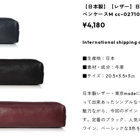
【日本製】【レザー】
ペンケースM cc-02710
¥4,180
International shipping 
■生産地：日本
■素材・成分：牛革
■サイズ：20.5×3.5×3㎝
日本製レザー・東京made
って出来あったシンプルな
魅力ながら、今回のポイン
す。定番のブラック、人気
ワイン、ベーシックな3色