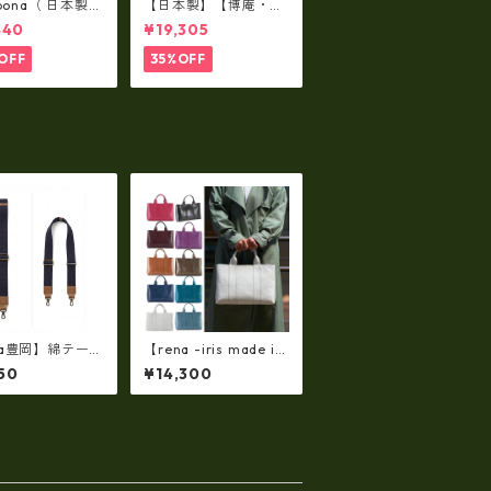
lbona（ 日本製）
【日本製】【博庵・HI
牛革製・お札入
ROAN】最高級牛革
440
¥19,305
ロングウォレッ
（ボーテッド）札入
-001
れ・長財布 ha-2153
OFF
35%OFF
5
na豊岡】綿テープ
【rena -iris made in
ダーベルト（rj-
japan】【日本製】軽
50
¥14,300
）【豊岡製品】
量☆牛革製品・ヌメ革
製(艶光沢調）・手提
げトートバッグ(A4サ
イズ） ri-01a