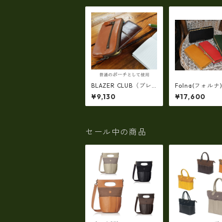
BLAZER CLUB（ブレ
Folna(フォルナ
ザークラブ）牛革ベル
トレザー・OLIVE
¥9,130
¥17,600
トポーチ【日本製・豊
ME・ワイドポ
岡製】 no-25898
仕様・がま口
(日本製）fo-29
セール中の商品