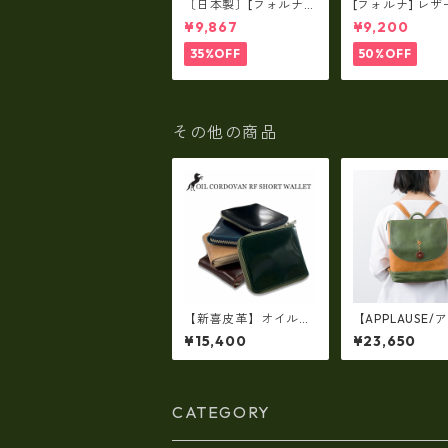
〔日本製〕[フォルナ]
[フォルナ] レザ
レザー×パラフィン筒
ラフィン筒型2wa
¥9,867
¥9,200
型2way シュリンクレ
ュリンクレザー×
ザー×79Aパラフィ
パラフィン トー
35%OFF
50%OFF
ン fo-259630
o-259632
その他の商品
【新喜皮革】オイルコ
【APPLAUSE/
ードバンラウンドファ
ーズ】レザー 
¥15,400
¥23,650
スナーショートウォレ
ラップ リュッ
ット 日本製 tc-048
製）ap-5012
4
CATEGORY