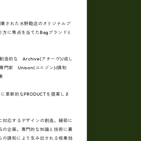
0年に創業された水野鞄店のオリジナルブ
り方に焦点を当てたBagブランドと
/創造的な Archive(アチーヴ)/成し
/専門家 Unison(ユニゾン)/調和
果
に革新的なPRODUCTを提案しま
に対応するデザインの創造。細部に
品の企画。専門的な知識と技術に裏
らの調和により生み出される相乗効