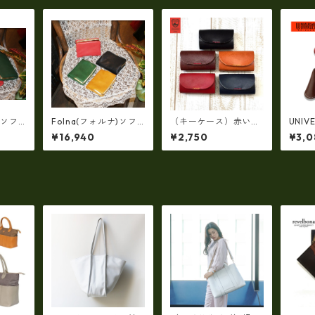
)ソフ
Folna(フォルナ)ソフ
（キーケース）赤いス
UNIV
 NU
トレザー・OLIVE NU
テッチアクセント・栃
栃木
¥16,940
¥2,750
¥3,0
ケット
ME・二つ折りがま口
木レザー製ルビーキー
ーケー
長財布
財布 (日本製）fo-29
ケース シンプルデザ
-UV1
93870
93869
イン〈日本製〉LIW46
01