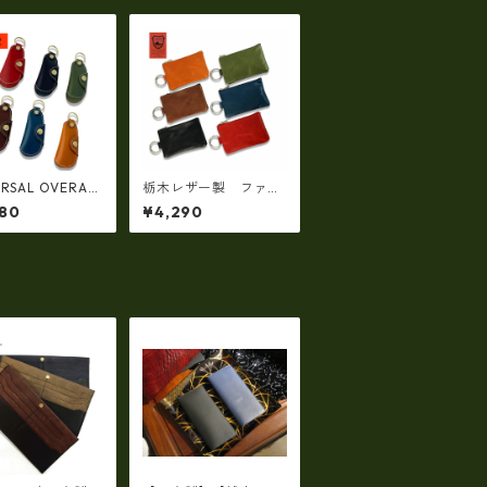
ERSAL OVERALL
栃木レザー製 ファス
レザー製レザーキ
ナーマルチミニポー
80
¥4,290
ス 日本製 ty
チ 日本製 ty-NS20
55AR
0AR