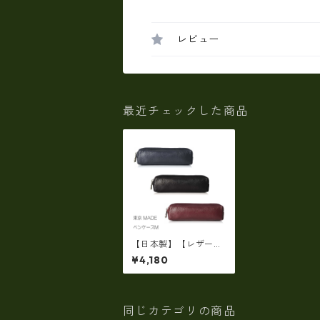
レビュー
最近チェックした商品
【日本製】【レザー】
日本製・レザー・東京
¥4,180
生産によるペンケース
M cc-02710
同じカテゴリの商品