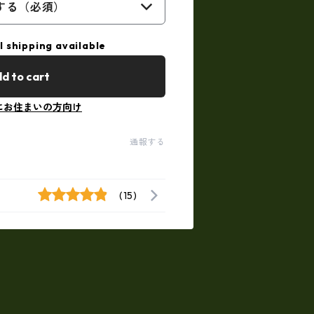
する（必須）
l shipping available
d to cart
にお住まいの方向け
通報する
(15)