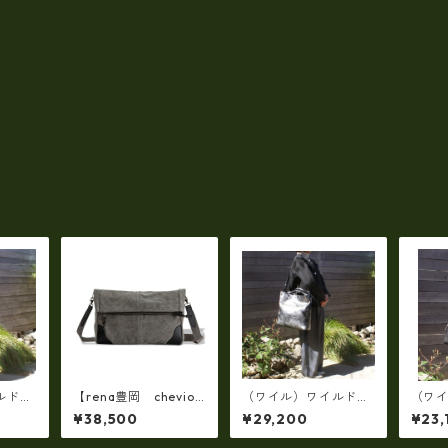
ルドシ
【rena豊岡 chevio
（ワイル）ワイルドシ
（ワ
WAY
t】【豊岡製・火山灰
ュリンクレザー2WAY
ュリン
¥38,500
¥29,200
¥23,
グ ・ス
+松墨手染め】8号帆
ショルダーバッグ XL
ショ
日本
布・口折り斜め掛けシ
（日本製）RM-21045
本製）R