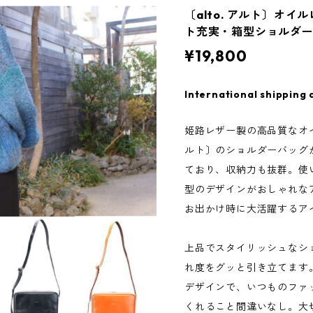
〔alto. アルト〕オ
ト充実・箱型ショルダーバ
¥19,800
International shipping 
姫路レザー製の高品質なオイル
ルト〕のショルダーバッグ
ており、収納力も抜群。使
型のデザインがおしゃれな
お出かけ時に大活躍するア
上品でスタイリッシュなシ
れ度をグッと引き立てます
デザインで、いつものファ
くれること間違いなし。大