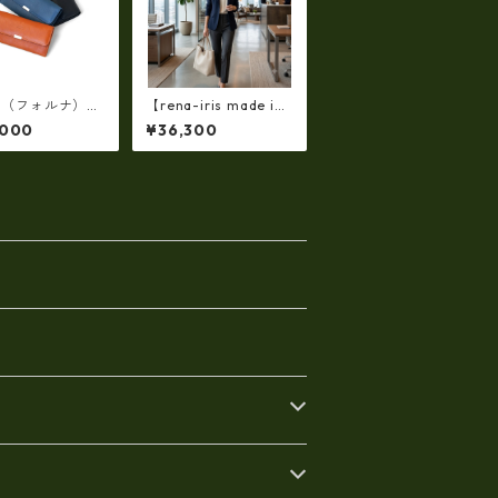
na （フォルナ）栃
【rena-iris made in j
ー フラップ長財
apan】【国産品】ソ
,000
¥36,300
o.2993893
フトシュリンク革ショ
ルダートートバッグ
（イタリアンレザー）
ri-5153 | 日本製, 国産
品, イタリアンレザー
使用, ショルダー対応,
トートバッグ、バケ
ツ、牛革、収納、プレ
ゼント