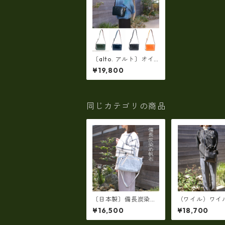
〔alto. アルト〕オイ
ルレザー（姫路レザー
¥19,800
製）ポケット充実・箱
型ショルダーバッグ
AMSB-1151
同じカテゴリの商品
〔日本製〕備長炭染め
（ワイル）ワイ
帆布（倉敷帆布・タケ
ュリンクレザー2
¥16,500
¥18,700
ヤリ社製）ユニセック
ショルダーバッ
ス2WAYショルダート
マートサイズ（