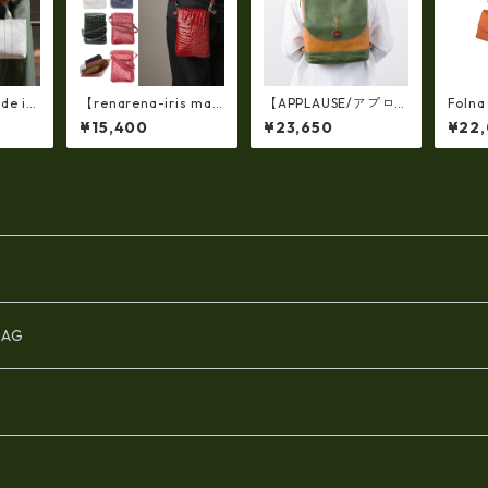
de in
【renarena-iris mad
【APPLAUSE/アプロ
Fol
製】軽
e in japan】【日本
ーズ】レザー コンビフ
木レザ
¥15,400
¥23,650
¥22
ヌメ革
製】(総革・バージョ
ラップ リュック（日本
布 / N
・手提
ン）牛革エナメルクロ
製）ap-5012
A4サ
コ・縦型お財布スマ
ホ 2ＷＡＹポシェッ
ト ir-660-a
AG