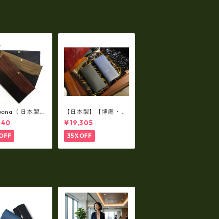
ト・ミニショルダーバ
ッグ rn-301
lbona（ 日本製）
【日本製】【博庵・HI
牛革製・お札入
ROAN】最高級牛革
440
¥19,305
ロングウォレッ
（ボーテッド）札入
-001
れ・長財布 ha-2153
OFF
35%OFF
5