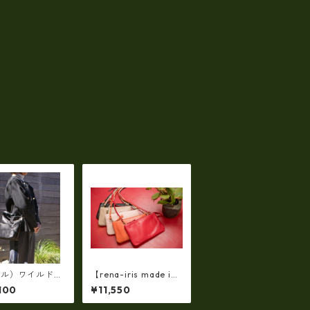
イル）ワイルドシ
【rena-iris made in j
クレザー2WAY
apan】【日本製】（1
100
¥11,550
ルダーバッグ（日
0color）素上げ・オイ
M-210451
ルレザー ポシェッ