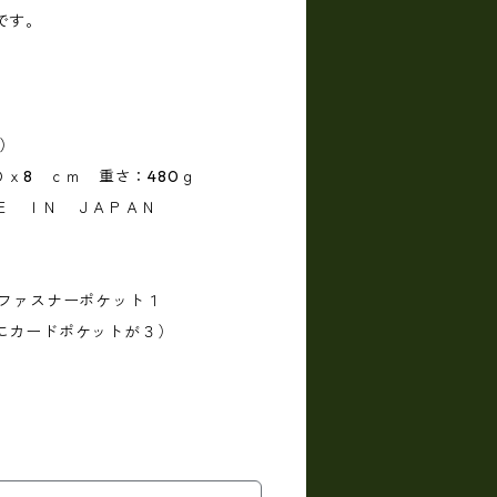
です。
革）
Ｄｘ8 ｃｍ 重さ：480ｇ
Ｅ ＩＮ ＪＡＰＡＮ
.ファスナーポケット１
にカードポケットが３）