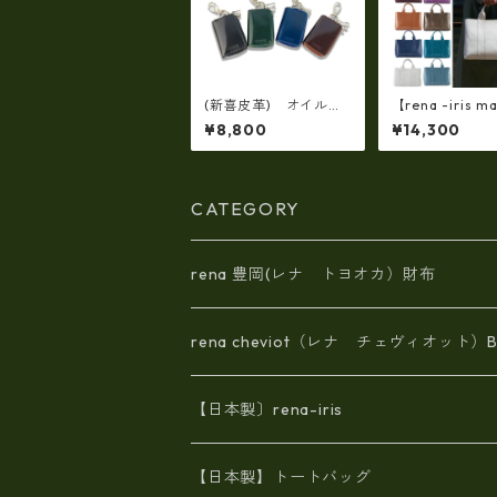
(新喜皮革) オイルコ
【rena -iris ma
ードバン製 スマート
japan】【日本
¥8,800
¥14,300
キーミニケース 日本
量☆牛革製品・
製 tt-0424
製(艶光沢調）
げトートバッグ(
イズ） ri-01a
CATEGORY
rena 豊岡(レナ トヨオカ）財布
rena cheviot（レナ チェヴィオット）B
【日本製〕rena-iris
エナメル（パテント）レザー
【日本製】トートバッグ