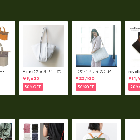
5
ョルダー FB-103
2
ー×パ
Folna(フォルナ) 抗
（ワイドサイズ）軽
reve
y シ
菌ソフトスムースレザ
量・牛革製品・2WAY
国産
¥9,625
¥23,100
¥11,
79A
ー トートバッグ / FOL
ヌメ革トートバッグ
れ 
トL f
NA RD fo-083244
（A3サイズ/日本製）
ト rl
50%OFF
30%OFF
20%
(高収納）ir-02G