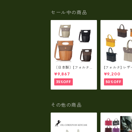
ート LY-120190
製）RM-21045
セール中の商品
〔日本製〕[フォルナ]
[フォルナ] レザ
レザー×パラフィン筒
ラフィン筒型2wa
¥9,867
¥9,200
型2way シュリンクレ
ュリンクレザー×
ザー×79Aパラフィ
パラフィン トー
35%OFF
50%OFF
ン fo-259630
o-259632
その他の商品