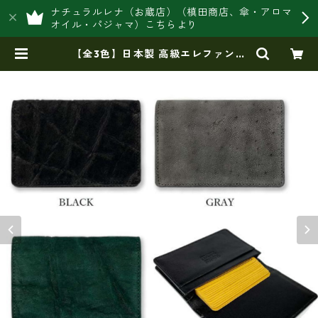
ナチュラルレナ（お蔵店）（槙田商店、傘・アロマ
オイル・パジャマ）こちらより
【全3色】日本製 高級エレファント
レザー × 姫路レザー 名刺入れ カー
ドケース 本革 リアルレザー(5172u
r) | 豊岡製オリジナルバッグ製造販
売【日本製・バッグ財布 専門店】
レナ ジャパンメイド ショップ