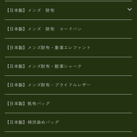
イタリアンレザー
イタリアンレザー
革西陣織り
革友禅染め
ヌメ革
がま口財布
【日本製】メンズ 財布
ヌメ革
山羊革
エゾ鹿革
栃木レザー
革友禅染め
火山灰染め
象革エレファント【日本製】メンズ 財布
【日本製】メンズ 財布 コードバン
メタリック
ピッグスキン
山羊革
山羊革
名刺入れ・キーケース、他
鮫革シャーク【日本製】メンズ 財布
【日本製】メンズ財布・象革エレファント
革友禅染め
ダチョウ革
メタリック
ブライドルレザー【日本製】メンズ 財布
【日本製】メンズ財布・鮫革シャーク
ポーテッド
メタリック
ポニー革
MAISON de HIROAN 【日本製】メンズ 財布
【日本製】メンズ財布・ブライドルレザー
神鍋山火山灰手染め
カンガルー革
栃木レザー 【日本製】メンズ 財布
【日本製】帆布バッグ
鹿革
革小物・財布【日本製】メンズ レディース
【日本製】柿渋染めバッグ