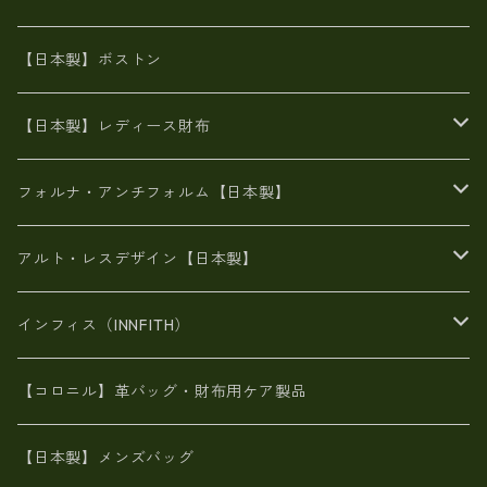
8号帆布
豊岡
エナメル
財布ポシェット
牛革
帆布
【日本製】ボストン
豊岡製
がま口
牛革
日本製
リネン
オイルレザー
【日本製】レディース財布
メタリック
メタリック
スエード
６号蝋引き帆布
二つ折り財布
フォルナ・アンチフォルム【日本製】
豊岡製品
がま口財布
エナメルクロコ
長財布
BAG
アルト・レスデザイン【日本製】
スペインレザー
がま口
スペインレザー
L字ファスナー財布
財布・小物
BAG
インフィス（INNFITH）
革友禅染め
斜め掛け
佐賀牛革
スペインレザー
ポーチ
財布・小物
BAG
【コロニル】革バッグ・財布用ケア製品
山羊革
オーストリッチ
革友禅染め
ヌメ革
財布ショルダー
財布・小物
【日本製】メンズバッグ