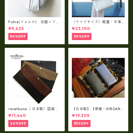
Folna(フォルナ) 抗菌ソフト
（ワイドサイズ）軽量・牛革
スムースレザー トートバッグ
製品・2WAYヌメ革トートバッ
¥9,625
¥23,100
/ FOLNA RD fo-083244
グ（A3サイズ/日本製）(高収
納）ir-02G
50%OFF
30%OFF
revelbona（ 日本製）国産牛
【日本製】【博庵・HIROAN】
革製・お札入れ ロングウォ
最高級牛革（ボーテッド）札
¥11,440
¥19,305
レット rl-001
入れ・長財布 ha-21535
20%OFF
35%OFF