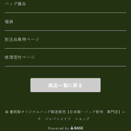
【日本製】メンズ 財布 アザラシ革(シールスキン)
バッグ備品
福袋
別注品専用ページ
修理受付ページ
商品一覧に戻る
© 豊岡製オリジナルバッグ製造販売【日本製・バッグ財布 専門店】レ
ナ ジャパンメイド ショップ
Powered by