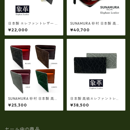
日本製 エレファントレザー ×
SUNAMURA 砂村 日本製 高級
姫路レザー スリム マネークリ
エレファントレザー ラウンド
¥22,000
¥40,700
ップ 札ばさみ 本革 リアルレザ
ファスナー長財布 本革 象革(ly
ー(5176)
1102)
SUNAMURA 砂村 日本製 高級
日本製 高級エレファントレザ
エレファントレザー 二つ折り
ー × 姫路レザー ロングウォレ
¥25,300
¥38,500
財布（小銭入れ付き） ly-1103
ット長財布 本革 リアルレザー
(5170ur)
セール中の商品