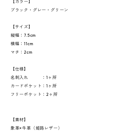
【カラー】
ブラック・グレー・グリーン
【サイズ】
縦幅：7.5cm
横幅：11cm
マチ：2cm
【仕様】
名刺入れ ：1ヶ所
カードポケット：1ヶ所
フリーポケット：2ヶ所
【素材】
象革×牛革（姫路レザー）