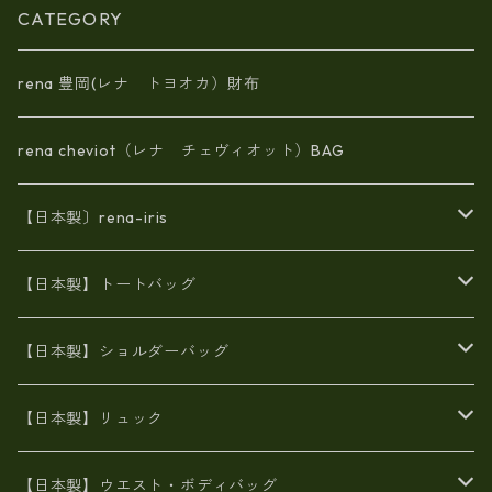
CATEGORY
rena 豊岡(レナ トヨオカ）財布
rena cheviot（レナ チェヴィオット）BAG
【日本製〕rena-iris
エナメル（パテント）レザー
【日本製】トートバッグ
牛革製品トート・ショルダー
火山灰染めバッグ
【日本製】ショルダーバッグ
8号帆布
牛革製品リュック
ヌメ革バッグ
漂流ロープバッグ
【日本製】リュック
豊岡製
Ａ3サイズ
6号蝋引き帆布
オイルレザー
火山灰染めバッグ
帆布
【日本製】ウエスト・ボディバッグ