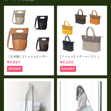
〔日本製〕[フォルナ] レザー×
[フォルナ] レザー×パラフィン
パラフィン筒型2way シュリン
筒型2way シュリンクレザー×
¥9,867
¥9,200
クレザー×79Aパラフィン fo
79Aパラフィン トートL fo-2
-259630
59632
35%OFF
50%OFF