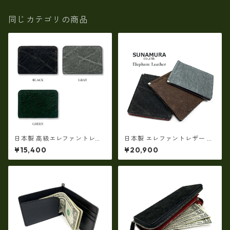
同じカテゴリの商品
日本製 高級エレファントレザ
日本製 エレファントレザー ×
ー × 姫路レザー ラウンドファ
姫路レザー スリム マネークリ
¥15,400
¥20,900
スナーコインケース 小銭入れ
ップ 札ばさみ 本革 リアルレザ
本革(5177)
ー(5176)