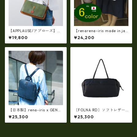
【APPLAUSE/アプローズ】レ
【renarena-iris made in jap
ザー コンビ リーフショルダ
an】【日本製】（6・color)牛
¥19,800
¥24,200
ー（日本製）ap-5010
革製品・エナメルクロコ・パ
ーティバッグ ir-663
【日本製】rena-iris x GENO
〔FOLNA RD〕ソフトレザー
VA（IMAIBAG）コラボ製品ラ
横型ワイドボストンバッグ・f
¥25,300
¥25,300
ンドセルデザイン・シュリン
o-083306
クヌメ牛革・リュック（A4/si
ze）ir-2502