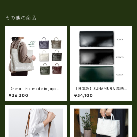
その他の商品
【rena -iris made in japa
【日本製】SUNAMURA 高級レ
n】【日本製】牛革エナメルク
ザー コードバン 長財布（札入
¥36,300
¥34,100
ロコ・ 軽量ラージサイズ・ト
れ二つ折り） ly-1000
ートバッグ ir-667