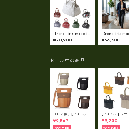
【rena -iris made in
【rena-iris mad
japan】【日本製】(限
apan】【国産
¥20,900
¥36,300
定品)牛革製品・エナ
フトシュリンク
メルクロコ☆ガマ口バ
ルダートートバ
ッグ(軽量430ｇ）ir-6
（イタリアンレ
62-all
ri-5153 | 日本
品, イタリアン
セール中の商品
使用, ショルダー
トートバッグ、
ツ、牛革、収納
ゼント
〔日本製〕[フォルナ]
[フォルナ] レザ
レザー×パラフィン筒
ラフィン筒型2wa
¥9,867
¥9,200
型2way シュリンクレ
ュリンクレザー×
ザー×79Aパラフィ
パラフィン トー
35%OFF
50%OFF