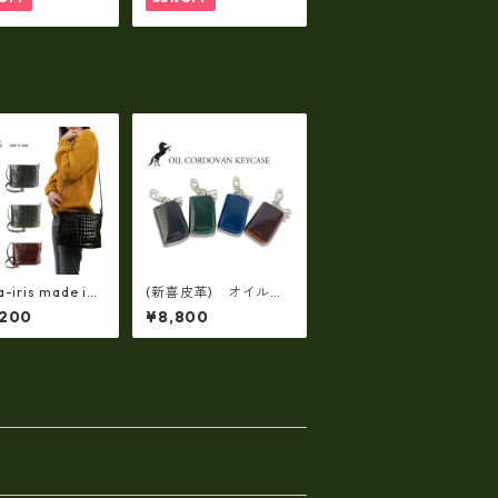
5
-iris made in j
(新喜皮革) オイルコ
n】牛革製品・エ
ードバン製 スマート
,200
¥8,800
ルクロコ・ショル
キーミニケース 日本
ッグ(日本製）ir
製 tt-0424
2