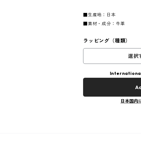
■生産地：日本
■素材・成分：牛革
ラッピング（種類）
選択
Internationa
Ad
日本国内