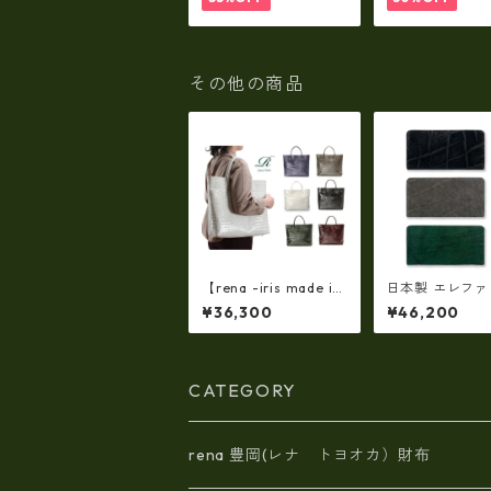
ン fo-259630
o-259632
その他の商品
【rena -iris made in
日本製 エレフ
japan】【日本製】牛
ザー × 姫路レザ
¥36,300
¥46,200
革エナメルクロコ・ 軽
ウンドファスナ
量ラージサイズ・トー
グウォレット長
トバッグ ir-667
革(5175)
CATEGORY
rena 豊岡(レナ トヨオカ）財布