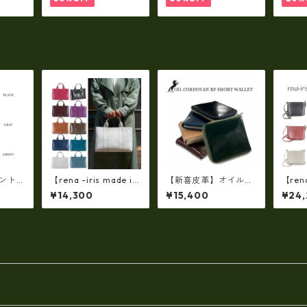
(高収納）ir-02G
ァントレ
【rena -iris made in
【新喜皮革】オイルコ
【rena
ー ラ
japan】【日本製】軽
ードバンラウンドファ
apa
¥14,300
¥15,400
¥24
ーロン
量☆牛革製品・ヌメ革
スナーショートウォレ
ナメ
財布 本
製(艶光沢調）・手提
ット 日本製 tc-048
ダーバ
げトートバッグ(A4サ
4
-404
イズ） ri-01a