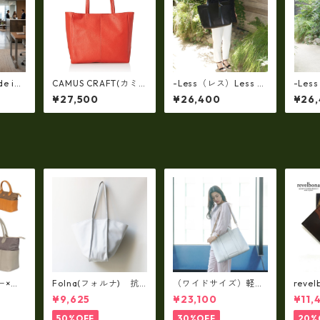
e in j
CAMUS CRAFT(カミ
-Less（レス）Less D
-Les
品】ソ
ュクラフト) ビジネス
ESIGN(レスデザイン)S
ESIG
¥27,500
¥26,400
¥26
革ショ
バッグ トートバッグ
carred Texture（牛
carre
ッグ
日本製 撥水 軽量 ユニ
革）斜め掛け＆多機能
革）
ザー）
セックス cc-2703
トート（L/SIZE） LMS
トート（
製, 国産
B-0514
B-051
レザー
対応,
バケ
、プレ
ー×パ
Folna(フォルナ) 抗
（ワイドサイズ）軽
reve
y シ
菌ソフトスムースレザ
量・牛革製品・2WAY
国産
¥9,625
¥23,100
¥11,
79A
ー トートバッグ / FOL
ヌメ革トートバッグ
れ 
トL f
NA RD fo-083244
（A3サイズ/日本製）
ト rl
50%OFF
30%OFF
20%