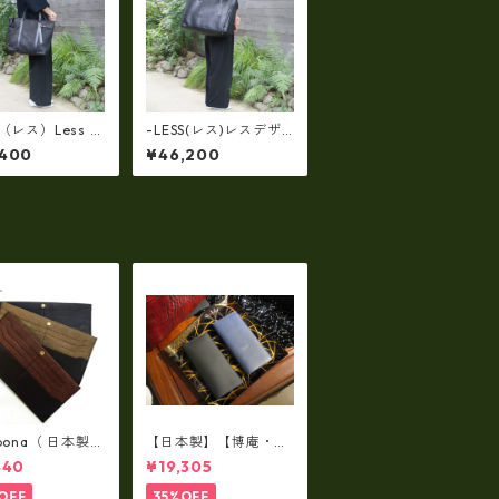
s（レス）Less D
-LESS(レス)レスデザ
N(レスデザイン)S
イン（牛革）トート＆
,400
¥46,200
d Texture（牛
クラッチで使える(両
斜め掛け＆多機能
面・同一仕様！）大口
L/SIZE） LMS
開口ボストン LMSB-0
4
506
lbona（ 日本製）
【日本製】【博庵・HI
牛革製・お札入
ROAN】最高級牛革
440
¥19,305
ロングウォレッ
（ボーテッド）札入
-001
れ・長財布 ha-2153
OFF
35%OFF