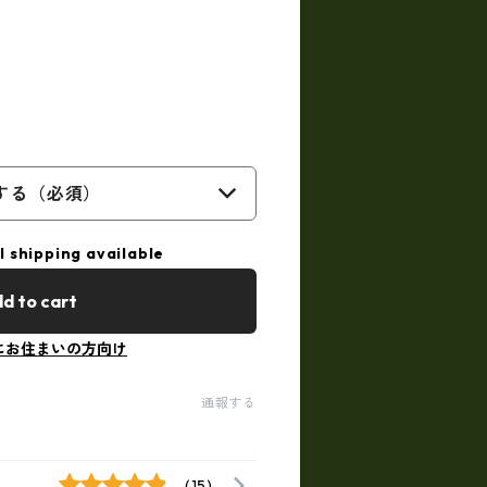
する（必須）
l shipping available
d to cart
にお住まいの方向け
通報する
(15)