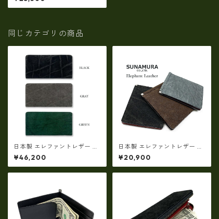
財布（小銭入れ付き） ly-1103
同じカテゴリの商品
日本製 エレファントレザー ×
日本製 エレファントレザー ×
姫路レザー ラウンドファスナ
姫路レザー スリム マネークリ
¥46,200
¥20,900
ーロングウォレット長財布 本
ップ 札ばさみ 本革 リアルレザ
革(5175)
ー(5176)