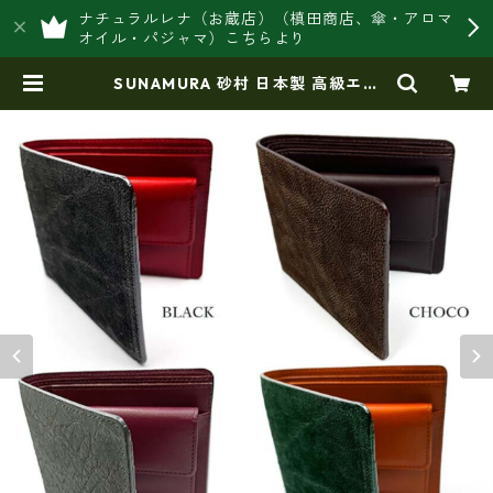
ナチュラルレナ（お蔵店）（槙田商店、傘・アロマ
オイル・パジャマ）こちらより
SUNAMURA 砂村 日本製 高級エレ
ファントレザー 二つ折り財布（小銭
入れ付き） ly-1103 | 豊岡製オリジ
ナルバッグ製造販売【日本製・バッ
グ財布 専門店】レナ ジャパンメ
イド ショップ