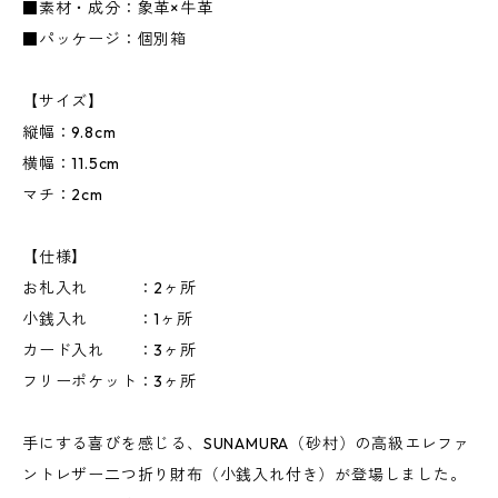
■素材・成分：象革×牛革
■パッケージ：個別箱
【サイズ】
縦幅：9.8cm
横幅：11.5cm
マチ：2cm
【仕様】
お札入れ ：2ヶ所
小銭入れ ：1ヶ所
カード入れ ：3ヶ所
フリーポケット：3ヶ所
手にする喜びを感じる、SUNAMURA（砂村）の高級エレファ
ントレザー二つ折り財布（小銭入れ付き）が登場しました。