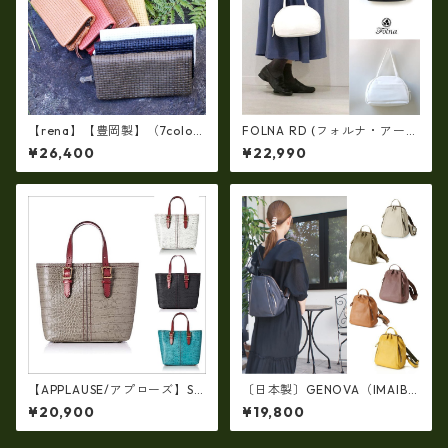
【rena】【豊岡製】（7colo
FOLNA RD (フォルナ・アール
r）佐賀牛革（素上げメッシュ
ディー)ソフトレザー ボストン
¥26,400
¥22,990
タイプ）オイルレザーラウン
バッグ (M-SIZE) FOLNA RDLI
ドファスナー 長財布【FB-00
NE fo-083258
72】5/color
【APPLAUSE/アプローズ】SA
〔日本製〕GENOVA（IMAIBA
FARI series 型押し クロコ レ
G）牛革製・シュリンクヌメ
¥20,900
¥19,800
ザー トート ap-3739
Ｗジッパー・コンパクトリュ
ック ir-2858