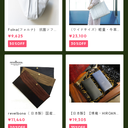
Folna(フォルナ) 抗菌ソフト
（ワイドサイズ）軽量・牛革
スムースレザー トートバッグ
製品・2WAYヌメ革トートバッ
¥9,625
¥23,100
/ FOLNA RD fo-083244
グ（A3サイズ/日本製）(高収
納）ir-02G
50%OFF
30%OFF
revelbona（ 日本製）国産牛
【日本製】【博庵・HIROAN】
革製・お札入れ ロングウォ
最高級牛革（ボーテッド）札
¥11,440
¥19,305
レット rl-001
入れ・長財布 ha-21535
20%OFF
35%OFF