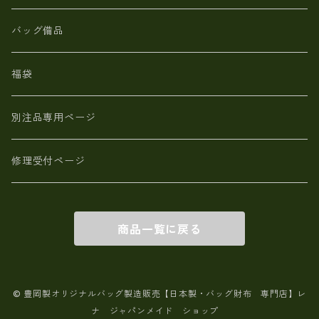
【日本製】メンズ 財布 アザラシ革(シールスキン)
バッグ備品
福袋
別注品専用ページ
修理受付ページ
商品一覧に戻る
© 豊岡製オリジナルバッグ製造販売【日本製・バッグ財布 専門店】レ
ナ ジャパンメイド ショップ