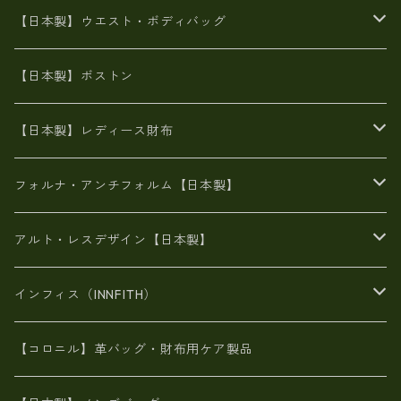
豊岡製
Ａ3サイズ
6号蝋引き帆布
オイルレザー
火山灰染めバッグ
帆布
【日本製】ウエスト・ボディバッグ
8号帆布
豊岡
エナメル
財布ポシェット
牛革
帆布
【日本製】ボストン
豊岡製
がま口
牛革
日本製
リネン
オイルレザー
【日本製】レディース財布
メタリック
メタリック
スエード
６号蝋引き帆布
二つ折り財布
フォルナ・アンチフォルム【日本製】
豊岡製品
がま口財布
エナメルクロコ
長財布
BAG
アルト・レスデザイン【日本製】
スペインレザー
がま口
スペインレザー
L字ファスナー財布
財布・小物
BAG
インフィス（INNFITH）
革友禅染め
斜め掛け
佐賀牛革
スペインレザー
ポーチ
財布・小物
BAG
【コロニル】革バッグ・財布用ケア製品
山羊革
オーストリッチ
革友禅染め
ヌメ革