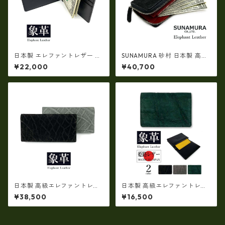
日本製 エレファントレザー ×
SUNAMURA 砂村 日本製 高級
姫路レザー スリム マネークリ
エレファントレザー ラウンド
¥22,000
¥40,700
ップ 札ばさみ 本革 リアルレザ
ファスナー長財布 本革 象革(ly
ー(5176)
1102)
日本製 高級エレファントレザ
日本製 高級エレファントレザ
ー × 姫路レザー ロングウォレ
ー × 姫路レザー 名刺入れ カー
¥38,500
¥16,500
ット長財布 本革 リアルレザー
ドケース 本革 リアルレザー(51
(5170ur)
72ur)