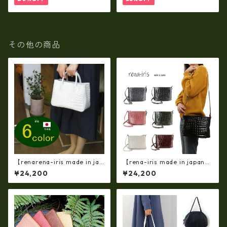
その他の商品
【renarena-iris made in jap
【rena-iris made in japan】
an】【日本製】（6・color)牛
牛革製品・エナメルクロコ・
¥24,200
¥24,200
革製品・エナメルクロコ・パ
ショルダーバッグ(日本製）ir-
ーティバッグ ir-663
4042