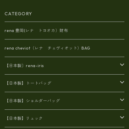
CATEGORY
rena 豊岡(レナ トヨオカ）財布
rena cheviot（レナ チェヴィオット）BAG
【日本製〕rena-iris
エナメル（パテント）レザー
【日本製】トートバッグ
牛革製品トート・ショルダー
火山灰染めバッグ
【日本製】ショルダーバッグ
8号帆布
牛革製品リュック
ヌメ革バッグ
漂流ロープバッグ
【日本製】リュック