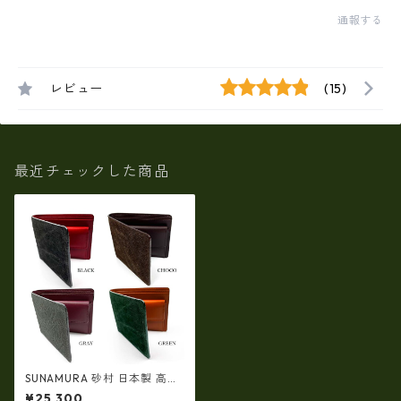
通報する
レビュー
(15)
最近チェックした商品
SUNAMURA 砂村 日本製 高級
エレファントレザー 二つ折り
¥25,300