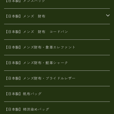
財布ショルダー
財布・小物
【日本製】メンズバッグ
イタリアンレザー
イタリアンレザー
革西陣織り
革友禅染め
ヌメ革
がま口財布
【日本製】メンズ 財布
ヌメ革
山羊革
エゾ鹿革
栃木レザー
革友禅染め
火山灰染め
象革エレファント【日本製】メンズ 財布
【日本製】メンズ 財布 コードバン
メタリック
ピッグスキン
山羊革
山羊革
名刺入れ・キーケース、他
鮫革シャーク【日本製】メンズ 財布
【日本製】メンズ財布・象革エレファント
革友禅染め
ダチョウ革
メタリック
ブライドルレザー【日本製】メンズ 財布
【日本製】メンズ財布・鮫革シャーク
ポーテッド
メタリック
ポニー革
MAISON de HIROAN 【日本製】メンズ 財布
【日本製】メンズ財布・ブライドルレザー
神鍋山火山灰手染め
カンガルー革
栃木レザー 【日本製】メンズ 財布
【日本製】帆布バッグ
鹿革
革小物・財布【日本製】メンズ レディース
【日本製】柿渋染めバッグ