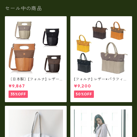
セール中の商品
〔日本製〕[フォルナ] レザー×
[フォルナ] レザー×パラフィン
パラフィン筒型2way シュリン
筒型2way シュリンクレザー×
¥9,867
¥9,200
クレザー×79Aパラフィン fo
79Aパラフィン トートL fo-2
-259630
59632
35%OFF
50%OFF