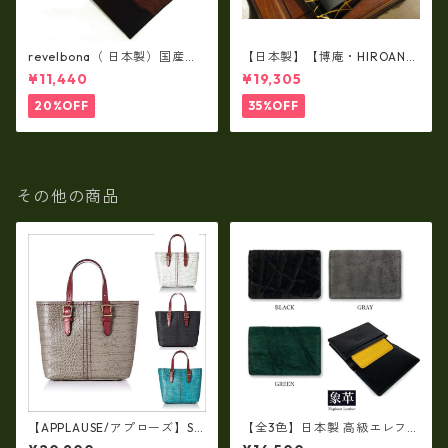
revelbona（ 日本製）国産牛
【日本製】【博庵・HIROAN】
革製・お札入れ ロングウォ
最高級牛革（ボーテッド）札
¥11,440
¥19,305
レット rl-001
入れ・長財布 ha-21535
20%OFF
35%OFF
その他の商品
【APPLAUSE/アプローズ】SA
【全3色】日本製 高級エレファ
FARI series 型押し クロコ レ
ントレザー × 姫路レザー 名刺