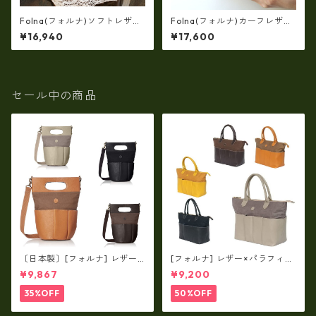
Folna(フォルナ)ソフトレザ
Folna(フォルナ)カーフレザー
ー・OLIVE NUME・二つ折り
ラウンドファスナー長財布 f
¥16,940
¥17,600
がま口財布 (日本製）fo-299
o-2993832
3869
セール中の商品
〔日本製〕[フォルナ] レザー×
[フォルナ] レザー×パラフィン
パラフィン筒型2way シュリン
筒型2way シュリンクレザー×
¥9,867
¥9,200
クレザー×79Aパラフィン fo
79Aパラフィン トートL fo-2
-259630
59632
35%OFF
50%OFF