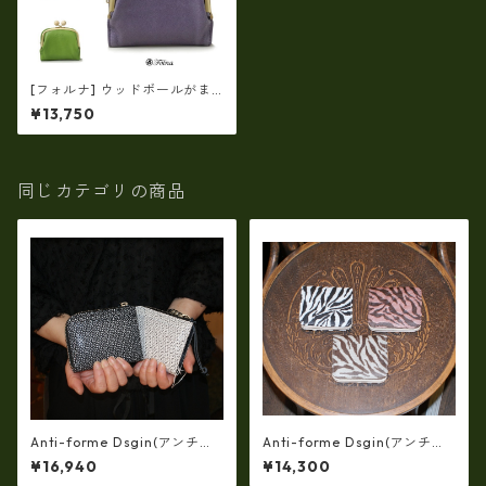
[フォルナ] ウッドボールがま
口 二つ折り財布 fo-2993759
¥13,750
同じカテゴリの商品
Anti-forme Dsgin(アンチフ
Anti-forme Dsgin(アンチフ
ォルムデザイン)羊革フィル
ォルムデザイン)京友禅zebra
¥16,940
¥14,300
ム・三―リング加工二つ折り
二つ折り財布 af-29900051