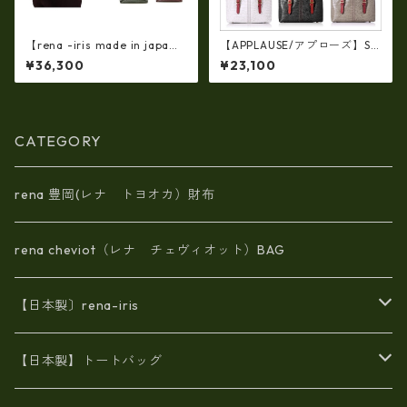
【rena -iris made in japa
【APPLAUSE/アプローズ】SA
n】【日本製】牛革エナメルク
FARI series 型押し クロコ レ
¥36,300
¥23,100
ロコ・ 軽量ラージサイズ・ト
ザー ワイド トート
ートバッグ ir-667
CATEGORY
rena 豊岡(レナ トヨオカ）財布
rena cheviot（レナ チェヴィオット）BAG
【日本製〕rena-iris
エナメル（パテント）レザー
【日本製】トートバッグ