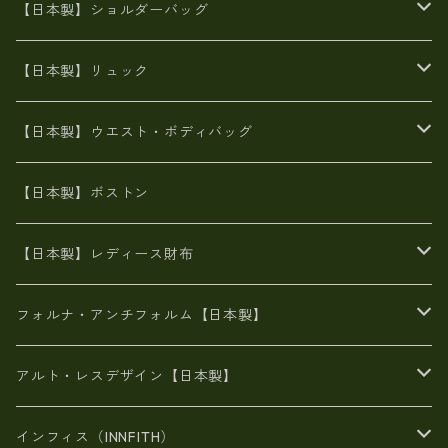
牛革製品トート・ショルダー
火山灰染めバッグ
【日本製】ショルダーバッグ
8号帆布
牛革製品リュック
ヌメ革バッグ
漂流ロープバッグ
【日本製】リュック
豊岡製
Ａ3サイズ
6号蝋引き帆布
オイルレザー
火山灰染めバッグ
帆布
【日本製】ウエスト・ボディバッグ
8号帆布
豊岡
エナメル
財布ポシェット
牛革
帆布
【日本製】ボストン
豊岡製
がま口
牛革
日本製
リネン
オイルレザー
【日本製】レディース財布
メタリック
メタリック
スエード
６号蝋引き帆布
二つ折り財布
フォルナ・アンチフォルム【日本製】
豊岡製品
がま口財布
エナメルクロコ
長財布
BAG
アルト・レスデザイン【日本製】
スペインレザー
がま口
スペインレザー
L字ファスナー財布
財布・小物
BAG
インフィス（INNFITH）