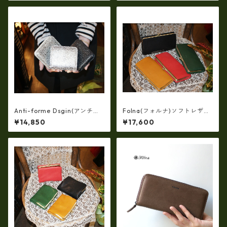
財布 af-29900055
Anti-forme Dsgin(アンチフ
Folna(フォルナ)ソフトレザ
ォルムデザイン)ソフトメタリ
ー・OLIVE NUME・ワイドポ
¥14,850
¥17,600
ックレザー二つ折り財布 af-2
ケット仕様・がま口長財布
9900057
(日本製）fo-2993870