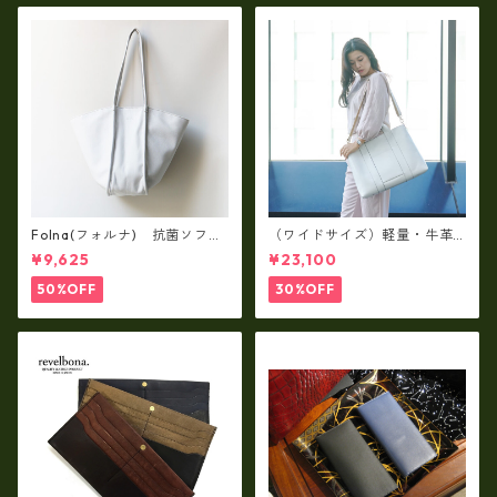
Folna(フォルナ) 抗菌ソフト
（ワイドサイズ）軽量・牛革
スムースレザー トートバッグ
製品・2WAYヌメ革トートバッ
¥9,625
¥23,100
/ FOLNA RD fo-083244
グ（A3サイズ/日本製）(高収
納）ir-02G
50%OFF
30%OFF