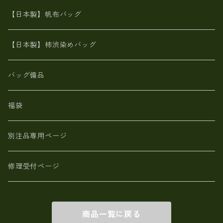
カンガルー革
栃木レザー 【日本製】メンズ 財布
【日本製】帆布バッグ
鹿革
革小物・財布【日本製】メンズ レディース
【日本製】柿渋染めバッグ
【日本製】メンズ 財布 アザラシ革(シールスキン)
バッグ備品
福袋
別注品専用ページ
修理受付ページ
商品一覧に戻る