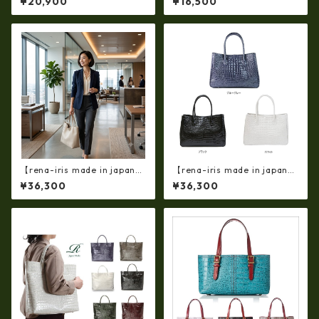
¥20,900
¥16,500
ザー トート ap-3739
入れ カードケース 本革 リアル
レザー(5172ur)
【rena-iris made in japan】
【rena-iris made in japan】
【国産品】ソフトシュリンク
【日本製】牛革エナメルクロ
¥36,300
¥36,300
革ショルダートートバッグ
コ 軽量ラージサイズ・トート
（イタリアンレザー）ri-5153
バッグ ir-674
| 日本製, 国産品, イタリアンレ
ザー使用, ショルダー対応, ト
ートバッグ、バケツ、牛革、
収納、プレゼント