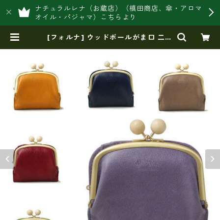
ナチュラルレナ（お蔵店）（槙田商店、傘・アロマ
オイル・パジャマ）こちらより
[フォルナ] ウッドボールがま口 二つ
折り財布 fo-2993759 | 豊岡製オ
リジナルバッグ製造販売【日本製・
バッグ財布 専門店】レナ ジャパ
ンメイド ショップ