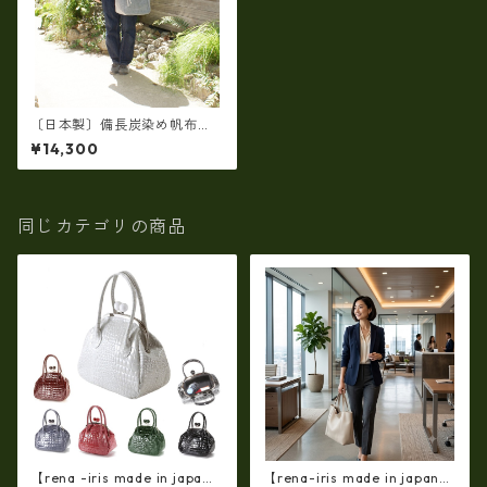
〔日本製〕備長炭染め帆布
（倉敷帆布・タケヤリ社製）
¥14,300
（REAL MIND カーボン）
ユニセックス、横型手提げト
ート LY-120192
同じカテゴリの商品
【rena -iris made in japa
【rena-iris made in japan】