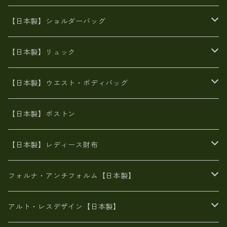
牛革製品トート・ショルダー
火山灰染めバッグ
【日本製】ショルダーバッグ
8号帆布
牛革製品リュック
ヌメ革バッグ
漂流ロープバッグ
【日本製】リュック
豊岡製
Ａ3サイズ
6号蝋引き帆布
オイルレザー
火山灰染めバッグ
帆布
【日本製】ウエスト・ボディバッグ
8号帆布
豊岡
エナメル
財布ポシェット
牛革
帆布
【日本製】ボストン
豊岡製
がま口
牛革
日本製
リネン
オイルレザー
【日本製】レディース財布
メタリック
メタリック
スエード
６号蝋引き帆布
二つ折り財布
フォルナ・アンチフォルム【日本製】
豊岡製品
がま口財布
エナメルクロコ
長財布
BAG
アルト・レスデザイン【日本製】