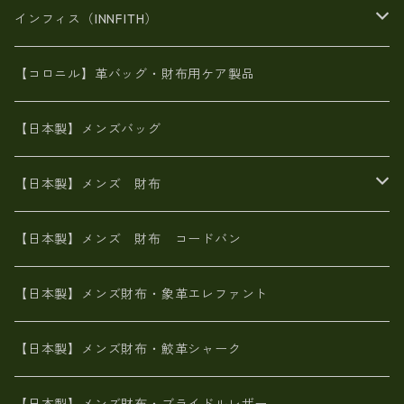
スペインレザー
がま口
スペインレザー
L字ファスナー財布
財布・小物
BAG
インフィス（INNFITH）
革友禅染め
斜め掛け
佐賀牛革
スペインレザー
ポーチ
財布・小物
BAG
【コロニル】革バッグ・財布用ケア製品
山羊革
オーストリッチ
革友禅染め
ヌメ革
財布ショルダー
財布・小物
【日本製】メンズバッグ
イタリアンレザー
イタリアンレザー
革西陣織り
革友禅染め
ヌメ革
がま口財布
【日本製】メンズ 財布
ヌメ革
山羊革
エゾ鹿革
栃木レザー
革友禅染め
火山灰染め
象革エレファント【日本製】メンズ 財布
【日本製】メンズ 財布 コードバン
メタリック
ピッグスキン
山羊革
山羊革
名刺入れ・キーケース、他
鮫革シャーク【日本製】メンズ 財布
【日本製】メンズ財布・象革エレファント
革友禅染め
ダチョウ革
メタリック
ブライドルレザー【日本製】メンズ 財布
【日本製】メンズ財布・鮫革シャーク
ポーテッド
メタリック
ポニー革
MAISON de HIROAN 【日本製】メンズ 財布