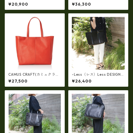
n】【日本製】(限定品)牛革製
【国産品】ソフトシュリンク
¥20,900
¥36,300
品・エナメルクロコ☆ガマ口
革ショルダートートバッグ
バッグ(軽量430ｇ）ir-662-al
（イタリアンレザー）ri-5153
l
| 日本製, 国産品, イタリアンレ
ザー使用, ショルダー対応, ト
ートバッグ、バケツ、牛革、
収納、プレゼント
CAMUS CRAFT(カミュクラフ
-Less（レス）Less DESIGN
ト) ビジネスバッグ トートバ
(レスデザイン)Scarred Textu
¥27,500
¥26,400
ッグ 日本製 撥水 軽量 ユニセ
re（牛革）斜め掛け＆多機能
ックス cc-2703
トート（L/SIZE） LMSB-0514