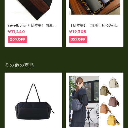
revelbona（ 日本製）国産牛
【日本製】【博庵・HIROAN】
革製・お札入れ ロングウォ
最高級牛革（ボーテッド）札
¥11,440
¥19,305
レット rl-001
入れ・長財布 ha-21535
20%OFF
35%OFF
その他の商品