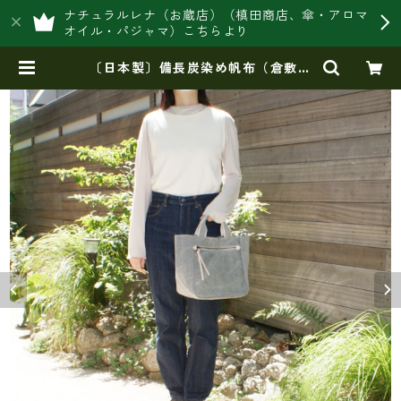
ナチュラルレナ（お蔵店）（槙田商店、傘・アロマ
オイル・パジャマ）こちらより
〔日本製〕備長炭染め帆布（倉敷帆
布・タケヤリ社製）（REAL MIND
カーボン）ユニセックス、横型手
提げトート LY-120192 | 豊岡製オ
リジナルバッグ製造販売【日本製・
バッグ財布 専門店】レナ ジャパ
ンメイド ショップ