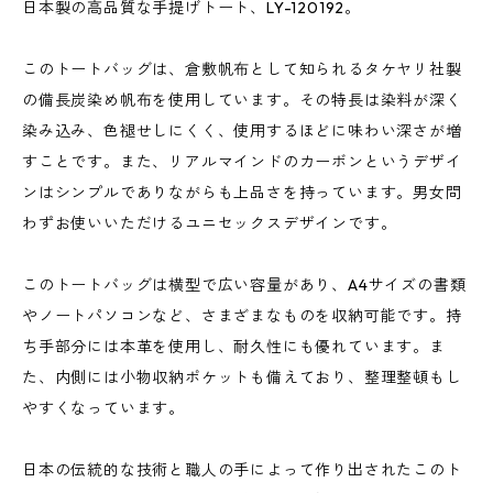
日本製の高品質な手提げトート、LY-120192。
このトートバッグは、倉敷帆布として知られるタケヤリ社製
の備長炭染め帆布を使用しています。その特長は染料が深く
染み込み、色褪せしにくく、使用するほどに味わい深さが増
すことです。また、リアルマインドのカーボンというデザイ
ンはシンプルでありながらも上品さを持っています。男女問
わずお使いいただけるユニセックスデザインです。
このトートバッグは横型で広い容量があり、A4サイズの書類
やノートパソコンなど、さまざまなものを収納可能です。持
ち手部分には本革を使用し、耐久性にも優れています。ま
た、内側には小物収納ポケットも備えており、整理整頓もし
やすくなっています。
日本の伝統的な技術と職人の手によって作り出されたこのト