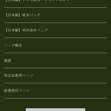
【日本製】メンズ財布・ブライドルレザー
神鍋山火山灰手染め
カンガルー革
栃木レザー 【日本製】メンズ 財布
【日本製】帆布バッグ
鹿革
革小物・財布【日本製】メンズ レディース
【日本製】柿渋染めバッグ
【日本製】メンズ 財布 アザラシ革(シールスキン)
バッグ備品
福袋
別注品専用ページ
修理受付ページ