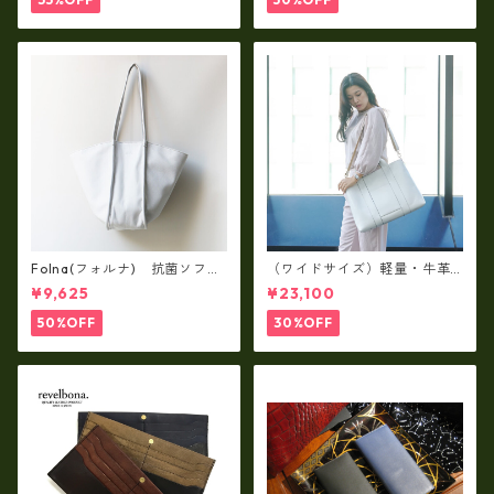
Folna(フォルナ) 抗菌ソフト
（ワイドサイズ）軽量・牛革
スムースレザー トートバッグ
製品・2WAYヌメ革トートバッ
¥9,625
¥23,100
/ FOLNA RD fo-083244
グ（A3サイズ/日本製）(高収
納）ir-02G
50%OFF
30%OFF