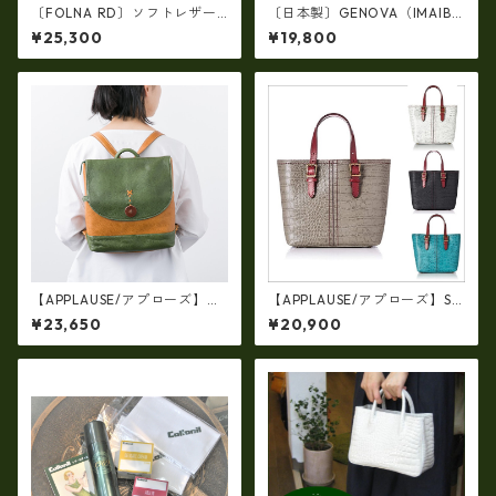
〔FOLNA RD〕ソフトレザー
〔日本製〕GENOVA（IMAIBA
横型ワイドボストンバッグ・f
G）牛革製・シュリンクヌメ
¥25,300
¥19,800
o-083306
Ｗジッパー・コンパクトリュ
ック ir-2858
【APPLAUSE/アプローズ】レ
【APPLAUSE/アプローズ】SA
ザー コンビフラップ リュック
FARI series 型押し クロコ レ
¥23,650
¥20,900
（日本製）ap-5012
ザー トート ap-3739