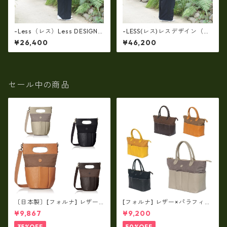
-Less（レス）Less DESIGN
-LESS(レス)レスデザイン（牛
(レスデザイン)Scarred Textu
革）トート＆クラッチで使え
¥26,400
¥46,200
re（牛革）斜め掛け＆多機能
る(両面・同一仕様！）大口開
トート（L/SIZE） LMSB-0514
口ボストン LMSB-0506
セール中の商品
〔日本製〕[フォルナ] レザー×
[フォルナ] レザー×パラフィン
パラフィン筒型2way シュリン
筒型2way シュリンクレザー×
¥9,867
¥9,200
クレザー×79Aパラフィン fo
79Aパラフィン トートL fo-2
-259630
59632
35%OFF
50%OFF