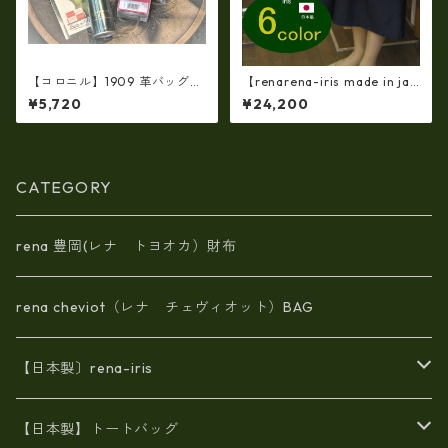
【コロニル】1909 革バッグ・
【renarena-iris made in jap
財布専用 お手入れケアセッ
an】【日本製】（6・color)牛
¥5,720
¥24,200
ト-04 バッグ・財布用レザ
革製品・エナメルクロコ・パ
ーケア
ーティバッグ ir-663
CATEGORY
rena 豊岡(レナ トヨオカ）財布
rena cheviot（レナ チェヴィオット）BAG
【日本製〕rena-iris
エナメル（パテント）レザー
【日本製】トートバッグ