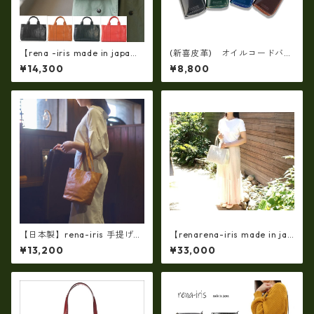
【rena -iris made in japa
(新喜皮革) オイルコードバン
n】【日本製】軽量☆牛革製
製 スマートキーミニケー
¥14,300
¥8,800
品・ヌメ革製・手提げトート
ス 日本製 tt-0424
バッグ(A4サイズ） ir-01
【日本製】rena-iris 手提げト
【renarena-iris made in jap
ート柔らかい素上げ姫路レザ
an】【日本製】牛革製品・エ
¥13,200
¥33,000
ー・ソフトオイルレザー ハ
ナメルクロコ型押しレザー・
ンドトート rn-29
マザートートバッグ ir-66
4