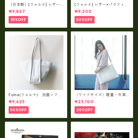
〔日本製〕[フォルナ] レザー×
[フォルナ] レザー×パラフィン
パラフィン筒型2way シュリン
筒型2way シュリンクレザー×
¥9,867
¥9,200
クレザー×79Aパラフィン fo
79Aパラフィン トートL fo-2
-259630
59632
35%OFF
50%OFF
Folna(フォルナ) 抗菌ソフト
（ワイドサイズ）軽量・牛革
スムースレザー トートバッグ
製品・2WAYヌメ革トートバッ
¥9,625
¥23,100
/ FOLNA RD fo-083244
グ（A3サイズ/日本製）(高収
納）ir-02G
50%OFF
30%OFF