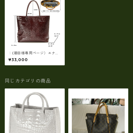
：(潮田様専用ページ）エナメ
ルクロコ（別注）ラージトー
¥33,000
ト （ホワイト）
同じカテゴリの商品