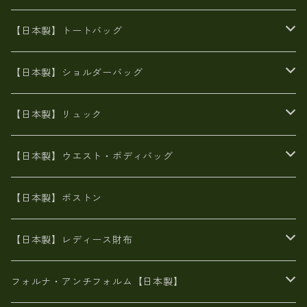
エナメル（パテント）レザー
【日本製】トートバッグ
牛革製品トート・ショルダー
火山灰染めバッグ
【日本製】ショルダーバッグ
8号帆布
牛革製品リュック
ヌメ革バッグ
漂流ロープバッグ
【日本製】リュック
豊岡製
Ａ3サイズ
6号蝋引き帆布
オイルレザー
火山灰染めバッグ
帆布
【日本製】ウエスト・ボディバッグ
8号帆布
豊岡
エナメル
財布ポシェット
牛革
帆布
【日本製】ボストン
豊岡製
がま口
牛革
日本製
リネン
オイルレザー
【日本製】レディース財布
メタリック
メタリック
スエード
６号蝋引き帆布
二つ折り財布
フォルナ・アンチフォルム【日本製】