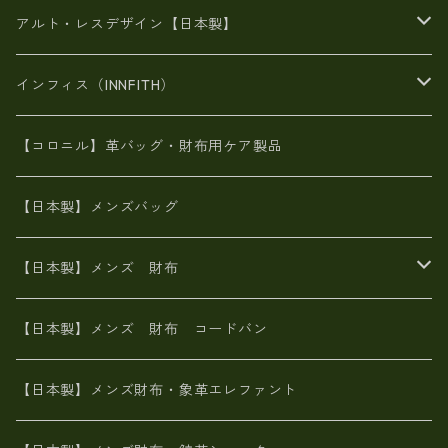
豊岡製品
がま口財布
エナメルクロコ
長財布
BAG
アルト・レスデザイン【日本製】
スペインレザー
がま口
スペインレザー
L字ファスナー財布
財布・小物
BAG
インフィス（INNFITH）
革友禅染め
斜め掛け
佐賀牛革
スペインレザー
ポーチ
財布・小物
BAG
【コロニル】革バッグ・財布用ケア製品
山羊革
オーストリッチ
革友禅染め
ヌメ革
財布ショルダー
財布・小物
【日本製】メンズバッグ
イタリアンレザー
イタリアンレザー
革西陣織り
革友禅染め
ヌメ革
がま口財布
【日本製】メンズ 財布
ヌメ革
山羊革
エゾ鹿革
栃木レザー
革友禅染め
火山灰染め
象革エレファント【日本製】メンズ 財布
【日本製】メンズ 財布 コードバン
メタリック
ピッグスキン
山羊革
山羊革
名刺入れ・キーケース、他
鮫革シャーク【日本製】メンズ 財布
【日本製】メンズ財布・象革エレファント
革友禅染め
ダチョウ革
メタリック