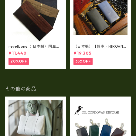
revelbona（ 日本製）国産牛
【日本製】【博庵・HIROAN】
革製・お札入れ ロングウォ
最高級牛革（ボーテッド）札
¥11,440
¥19,305
レット rl-001
入れ・長財布 ha-21535
20%OFF
35%OFF
その他の商品