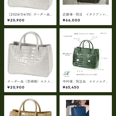
［2026/04/15〕オーダー品
近藤様・別注 イタリアンレ
（芝崎様）エナメルクロコハ
ザー製 トートバッグ（一部
¥20,900
¥66,000
ンドタイプ・ホワイト,ブラッ
仕様変更）
ク
オーダー品（芝崎様）エナメ
中村様：別注品 エナメルク
ルクロコハンドタイプ・ホワ
ロコ手提げ、サイズ変更、仕
¥20,900
¥65,450
イト
様変更、ｎ-02