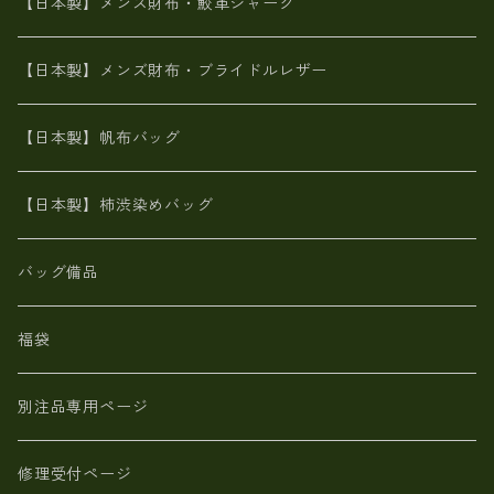
ブライドルレザー【日本製】メンズ 財布
【日本製】メンズ財布・鮫革シャーク
ポーテッド
メタリック
ポニー革
MAISON de HIROAN 【日本製】メンズ 財布
【日本製】メンズ財布・ブライドルレザー
神鍋山火山灰手染め
カンガルー革
栃木レザー 【日本製】メンズ 財布
【日本製】帆布バッグ
鹿革
革小物・財布【日本製】メンズ レディース
【日本製】柿渋染めバッグ
【日本製】メンズ 財布 アザラシ革(シールスキン)
バッグ備品
福袋
別注品専用ページ
修理受付ページ