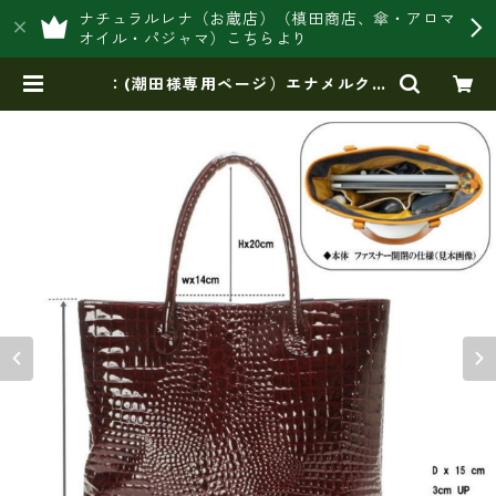
ナチュラルレナ（お蔵店）（槙田商店、傘・アロマ
オイル・パジャマ）こちらより
：(潮田様専用ページ）エナメルクロ
コ（別注）ラージトート （ホワイ
ト） | 豊岡製オリジナルバッグ製造
販売【日本製・バッグ財布 専門
店】レナ ジャパンメイド ショッ
プ