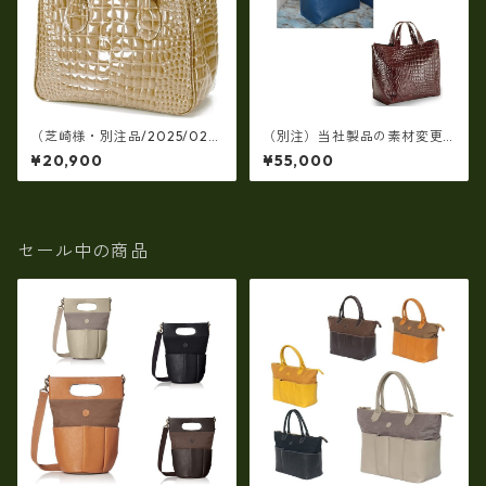
（芝崎様・別注品/2025/02/1
（別注）当社製品の素材変更
4）【日本製】牛革エナメルク
+仕様追加 2025/01/25
¥20,900
¥55,000
ロコ型押し・角型手提げパー
ティバッグ(牛革製品）ir-663
セール中の商品