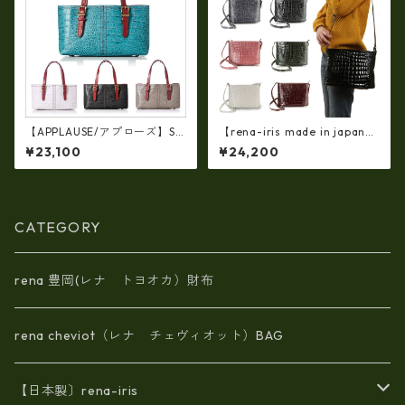
【APPLAUSE/アプローズ】SA
【rena-iris made in japan】
FARI series 型押し クロコ レ
牛革製品・エナメルクロコ・
¥23,100
¥24,200
ザー ワイド トート
ショルダーバッグ(日本製）ir-
4042
CATEGORY
rena 豊岡(レナ トヨオカ）財布
rena cheviot（レナ チェヴィオット）BAG
【日本製〕rena-iris