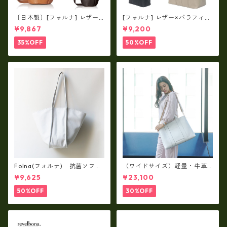
〔日本製〕[フォルナ] レザー×
[フォルナ] レザー×パラフィン
パラフィン筒型2way シュリン
筒型2way シュリンクレザー×
¥9,867
¥9,200
クレザー×79Aパラフィン fo
79Aパラフィン トートL fo-2
-259630
59632
35%OFF
50%OFF
Folna(フォルナ) 抗菌ソフト
（ワイドサイズ）軽量・牛革
スムースレザー トートバッグ
製品・2WAYヌメ革トートバッ
¥9,625
¥23,100
/ FOLNA RD fo-083244
グ（A3サイズ/日本製）(高収
納）ir-02G
50%OFF
30%OFF