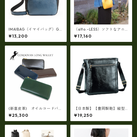
IMAIBAG（イマイバッグ）GE
（alto.-LESS）ソフトなアニ
NOVA斜め掛けメッセンジャー
リンレザー製(牛革)2WAY・巾
¥13,200
¥17,160
ショルダー（日本製）ri-2747
着ミニショルダートート AM
SB-1211
(新喜皮革) オイルコードバ
【日本製】【豊岡製鞄】縦型
ン・Lファスナー長財布ロング
ショルダーバッグ メンズ 上質
¥25,300
¥19,250
ウォレット 日本製 tc-048
な牛革を使った大人の本革メ
8
ンズショルダー bz-16453