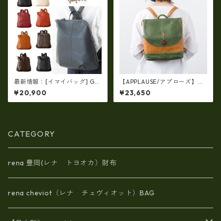
最新情報：[イマイバッグ] GE
【APPLAUSE/アプローズ】レ
NOVA 日本製 牛革リュック レ
ザー コンビフラップ リュック
¥20,900
¥23,650
ザー リュック レディースリュ
（日本製）ap-5012
ック im-2670
CATEGORY
rena 豊岡(レナ トヨオカ）財布
rena cheviot（レナ チェヴィオット）BAG