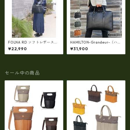
FOLNA RD ソフトレザースク
HAMILTON-Grandeur-（ハミ
エアワンショルダーバッグ f-r
ルトン グランジャー）牛革ビ
¥22,990
¥31,900
d-08334
ジネスバッグ hn-26713
セール中の商品