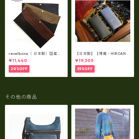
revelbona（ 日本製）国産牛
【日本製】【博庵・HIROAN】
革製・お札入れ ロングウォ
最高級牛革（ボーテッド）札
¥11,440
¥19,305
レット rl-001
入れ・長財布 ha-21535
20%OFF
35%OFF
その他の商品