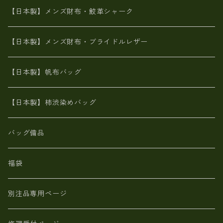
メタリック
ブライドルレザー【日本製】メンズ 財布
【日本製】メンズ財布・鮫革シャーク
ポーテッド
メタリック
ポニー革
MAISON de HIROAN 【日本製】メンズ 財布
【日本製】メンズ財布・ブライドルレザー
神鍋山火山灰手染め
カンガルー革
栃木レザー 【日本製】メンズ 財布
【日本製】帆布バッグ
鹿革
革小物・財布【日本製】メンズ レディース
【日本製】柿渋染めバッグ
【日本製】メンズ 財布 アザラシ革(シールスキン)
バッグ備品
福袋
別注品専用ページ