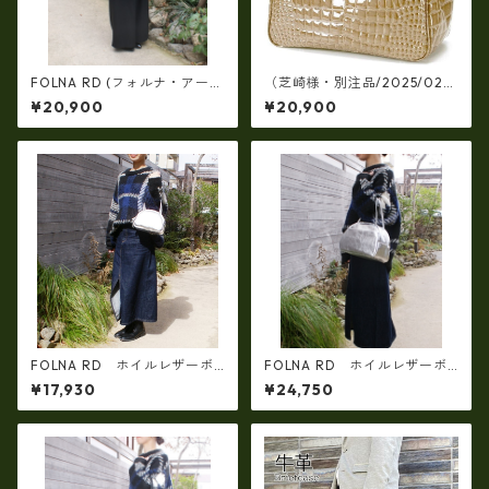
FOLNA RD (フォルナ・アール
（芝崎様・別注品/2025/02/1
ディー)日本製 ホイルレザー
4）【日本製】牛革エナメルク
¥20,900
¥20,900
ブガッティボストンバッグ(シ
ロコ型押し・角型手提げパー
ルバー） FOLNA RD 083
ティバッグ(牛革製品）ir-663
357
FOLNA RD ホイルレザーボ
FOLNA RD ホイルレザーボ
ストンバッグ SS-SIZE SILVE
ストンバッグ M-SIZE SILVE
¥17,930
¥24,750
R fo- 083337
R fo- 083339