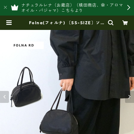
ナチュラルレナ（お蔵店）（槙田商店、傘・アロマ
オイル・パジャマ）こちらより
Folna(フォルナ) 〔SS-SIZE〕ソフ
トレザー ボストンバッグ 日本製/ F
OLNA RD 083302 | 豊岡製オリジ
ナルバッグ製造販売【日本製・バッ
グ財布 専門店】レナ ジャパンメ
イド ショップ