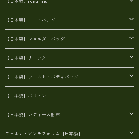
【日本製〕rena-iris
エナメル（パテント）レザー
【日本製】トートバッグ
牛革製品トート・ショルダー
火山灰染めバッグ
【日本製】ショルダーバッグ
8号帆布
牛革製品リュック
ヌメ革バッグ
漂流ロープバッグ
【日本製】リュック
豊岡製
Ａ3サイズ
6号蝋引き帆布
オイルレザー
火山灰染めバッグ
帆布
【日本製】ウエスト・ボディバッグ
8号帆布
豊岡
エナメル
財布ポシェット
牛革
帆布
【日本製】ボストン
豊岡製
がま口
牛革
日本製
リネン
オイルレザー
【日本製】レディース財布
メタリック
メタリック
スエード
６号蝋引き帆布
二つ折り財布
フォルナ・アンチフォルム【日本製】