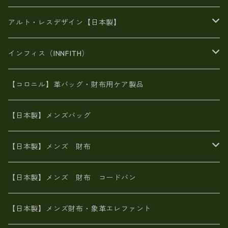
豊岡製品
がま口財布
エナメルクロコ
長財布
BAG
アルト・レスデザイン【日本製】
スペインレザー
がま口
スペインレザー
L字ファスナー財布
財布・小物
BAG
インフィス（INNFITH）
革友禅染め
斜め掛け
佐賀牛革
スペインレザー
ポーチ
財布・小物
BAG
【コロニル】革バッグ・財布用ケア製品
山羊革
オーストリッチ
革友禅染め
ヌメ革
財布ショルダー
財布・小物
【日本製】メンズバッグ
イタリアンレザー
イタリアンレザー
革西陣織り
革友禅染め
ヌメ革
がま口財布
【日本製】メンズ 財布
ヌメ革
山羊革
エゾ鹿革
栃木レザー
革友禅染め
火山灰染め
象革エレファント【日本製】メンズ 財布
【日本製】メンズ 財布 コードバン
メタリック
ピッグスキン
山羊革
山羊革
名刺入れ・キーケース、他
鮫革シャーク【日本製】メンズ 財布
【日本製】メンズ財布・象革エレファント
革友禅染め
ダチョウ革