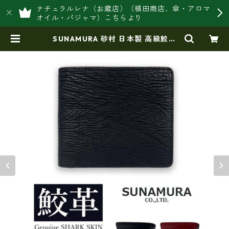
ナチュラルレナ（お蔵店）（槙田商店、傘・アロマ
オイル・パジャマ）こちらより
SUNAMURA 砂村 日本製 高級鮫革
シャークレザー 二つ折り（コイン入
れつき）財布（ly-1301） | 豊岡製
オリジナルバッグ製造販売【日本
製・バッグ財布 専門店】レナ ジ
ャパンメイド ショップ