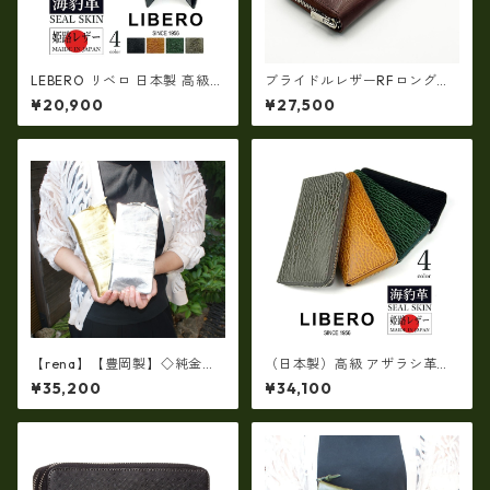
LEBERO リベロ 日本製 高級
ブライドルレザーRFロングウ
アザラシ革(シールスキン)× 姫
ォレット イギリス産ブライ
¥20,900
¥27,500
路レザー 二つ折り財布(ly140
ドルレザー 日本製 tc-003H
1)
G
【rena】【豊岡製】◇純金箔
（日本製）高級 アザラシ革
革製品・限定生産☆スペイン
（シールスキン）× 姫路レザー
¥35,200
¥34,100
牛革（仔牛革）手絞り＆オイ
ラウンドファスナー長財布 ロ
ルレザー長財布 rj－0071【国
ングウォレット ir-1400
産品】