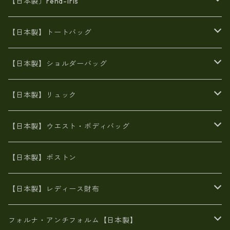
【日本製〕rena-iris
エナメル（パテント）レザー
【日本製】トートバッグ
牛革製品トート・ショルダー
火山灰染めバッグ
【日本製】ショルダーバッグ
8号帆布
牛革製品リュック
ヌメ革バッグ
漂流ロープバッグ
【日本製】リュック
豊岡製
Ａ3サイズ
6号蝋引き帆布
オイルレザー
火山灰染めバッグ
帆布
【日本製】ウエスト・ボディバッグ
8号帆布
豊岡
エナメル
財布ポシェット
牛革
帆布
【日本製】ボストン
豊岡製
がま口
牛革
日本製
リネン
オイルレザー
【日本製】レディース財布
メタリック
メタリック
スエード
６号蝋引き帆布
二つ折り財布
フォルナ・アンチフォルム【日本製】