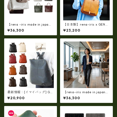
【rena -iris made in japa
【日本製】rena-iris x GENO
n】【日本製】牛革エナメルク
VA（IMAIBAG）コラボ製品ラ
¥36,300
¥23,200
ロコ・ 軽量ラージサイズ・ト
ンドセルデザインM・・シュリ
ートバッグ ir-667
ンクヌメ牛革・リュック ir-2
501
最新情報：[イマイバッグ] GE
【rena-iris made in japan】
NOVA 日本製 牛革リュック レ
【国産品】ソフトシュリンク
¥20,900
¥36,300
ザー リュック レディースリュ
革ショルダートートバッグ
ック im-2670
（イタリアンレザー）ri-5153
| 日本製, 国産品, イタリアンレ
ザー使用, ショルダー対応, ト
ートバッグ、バケツ、牛革、