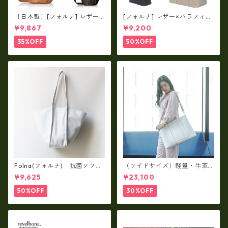
〔日本製〕[フォルナ] レザー×
[フォルナ] レザー×パラフィン
パラフィン筒型2way シュリン
筒型2way シュリンクレザー×
¥9,867
¥9,200
クレザー×79Aパラフィン fo
79Aパラフィン トートL fo-2
-259630
59632
35%OFF
50%OFF
Folna(フォルナ) 抗菌ソフト
（ワイドサイズ）軽量・牛革
スムースレザー トートバッグ
製品・2WAYヌメ革トートバッ
¥9,625
¥23,100
/ FOLNA RD fo-083244
グ（A3サイズ/日本製）(高収
納）ir-02G
50%OFF
30%OFF