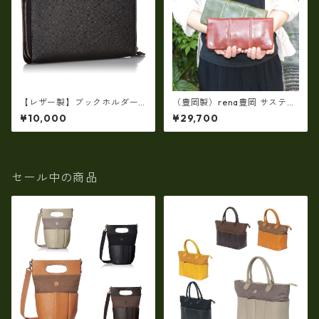
【レザー製】ブックホルダー
（豊岡製）rena豊岡 サスティ
付マルチシステムウォレット
ナブルレザー・レッザボタニ
¥10,000
¥29,700
【ビジネス小物】ew-21545
カ 牛革ラウンドファスナー長
財布 rt-030
セール中の商品