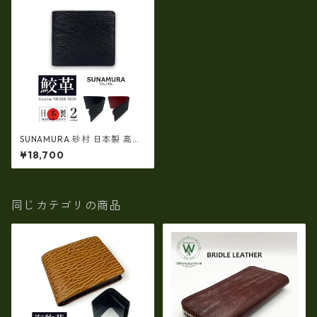
SUNAMURA 砂村 日本製 高級
鮫革シャークレザー 二つ折り
¥18,700
（コイン入れつき）財布（ly-1
301）
同じカテゴリの商品