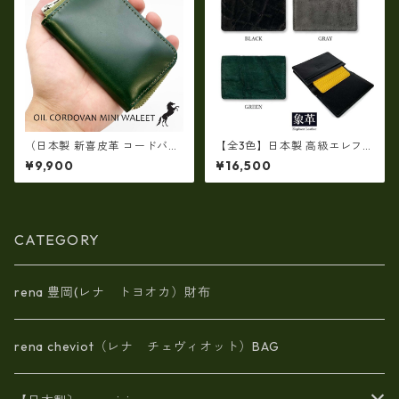
収納、プレゼント
（日本製 新喜皮革 コードバ
【全3色】日本製 高級エレファ
ン）オイルコードバンラウン
ントレザー × 姫路レザー 名刺
¥9,900
¥16,500
ドファスナーミニ財布 tc-049
入れ カードケース 本革 リアル
0
レザー(5172ur)
CATEGORY
rena 豊岡(レナ トヨオカ）財布
rena cheviot（レナ チェヴィオット）BAG