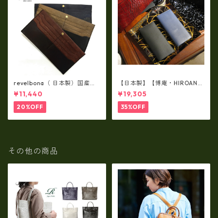
revelbona（ 日本製）国産牛
【日本製】【博庵・HIROAN】
革製・お札入れ ロングウォ
最高級牛革（ボーテッド）札
¥11,440
¥19,305
レット rl-001
入れ・長財布 ha-21535
20%OFF
35%OFF
その他の商品