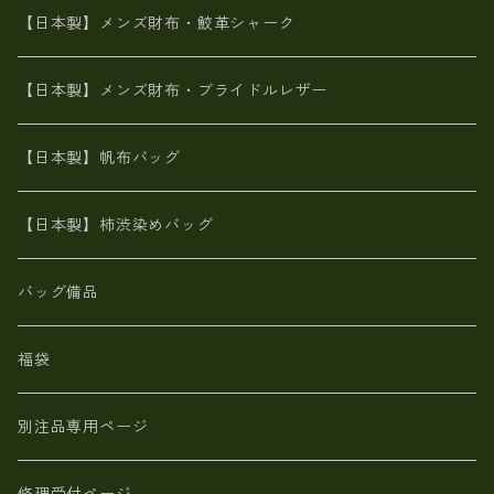
メタリック
ブライドルレザー【日本製】メンズ 財布
【日本製】メンズ財布・鮫革シャーク
ポーテッド
メタリック
ポニー革
MAISON de HIROAN 【日本製】メンズ 財布
【日本製】メンズ財布・ブライドルレザー
神鍋山火山灰手染め
カンガルー革
栃木レザー 【日本製】メンズ 財布
【日本製】帆布バッグ
鹿革
革小物・財布【日本製】メンズ レディース
【日本製】柿渋染めバッグ
【日本製】メンズ 財布 アザラシ革(シールスキン)
バッグ備品
福袋
別注品専用ページ