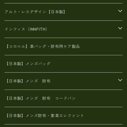
豊岡製品
がま口財布
エナメルクロコ
長財布
BAG
アルト・レスデザイン【日本製】
スペインレザー
がま口
スペインレザー
L字ファスナー財布
財布・小物
BAG
インフィス（INNFITH）
革友禅染め
斜め掛け
佐賀牛革
スペインレザー
ポーチ
財布・小物
BAG
【コロニル】革バッグ・財布用ケア製品
山羊革
オーストリッチ
革友禅染め
ヌメ革
財布ショルダー
財布・小物
【日本製】メンズバッグ
イタリアンレザー
イタリアンレザー
革西陣織り
革友禅染め
ヌメ革
がま口財布
【日本製】メンズ 財布
ヌメ革
山羊革
エゾ鹿革
栃木レザー
革友禅染め
火山灰染め
象革エレファント【日本製】メンズ 財布
【日本製】メンズ 財布 コードバン
メタリック
ピッグスキン
山羊革
山羊革
名刺入れ・キーケース、他
鮫革シャーク【日本製】メンズ 財布
【日本製】メンズ財布・象革エレファント
革友禅染め
ダチョウ革