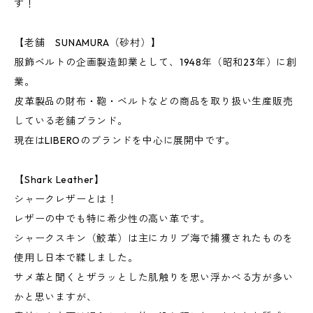
す！
【老舗 SUNAMURA（砂村）】
服飾ベルトの企画製造卸業として、1948年（昭和23年）に創
業。
皮革製品の財布・鞄・ベルトなどの商品を取り扱い生産販売
している老舗ブランド。
現在はLIBEROのブランドを中心に展開中です。
【Shark Leather】
シャークレザーとは！
レザーの中でも特に希少性の高い革です。
シャークスキン（鮫革）は主にカリブ海で捕獲されたものを
使用し日本で鞣しました。
サメ革と聞くとザラッとした肌触りを思い浮かべる方が多い
かと思いますが、