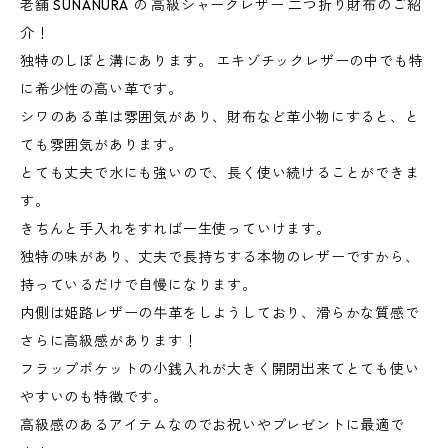
老舗 SUNANURA の 高級シャークレザー 二つ折り財布のご紹
介！
独特のしぼと溝にあります。 エキゾチックレザーの中でも特
に希少性の高い革です。
シワのある革は雰囲気があり、財布など革小物にすると、と
ても雰囲気があります。
とても丈夫で水にも強いので、長く使い続けることができま
す。
きちんと手入れをすれば一生使っていけます。
独特の味があり、丈夫で長持ちする本物のレザーですから、
持っているだけで自慢になります。
内側は姫路レザーの牛革をしようしており、滑らかな質感で
さらに高級感があります！
フラップポケットの小銭入れが大きく開閉出来てとても使い
やすいのも特徴です。
高級感のあるアイテムなのでお祝いやプレゼントに最適で