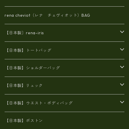
rena cheviot（レナ チェヴィオット）BAG
【日本製〕rena-iris
エナメル（パテント）レザー
【日本製】トートバッグ
牛革製品トート・ショルダー
火山灰染めバッグ
【日本製】ショルダーバッグ
8号帆布
牛革製品リュック
ヌメ革バッグ
漂流ロープバッグ
【日本製】リュック
豊岡製
Ａ3サイズ
6号蝋引き帆布
オイルレザー
火山灰染めバッグ
帆布
【日本製】ウエスト・ボディバッグ
8号帆布
豊岡
エナメル
財布ポシェット
牛革
帆布
【日本製】ボストン