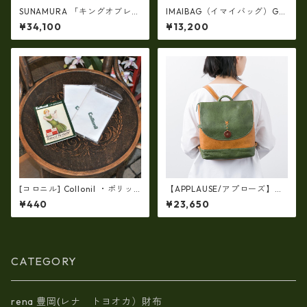
SUNAMURA 「キングオブレザ
IMAIBAG（イマイバッグ）GE
ー」、「革のダイヤモンド」
NOVA斜め掛けメッセンジャー
¥34,100
¥13,200
高級レザー コードバン 長札入
ショルダー（日本製）ri-2747
れ・長財布(日本製) ly-1000
[コロニル] Collonil ・ポリッ
【APPLAUSE/アプローズ】レ
シングクロス【1枚】（ふき取
ザー コンビフラップ リュック
¥440
¥23,650
り布）-14 バッグ・財布用レ
（日本製）ap-5012
ザーケア
CATEGORY
rena 豊岡(レナ トヨオカ）財布