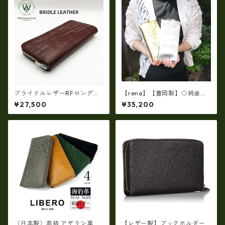
ブライドルレザーRFロングウ
【rena】【豊岡製】◇純金箔
ォレット イギリス産ブライ
革製品・限定生産☆スペイン
¥27,500
¥35,200
ドルレザー 日本製 tc-003H
牛革（仔牛革）手絞り＆オイ
G
ルレザー長財布 rj－0071【国
産品】
（日本製）高級 アザラシ革
【レザー製】ブックホルダー