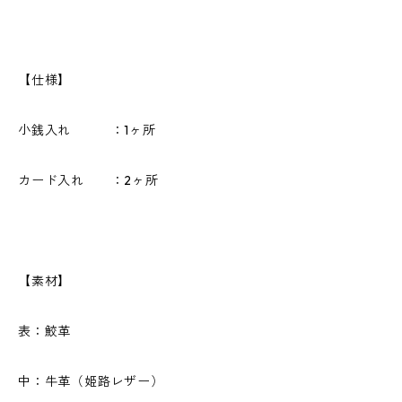
【仕様】
小銭入れ ：1ヶ所
カード入れ ：2ヶ所
【素材】
表：鮫革
中：牛革（姫路レザー）