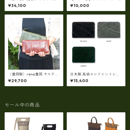
（シールスキン）× 姫路レザー
付マルチシステムウォレット
¥34,100
¥10,000
ラウンドファスナー長財布 ロ
【ビジネス小物】ew-21545
ングウォレット ir-1400
（豊岡製）rena豊岡 サスティ
日本製 高級エレファントレザ
ナブルレザー・レッザボタニ
ー × 姫路レザー ラウンドファ
¥29,700
¥15,400
カ 牛革ラウンドファスナー長
スナーコインケース 小銭入れ
財布 rt-030
本革(5177)
セール中の商品