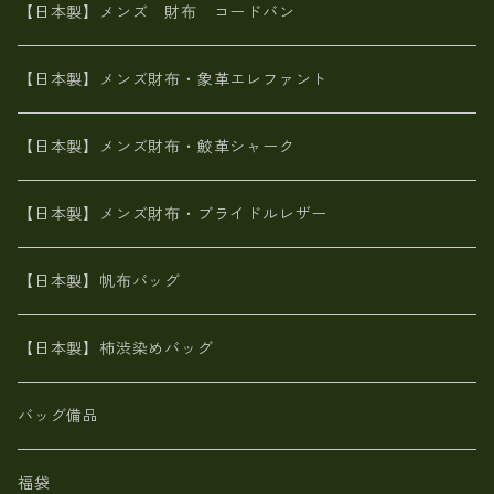
革友禅染め
火山灰染め
象革エレファント【日本製】メンズ 財布
【日本製】メンズ 財布 コードバン
メタリック
ピッグスキン
山羊革
山羊革
名刺入れ・キーケース、他
鮫革シャーク【日本製】メンズ 財布
【日本製】メンズ財布・象革エレファント
革友禅染め
ダチョウ革
メタリック
ブライドルレザー【日本製】メンズ 財布
【日本製】メンズ財布・鮫革シャーク
ポーテッド
メタリック
ポニー革
MAISON de HIROAN 【日本製】メンズ 財布
【日本製】メンズ財布・ブライドルレザー
神鍋山火山灰手染め
カンガルー革
栃木レザー 【日本製】メンズ 財布
【日本製】帆布バッグ
鹿革
革小物・財布【日本製】メンズ レディース
【日本製】柿渋染めバッグ
【日本製】メンズ 財布 アザラシ革(シールスキン)
バッグ備品
福袋