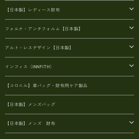
豊岡製
がま口
牛革
日本製
リネン
オイルレザー
【日本製】レディース財布
メタリック
メタリック
スエード
６号蝋引き帆布
二つ折り財布
フォルナ・アンチフォルム【日本製】
豊岡製品
がま口財布
エナメルクロコ
長財布
BAG
アルト・レスデザイン【日本製】
スペインレザー
がま口
スペインレザー
L字ファスナー財布
財布・小物
BAG
インフィス（INNFITH）
革友禅染め
斜め掛け
佐賀牛革
スペインレザー
ポーチ
財布・小物
BAG
【コロニル】革バッグ・財布用ケア製品
山羊革
オーストリッチ
革友禅染め
ヌメ革
財布ショルダー
財布・小物
【日本製】メンズバッグ
イタリアンレザー
イタリアンレザー
革西陣織り
革友禅染め
ヌメ革
がま口財布
【日本製】メンズ 財布
ヌメ革
山羊革
エゾ鹿革
栃木レザー