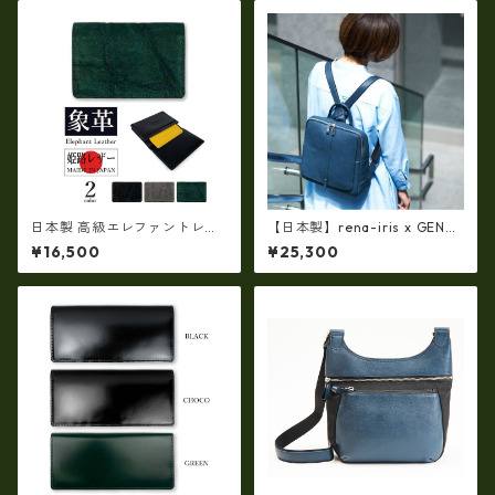
日本製 高級エレファントレザ
【日本製】rena-iris x GENO
ー × 姫路レザー 名刺入れ カー
VA（IMAIBAG）コラボ製品ラ
¥16,500
¥25,300
ドケース 本革 リアルレザー(51
ンドセルデザイン・シュリン
72ur)
クヌメ牛革・リュック（A4/si
ze）ir-2502