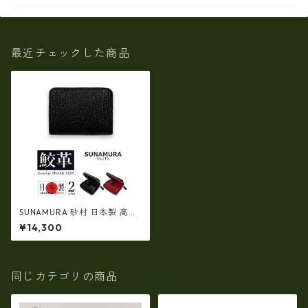
最近チェックした商品
SUNAMURA 砂村 日本製 高級
シャークレザー ラウンドファ
¥14,300
スナーコインケース 小銭入れ
（ly1302）
同じカテゴリの商品