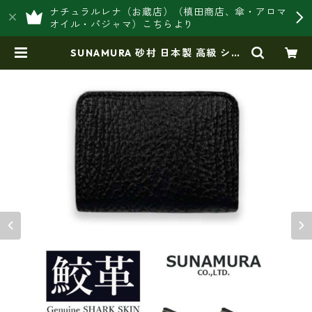
ナチュラルレナ（お蔵店）（槙田商店、傘・アロマ
オイル・パジャマ）こちらより
SUNAMURA 砂村 日本製 高級 シャ
ークレザー ラウンドファスナーコイ
ンケース 小銭入れ（ly1302） | 豊
岡製オリジナルバッグ製造販売【日
本製・バッグ財布 専門店】レナ
ジャパンメイド ショップ