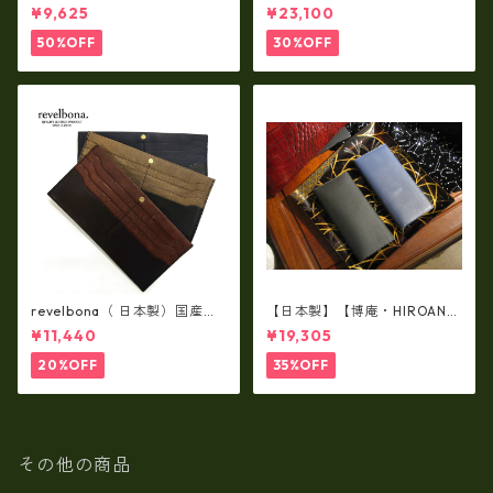
スムースレザー トートバッグ
製品・2WAYヌメ革トートバッ
¥9,625
¥23,100
/ FOLNA RD fo-083244
グ（A3サイズ/日本製）(高収
納）ir-02G
50%OFF
30%OFF
revelbona（ 日本製）国産牛
【日本製】【博庵・HIROAN】
革製・お札入れ ロングウォ
最高級牛革（ボーテッド）札
¥11,440
¥19,305
レット rl-001
入れ・長財布 ha-21535
20%OFF
35%OFF
その他の商品