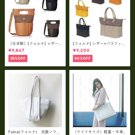
〔日本製〕[フォルナ] レザー×
[フォルナ] レザー×パラフィン
パラフィン筒型2way シュリン
筒型2way シュリンクレザー×
¥9,867
¥9,200
クレザー×79Aパラフィン fo
79Aパラフィン トートL fo-2
-259630
59632
35%OFF
50%OFF
Folna(フォルナ) 抗菌ソフト
（ワイドサイズ）軽量・牛革