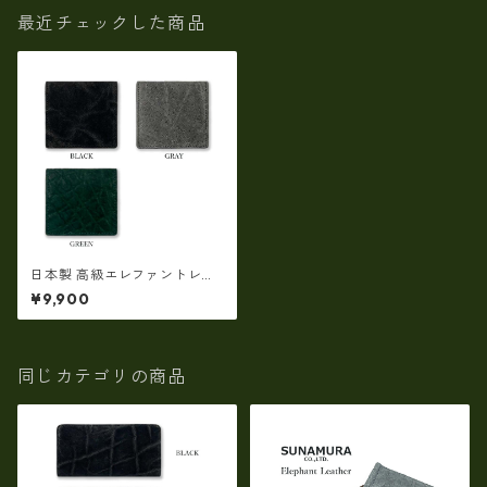
最近チェックした商品
日本製 高級エレファントレザ
ー × 姫路レザー ボックス型コ
¥9,900
インケース 小銭入れ（5173u
r）
同じカテゴリの商品