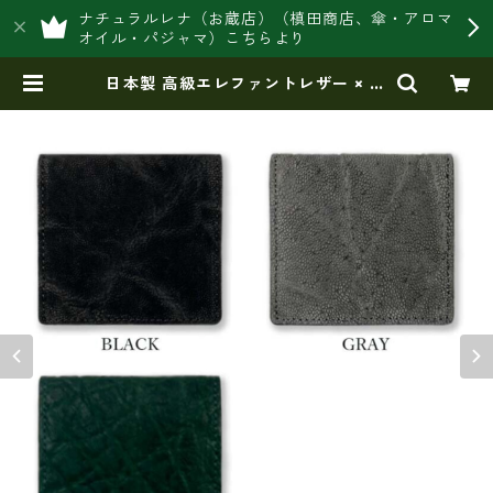
ナチュラルレナ（お蔵店）（槙田商店、傘・アロマ
オイル・パジャマ）こちらより
日本製 高級エレファントレザー × 姫
路レザー ボックス型コインケース
小銭入れ（5173ur） | 豊岡製オリジ
ナルバッグ製造販売【日本製・バッ
グ財布 専門店】レナ ジャパンメ
イド ショップ