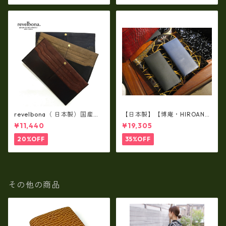
revelbona（ 日本製）国産牛
【日本製】【博庵・HIROAN】
革製・お札入れ ロングウォ
最高級牛革（ボーテッド）札
¥11,440
¥19,305
レット rl-001
入れ・長財布 ha-21535
20%OFF
35%OFF
その他の商品