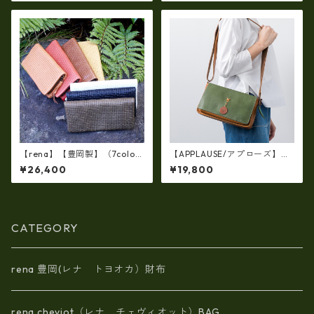
72ur)
ンクヌメ牛革・リュック ir-2
501
【rena】【豊岡製】（7colo
【APPLAUSE/アプローズ】レ
r）佐賀牛革（素上げメッシュ
ザー コンビ リーフショルダ
¥26,400
¥19,800
タイプ）オイルレザーラウン
ー（日本製）ap-5010
ドファスナー 長財布【FB-00
72】5/color
CATEGORY
rena 豊岡(レナ トヨオカ）財布
rena cheviot（レナ チェヴィオット）BAG