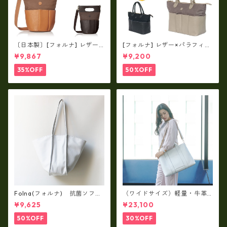
〔日本製〕[フォルナ] レザー×
[フォルナ] レザー×パラフィン
パラフィン筒型2way シュリン
筒型2way シュリンクレザー×
¥9,867
¥9,200
クレザー×79Aパラフィン fo
79Aパラフィン トートL fo-2
-259630
59632
35%OFF
50%OFF
Folna(フォルナ) 抗菌ソフト
（ワイドサイズ）軽量・牛革
スムースレザー トートバッグ
製品・2WAYヌメ革トートバッ
¥9,625
¥23,100
/ FOLNA RD fo-083244
グ（A3サイズ/日本製）(高収
納）ir-02G
50%OFF
30%OFF