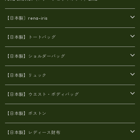
【日本製〕rena-iris
エナメル（パテント）レザー
【日本製】トートバッグ
牛革製品トート・ショルダー
火山灰染めバッグ
【日本製】ショルダーバッグ
8号帆布
牛革製品リュック
ヌメ革バッグ
漂流ロープバッグ
【日本製】リュック
豊岡製
Ａ3サイズ
6号蝋引き帆布
オイルレザー
火山灰染めバッグ
帆布
【日本製】ウエスト・ボディバッグ
8号帆布
豊岡
エナメル
財布ポシェット
牛革
帆布
【日本製】ボストン
豊岡製
がま口
牛革
日本製
リネン
オイルレザー
【日本製】レディース財布