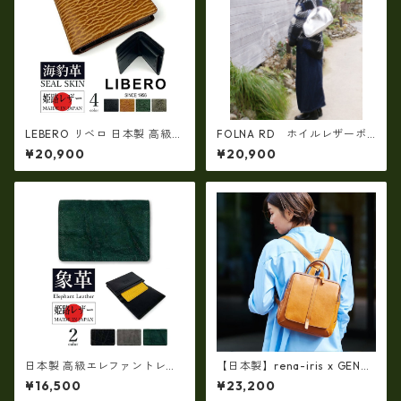
LEBERO リベロ 日本製 高級
FOLNA RD ホイルレザーボ
アザラシ革(シールスキン)× 姫
ストンバッグ S-SIZE SILVER
¥20,900
¥20,900
路レザー 二つ折り財布(ly140
fo- 083338
1)
日本製 高級エレファントレザ
【日本製】rena-iris x GENO
ー × 姫路レザー 名刺入れ カー
VA（IMAIBAG）コラボ製品ラ
¥16,500
¥23,200
ドケース 本革 リアルレザー(51
ンドセルデザインM・・シュリ