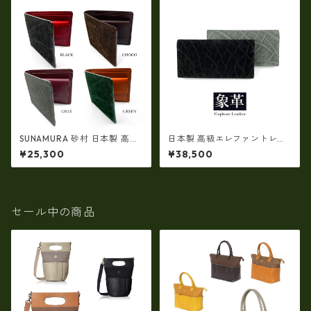
SUNAMURA 砂村 日本製 高級
日本製 高級エレファントレザ
エレファントレザー 二つ折り
ー × 姫路レザー ロングウォレ
¥25,300
¥38,500
財布（小銭入れ付き） ly-1103
ット長財布 本革 リアルレザー
(5170ur)
セール中の商品