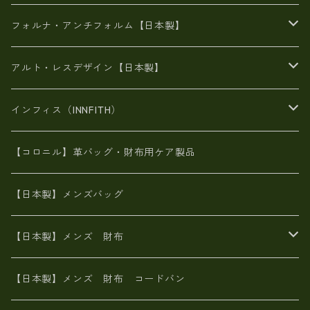
メタリック
メタリック
スエード
６号蝋引き帆布
二つ折り財布
フォルナ・アンチフォルム【日本製】
豊岡製品
がま口財布
エナメルクロコ
長財布
BAG
アルト・レスデザイン【日本製】
スペインレザー
がま口
スペインレザー
L字ファスナー財布
財布・小物
BAG
インフィス（INNFITH）
革友禅染め
斜め掛け
佐賀牛革
スペインレザー
ポーチ
財布・小物
BAG
【コロニル】革バッグ・財布用ケア製品
山羊革
オーストリッチ
革友禅染め
ヌメ革
財布ショルダー
財布・小物
【日本製】メンズバッグ
イタリアンレザー
イタリアンレザー
革西陣織り
革友禅染め
ヌメ革
がま口財布
【日本製】メンズ 財布
ヌメ革
山羊革
エゾ鹿革
栃木レザー
革友禅染め
火山灰染め
象革エレファント【日本製】メンズ 財布
【日本製】メンズ 財布 コードバン
メタリック
ピッグスキン
山羊革