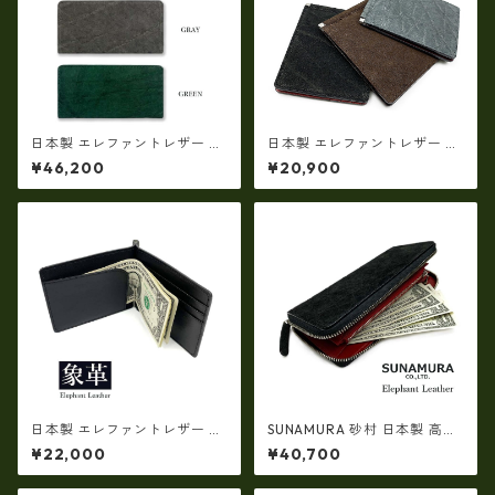
日本製 エレファントレザー ×
日本製 エレファントレザー ×
姫路レザー ラウンドファスナ
姫路レザー スリム マネークリ
¥46,200
¥20,900
ーロングウォレット長財布 本
ップ 札ばさみ 本革 リアルレザ
革(5175)
ー(5176)
日本製 エレファントレザー ×
SUNAMURA 砂村 日本製 高級
姫路レザー スリム マネークリ
エレファントレザー ラウンド
¥22,000
¥40,700
ップ 札ばさみ 本革 リアルレザ
ファスナー長財布 本革 象革(ly
ー(5176)
1102)