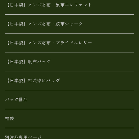
山羊革
名刺入れ・キーケース、他
鮫革シャーク【日本製】メンズ 財布
【日本製】メンズ財布・象革エレファント
革友禅染め
ダチョウ革
メタリック
ブライドルレザー【日本製】メンズ 財布
【日本製】メンズ財布・鮫革シャーク
ポーテッド
メタリック
ポニー革
MAISON de HIROAN 【日本製】メンズ 財布
【日本製】メンズ財布・ブライドルレザー
神鍋山火山灰手染め
カンガルー革
栃木レザー 【日本製】メンズ 財布
【日本製】帆布バッグ
鹿革
革小物・財布【日本製】メンズ レディース
【日本製】柿渋染めバッグ
【日本製】メンズ 財布 アザラシ革(シールスキン)
バッグ備品
福袋
別注品専用ページ