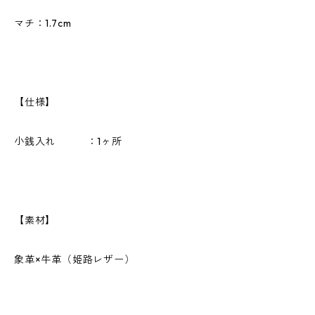
マチ：1.7cm
【仕様】
小銭入れ ：1ヶ所
【素材】
象革×牛革（姫路レザー）