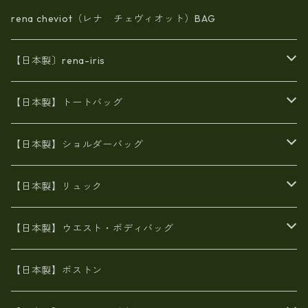
rena cheviot（レナ チェヴィオット）BAG
【日本製〕rena-iris
エナメル（パテント）レザー
【日本製】トートバッグ
牛革製品トート・ショルダー
火山灰染めバッグ
【日本製】ショルダーバッグ
8号帆布
牛革製品リュック
ヌメ革バッグ
漂流ロープバッグ
【日本製】リュック
豊岡製
Ａ3サイズ
6号蝋引き帆布
オイルレザー
火山灰染めバッグ
帆布
【日本製】ウエスト・ボディバッグ
8号帆布
豊岡
エナメル
財布ポシェット
牛革
帆布
【日本製】ボストン
豊岡製