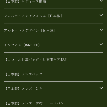
がま口
牛革
日本製
リネン
オイルレザー
【日本製】レディース財布
メタリック
メタリック
スエード
６号蝋引き帆布
二つ折り財布
フォルナ・アンチフォルム【日本製】
豊岡製品
がま口財布
エナメルクロコ
長財布
BAG
アルト・レスデザイン【日本製】
スペインレザー
がま口
スペインレザー
L字ファスナー財布
財布・小物
BAG
インフィス（INNFITH）
革友禅染め
斜め掛け
佐賀牛革
スペインレザー
ポーチ
財布・小物
BAG
【コロニル】革バッグ・財布用ケア製品
山羊革
オーストリッチ
革友禅染め
ヌメ革
財布ショルダー
財布・小物
【日本製】メンズバッグ
イタリアンレザー
イタリアンレザー
革西陣織り
革友禅染め
ヌメ革
がま口財布
【日本製】メンズ 財布
ヌメ革
山羊革
エゾ鹿革
栃木レザー
革友禅染め
火山灰染め
象革エレファント【日本製】メンズ 財布
【日本製】メンズ 財布 コードバン