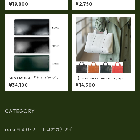
G）牛革製・シュリンクヌメ
ダーベルト（rj-300）【豊岡
¥19,800
¥2,750
Ｗジッパー・コンパクトリュ
製品】
ック ir-2858
SUNAMURA 「キングオブレザ
【rena -iris made in japa
ー」、「革のダイヤモンド」
n】【日本製】軽量☆牛革製
¥34,100
¥14,300
高級レザー コードバン 長札入
品・ヌメ革製・手提げトート
れ・長財布(日本製) ly-1000
バッグ(A4サイズ） ir-01
CATEGORY
rena 豊岡(レナ トヨオカ）財布