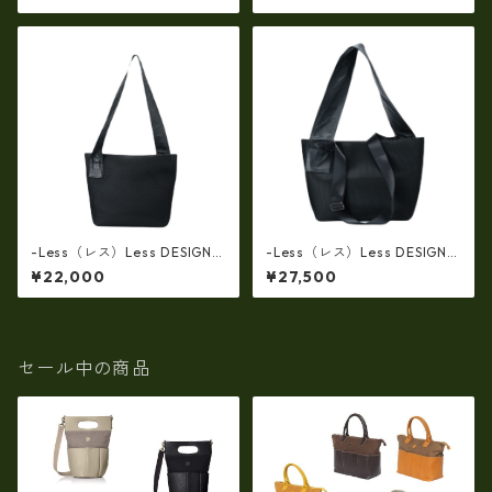
44
た厚口のホースレザー馬革ト
ートリュック3way LMSB-00
32
-Less（レス）Less DESIGN
-Less（レス）Less DESIGN
(レスデザイン)ダブルラッセル
(レスデザイン)ダブルラッセル
¥22,000
¥27,500
ダイヤメッシュx牛革 Mサイ
ダイヤメッシュx牛革製 Lサ
ズ・ショルダートートバッ
イズ・ショルダートートバッ
グ LMSB-7002
グ LMSB-7003
セール中の商品