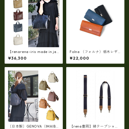
【renarena-iris made in jap
Folna （フォルナ）栃木レザ
an】(日本製 軽量・牛革製品・
ー フラップ長財布 / No.29938
¥36,300
¥22,000
エナメルクロコ・マザーマル
93
チバッグ ir-668 牛革 エナメル
クロコ 型押し 手提げ トート
〔日本製〕GENOVA（IMAIBA
【rena豊岡】綿テープショル