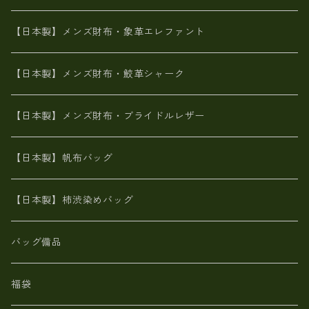
メタリック
ピッグスキン
山羊革
山羊革
名刺入れ・キーケース、他
鮫革シャーク【日本製】メンズ 財布
【日本製】メンズ財布・象革エレファント
革友禅染め
ダチョウ革
メタリック
ブライドルレザー【日本製】メンズ 財布
【日本製】メンズ財布・鮫革シャーク
ポーテッド
メタリック
ポニー革
MAISON de HIROAN 【日本製】メンズ 財布
【日本製】メンズ財布・ブライドルレザー
神鍋山火山灰手染め
カンガルー革
栃木レザー 【日本製】メンズ 財布
【日本製】帆布バッグ
鹿革
革小物・財布【日本製】メンズ レディース
【日本製】柿渋染めバッグ
【日本製】メンズ 財布 アザラシ革(シールスキン)
バッグ備品
福袋