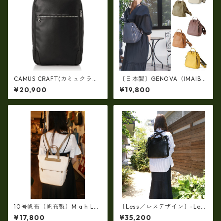
CAMUS CRAFT(カミュクラフ
〔日本製〕GENOVA（IMAIBA
ト) ビジネスバッグ リュック
G）牛革製・シュリンクヌメ
¥20,900
¥19,800
サック 日本製 撥水 軽量 ユニ
Ｗジッパー・コンパクトリュ
セックス cc-2702
ック ir-2858
10号帆布（帆布製）M a h L
〔Less／レスデザイン〕-Les
革コンビ・リュック 7M2-11
s タンニンをたっぷり浸透させ
¥17,800
¥35,200