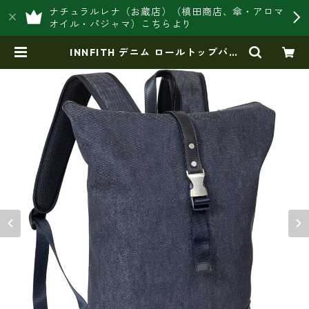
ナチュラルレナ（お蔵店）（槙田商店、傘・アロマ
オイル・パジャマ）こちらより
INNFITH デニム ロールトップバッ
クパック リュック タウン 普段使い
通勤 通学 カジュアル if-55739 | 豊
岡製オリジナルバッグ製造販売【日
本製・バッグ財布 専門店】レナ
ジャパンメイド ショップ