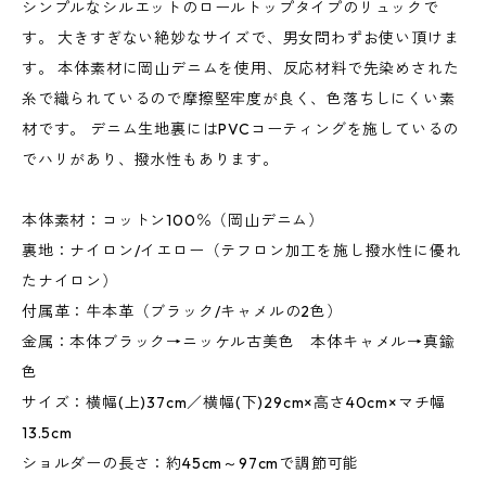
シンプルなシルエットのロールトップタイプのリュックで
す。 大きすぎない絶妙なサイズで、男女問わずお使い頂けま
す。 本体素材に岡山デニムを使用、反応材料で先染めされた
糸で織られているので摩擦堅牢度が良く、色落ちしにくい素
材です。 デニム生地裏にはPVCコーティングを施しているの
でハリがあり、撥水性もあります。
本体素材：コットン100％（岡山デニム）
裏地：ナイロン/イエロー（テフロン加工を施し撥水性に優れ
たナイロン）
付属革：牛本革（ブラック/キャメルの2色）
金属：本体ブラック→ニッケル古美色 本体キャメル→真鍮
色
サイズ：横幅(上)37cm／横幅(下)29cm×高さ40cm×マチ幅
13.5cm
ショルダーの長さ：約45cm～97cmで調節可能