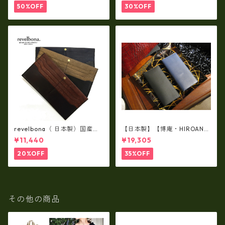
納）ir-02G
50%OFF
30%OFF
revelbona（ 日本製）国産牛
【日本製】【博庵・HIROAN】
革製・お札入れ ロングウォ
最高級牛革（ボーテッド）札
¥11,440
¥19,305
レット rl-001
入れ・長財布 ha-21535
20%OFF
35%OFF
その他の商品