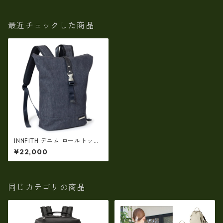
最近チェックした商品
INNFITH デニム ロールトップ
バックパック リュック タウン
¥22,000
普段使い 通勤 通学 カジュアル
if-55739
同じカテゴリの商品