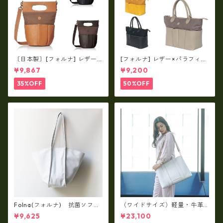
〔日本製〕[フォルナ] レザー×
[フォルナ] レザー×パラフィン
パラフィン筒型2way シュリン
筒型2way シュリンクレザー×
¥9,867
¥9,200
クレザー×79Aパラフィン fo
79Aパラフィン トートL fo-2
-259630
59632
35%OFF
50%OFF
Folna(フォルナ) 抗菌ソフト
（ワイドサイズ）軽量・牛革
スムースレザー トートバッグ
製品・2WAYヌメ革トートバッ
¥9,625
¥23,100
/ FOLNA RD fo-083244
グ（A3サイズ/日本製）(高収