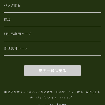
【日本製】メンズ 財布 アザラシ革(シールスキン)
バッグ備品
福袋
別注品専用ページ
修理受付ページ
商品一覧に戻る
© 豊岡製オリジナルバッグ製造販売【日本製・バッグ財布 専門店】レ
ナ ジャパンメイド ショップ