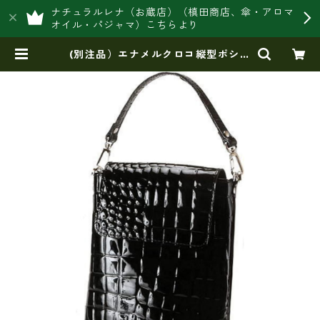
ナチュラルレナ（お蔵店）（槙田商店、傘・アロマ
オイル・パジャマ）こちらより
(別注品）エナメルクロコ縦型ポシェ
ット（総革） | 豊岡製オリジナルバ
ッグ製造販売【日本製・バッグ財
布 専門店】レナ ジャパンメイ
ド ショップ