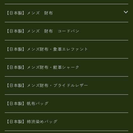
イタリアンレザー
イタリアンレザー
革西陣織り
革友禅染め
ヌメ革
がま口財布
【日本製】メンズ 財布
ヌメ革
山羊革
エゾ鹿革
栃木レザー
革友禅染め
火山灰染め
象革エレファント【日本製】メンズ 財布
【日本製】メンズ 財布 コードバン
メタリック
ピッグスキン
山羊革
山羊革
名刺入れ・キーケース、他
鮫革シャーク【日本製】メンズ 財布
【日本製】メンズ財布・象革エレファント
革友禅染め
ダチョウ革
メタリック
ブライドルレザー【日本製】メンズ 財布
【日本製】メンズ財布・鮫革シャーク
ポーテッド
メタリック
ポニー革
MAISON de HIROAN 【日本製】メンズ 財布
【日本製】メンズ財布・ブライドルレザー
神鍋山火山灰手染め
カンガルー革
栃木レザー 【日本製】メンズ 財布
【日本製】帆布バッグ
鹿革
革小物・財布【日本製】メンズ レディース
【日本製】柿渋染めバッグ