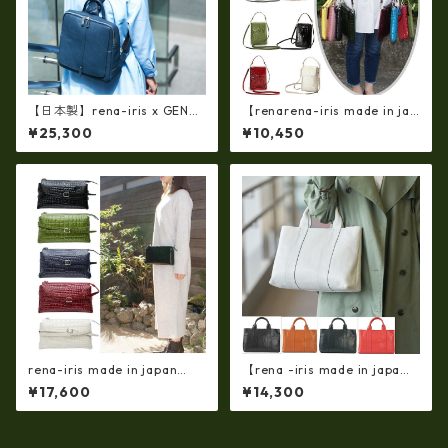
【日本製】rena-iris x GENO
【renarena-iris made in jap
VA（IMAIBAG）コラボ製品ラ
an】【日本製】牛革エナメル
¥25,300
¥10,450
ンドセルデザイン・シュリン
クロコ・縦型お財布スマホ 2
クヌメ牛革・リュック（A4/si
ＷＡＹポシェット ir-660
ze）ir-2502
rena-iris made in japan
【rena -iris made in japa
【日本製】牛革製品・エナメ
n】【日本製】軽量☆牛革製
¥17,600
¥14,300
ルクロコ・お財布ショルダー
品・ヌメ革製・手提げトート
（横型・三層式）ir-666-a
バッグ(A4サイズ） ir-01