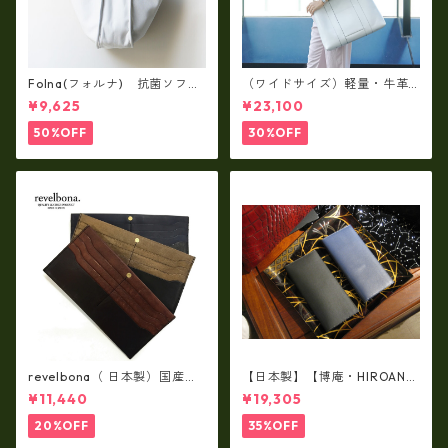
Folna(フォルナ) 抗菌ソフト
（ワイドサイズ）軽量・牛革
スムースレザー トートバッグ
製品・2WAYヌメ革トートバッ
¥9,625
¥23,100
/ FOLNA RD fo-083244
グ（A3サイズ/日本製）(高収
納）ir-02G
50%OFF
30%OFF
revelbona（ 日本製）国産牛
【日本製】【博庵・HIROAN】
革製・お札入れ ロングウォ
最高級牛革（ボーテッド）札
¥11,440
¥19,305
レット rl-001
入れ・長財布 ha-21535
20%OFF
35%OFF