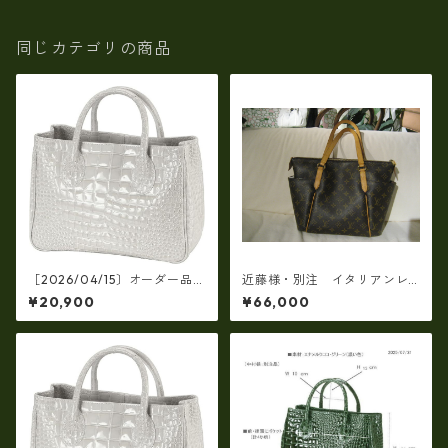
同じカテゴリの商品
［2026/04/15〕オーダー品
近藤様・別注 イタリアンレ
（芝崎様）エナメルクロコハ
ザー製 トートバッグ（一部
¥20,900
¥66,000
ンドタイプ・ホワイト,ブラッ
仕様変更）
ク