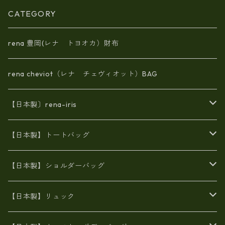
CATEGORY
rena 豊岡(レナ トヨオカ）財布
rena cheviot（レナ チェヴィオット）BAG
【日本製〕rena-iris
エナメル（パテント）レザー
【日本製】トートバッグ
牛革製品トート・ショルダー
火山灰染めバッグ
【日本製】ショルダーバッグ
8号帆布
牛革製品リュック
ヌメ革バッグ
漂流ロープバッグ
【日本製】リュック
豊岡製
Ａ3サイズ
6号蝋引き帆布