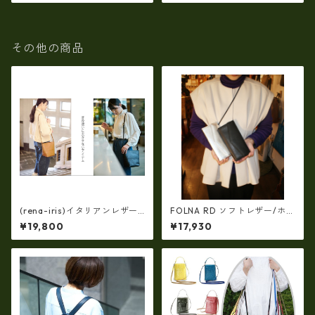
その他の商品
(rena-iris)イタリアンレザー
FOLNA RD ソフトレザー/ホイ
（シュリンク革）・斜め掛け
ルレザー エンべロープ 長財
¥19,800
¥17,930
ショルダー（日本製）ri-722
布 fo-2993901