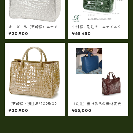
オーダー品（芝崎様）エナメ
中村様：別注品 エナメルク
ルクロコハンドタイプ・ホワ
ロコ手提げ、サイズ変更、仕
¥20,900
¥65,450
イト
様変更、ｎ-02
（芝崎様・別注品/2025/02/1
（別注）当社製品の素材変更
4）【日本製】牛革エナメルク
+仕様追加 2025/01/25
¥20,900
¥55,000
ロコ型押し・角型手提げパー
ティバッグ(牛革製品）ir-663