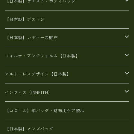
オイルレザー
火山灰染めバッグ
帆布
【日本製】ウエスト・ボディバッグ
8号帆布
豊岡
エナメル
財布ポシェット
牛革
帆布
【日本製】ボストン
豊岡製
がま口
牛革
日本製
リネン
オイルレザー
【日本製】レディース財布
メタリック
メタリック
スエード
６号蝋引き帆布
二つ折り財布
フォルナ・アンチフォルム【日本製】
豊岡製品
がま口財布
エナメルクロコ
長財布
BAG
アルト・レスデザイン【日本製】
スペインレザー
がま口
スペインレザー
L字ファスナー財布
財布・小物
BAG
インフィス（INNFITH）
革友禅染め
斜め掛け
佐賀牛革
スペインレザー
ポーチ
財布・小物
BAG
【コロニル】革バッグ・財布用ケア製品
山羊革
オーストリッチ
革友禅染め
ヌメ革
財布ショルダー
財布・小物
【日本製】メンズバッグ