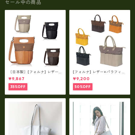
セール中の商品
〔日本製〕[フォルナ] レザー×
[フォルナ] レザー×パラフィン
パラフィン筒型2way シュリン
筒型2way シュリンクレザー×
¥9,867
¥9,200
クレザー×79Aパラフィン fo
79Aパラフィン トートL fo-2
-259630
59632
35%OFF
50%OFF