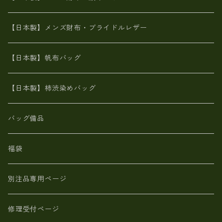
ポーテッド
メタリック
ポニー革
MAISON de HIROAN 【日本製】メンズ 財布
【日本製】メンズ財布・ブライドルレザー
神鍋山火山灰手染め
カンガルー革
栃木レザー 【日本製】メンズ 財布
【日本製】帆布バッグ
鹿革
革小物・財布【日本製】メンズ レディース
【日本製】柿渋染めバッグ
【日本製】メンズ 財布 アザラシ革(シールスキン)
バッグ備品
福袋
別注品専用ページ
修理受付ページ