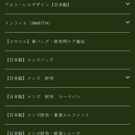
豊岡製品
がま口財布
エナメルクロコ
長財布
BAG
アルト・レスデザイン【日本製】
スペインレザー
がま口
スペインレザー
L字ファスナー財布
財布・小物
BAG
インフィス（INNFITH）
革友禅染め
斜め掛け
佐賀牛革
スペインレザー
ポーチ
財布・小物
BAG
【コロニル】革バッグ・財布用ケア製品
山羊革
オーストリッチ
革友禅染め
ヌメ革
財布ショルダー
財布・小物
【日本製】メンズバッグ
イタリアンレザー
イタリアンレザー
革西陣織り
革友禅染め
ヌメ革
がま口財布
【日本製】メンズ 財布
ヌメ革
山羊革
エゾ鹿革
栃木レザー
革友禅染め
火山灰染め
象革エレファント【日本製】メンズ 財布
【日本製】メンズ 財布 コードバン
メタリック
ピッグスキン
山羊革
山羊革
名刺入れ・キーケース、他
鮫革シャーク【日本製】メンズ 財布
【日本製】メンズ財布・象革エレファント
革友禅染め
ダチョウ革
メタリック
ブライドルレザー【日本製】メンズ 財布
【日本製】メンズ財布・鮫革シャーク