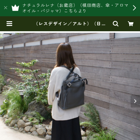
ナチュラルレナ（お蔵店）（槙田商店、傘・アロマ
オイル・パジャマ）こちらより
（レスデザイン／アルト）（日本
製）オイルシュリンクレザー・リュ
ック AMSB-1330 | 豊岡製オリジ
ナルバッグ製造販売【日本製・バッ
グ財布 専門店】レナ ジャパンメ
イド ショップ