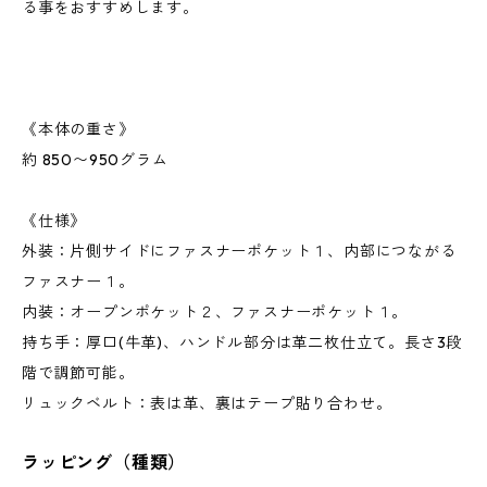
る事をおすすめします。
《本体の重さ》
約 850〜950グラム
《仕様》
外装：片側サイドにファスナーポケット１、内部につながる
ファスナー１。
内装：オープンポケット２、ファスナーポケット１。
持ち手：厚口(牛革)、ハンドル部分は革二枚仕立て。長さ3段
階で調節可能。
リュックベルト：表は革、裏はテープ貼り合わせ。
ラッピング（種類）