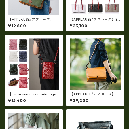
【APPLAUSE/アプローズ】レ
【APPLAUSE/アプローズ】SA
ザー コンビ リーフショルダ
FARI series 型押し クロコ レ
¥19,800
¥23,100
ー（日本製）ap-5010
ザー ワイド トート
【renarena-iris made in jap
【APPLAUSE/アプローズ】OT
an】【日本製】(総革・バージ
ONANO series レザー フラッ
¥15,400
¥29,200
ョン）牛革エナメルクロコ・
プ ショルダーバッグ Lサイズ
縦型お財布スマホ 2ＷＡＹポ
シェット ir-660-a