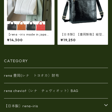
【rena -iris made in japa
【日本製】【豊岡製鞄】縦型
n】【日本製】軽量☆牛革製
ショルダーバッグ メンズ 上質
¥14,300
¥19,250
品・ヌメ革製・手提げトート
な牛革を使った大人の本革メ
バッグ(A4サイズ） ir-01
ンズショルダー bz-16453
CATEGORY
rena 豊岡(レナ トヨオカ）財布
rena cheviot（レナ チェヴィオット）BAG
【日本製〕rena-iris