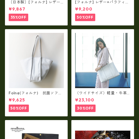
〔日本製〕[フォルナ] レザー×
[フォルナ] レザー×パラフィン
パラフィン筒型2way シュリン
筒型2way シュリンクレザー×
¥9,867
¥9,200
クレザー×79Aパラフィン fo
79Aパラフィン トートL fo-2
-259630
59632
35%OFF
50%OFF
Folna(フォルナ) 抗菌ソフト
（ワイドサイズ）軽量・牛革
スムースレザー トートバッグ
製品・2WAYヌメ革トートバッ
¥9,625
¥23,100
/ FOLNA RD fo-083244
グ（A3サイズ/日本製）(高収
納）ir-02G
50%OFF
30%OFF