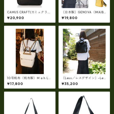
CAMUS CRAFT(カミュクラフ
〔日本製〕GENOVA（IMAIBA
ト) ビジネスバッグ リュック
G）牛革製・シュリンクヌメ
¥20,900
¥19,800
サック 日本製 撥水 軽量 ユニ
Ｗジッパー・コンパクトリュ
セックス cc-2702
ック ir-2858
10号帆布（帆布製）M a h L
〔Less／レスデザイン〕-Les
革コンビ・リュック 7M2-11
s タンニンをたっぷり浸透させ
¥17,800
¥35,200
44
た厚口のホースレザー馬革ト
ートリュック3way LMSB-00
32