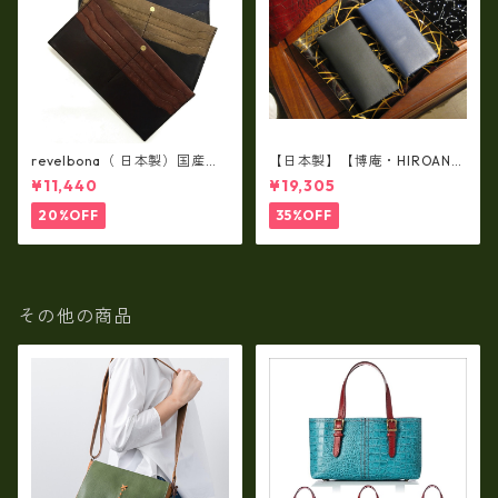
revelbona（ 日本製）国産牛
【日本製】【博庵・HIROAN】
革製・お札入れ ロングウォ
最高級牛革（ボーテッド）札
¥11,440
¥19,305
レット rl-001
入れ・長財布 ha-21535
20%OFF
35%OFF
その他の商品