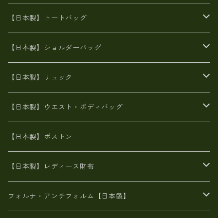
エナメル（パテント）レザー
【日本製】トートバッグ
牛革製品トート・ショルダー
火山灰染めバッグ
【日本製】ショルダーバッグ
8号帆布
牛革製品リュック
ヌメ革バッグ
漂流ロープバッグ
【日本製】リュック
豊岡製
Ａ3サイズ
6号蝋引き帆布
オイルレザー
火山灰染めバッグ
帆布
【日本製】ウエスト・ボディバッグ
8号帆布
豊岡
エナメル
財布ポシェット
牛革
帆布
【日本製】ボストン
豊岡製
がま口
牛革
日本製
リネン
オイルレザー
【日本製】レディース財布
メタリック
メタリック
スエード
６号蝋引き帆布
二つ折り財布
フォルナ・アンチフォルム【日本製】