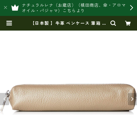
ナチュラルレナ（お蔵店）（槙田商店、傘・アロマ
オイル・パジャマ）こちらより
【日本製 】牛革 ペンケース 筆箱 シ
ュリンクレザー | 豊岡製オリジナル
バッグ製造販売【日本製・バッグ財
布 専門店】レナ ジャパンメイ
ド ショップ