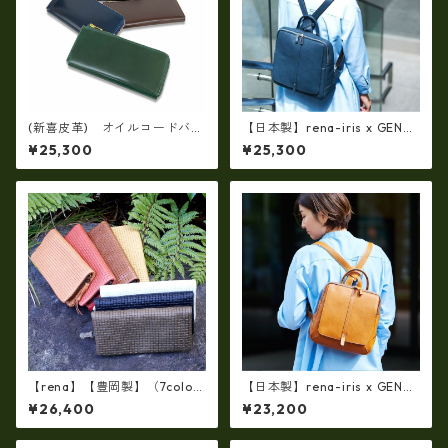
(新喜皮革) オイルコードバ
【日本製】rena-iris x GENO
ン・Lファスナー長財布ロング
VA（IMAIBAG）コラボ製品ラ
¥25,300
¥25,300
ウォレット 日本製 tc-048
ンドセルデザイン・シュリン
8
クヌメ牛革・リュック（A4/si
ze）ir-2502
【rena】【豊岡製】（7colo
【日本製】rena-iris x GENO
r）佐賀牛革（素上げメッシュ
VA（IMAIBAG）コラボ製品ラ
¥26,400
¥23,200
タイプ）オイルレザーラウン
ンドセルデザインM・・シュリ
ドファスナー 長財布【FB-00
ンクヌメ牛革・リュック ir-2
72】5/color
501