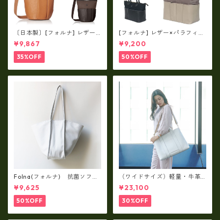
〔日本製〕[フォルナ] レザー×
[フォルナ] レザー×パラフィン
パラフィン筒型2way シュリン
筒型2way シュリンクレザー×
¥9,867
¥9,200
クレザー×79Aパラフィン fo
79Aパラフィン トートL fo-2
-259630
59632
35%OFF
50%OFF
Folna(フォルナ) 抗菌ソフト
（ワイドサイズ）軽量・牛革
スムースレザー トートバッグ
製品・2WAYヌメ革トートバッ
¥9,625
¥23,100
/ FOLNA RD fo-083244
グ（A3サイズ/日本製）(高収
納）ir-02G
50%OFF
30%OFF