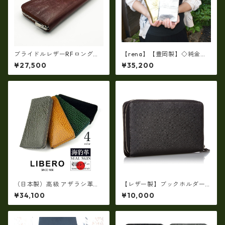
ブライドルレザーRFロングウ
【rena】【豊岡製】◇純金箔
ォレット イギリス産ブライ
革製品・限定生産☆スペイン
¥27,500
¥35,200
ドルレザー 日本製 tc-003H
牛革（仔牛革）手絞り＆オイ
G
ルレザー長財布 rj－0071【国
産品】
（日本製）高級 アザラシ革
【レザー製】ブックホルダー
（シールスキン）× 姫路レザー
付マルチシステムウォレット
¥34,100
¥10,000
ラウンドファスナー長財布 ロ
【ビジネス小物】ew-21545
ングウォレット ir-1400