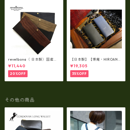
revelbona（ 日本製）国産牛
【日本製】【博庵・HIROAN】
革製・お札入れ ロングウォ
最高級牛革（ボーテッド）札
¥11,440
¥19,305
レット rl-001
入れ・長財布 ha-21535
20%OFF
35%OFF
その他の商品