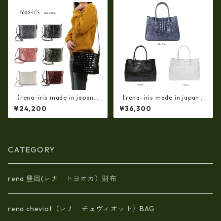
【rena-iris made in japan】
【rena-iris made in japan】
牛革製品・エナメルクロコ・
【日本製】牛革エナメルクロ
¥24,200
¥36,300
ショルダーバッグ(日本製）ir-
コ 軽量ラージサイズ・トート
4042
バッグ ir-674
CATEGORY
rena 豊岡(レナ トヨオカ）財布
rena cheviot（レナ チェヴィオット）BAG