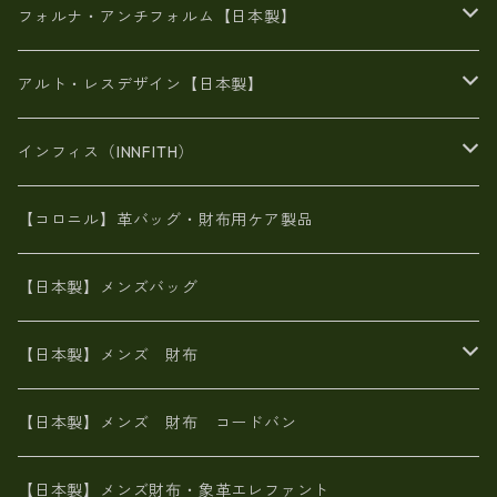
メタリック
メタリック
スエード
６号蝋引き帆布
二つ折り財布
フォルナ・アンチフォルム【日本製】
豊岡製品
がま口財布
エナメルクロコ
長財布
BAG
アルト・レスデザイン【日本製】
スペインレザー
がま口
スペインレザー
L字ファスナー財布
財布・小物
BAG
インフィス（INNFITH）
革友禅染め
斜め掛け
佐賀牛革
スペインレザー
ポーチ
財布・小物
BAG
【コロニル】革バッグ・財布用ケア製品
山羊革
オーストリッチ
革友禅染め
ヌメ革
財布ショルダー
財布・小物
【日本製】メンズバッグ
イタリアンレザー
イタリアンレザー
革西陣織り
革友禅染め
ヌメ革
がま口財布
【日本製】メンズ 財布
ヌメ革
山羊革
エゾ鹿革
栃木レザー
革友禅染め
火山灰染め
象革エレファント【日本製】メンズ 財布
【日本製】メンズ 財布 コードバン
メタリック
ピッグスキン
山羊革
山羊革
名刺入れ・キーケース、他
鮫革シャーク【日本製】メンズ 財布
【日本製】メンズ財布・象革エレファント