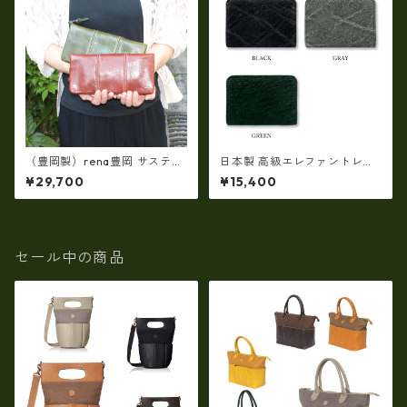
（豊岡製）rena豊岡 サスティ
日本製 高級エレファントレザ
ナブルレザー・レッザボタニ
ー × 姫路レザー ラウンドファ
¥29,700
¥15,400
カ 牛革ラウンドファスナー長
スナーコインケース 小銭入れ
財布 rt-030
本革(5177)
セール中の商品