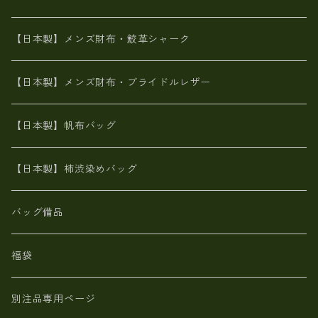
革友禅染め
ダチョウ革
メタリック
ブライドルレザー【日本製】メンズ 財布
【日本製】メンズ財布・鮫革シャーク
ポーテッド
メタリック
ポニー革
MAISON de HIROAN 【日本製】メンズ 財布
【日本製】メンズ財布・ブライドルレザー
神鍋山火山灰手染め
カンガルー革
栃木レザー 【日本製】メンズ 財布
【日本製】帆布バッグ
鹿革
革小物・財布【日本製】メンズ レディース
【日本製】柿渋染めバッグ
【日本製】メンズ 財布 アザラシ革(シールスキン)
バッグ備品
福袋
別注品専用ページ