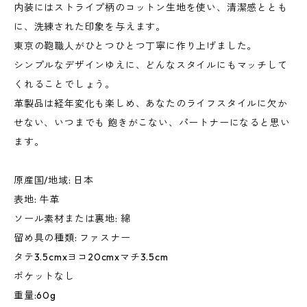
内装にはストライプ柄のコットン生地を使い、清潔感ととも
に、洗練された印象を与えます。
東京の鞄職人がひとつひとつ丁寧に作り上げました。
シンプルなデザインゆえに、どんなスタイルにもマッチして
くれることでしょう。
革製品は経年変化も楽しめ、あなたのライフスタイルに欠か
せない、いつまでも 飽きがこない、パートナーになると思い
ます。
原産国/地域: 日本
表地: 牛革
ソール素材または裏地: 綿
留め具の種類: ファスナー
タテ3.5cmxヨコ20cmxマチ3.5cm
ポケットなし
重量:60g