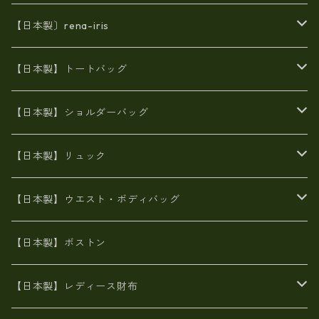
【日本製〕rena-iris
エナメル（パテント）レザー
【日本製】トートバッグ
牛革製品トート・ショルダー
火山灰染めバッグ
【日本製】ショルダーバッグ
8号帆布
牛革製品リュック
ヌメ革バッグ
漂流ロープバッグ
【日本製】リュック
豊岡製
Ａ3サイズ
6号蝋引き帆布
オイルレザー
火山灰染めバッグ
帆布
【日本製】ウエスト・ボディバッグ
8号帆布
豊岡
エナメル
財布ポシェット
牛革
帆布
【日本製】ボストン
豊岡製
がま口
牛革
日本製
リネン
オイルレザー
【日本製】レディース財布