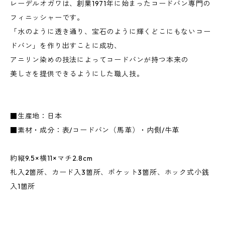
レーデルオガワは、創業1971年に始まったコードバン専門の
フィニッシャーです。
「水のように透き通り、宝石のように輝くどこにもないコー
ドバン」を作り出すことに成功、
アニリン染めの技法によってコードバンが持つ本来の
美しさを提供できるようにした職人技。
■生産地：日本
■素材・成分：表/コードバン（馬革）・内側/牛革
約縦9.5×横11×マチ2.8cm
札入2箇所、カード入3箇所、ポケット3箇所、ホック式小銭
入1箇所