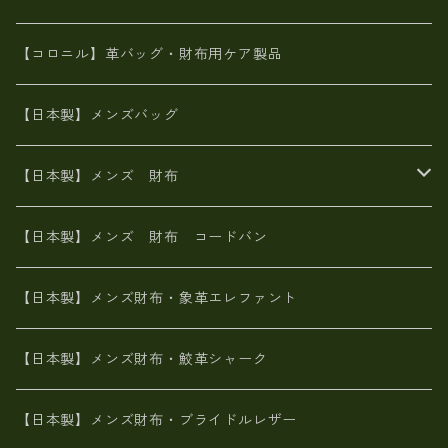
革友禅染め
斜め掛け
佐賀牛革
スペインレザー
ポーチ
財布・小物
BAG
【コロニル】革バッグ・財布用ケア製品
山羊革
オーストリッチ
革友禅染め
ヌメ革
財布ショルダー
財布・小物
【日本製】メンズバッグ
イタリアンレザー
イタリアンレザー
革西陣織り
革友禅染め
ヌメ革
がま口財布
【日本製】メンズ 財布
ヌメ革
山羊革
エゾ鹿革
栃木レザー
革友禅染め
火山灰染め
象革エレファント【日本製】メンズ 財布
【日本製】メンズ 財布 コードバン
メタリック
ピッグスキン
山羊革
山羊革
名刺入れ・キーケース、他
鮫革シャーク【日本製】メンズ 財布
【日本製】メンズ財布・象革エレファント
革友禅染め
ダチョウ革
メタリック
ブライドルレザー【日本製】メンズ 財布
【日本製】メンズ財布・鮫革シャーク
ポーテッド
メタリック
ポニー革
MAISON de HIROAN 【日本製】メンズ 財布
【日本製】メンズ財布・ブライドルレザー
神鍋山火山灰手染め