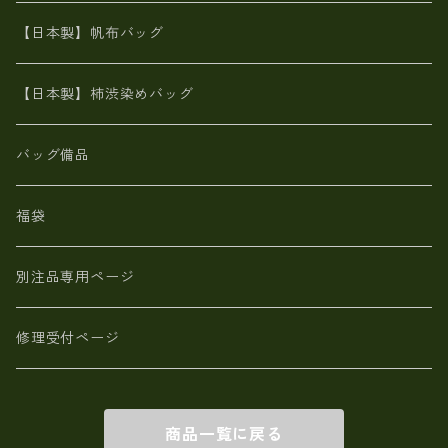
カンガルー革
栃木レザー 【日本製】メンズ 財布
【日本製】帆布バッグ
鹿革
革小物・財布【日本製】メンズ レディース
【日本製】柿渋染めバッグ
【日本製】メンズ 財布 アザラシ革(シールスキン)
バッグ備品
福袋
別注品専用ページ
修理受付ページ
商品一覧に戻る