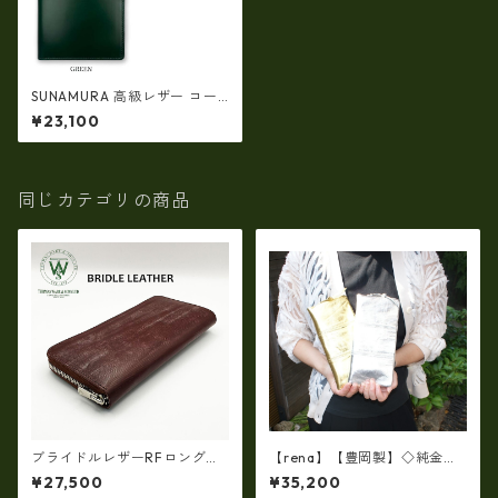
SUNAMURA 高級レザー コー
ドバン 二つ折り財布（コイン
¥23,100
入れあり）(日本製) ly-1001
同じカテゴリの商品
ブライドルレザーRFロングウ
【rena】【豊岡製】◇純金箔
ォレット イギリス産ブライ
革製品・限定生産☆スペイン
¥27,500
¥35,200
ドルレザー 日本製 tc-003H
牛革（仔牛革）手絞り＆オイ