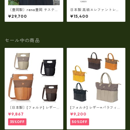
（豊岡製）rena豊岡 サスティ
日本製 高級エレファントレザ
ナブルレザー・レッザボタニ
ー × 姫路レザー ラウンドファ
¥29,700
¥15,400
カ 牛革ラウンドファスナー長
スナーコインケース 小銭入れ
財布 rt-030
本革(5177)
セール中の商品
〔日本製〕[フォルナ] レザー×
[フォルナ] レザー×パラフィン
パラフィン筒型2way シュリン
筒型2way シュリンクレザー×
¥9,867
¥9,200
クレザー×79Aパラフィン fo
79Aパラフィン トートL fo-2
-259630
59632
35%OFF
50%OFF