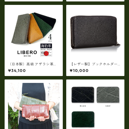
G
ルレザー長財布 rj－0071【国
産品】
（日本製）高級 アザラシ革
【レザー製】ブックホルダー
（シールスキン）× 姫路レザー
付マルチシステムウォレット
¥34,100
¥10,000
ラウンドファスナー長財布 ロ
【ビジネス小物】ew-21545
ングウォレット ir-1400