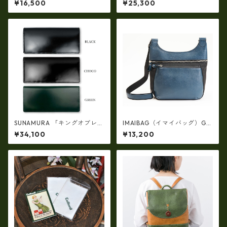
¥16,500
¥25,300
ドケース 本革 リアルレザー(51
ンドセルデザイン・シュリン
72ur)
クヌメ牛革・リュック（A4/si
ze）ir-2502
SUNAMURA 「キングオブレザ
IMAIBAG（イマイバッグ）GE
ー」、「革のダイヤモンド」
NOVA斜め掛けメッセンジャー
¥34,100
¥13,200
高級レザー コードバン 長札入
ショルダー（日本製）ri-2747
れ・長財布(日本製) ly-1000