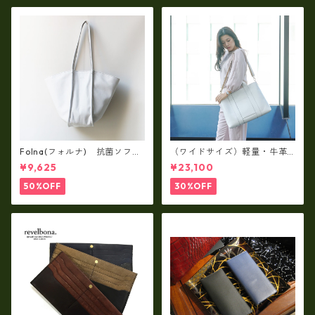
Folna(フォルナ) 抗菌ソフト
（ワイドサイズ）軽量・牛革
スムースレザー トートバッグ
製品・2WAYヌメ革トートバッ
¥9,625
¥23,100
/ FOLNA RD fo-083244
グ（A3サイズ/日本製）(高収
納）ir-02G
50%OFF
30%OFF