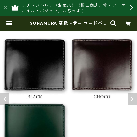
ナチュラルレナ（お蔵店）（槙田商店、傘・アロマ
オイル・パジャマ）こちらより
SUNAMURA 高級レザー コードバン
二つ折り財布（コイン入れあり）(日
本製) ly-1001 | 豊岡製オリジナル
バッグ製造販売【日本製・バッグ財
布 専門店】レナ ジャパンメイ
ド ショップ