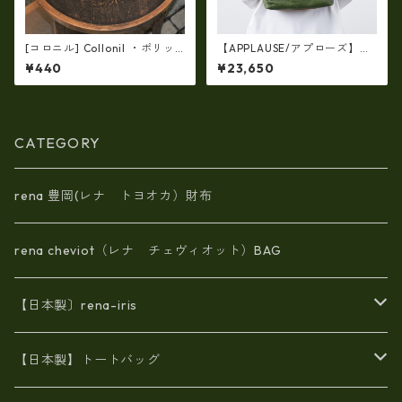
[コロニル] Collonil ・ポリッ
【APPLAUSE/アプローズ】レ
シングクロス【1枚】（ふき取
ザー コンビフラップ リュック
¥440
¥23,650
り布）-14 バッグ・財布用レ
（日本製）ap-5012
ザーケア
CATEGORY
rena 豊岡(レナ トヨオカ）財布
rena cheviot（レナ チェヴィオット）BAG
【日本製〕rena-iris
エナメル（パテント）レザー
【日本製】トートバッグ