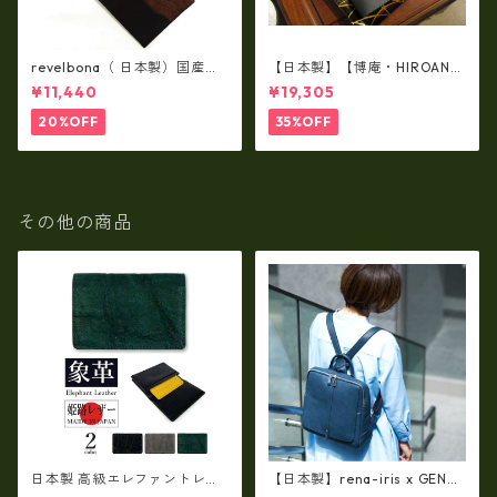
revelbona（ 日本製）国産牛
【日本製】【博庵・HIROAN】
革製・お札入れ ロングウォ
最高級牛革（ボーテッド）札
¥11,440
¥19,305
レット rl-001
入れ・長財布 ha-21535
20%OFF
35%OFF
その他の商品
日本製 高級エレファントレザ
【日本製】rena-iris x GENO
ー × 姫路レザー 名刺入れ カー
VA（IMAIBAG）コラボ製品ラ