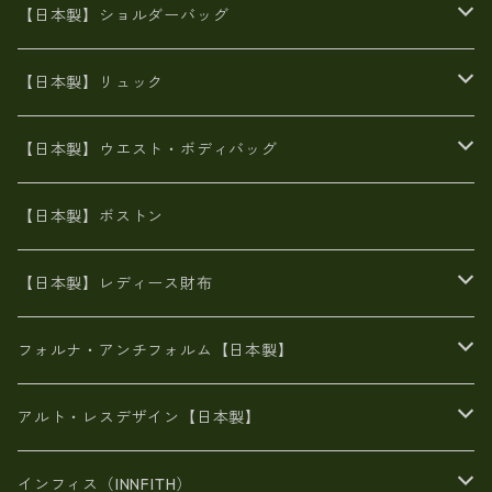
牛革製品トート・ショルダー
火山灰染めバッグ
【日本製】ショルダーバッグ
8号帆布
牛革製品リュック
ヌメ革バッグ
漂流ロープバッグ
【日本製】リュック
豊岡製
Ａ3サイズ
6号蝋引き帆布
オイルレザー
火山灰染めバッグ
帆布
【日本製】ウエスト・ボディバッグ
8号帆布
豊岡
エナメル
財布ポシェット
牛革
帆布
【日本製】ボストン
豊岡製
がま口
牛革
日本製
リネン
オイルレザー
【日本製】レディース財布
メタリック
メタリック
スエード
６号蝋引き帆布
二つ折り財布
フォルナ・アンチフォルム【日本製】
豊岡製品
がま口財布
エナメルクロコ
長財布
BAG
アルト・レスデザイン【日本製】
スペインレザー
がま口
スペインレザー
L字ファスナー財布
財布・小物
BAG
インフィス（INNFITH）