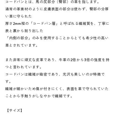
コードバンとは、馬の尻部分（臀部）の革を指します。
通常の革素材のように皮膚表面の部分は使わず、臀部の分厚
い革に守られた
厚さ2mm程の「コードバン層」と呼ばれる繊維質を、丁寧に
表と裏から削り出した
「内側の部分」のみを使用することからとても希少性の高い
革とされています。
また非常に頑丈な皮革であり、牛革の2倍から3倍の強度を持
つと言われています。
コードバンは繊維が緻密であり、光沢も美しいのが特徴で
す。
繊維が細かいため傷が付きにくく、表面を革で守られていた
ことから手触りがしなやかで繊細です。
【サイズ】