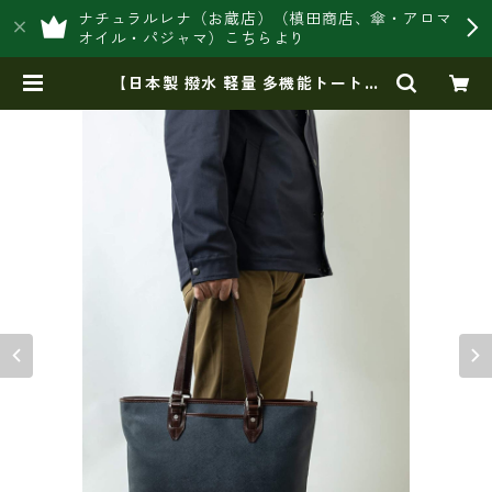
ナチュラルレナ（お蔵店）（槙田商店、傘・アロマ
オイル・パジャマ）こちらより
【日本製 撥水 軽量 多機能トートバ
ッグメンズ】INNFITH SAFFIANO
ビジネストートバッグ 大容量 自立
メンズ B4 A4 通勤 出張 普段使い ビ
ジカジ if-55730 | 豊岡製オリジ
ナルバッグ製造販売【日本製・バッ
グ財布 専門店】レナ ジャパンメ
イド ショップ