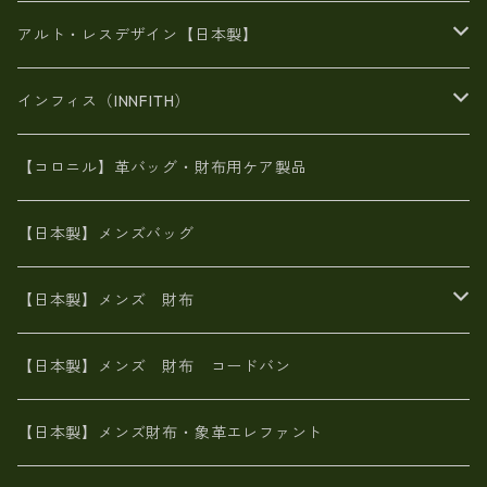
豊岡製品
がま口財布
エナメルクロコ
長財布
BAG
アルト・レスデザイン【日本製】
スペインレザー
がま口
スペインレザー
L字ファスナー財布
財布・小物
BAG
インフィス（INNFITH）
革友禅染め
斜め掛け
佐賀牛革
スペインレザー
ポーチ
財布・小物
BAG
【コロニル】革バッグ・財布用ケア製品
山羊革
オーストリッチ
革友禅染め
ヌメ革
財布ショルダー
財布・小物
【日本製】メンズバッグ
イタリアンレザー
イタリアンレザー
革西陣織り
革友禅染め
ヌメ革
がま口財布
【日本製】メンズ 財布
ヌメ革
山羊革
エゾ鹿革
栃木レザー
革友禅染め
火山灰染め
象革エレファント【日本製】メンズ 財布
【日本製】メンズ 財布 コードバン
メタリック
ピッグスキン
山羊革
山羊革
名刺入れ・キーケース、他
鮫革シャーク【日本製】メンズ 財布
【日本製】メンズ財布・象革エレファント
革友禅染め
ダチョウ革
メタリック