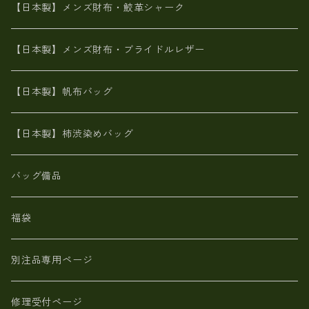
ブライドルレザー【日本製】メンズ 財布
【日本製】メンズ財布・鮫革シャーク
ポーテッド
メタリック
ポニー革
MAISON de HIROAN 【日本製】メンズ 財布
【日本製】メンズ財布・ブライドルレザー
神鍋山火山灰手染め
カンガルー革
栃木レザー 【日本製】メンズ 財布
【日本製】帆布バッグ
鹿革
革小物・財布【日本製】メンズ レディース
【日本製】柿渋染めバッグ
【日本製】メンズ 財布 アザラシ革(シールスキン)
バッグ備品
福袋
別注品専用ページ
修理受付ページ