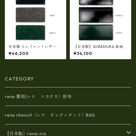
日本製 エレファントレザー ×
【日本製】SUNAMURA 高級レ
姫路レザー ラウンドファスナ
ザー コードバン 長財布（札入
¥46,200
¥34,100
ーロングウォレット長財布 本
れ二つ折り） ly-1000
革(5175)
CATEGORY
rena 豊岡(レナ トヨオカ）財布
rena cheviot（レナ チェヴィオット）BAG
【日本製〕rena-iris