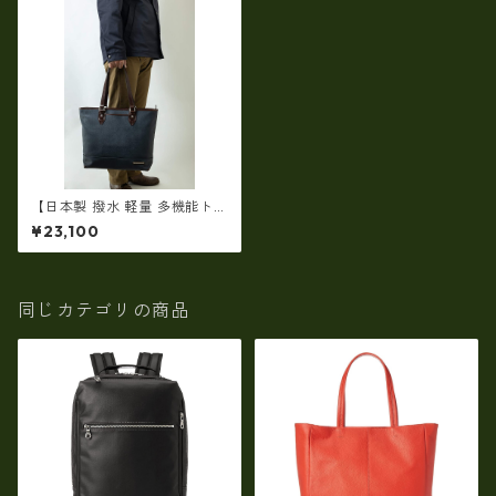
【日本製 撥水 軽量 多機能トー
トバッグメンズ】INNFITH SA
¥23,100
FFIANOビジネストートバッグ
大容量 自立 メンズ B4 A4 通
勤 出張 普段使い ビジカジ if
-55730
同じカテゴリの商品