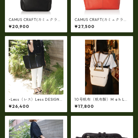
CAMUS CRAFT(カミュクラフ
CAMUS CRAFT(カミュクラフ
ト) ビジネスバッグ リュック
ト) ビジネスバッグ トートバ
¥20,900
¥27,500
サック 日本製 撥水 軽量 ユニ
ッグ 日本製 撥水 軽量 ユニセ
セックス cc-2702
ックス cc-2703
-Less（レス）Less DESIGN
10号帆布（帆布製）M a h L
(レスデザイン)Scarred Textu
革コンビ・リュック 7M2-11
¥26,400
¥17,800
re（牛革）斜め掛け＆多機能
44
トート（L/SIZE） LMSB-0514