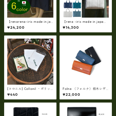
【renarena-iris made in jap
【rena -iris made in japa
an】【日本製】（6・color)牛
n】【日本製】軽量☆牛革製
¥24,200
¥14,300
革製品・エナメルクロコ・パ
品・ヌメ革製(艶光沢調）・手
ーティバッグ ir-663
提げトートバッグ(A4サイズ）
ri-01a
[コロニル] Collonil ・ポリッ
Folna （フォルナ）栃木レザ
シングクロス【1枚】（ふき取
ー フラップ長財布 / No.29938
¥440
¥22,000
り布）-14 バッグ・財布用レ
93
ザーケア