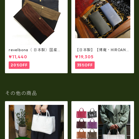
revelbona（ 日本製）国産牛
【日本製】【博庵・HIROAN】
革製・お札入れ ロングウォ
最高級牛革（ボーテッド）札
¥11,440
¥19,305
レット rl-001
入れ・長財布 ha-21535
20%OFF
35%OFF
その他の商品