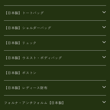
エナメル（パテント）レザー
【日本製】トートバッグ
牛革製品トート・ショルダー
火山灰染めバッグ
【日本製】ショルダーバッグ
8号帆布
牛革製品リュック
ヌメ革バッグ
漂流ロープバッグ
【日本製】リュック
豊岡製
Ａ3サイズ
6号蝋引き帆布
オイルレザー
火山灰染めバッグ
帆布
【日本製】ウエスト・ボディバッグ
8号帆布
豊岡
エナメル
財布ポシェット
牛革
帆布
【日本製】ボストン
豊岡製
がま口
牛革
日本製
リネン
オイルレザー
【日本製】レディース財布
メタリック
メタリック
スエード
６号蝋引き帆布
二つ折り財布
フォルナ・アンチフォルム【日本製】