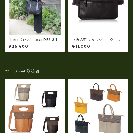
-Less（レス）Less DESIGN
（再入荷しました）エヴァウ
(レスデザイン)Scarred Textu
ィン EVERWIN 日本製 【日本
¥26,400
¥11,000
re（牛革）斜め掛け＆多機能
製】【レザー】ウェストボデ
トート（L/SIZE） LMSB-0514
ィバッグ メンズ 薄型【ビジネ
ス】メンズウエストバッグ ew
-22102-BK
セール中の商品