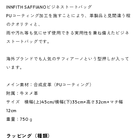
INNFITH SAFFIANOビジネストートバッグ
PUコーティング加工を施すことにより、革製品と見間違う程
のクオリティと、
雨や汚れ等も気にせず使用できる実用性を兼ね備えたビジネ
ストートバッグです。
海外ブランドでも人気のサフィアーノという型押しが入って
います。
メイン素材：合成皮革（PUコーティング）
附属：牛ヌメ革
サイズ 横幅(上)45cm/横幅(下)35cm×高さ32cm×マチ幅
12cm
重量：750ｇ
ラッピング（種類）