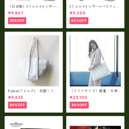
〔日本製〕[フォルナ] レザー×
[フォルナ] レザー×パラフィン
パラフィン筒型2way シュリン
筒型2way シュリンクレザー×
¥9,867
¥9,200
クレザー×79Aパラフィン fo
79Aパラフィン トートL fo-2
-259630
59632
35%OFF
50%OFF
Folna(フォルナ) 抗菌ソフト
（ワイドサイズ）軽量・牛革
スムースレザー トートバッグ
製品・2WAYヌメ革トートバッ
¥9,625
¥23,100
/ FOLNA RD fo-083244
グ（A3サイズ/日本製）(高収
納）ir-02G
50%OFF
30%OFF