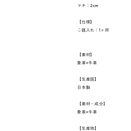
マチ：2cm
【仕様】
こ銭入れ：1ヶ所
【素材】
象革×牛革
【生産国】
日本製
【素材・成分】
象革×牛革
【生産地】