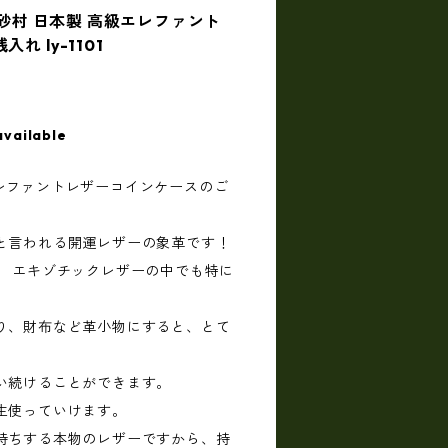
 砂村 日本製 高級エレファント
れ ly-1101
available
高級エレファントレザーコインケースのご
と言われる開運レザーの象革です！
。 エキゾチックレザーの中でも特に
り、財布など革小物にすると、とて
い続けることができます。
生使っていけます。
持ちする本物のレザーですから、持