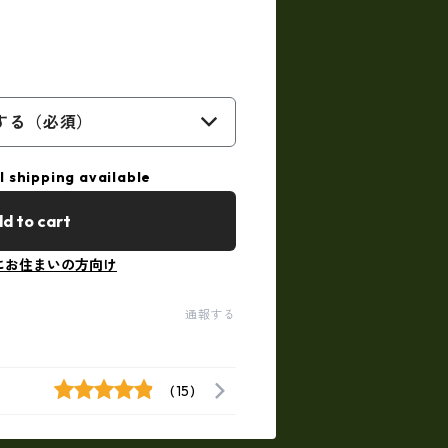
する（必須）
l shipping available
d to cart
にお住まいの方向け
通報する
(15)