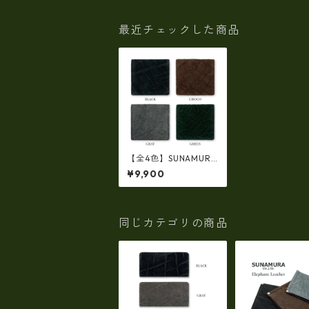
最近チェックした商品
【全4色】SUNAMURA
砂村 日本製 高級エレ
¥9,900
ファントレザー コイン
ケース 小銭入れ ly-11
01
同じカテゴリの商品