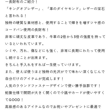
ー長財布のご紹介！
「キングオブレザー」、「革のダイヤモンド」レザーの宝石
と言われる！
独特の硬質な素材感と、使用することで輝きを増すツヤ感の
コードバン使用の長財布！
非常に頑丈な皮革であり、牛革の2倍から3倍の強度を持って
いるといわれています。
シミや、汚れ、傷などにも強く、非常に長期にわたって使用
し続けることが出来ます。
きちんと手入れをすれば一生使っていけます。
また、使えば使うほど独特の光沢がでて味わい深くなじんで
自分だけのアイテムが完成します！
人気のラウンドファスナーデザインで使い勝手抜群です！
蛇腹仕様で開閉が大きく開くので小銭やカードが使いやすく
てGOOD！
高級感のあるアイテムなのでお祝いやプレゼントに最適で