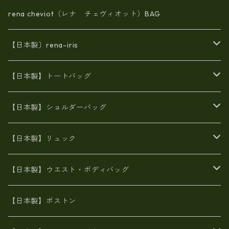
rena cheviot（レナ チェヴィオット）BAG
【日本製〕rena-iris
エナメル（パテント）レザー
【日本製】トートバッグ
牛革製品トート・ショルダー
火山灰染めバッグ
【日本製】ショルダーバッグ
8号帆布
牛革製品リュック
ヌメ革バッグ
漂流ロープバッグ
【日本製】リュック
豊岡製
Ａ3サイズ
6号蝋引き帆布
オイルレザー
火山灰染めバッグ
帆布
【日本製】ウエスト・ボディバッグ
8号帆布
豊岡
エナメル
財布ポシェット
牛革
帆布
【日本製】ボストン
豊岡製