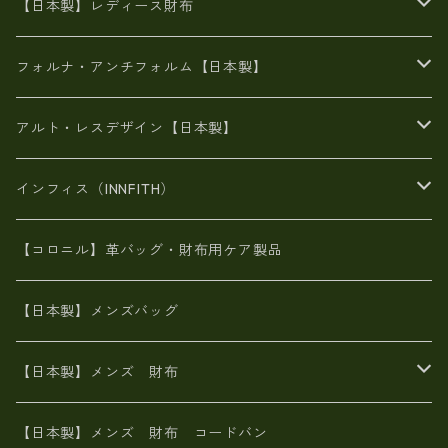
がま口
牛革
日本製
リネン
オイルレザー
【日本製】レディース財布
メタリック
メタリック
スエード
６号蝋引き帆布
二つ折り財布
フォルナ・アンチフォルム【日本製】
豊岡製品
がま口財布
エナメルクロコ
長財布
BAG
アルト・レスデザイン【日本製】
スペインレザー
がま口
スペインレザー
L字ファスナー財布
財布・小物
BAG
インフィス（INNFITH）
革友禅染め
斜め掛け
佐賀牛革
スペインレザー
ポーチ
財布・小物
BAG
【コロニル】革バッグ・財布用ケア製品
山羊革
オーストリッチ
革友禅染め
ヌメ革
財布ショルダー
財布・小物
【日本製】メンズバッグ
イタリアンレザー
イタリアンレザー
革西陣織り
革友禅染め
ヌメ革
がま口財布
【日本製】メンズ 財布
ヌメ革
山羊革
エゾ鹿革
栃木レザー
革友禅染め
火山灰染め
象革エレファント【日本製】メンズ 財布
【日本製】メンズ 財布 コードバン