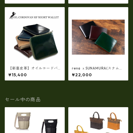
ドファスナーミニ財布 tc-049
き）【日本製】tc-0201A
0
【新喜皮革】オイルコードバ
rena ｘSUNAMURA(スナムラ)
ンラウンドファスナーショー
コラボ製品・日本製 コードバ
¥15,400
¥22,000
トウォレット 日本製 tc-048
ン新喜皮革xレーデルオガワ
4
二つ折り財布（コイン入れな
し・スリムデザイン）smir-10
06
セール中の商品