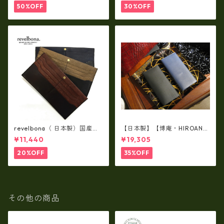
納）ir-02G
50%OFF
30%OFF
revelbona（ 日本製）国産牛
【日本製】【博庵・HIROAN】
革製・お札入れ ロングウォ
最高級牛革（ボーテッド）札
¥11,440
¥19,305
レット rl-001
入れ・長財布 ha-21535
20%OFF
35%OFF
その他の商品