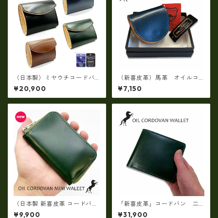
（日本製）ミヤウチコードバ
（新喜皮革）馬革 オイルコ
ン・フラップミニウォレッ
ードバン小銭入れ 日本製 T
¥20,900
¥7,150
ト 馬革 TC-002HG
0486N
（日本製 新喜皮革 コードバ
「新喜皮革」コードバン 二
ン）オイルコードバンラウン
つ折り財布（コイン入れ付
¥9,900
¥31,900