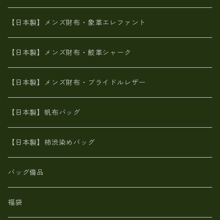
メタリック
ピッグスキン
山羊革
山羊革
名刺入れ・キーケース、他
鮫革シャーク【日本製】メンズ 財布
【日本製】メンズ財布・象革エレファント
革友禅染め
ダチョウ革
メタリック
ブライドルレザー【日本製】メンズ 財布
【日本製】メンズ財布・鮫革シャーク
ポーテッド
メタリック
ポニー革
MAISON de HIROAN 【日本製】メンズ 財布
【日本製】メンズ財布・ブライドルレザー
神鍋山火山灰手染め
カンガルー革
栃木レザー 【日本製】メンズ 財布
【日本製】帆布バッグ
鹿革
革小物・財布【日本製】メンズ レディース
【日本製】柿渋染めバッグ
【日本製】メンズ 財布 アザラシ革(シールスキン)
バッグ備品
福袋