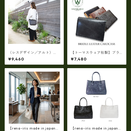
（レスデザイン／アルト）
【トーマスウェア社製】ブラ
（日本製）牛革オイルシュリ
イドルレザー製 カードケー
¥9,460
¥7,480
ンク サコッシュ ショルダ
ス 日本製 U0411
ー AMSB-1329
【rena-iris made in japan】
【rena-iris made in japan】