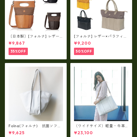
〔日本製〕[フォルナ] レザー×
[フォルナ] レザー×パラフィン
パラフィン筒型2way シュリン
筒型2way シュリンクレザー×
¥9,867
¥9,200
クレザー×79Aパラフィン fo
79Aパラフィン トートL fo-2
-259630
59632
35%OFF
50%OFF
Folna(フォルナ) 抗菌ソフト
（ワイドサイズ）軽量・牛革
スムースレザー トートバッグ
製品・2WAYヌメ革トートバッ
¥9,625
¥23,100
/ FOLNA RD fo-083244
グ（A3サイズ/日本製）(高収