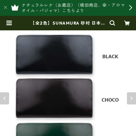
ナチュラルレナ（お蔵店）（槙田商店、傘・アロマ
オイル・パジャマ）こちらより
【全2色】SUNAMURA 砂村 日本製
高級レザー コードバン ラウンドフ
ァスナー長財布 ly-1005 | 豊岡製オ
リジナルバッグ製造販売【日本製・
バッグ財布 専門店】レナ ジャパ
ンメイド ショップ