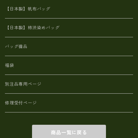
カンガルー革
栃木レザー 【日本製】メンズ 財布
【日本製】帆布バッグ
鹿革
革小物・財布【日本製】メンズ レディース
【日本製】柿渋染めバッグ
【日本製】メンズ 財布 アザラシ革(シールスキン)
バッグ備品
福袋
別注品専用ページ
修理受付ページ
商品一覧に戻る