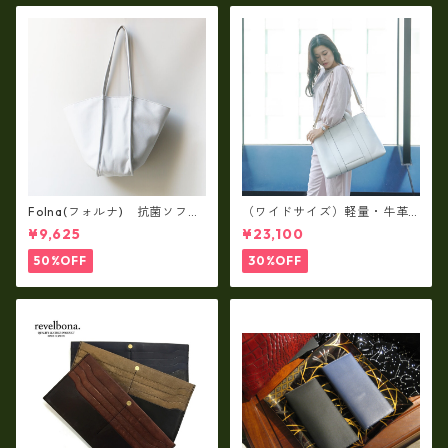
Folna(フォルナ) 抗菌ソフト
（ワイドサイズ）軽量・牛革
スムースレザー トートバッグ
製品・2WAYヌメ革トートバッ
¥9,625
¥23,100
/ FOLNA RD fo-083244
グ（A3サイズ/日本製）(高収
納）ir-02G
50%OFF
30%OFF