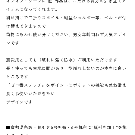
オンオフ・シーンに”匠”作品は、こだわる貴方の引き立てア
イテムになってくれます。
斜め掛けで口折りスタイル・縦型ショルダー等、ベルトが付
け替えできますので
荷物にあわせ使い分けください、男女年齢問わず人気デザイ
ンです
震災用としても（破れに強く防水）ご利用いただけます
長く使っても生地に腰があり 型崩れしないのが本当に良い
ところです
『ゼロ番ステッチ』をポイントにポケットの機能も兼ね備え
長くお使いいただきたい
デザインです
■倉敷児島製・蝋引き6号帆布・6号帆布に”蝋引き加工”を施