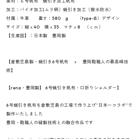
素材：６号帆布 蝋引き加工帆布
加工：バイオ加工(ムラ柄）蝋引き加工（撥水防水）
付属：牛革 重さ：580 g （type-B）デザイン
サイズ：縦ｘ40 横ｘ35 マチｘ8 （ｃｍ）
【生産国】：日本製 豊岡製
【倉敷児島製・蝋引き6号帆布 ｘ 豊岡鞄職人の最高峰技
術】
【rena・豊岡製】 6号蝋引き帆布・口折りショルダー】
6号蝋引き帆布を倉敷児島の工場で作り上げ”日本一コラボ”で
製作いたしました
豊岡・鞄職人の縫製技術との融合作品です