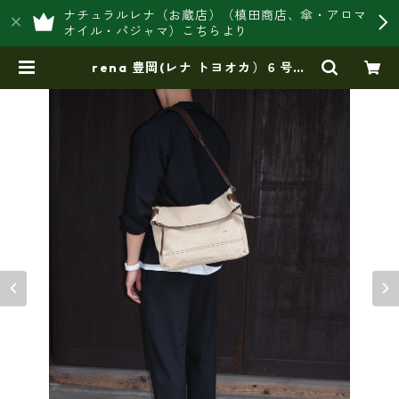
ナチュラルレナ（お蔵店）（槙田商店、傘・アロマ
オイル・パジャマ）こちらより
rena 豊岡(レナ トヨオカ）６号帆
布 蝋引きバイオ加工(倉敷児島製）
（type-B）口折れショルダー（rj-
3031）【豊岡製品】 | 豊岡製オリジ
ナルバッグ製造販売【日本製・バッ
グ財布 専門店】レナ ジャパンメ
イド ショップ