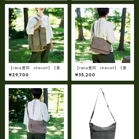
ルダー FB-103
3
【rena豊岡 cheviot】【豊
【rena豊岡 cheviot】【豊
岡製・火山灰手染め】8号帆布
岡製・火山灰手め】神鍋山・
¥29,700
¥35,200
ショルダートート（縦型） tz-
火山灰染め 8号帆布・斜め掛
22
けショルダーバッグ（tz-20)