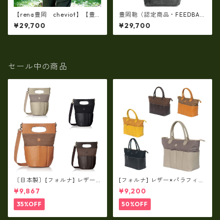
【rena豊岡 cheviot】【豊
豊岡鞄（認定商品・FEEDBA
岡製・火山灰染め】8号帆布・
G）豊岡製・神鍋山火山灰染め
¥29,700
¥29,700
斜め掛けショルダー tz-24
8号帆布・イブクロ型斜め掛け
ショルダーバッグ FB-102-B
セール中の商品
〔日本製〕[フォルナ] レザー×
[フォルナ] レザー×パラフィン
パラフィン筒型2way シュリン
筒型2way シュリンクレザー×
¥9,867
¥9,200
クレザー×79Aパラフィン fo
79Aパラフィン トートL fo-2
-259630
59632
35%OFF
50%OFF