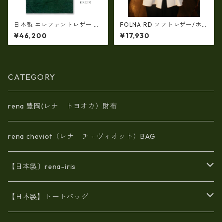
日本製 エレファントレザー ×
FOLNA RD ソフトレザー/ホイ
姫路レザー ラウンドファスナ
ルレザー エンべロープ 長財
¥46,200
¥17,930
ーロングウォレット長財布 本
布 fo-2993901
革(5175)
CATEGORY
rena 豊岡(レナ トヨオカ）財布
rena cheviot（レナ チェヴィオット）BAG
【日本製〕rena-iris
エナメル（パテント）レザー
【日本製】トートバッグ