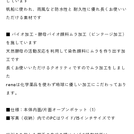
しています
帆船に使われ、雨風など防水性と 耐久性に優れ長くお使いい
ただける素材です
■ バイオ加工・酵母バイオ顔料ムラ加工（ビンテージ加工）
を施しています
天然酵母の活動反応を利用して染色顔料にムラを作り出す加
工です
長くお使いいただけるクオリティですのでムラ加工をしまし
た
renaは化学薬品を使わず地球に優しい加工にこだわっており
ます。
■仕様：本体内面/片面オープンポケット（1）
■写真（収納）内でのPCはワイド/15インチサイズです