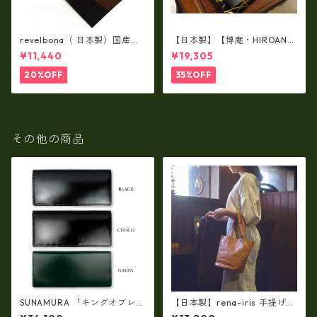
revelbona（ 日本製）国産牛
【日本製】【博庵・HIROAN】
革製・お札入れ ロングウォ
最高級牛革（ボーテッド）札
¥11,440
¥19,305
レット rl-001
入れ・長財布 ha-21535
20%OFF
35%OFF
その他の商品
SUNAMURA 「キングオブレザ
【日本製】rena-iris 手提げト
ー」、「革のダイヤモンド」
ート柔らかい素上げ姫路レザ