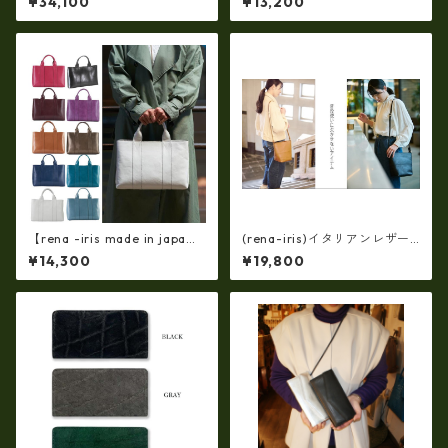
¥34,100
¥13,200
高級レザー コードバン 長札入
ー・ソフトオイルレザー ハ
れ・長財布(日本製) ly-1000
ンドトート rn-29
【rena -iris made in japa
(rena-iris)イタリアンレザー
n】【日本製】軽量☆牛革製
（シュリンク革）・斜め掛け
¥14,300
¥19,800
品・ヌメ革製(艶光沢調）・手
ショルダー（日本製）ri-722
提げトートバッグ(A4サイズ）
ri-01a