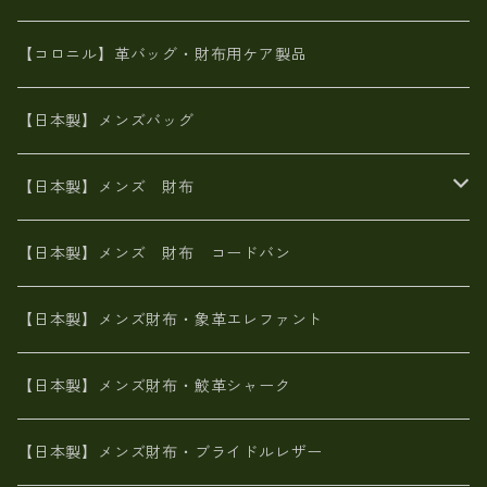
革友禅染め
斜め掛け
佐賀牛革
スペインレザー
ポーチ
財布・小物
BAG
【コロニル】革バッグ・財布用ケア製品
山羊革
オーストリッチ
革友禅染め
ヌメ革
財布ショルダー
財布・小物
【日本製】メンズバッグ
イタリアンレザー
イタリアンレザー
革西陣織り
革友禅染め
ヌメ革
がま口財布
【日本製】メンズ 財布
ヌメ革
山羊革
エゾ鹿革
栃木レザー
革友禅染め
火山灰染め
象革エレファント【日本製】メンズ 財布
【日本製】メンズ 財布 コードバン
メタリック
ピッグスキン
山羊革
山羊革
名刺入れ・キーケース、他
鮫革シャーク【日本製】メンズ 財布
【日本製】メンズ財布・象革エレファント
革友禅染め
ダチョウ革
メタリック
ブライドルレザー【日本製】メンズ 財布
【日本製】メンズ財布・鮫革シャーク
ポーテッド
メタリック
ポニー革
MAISON de HIROAN 【日本製】メンズ 財布
【日本製】メンズ財布・ブライドルレザー
神鍋山火山灰手染め