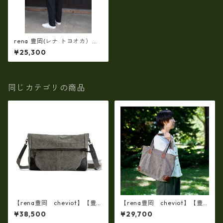
rena 豊岡(レナ トヨオカ）６
号帆布 蝋引きバイオ加工(倉敷
¥25,300
児島製）（type-B）口折れシ
ョルダー（rj-3031）【豊岡製
品】
同じカテゴリの商品
【rena豊岡 cheviot】【豊
【rena豊岡 cheviot】【豊
岡製・火山灰+松墨手染め】8
岡製・火山灰染め】8号帆布シ
¥38,500
¥29,700
号帆布・口折り斜め掛けショ
ョルダートート（横型） tz-2