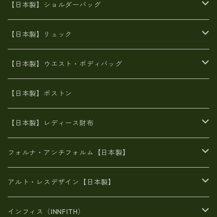
牛革製品トート・ショルダー
火山灰染めバッグ
【日本製】ショルダーバッグ
8号帆布
牛革製品リュック
ヌメ革バッグ
漂流ロープバッグ
【日本製】リュック
豊岡製
Ａ3サイズ
6号蝋引き帆布
オイルレザー
火山灰染めバッグ
帆布
【日本製】ウエスト・ボディバッグ
8号帆布
豊岡
エナメル
財布ポシェット
牛革
帆布
【日本製】ボストン
豊岡製
がま口
牛革
日本製
リネン
オイルレザー
【日本製】レディース財布
メタリック
メタリック
スエード
６号蝋引き帆布
二つ折り財布
フォルナ・アンチフォルム【日本製】
豊岡製品
がま口財布
エナメルクロコ
長財布
BAG
アルト・レスデザイン【日本製】
スペインレザー
がま口
スペインレザー
L字ファスナー財布
財布・小物
BAG
インフィス（INNFITH）