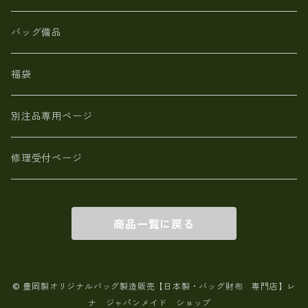
【日本製】メンズ 財布 アザラシ革(シールスキン)
バッグ備品
福袋
別注品専用ページ
修理受付ページ
商品一覧に戻る
© 豊岡製オリジナルバッグ製造販売【日本製・バッグ財布 専門店】レ
ナ ジャパンメイド ショップ