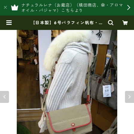
ナチュラルレナ（お蔵店）（槙田商店、傘・アロマ
オイル・パジャマ）こちらより
【日本製】6号パラフィン帆布・ヌ
メ革付属 斜め掛けショルダー tz
-45 | 豊岡製オリジナルバッグ製造
販売【日本製・バッグ財布 専門
店】レナ ジャパンメイド ショッ
プ