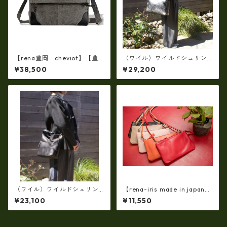
【rena豊岡 cheviot】【豊
（ワイル）ワイルドシュリン
岡製・火山灰+松墨手染め】8
クレザー2WAYショルダーバッ
¥38,500
¥29,200
号帆布・口折り斜め掛けショ
グ XL（日本製）RM-210452
ルダー FB-103
（ワイル）ワイルドシュリン
【rena-iris made in japan】
クレザー2WAYショルダーバッ
【日本製】（10color）素上
¥23,100
¥11,550
グ（日本製）RM-210451
げ・オイルレザー ポシェッ
ト・ミニショルダーバッグ r
n-301