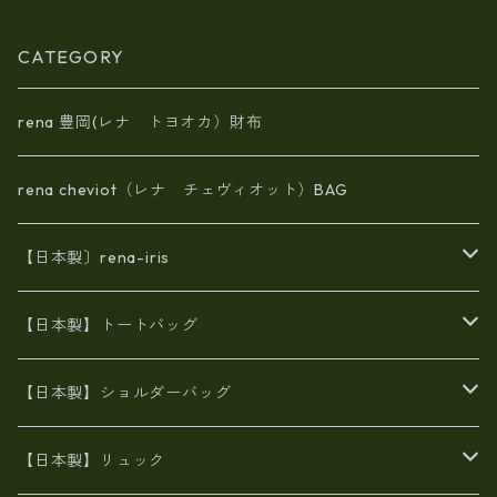
| 日本製, 国産品, イタリアンレ
ザー使用, ショルダー対応, ト
ートバッグ、バケツ、牛革、
CATEGORY
収納、プレゼント
rena 豊岡(レナ トヨオカ）財布
rena cheviot（レナ チェヴィオット）BAG
【日本製〕rena-iris
エナメル（パテント）レザー
【日本製】トートバッグ
牛革製品トート・ショルダー
火山灰染めバッグ
【日本製】ショルダーバッグ
8号帆布
牛革製品リュック
ヌメ革バッグ
漂流ロープバッグ
【日本製】リュック