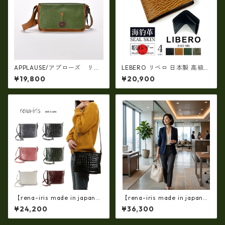
APPLAUSE/アプローズ リー
LEBERO リベロ 日本製 高級
フコンビ・レザーバッグ 日
アザラシ革(シールスキン)× 姫
¥19,800
¥20,900
本製 37-5010
路レザー 二つ折り財布(ly140
1)
【rena-iris made in japan】
【rena-iris made in japan】
牛革製品・エナメルクロコ・
【国産品】ソフトシュリンク
¥24,200
¥36,300
ショルダーバッグ(日本製）ir-
革ショルダートートバッグ
4042
（イタリアンレザー）ri-5153