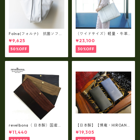
Folna(フォルナ) 抗菌ソフト
（ワイドサイズ）軽量・牛革
スムースレザー トートバッグ
製品・2WAYヌメ革トートバッ
¥9,625
¥23,100
/ FOLNA RD fo-083244
グ（A3サイズ/日本製）(高収
納）ir-02G
50%OFF
30%OFF
revelbona（ 日本製）国産牛
【日本製】【博庵・HIROAN】
革製・お札入れ ロングウォ
最高級牛革（ボーテッド）札
¥11,440
¥19,305
レット rl-001
入れ・長財布 ha-21535