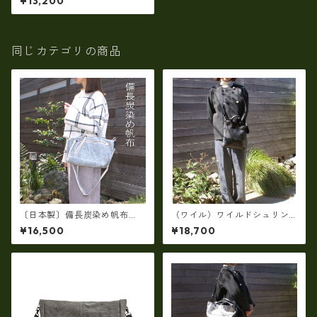
¥13,200
ョルダー tz-45
同じカテゴリの商品
〔日本製〕備長炭染め帆布
（ワイル）ワイルドシュリン
（倉敷帆布・タケヤリ社製）
クレザー2WAYショルダーバッ
¥16,500
¥18,700
ユニセックス2WAYショルダー
グ ・スマートサイズ（日本
トート LY-120190
製）RM-210455