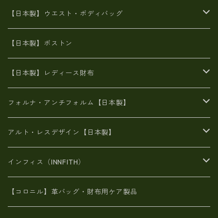
豊岡製
Ａ3サイズ
6号蝋引き帆布
オイルレザー
火山灰染めバッグ
帆布
【日本製】ウエスト・ボディバッグ
8号帆布
豊岡
エナメル
財布ポシェット
牛革
帆布
【日本製】ボストン
豊岡製
がま口
牛革
日本製
リネン
オイルレザー
【日本製】レディース財布
メタリック
メタリック
スエード
６号蝋引き帆布
二つ折り財布
フォルナ・アンチフォルム【日本製】
豊岡製品
がま口財布
エナメルクロコ
長財布
BAG
アルト・レスデザイン【日本製】
スペインレザー
がま口
スペインレザー
L字ファスナー財布
財布・小物
BAG
インフィス（INNFITH）
革友禅染め
斜め掛け
佐賀牛革
スペインレザー
ポーチ
財布・小物
BAG
【コロニル】革バッグ・財布用ケア製品
山羊革
オーストリッチ
革友禅染め