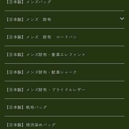
ヌメ革
財布ショルダー
財布・小物
【日本製】メンズバッグ
イタリアンレザー
イタリアンレザー
革西陣織り
革友禅染め
ヌメ革
がま口財布
【日本製】メンズ 財布
ヌメ革
山羊革
エゾ鹿革
栃木レザー
革友禅染め
火山灰染め
象革エレファント【日本製】メンズ 財布
【日本製】メンズ 財布 コードバン
メタリック
ピッグスキン
山羊革
山羊革
名刺入れ・キーケース、他
鮫革シャーク【日本製】メンズ 財布
【日本製】メンズ財布・象革エレファント
革友禅染め
ダチョウ革
メタリック
ブライドルレザー【日本製】メンズ 財布
【日本製】メンズ財布・鮫革シャーク
ポーテッド
メタリック
ポニー革
MAISON de HIROAN 【日本製】メンズ 財布
【日本製】メンズ財布・ブライドルレザー
神鍋山火山灰手染め
カンガルー革
栃木レザー 【日本製】メンズ 財布
【日本製】帆布バッグ
鹿革
革小物・財布【日本製】メンズ レディース
【日本製】柿渋染めバッグ