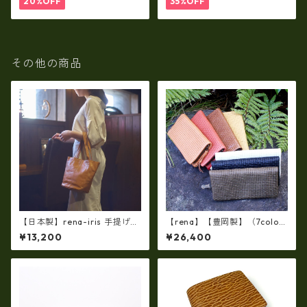
20%OFF
35%OFF
その他の商品
【日本製】rena-iris 手提げト
【rena】【豊岡製】（7colo
ート柔らかい素上げ姫路レザ
r）佐賀牛革（素上げメッシュ
¥13,200
¥26,400
ー・ソフトオイルレザー ハ
タイプ）オイルレザーラウン
ンドトート rn-29
ドファスナー 長財布【FB-00
72】5/color