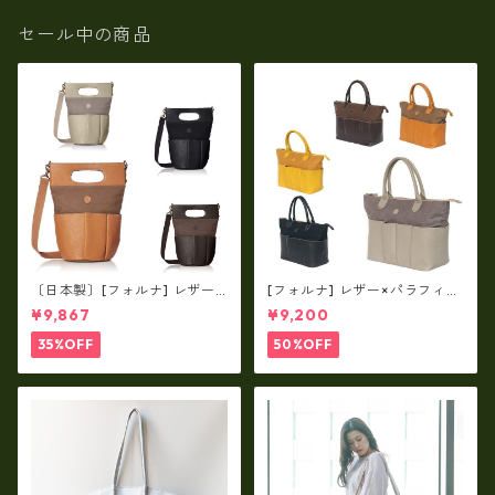
セール中の商品
〔日本製〕[フォルナ] レザー×
[フォルナ] レザー×パラフィン
パラフィン筒型2way シュリン
筒型2way シュリンクレザー×
¥9,867
¥9,200
クレザー×79Aパラフィン fo
79Aパラフィン トートL fo-2
-259630
59632
35%OFF
50%OFF