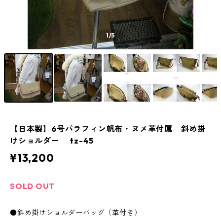
1
/5
【日本製】6号パラフィン帆布・ヌメ革付属 斜め掛
けショルダー tz-45
¥13,200
SOLD OUT
●斜め掛けショルダーバッグ（革付き）