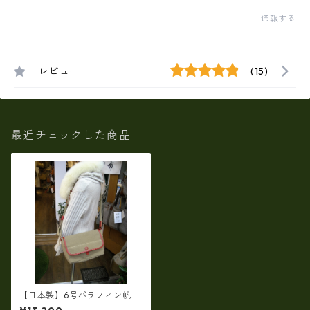
通報する
レビュー
(15)
最近チェックした商品
【日本製】6号パラフィン帆
布・ヌメ革付属 斜め掛けシ