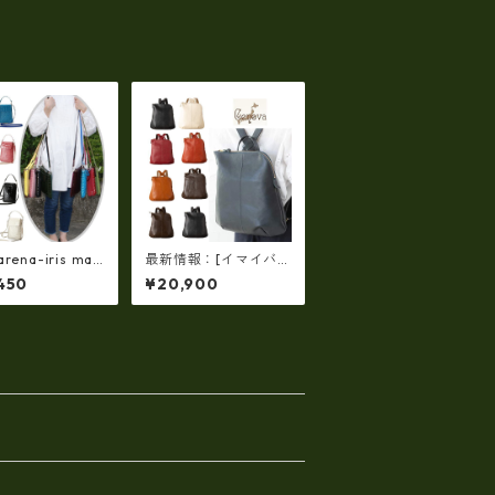
rena-iris mad
最新情報：[イマイバ
 japan】【日本
ッグ] GENOVA 日本製
450
¥20,900
牛革エナメルクロ
牛革リュック レザー
縦型お財布スマ
リュック レディースリ
ＷＡＹポシェッ
ュック im-2670
-660