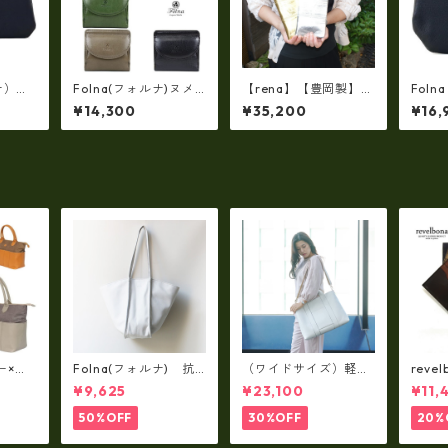
ナ）ロ
Folna(フォルナ)ヌメ
【rena】【豊岡製】◇
Fol
長財布
オイルシュリンク 二つ
純金箔革製品・限定生
フト
¥14,300
¥35,200
¥16,
）fo-
折り財布 (日本製） fo
産☆スペイン牛革（仔
溝薄
-2993801
牛革）手絞り＆オイル
布(牛
レザー長財布 rj－007
o-299
1【国産品】
ー×パ
Folna(フォルナ) 抗
（ワイドサイズ）軽
reve
y シ
菌ソフトスムースレザ
量・牛革製品・2WAY
国産
¥9,625
¥23,100
¥11,
79A
ー トートバッグ / FOL
ヌメ革トートバッグ
れ 
トL f
NA RD fo-083244
（A3サイズ/日本製）
ト rl
50%OFF
30%OFF
20%
(高収納）ir-02G