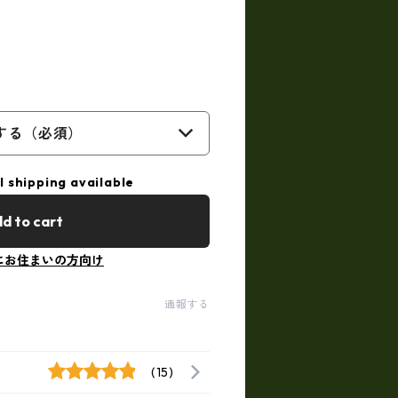
する（必須）
l shipping available
d to cart
にお住まいの方向け
通報する
(15)