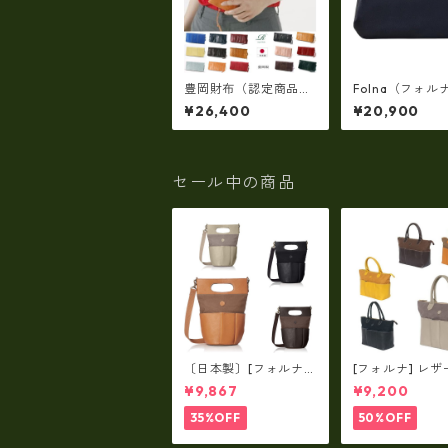
豊岡財布（認定商品）
Folna（フォル
FEEDBAG【豊岡製】
ング天溝がま口
¥26,400
¥20,900
（15color）スペイン
(牛革製・日本製
仔牛革製☆手絞りオイ
2993878
ルレザーラウンドファ
スナー 長財布 rj-00
7
セール中の商品
〔日本製〕[フォルナ]
[フォルナ] レザ
レザー×パラフィン筒
ラフィン筒型2wa
¥9,867
¥9,200
型2way シュリンクレ
ュリンクレザー×
ザー×79Aパラフィ
パラフィン トー
35%OFF
50%OFF
ン fo-259630
o-259632