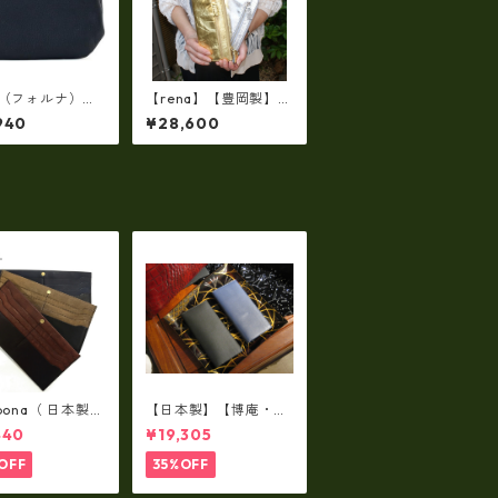
na（フォルナ）ソ
【rena】【豊岡製】◇
レザーショート天
純金銀箔革製品・限定
940
¥28,600
マチ・がま口長財
生産☆スペイン牛革
革製・日本製）f
（仔牛革）手絞り＆オ
3877
イルレザー長財布(FB-
0091)【国産品】
lbona（ 日本製）
【日本製】【博庵・HI
牛革製・お札入
ROAN】最高級牛革
440
¥19,305
ロングウォレッ
（ボーテッド）札入
-001
れ・長財布 ha-2153
OFF
35%OFF
5