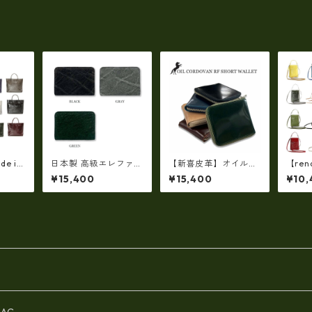
de in
日本製 高級エレファン
【新喜皮革】オイルコ
【rena
製】牛
トレザー × 姫路レザー
ードバンラウンドファ
e in
¥15,400
¥15,400
¥10,
コ・ 軽
ラウンドファスナーコ
スナーショートウォレ
製】
・トー
インケース 小銭入れ
ット 日本製 tc-048
コ・
67
本革(5177)
4
ホ 2
ト ir
AG