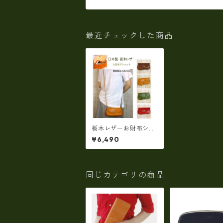
最近チェックした商品
栃木レザーお財布ショ
ルダー〈日本製〉ジー
¥6,490
ンズマルチポーチ
LIW3002
同じカテゴリの商品