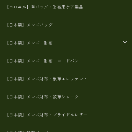
革友禅染め
斜め掛け
佐賀牛革
スペインレザー
ポーチ
財布・小物
BAG
【コロニル】革バッグ・財布用ケア製品
山羊革
オーストリッチ
革友禅染め
ヌメ革
財布ショルダー
財布・小物
【日本製】メンズバッグ
イタリアンレザー
イタリアンレザー
革西陣織り
革友禅染め
ヌメ革
がま口財布
【日本製】メンズ 財布
ヌメ革
山羊革
エゾ鹿革
栃木レザー
革友禅染め
火山灰染め
象革エレファント【日本製】メンズ 財布
【日本製】メンズ 財布 コードバン
メタリック
ピッグスキン
山羊革
山羊革
名刺入れ・キーケース、他
鮫革シャーク【日本製】メンズ 財布
【日本製】メンズ財布・象革エレファント
革友禅染め
ダチョウ革
メタリック
ブライドルレザー【日本製】メンズ 財布
【日本製】メンズ財布・鮫革シャーク
ポーテッド
メタリック
ポニー革
MAISON de HIROAN 【日本製】メンズ 財布
【日本製】メンズ財布・ブライドルレザー
神鍋山火山灰手染め
カンガルー革