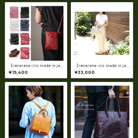
ze）ir-2502
【renarena-iris made in jap
【renarena-iris made in jap
an】【日本製】(総革・バージ
an】【日本製】牛革製品・エ
¥15,400
¥33,000
ョン）牛革エナメルクロコ・
ナメルクロコ型押しレザー・
縦型お財布スマホ 2ＷＡＹポ
マザートートバッグ ir-66
シェット ir-660-a
4