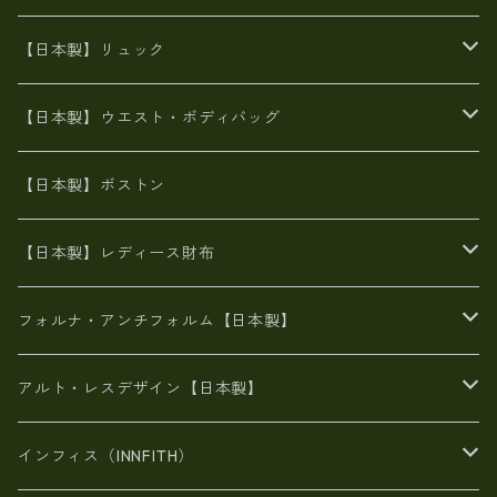
8号帆布
牛革製品リュック
ヌメ革バッグ
漂流ロープバッグ
【日本製】リュック
豊岡製
Ａ3サイズ
6号蝋引き帆布
オイルレザー
火山灰染めバッグ
帆布
【日本製】ウエスト・ボディバッグ
8号帆布
豊岡
エナメル
財布ポシェット
牛革
帆布
【日本製】ボストン
豊岡製
がま口
牛革
日本製
リネン
オイルレザー
【日本製】レディース財布
メタリック
メタリック
スエード
６号蝋引き帆布
二つ折り財布
フォルナ・アンチフォルム【日本製】
豊岡製品
がま口財布
エナメルクロコ
長財布
BAG
アルト・レスデザイン【日本製】
スペインレザー
がま口
スペインレザー
L字ファスナー財布
財布・小物
BAG
インフィス（INNFITH）