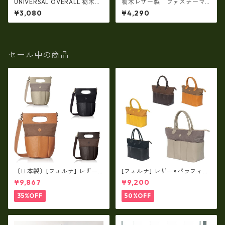
UNIVERSAL OVERALL 栃木レ
栃木レザー製 ファスナーマ
ザー製レザーキーケース 日
ルチミニポーチ 日本製 ty-
¥3,080
¥4,290
本製 ty-UV155AR
NS200AR
セール中の商品
〔日本製〕[フォルナ] レザー×
[フォルナ] レザー×パラフィン
パラフィン筒型2way シュリン
筒型2way シュリンクレザー×
¥9,867
¥9,200
クレザー×79Aパラフィン fo
79Aパラフィン トートL fo-2
-259630
59632
35%OFF
50%OFF