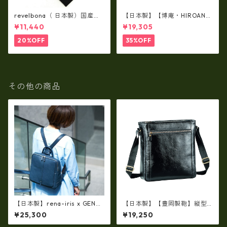
revelbona（ 日本製）国産牛
【日本製】【博庵・HIROAN】
革製・お札入れ ロングウォ
最高級牛革（ボーテッド）札
¥11,440
¥19,305
レット rl-001
入れ・長財布 ha-21535
20%OFF
35%OFF
その他の商品
【日本製】rena-iris x GENO
【日本製】【豊岡製鞄】縦型
VA（IMAIBAG）コラボ製品ラ
ショルダーバッグ メンズ 上質
¥25,300
¥19,250
ンドセルデザイン・シュリン
な牛革を使った大人の本革メ
クヌメ牛革・リュック（A4/si
ンズショルダー bz-16453