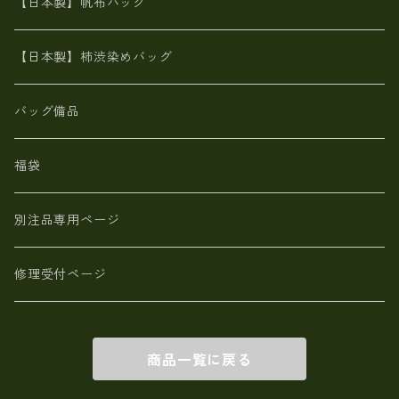
栃木レザー 【日本製】メンズ 財布
【日本製】帆布バッグ
鹿革
革小物・財布【日本製】メンズ レディース
【日本製】柿渋染めバッグ
【日本製】メンズ 財布 アザラシ革(シールスキン)
バッグ備品
福袋
別注品専用ページ
修理受付ページ
商品一覧に戻る