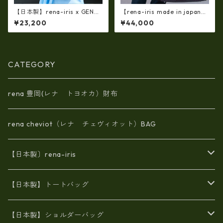
【日本製】rena-iris x GENO
【rena-iris made in japan】
VA（IMAIBAG）コラボ製品ラ
【日本製】牛革エナメルクロ
¥23,200
¥44,000
ンドセルデザインM・・シュリ
コ 軽量ラージサイズ・トート
ンクヌメ牛革・リュック ir-2
バッグ ir-669
501
CATEGORY
rena 豊岡(レナ トヨオカ）財布
rena cheviot（レナ チェヴィオット）BAG
【日本製〕rena-iris
エナメル（パテント）レザー
【日本製】トートバッグ
牛革製品トート・ショルダー
火山灰染めバッグ
【日本製】ショルダーバッグ