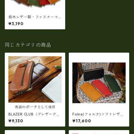
栃木レザー製・ファスナーマ
ルチミニポーチ 日本製 ty-
¥3,190
RS014ZM
同じカテゴリの商品
BLAZER CLUB（ブレザークラ
Folna(フォルナ)ソフトレザ
ブ）牛革ベルトポーチ【日本
ー・OLIVE NUME・ワイドポ
¥9,130
¥17,600
製・豊岡製】 no-25898
ケット仕様・がま口長財布
(日本製）fo-2993870