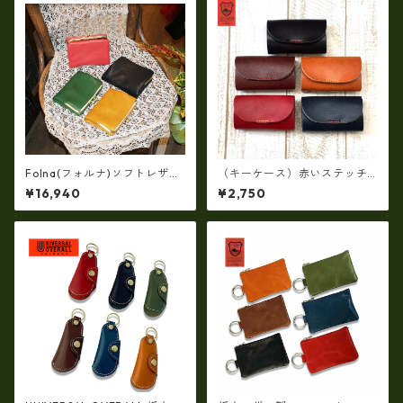
Folna(フォルナ)ソフトレザ
（キーケース）赤いステッチ
ー・OLIVE NUME・二つ折り
アクセント・栃木レザー製ル
¥16,940
¥2,750
がま口財布 (日本製）fo-299
ビーキーケース シンプルデ
3869
ザイン〈日本製〉LIW4601