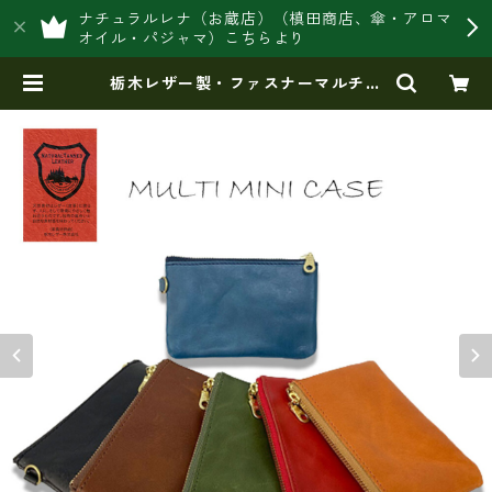
ナチュラルレナ（お蔵店）（槙田商店、傘・アロマ
オイル・パジャマ）こちらより
栃木レザー製・ファスナーマルチミ
ニポーチ 日本製 ty-RS014ZM |
豊岡製オリジナルバッグ製造販売
【日本製・バッグ財布 専門店】レ
ナ ジャパンメイド ショップ