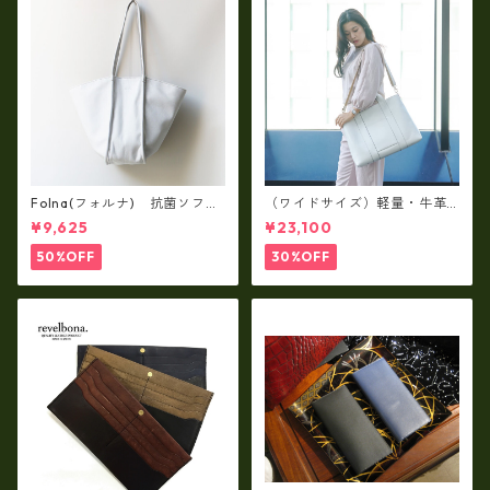
Folna(フォルナ) 抗菌ソフト
（ワイドサイズ）軽量・牛革
スムースレザー トートバッグ
製品・2WAYヌメ革トートバッ
¥9,625
¥23,100
/ FOLNA RD fo-083244
グ（A3サイズ/日本製）(高収
納）ir-02G
50%OFF
30%OFF