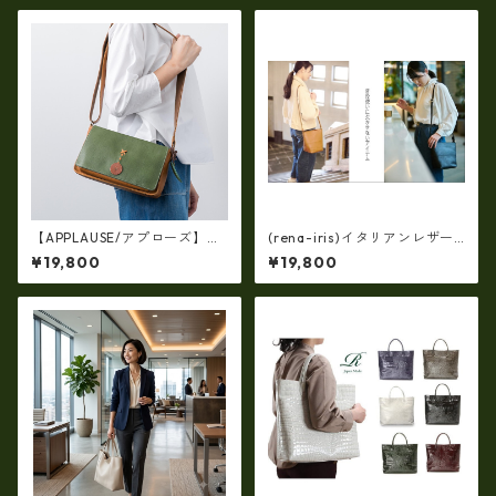
ーケア
ンズショルダー bz-16453
【APPLAUSE/アプローズ】レ
(rena-iris)イタリアンレザー
ザー コンビ リーフショルダ
（シュリンク革）・斜め掛け
¥19,800
¥19,800
ー（日本製）ap-5010
ショルダー（日本製）ri-722