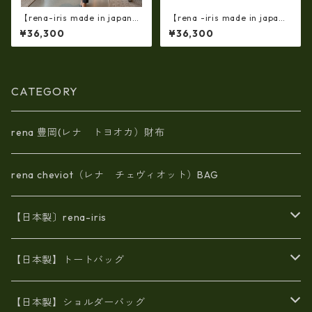
【rena-iris made in japan】
【rena -iris made in japa
【国産品】ソフトシュリンク
n】【日本製】牛革エナメルク
¥36,300
¥36,300
革ショルダートートバッグ
ロコ・ 軽量ラージサイズ・ト
（イタリアンレザー）ri-5153
ートバッグ ir-667
| 日本製, 国産品, イタリアンレ
ザー使用, ショルダー対応, ト
ートバッグ、バケツ、牛革、
CATEGORY
収納、プレゼント
rena 豊岡(レナ トヨオカ）財布
rena cheviot（レナ チェヴィオット）BAG
【日本製〕rena-iris
エナメル（パテント）レザー
【日本製】トートバッグ
牛革製品トート・ショルダー
火山灰染めバッグ
【日本製】ショルダーバッグ