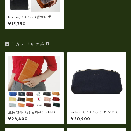
Folna(フォルナ)栃木レザー L
ファスナー財布 (日本製） fo-
¥13,750
2993803
同じカテゴリの商品
豊岡財布（認定商品）FEEDBA
Folna（フォルナ）ロング天溝
G【豊岡製】（15color）スペ
がま口長財布(牛革製・日本
¥26,400
¥20,900
イン仔牛革製☆手絞りオイル
製）fo-2993878
レザーラウンドファスナー 長
財布 rj-007