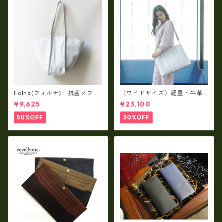
Folna(フォルナ) 抗菌ソフト
（ワイドサイズ）軽量・牛革
スムースレザー トートバッグ
製品・2WAYヌメ革トートバッ
¥9,625
¥23,100
/ FOLNA RD fo-083244
グ（A3サイズ/日本製）(高収
納）ir-02G
50%OFF
30%OFF