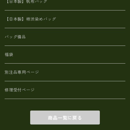
栃木レザー 【日本製】メンズ 財布
【日本製】帆布バッグ
鹿革
革小物・財布【日本製】メンズ レディース
【日本製】柿渋染めバッグ
【日本製】メンズ 財布 アザラシ革(シールスキン)
バッグ備品
福袋
別注品専用ページ
修理受付ページ
商品一覧に戻る