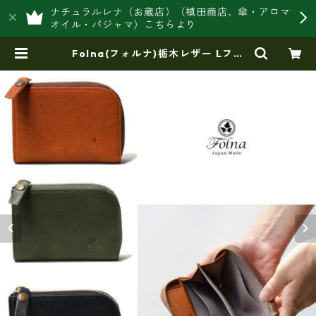
ナチュラルレナ（お蔵店）（槙田商店、傘・アロマ
オイル・パジャマ）こちらより
Folna(フォルナ)栃木レザー Lファ
スナー財布 (日本製） fo-2993803
| 豊岡製オリジナルバッグ製造販売
【日本製・バッグ財布 専門店】レ
ナ ジャパンメイド ショップ