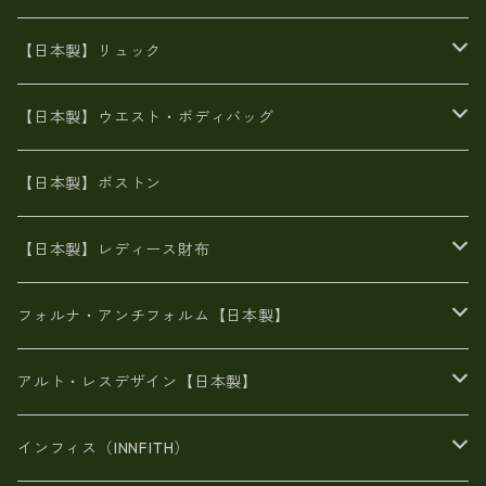
8号帆布
牛革製品リュック
ヌメ革バッグ
漂流ロープバッグ
【日本製】リュック
豊岡製
Ａ3サイズ
6号蝋引き帆布
オイルレザー
火山灰染めバッグ
帆布
【日本製】ウエスト・ボディバッグ
8号帆布
豊岡
エナメル
財布ポシェット
牛革
帆布
【日本製】ボストン
豊岡製
がま口
牛革
日本製
リネン
オイルレザー
【日本製】レディース財布
メタリック
メタリック
スエード
６号蝋引き帆布
二つ折り財布
フォルナ・アンチフォルム【日本製】
豊岡製品
がま口財布
エナメルクロコ
長財布
BAG
アルト・レスデザイン【日本製】
スペインレザー
がま口
スペインレザー
L字ファスナー財布
財布・小物
BAG
インフィス（INNFITH）