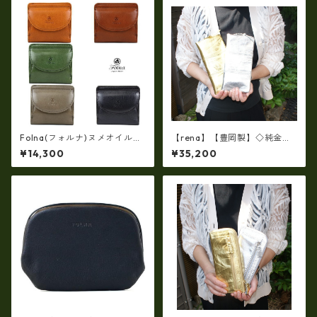
Folna(フォルナ)ヌメオイルシ
【rena】【豊岡製】◇純金箔
ュリンク 二つ折り財布 (日本
革製品・限定生産☆スペイン
¥14,300
¥35,200
製） fo-2993801
牛革（仔牛革）手絞り＆オイ
ルレザー長財布 rj－0071【国
産品】