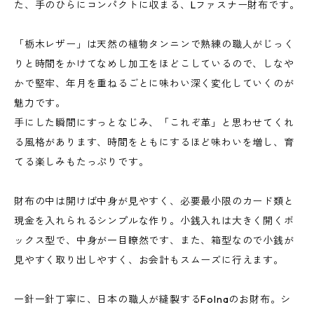
た、手のひらにコンパクトに収まる、Lファスナー財布です。
「栃木レザー」は天然の植物タンニンで熟練の職人がじっく
りと時間をかけてなめし加工をほどこしているので、しなや
かで堅牢、年月を重ねるごとに味わい深く変化していくのが
魅力です。
手にした瞬間にすっとなじみ、「これぞ革」と思わせてくれ
る風格があります、時間をともにするほど味わいを増し、育
てる楽しみもたっぷりです。
財布の中は開けば中身が見やすく、必要最小限のカード類と
現金を入れられるシンプルな作り。小銭入れは大きく開くボ
ックス型で、中身が一目瞭然です、また、箱型なので小銭が
見やすく取り出しやすく、お会計もスムーズに行えます。
一針一針丁寧に、日本の職人が縫製するFolnaのお財布。シ