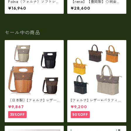
Folna（フォルナ）ソフトレザ
【rena】【豊岡製】◇純金銀
ーショート天溝薄マチ・がま
箔革製品・限定生産☆スペイ
¥16,940
¥28,600
口長財布(牛革製・日本製）fo
ン牛革（仔牛革）手絞り＆オ
-2993877
イルレザー長財布(FB-0091)
【国産品】
セール中の商品
〔日本製〕[フォルナ] レザー×
[フォルナ] レザー×パラフィン
パラフィン筒型2way シュリン
筒型2way シュリンクレザー×
¥9,867
¥9,200
クレザー×79Aパラフィン fo
79Aパラフィン トートL fo-2
-259630
59632
35%OFF
50%OFF