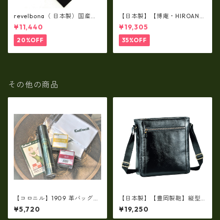
revelbona（ 日本製）国産牛
【日本製】【博庵・HIROAN】
革製・お札入れ ロングウォ
最高級牛革（ボーテッド）札
¥11,440
¥19,305
レット rl-001
入れ・長財布 ha-21535
20%OFF
35%OFF
その他の商品
【コロニル】1909 革バッグ・
【日本製】【豊岡製鞄】縦型
財布専用 お手入れケアセッ
ショルダーバッグ メンズ 上質
¥5,720
¥19,250
ト-04 バッグ・財布用レザ
な牛革を使った大人の本革メ