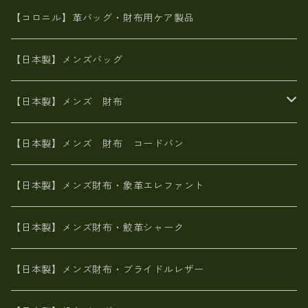
革友禅染め
斜め掛け
佐賀牛革
スペインレザー
ポーチ
財布・小物
BAG
【コロニル】革バッグ・財布用ケア製品
山羊革
オーストリッチ
革友禅染め
ヌメ革
財布ショルダー
財布・小物
【日本製】メンズバッグ
イタリアンレザー
イタリアンレザー
革西陣織り
革友禅染め
ヌメ革
がま口財布
【日本製】メンズ 財布
ヌメ革
山羊革
エゾ鹿革
栃木レザー
革友禅染め
火山灰染め
象革エレファント【日本製】メンズ 財布
【日本製】メンズ 財布 コードバン
メタリック
ピッグスキン
山羊革
山羊革
名刺入れ・キーケース、他
鮫革シャーク【日本製】メンズ 財布
【日本製】メンズ財布・象革エレファント
革友禅染め
ダチョウ革
メタリック
ブライドルレザー【日本製】メンズ 財布
【日本製】メンズ財布・鮫革シャーク
ポーテッド
メタリック
ポニー革
MAISON de HIROAN 【日本製】メンズ 財布
【日本製】メンズ財布・ブライドルレザー
神鍋山火山灰手染め
カンガルー革