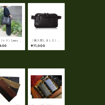
s（レス）Less D
（再入荷しました）エ
N(レスデザイン)S
ヴァウィン EVERWIN
,400
¥11,000
d Texture（牛
日本製 【日本製】【レ
斜め掛け＆多機能
ザー】ウェストボディ
L/SIZE） LMS
バッグ メンズ 薄型
4
【ビジネス】メンズウ
エストバッグ ew-221
02-BK