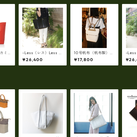
(カミ
-Less（レス）Less D
10号帆布（帆布製）M
-Les
ジネス
ESIGN(レスデザイン)S
a h L 革コンビ・リュ
ESIG
¥26,400
¥17,800
¥26
ッグ
carred Texture（牛
ック 7M2-1144
carre
 ユニ
革）斜め掛け＆多機能
革）
03
トート（L/SIZE） LMS
トート（
B-0514
B-051