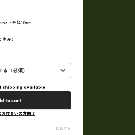
cm×マチ幅10cm
て生産）
する（必須）
l shipping available
d to cart
にお住まいの方向け
通報する