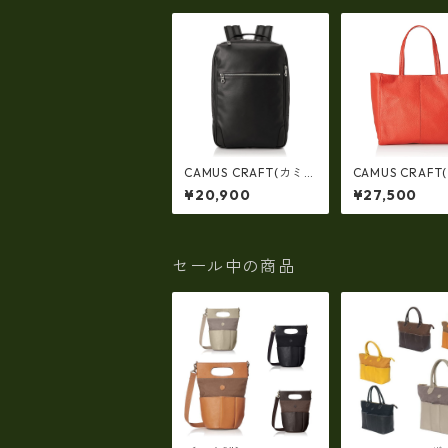
CAMUS CRAFT(カミ
CAMUS CRAFT
ュクラフト) ビジネス
ュクラフト) ビ
¥20,900
¥27,500
バッグ リュックサック
バッグ トートバ
日本製 撥水 軽量 ユニ
日本製 撥水 軽量
セックス cc-2702
セックス cc-27
セール中の商品