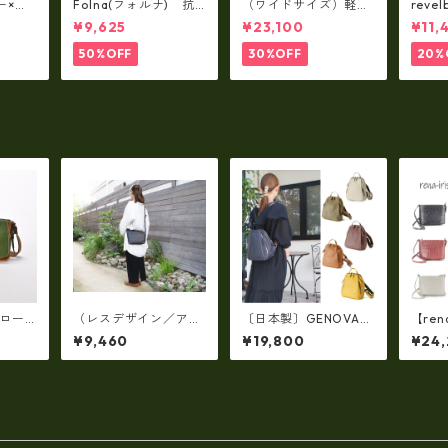
ー×パ
Folna(フォルナ) 抗
（ワイドサイズ）軽
reve
y シ
菌ソフトスムースレザ
量・牛革製品・2WAY
国産
¥9,625
¥23,100
¥11,
79A
ー トートバッグ / FOL
ヌメ革トートバッグ
れ 
トL f
NA RD fo-083244
（A3サイズ/日本製）
ト rl
50%OFF
30%OFF
20%
(高収納）ir-02G
プロー
（レスデザイン／アル
〔日本製〕GENOVA
【rena
ビ・レ
ト）（日本製）牛革オ
（IMAIBAG）牛革製・
apa
¥9,460
¥19,800
¥24
日本製
イルシュリンク サコ
シュリンクヌメ Ｗジッ
ナメ
ッシュ ショルダー A
パー・コンパクトリュ
ダーバ
MSB-1329
ック ir-2858
-404