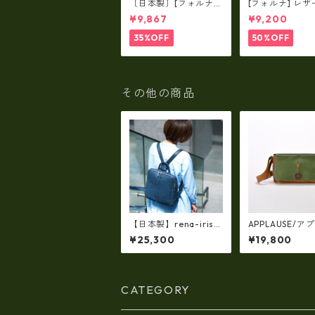
〔日本製〕[フォルナ]
[フォルナ] レザ
レザー×パラフィン筒
ラフィン筒型2wa
¥9,867
¥9,200
型2way シュリンクレ
ュリンクレザー×
ザー×79Aパラフィ
パラフィン トー
35%OFF
50%OFF
ン fo-259630
o-259632
その他の商品
【日本製】rena-iris x
APPLAUSE/ア
GENOVA（IMAIBAG）
ズ リーフコン
¥25,300
¥19,800
コラボ製品ランドセル
ザーバッグ 
デザイン・シュリンク
37-5010
ヌメ牛革・リュック
（A4/size）ir-2502
CATEGORY