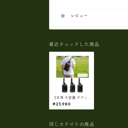
レビュー
最近チェックした商品
【本革 大容量 ボディ
バッグ】INNFITH FIZZ
¥23,980
本革ボディバッグ 大容
量 メンズ 通勤 普段使
い カジュアル
同じカテゴリの商品