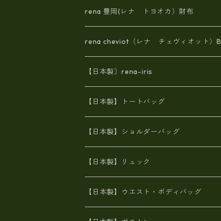
rena 豊岡(レナ トヨオカ）財布
rena cheviot（レナ チェヴィオット）B
【日本製〕rena-iris
エナメル（パテント）レザー
【日本製】トートバッグ
牛革製品トート・ショルダー
火山灰染めバッグ
【日本製】ショルダーバッグ
8号帆布
牛革製品リュック
ヌメ革バッグ
漂流ロープバッグ
【日本製】リュック
豊岡製
Ａ3サイズ
6号蝋引き帆布
オイルレザー
火山灰染めバッグ
帆布
【日本製】ウエスト・ボディバッグ
8号帆布
豊岡