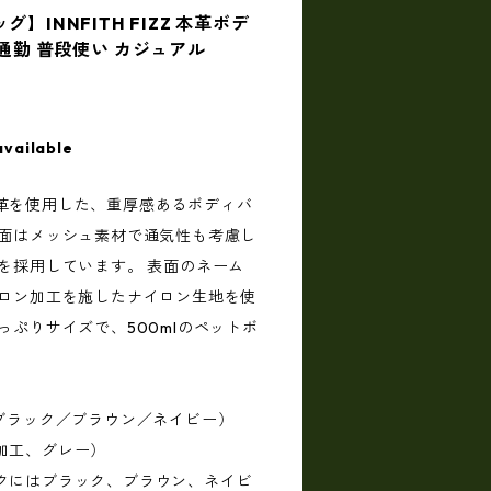
】INNFITH FIZZ 本革ボデ
 通勤 普段使い カジュアル
available
革を使用した、重厚感あるボディバ
背面はメッシュ素材で通気性も考慮し
を採用しています。 表面のネーム
フロン加工を施したナイロン生地を使
っぷりサイズで、500mlのペットボ
 ブラック／ブラウン／ネイビー）
加工、グレー）
クにはブラック、ブラウン、ネイビ