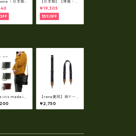
lbona（ 日本製）
【日本製】【博庵・HI
牛革製・お札入
ROAN】最高級牛革
440
¥19,305
ロングウォレッ
（ボーテッド）札入
-001
れ・長財布 ha-2153
OFF
35%OFF
5
-iris made in j
【rena豊岡】綿テープ
n】牛革製品・エ
ショルダーベルト（rj-
,200
¥2,750
ルクロコ・ショル
300）【豊岡製品】
ッグ(日本製）ir
2