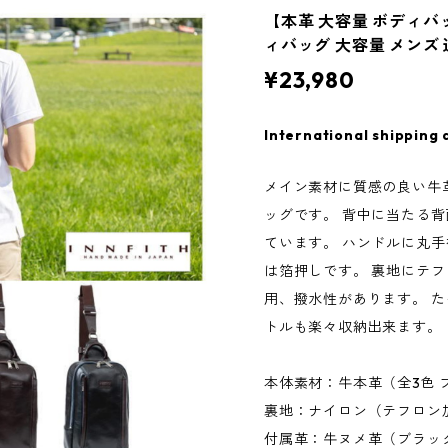
【本革 大容量 ボディバッグ
ィバッグ 大容量 メンズ
¥23,980
International shipping 
メイン素材に質感の良い牛
ッグです。 背中に当たる
ています。 ハンドルに丸手
は箔押しです。 裏地にテ
用、撥水性があります。 た
トルも楽々収納出来ます。
本体素材：牛本革（全3色
裏地：ナイロン（テフロン
付属革：牛ヌメ革（ブラッ