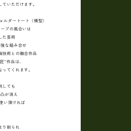
していただけます。
 ショルダートート（横型）
ロープの風合いは
した芸術
最強な組み合せ
製技術との融合作品
匠”作品は、
なってくれます。
耗しても
凹凸が消え
お使い頂ければ
により削られ