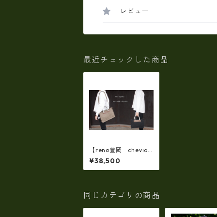
レビュー
最近チェックした商品
【rena豊岡 chevio
t】【豊岡製】（4colo
¥38,500
r）日本海漂流縄鞄 六
号蝋引き帆布バッグ
（横型））【倉敷児島
製・ 6号蝋引き帆布】
rj-01A
同じカテゴリの商品