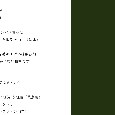
で
す
ャンバス素材に
）と蝋引き加工（防水）
を纏め上げる縫製技術
しかいない技術です
閉式です。*
6号蝋引き帆布（児島製）
ージレザー
・パラフィン加工）