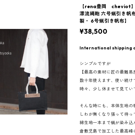
【rena豊岡 chevio
漂流縄鞄 六号蝋引き帆
製・ 6号蝋引き帆布】 rj
¥38,500
International shipping 
シンプルですが
【最高の素材に匠の最難易
数十年使えます、使い続け
時々、少し休ませて見てい
そんな時にも、本体生地の
しわが無くなり張って待
綿生地一本まで蝋が染み込
倉敷児島で加工した最高峰