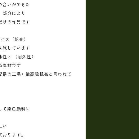
色合いができた
す 部分により
だけの作品です
ンバス（帆布）
を施しています
水性と （耐久性）
る素材です
児島の工場）最高級帆布と言われて
して染色顔料に
しい
ております。