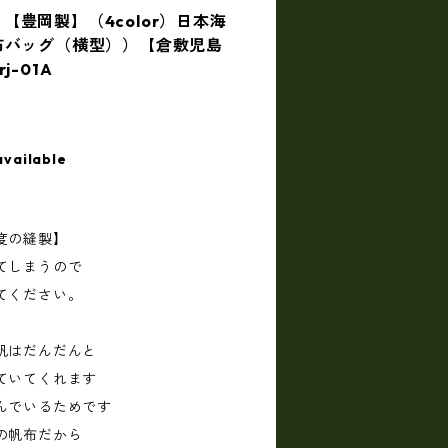
t】【豊岡製】（4color）日本海
布バッグ（横型））【倉敷児島
-01A
available
度の縫製】
てしまうので
てください。
帆はだんだんと
っていてくれます
んでいるためです
の帆布だから