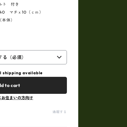
ルト 付き
40 マチｘ10（ｃｍ）
（本体）
する（必須）
l shipping available
d to cart
にお住まいの方向け
通報する