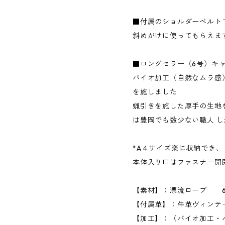
■付属のショルダーベルト
斜めがけに使ってもらえま
■ロングセラー（6号）キ
バイオ加工（自然なムラ感
を施しました
蝋引きを施した厚手の生地
は豊岡でも数少ない職人 
*A４サイズ楽に収納でき、
本体入り口はファスナー開
【素材】：漂流ロープ 
【付属革】：牛革ヴィンテ
【加工】：（バイオ加工