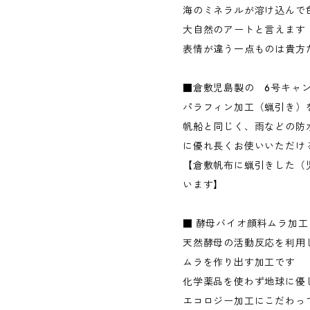
海のミネラルが溶け込んで
大自然のアートと言えま
表情が違う一点ものは貴方
■倉敷児島製の 6号キャ
パラフィン加工（蝋引き）
帆船と同じく、雨などの防
に優れ長くお使いいただけ
【倉敷帆布に蝋引きした（
います】
■ 酵母バイオ顔料ムラ加工
天然酵母の活動反応を利用
ムラを作り出す加工です
化学薬品を使わず地球に優
エコロジー加工にこだわっ