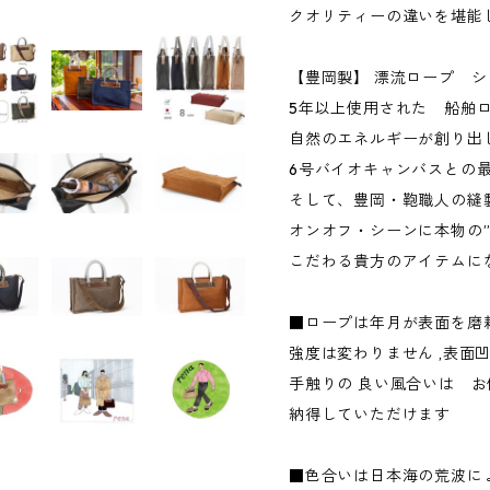
クオリティーの違いを堪能
【豊岡製】 漂流ロープ
5年以上使用された 船舶
自然のエネルギーが創り出
6号バイオキャンバスとの
そして、豊岡・鞄職人の縫
オンオフ・シーンに本物の”
こだわる貴方のアイテムに
■ロープは年月が表面を磨
強度は変わりません ,表面
手触りの 良い風合いは 
納得していただけます
■色合いは日本海の荒波