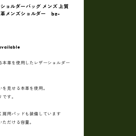
ショルダーバッグ メンズ 上質
革メンズショルダー bz-
available
る本革を使用したレザーショルダー
いを見せる本革を使用。
リです。
く肩用パッドも装備しています
いただける容量。