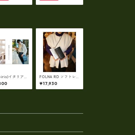
5
a-iris)イタリアン
FOLNA RD ソフトレ
ー（シュリンク
ザー/ホイルレザー エ
800
¥17,930
・斜め掛けショル
ンべロープ 長財布
日本製）ri-722
fo-2993901