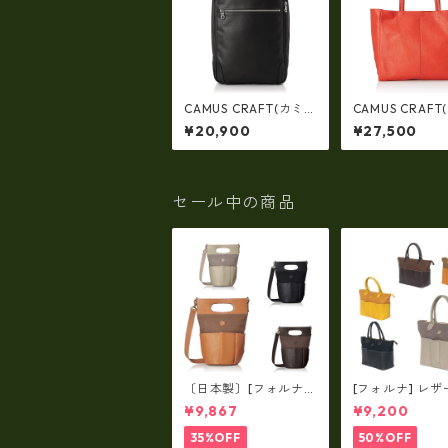
CAMUS CRAFT(カミ
CAMUS CRAFT
ュクラフト) ビジネス
ュクラフト) ビ
¥20,900
¥27,500
バッグ リュックサック
バッグ トートバ
日本製 撥水 軽量 ユニ
日本製 撥水 軽量
セックス cc-2702
セックス cc-27
セール中の商品
〔日本製〕[フォルナ]
[フォルナ] レザ
レザー×パラフィン筒
ラフィン筒型2wa
¥9,867
¥9,200
型2way シュリンクレ
ュリンクレザー×
ザー×79Aパラフィ
パラフィン トー
35%OFF
50%OFF