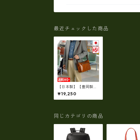
最近チェックした商品
【日本製】【豊岡製
鞄】ショルダーバッグ
¥19,250
メンズ 上質な牛革を使
った大人の本革メンズ
ショルダー bz-1628
6
同じカテゴリの商品