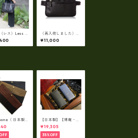
s（レス）Less D
（再入荷しました）エ
N(レスデザイン)S
ヴァウィン EVERWIN
,400
¥11,000
d Texture（牛
日本製 【日本製】【レ
斜め掛け＆多機能
ザー】ウェストボディ
L/SIZE） LMS
バッグ メンズ 薄型
4
【ビジネス】メンズウ
エストバッグ ew-221
02-BK
lbona（ 日本製）
【日本製】【博庵・HI
牛革製・お札入
ROAN】最高級牛革
440
¥19,305
ロングウォレッ
（ボーテッド）札入
-001
れ・長財布 ha-2153
OFF
35%OFF