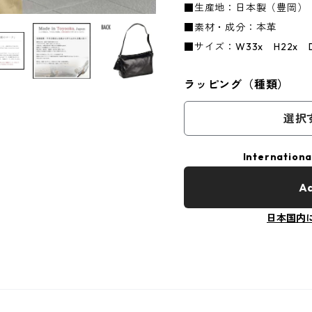
■生産地：日本製（豊岡）
■素材・成分：本革
■サイズ：W33x H22x D
ラッピング（種類）
選択
Internationa
Ad
日本国内