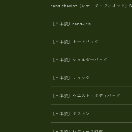
rena cheviot（レナ チェヴィオット）B
【日本製〕rena-iris
エナメル（パテント）レザー
【日本製】トートバッグ
牛革製品トート・ショルダー
火山灰染めバッグ
【日本製】ショルダーバッグ
8号帆布
牛革製品リュック
ヌメ革バッグ
漂流ロープバッグ
【日本製】リュック
豊岡製
Ａ3サイズ
6号蝋引き帆布
オイルレザー
火山灰染めバッグ
帆布
【日本製】ウエスト・ボディバッグ
8号帆布
豊岡
エナメル
財布ポシェット
牛革
帆布
【日本製】ボストン
豊岡製
がま口
牛革
日本製
リネン
オイルレザー
【日本製】レディース財布