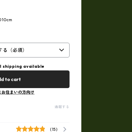
10cm
する（必須）
l shipping available
d to cart
にお住まいの方向け
通報する
(15)