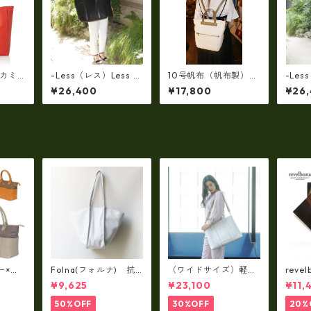
(カミ
-Less（レス）Less D
10号帆布（帆布製）M
-Les
ジネス
ESIGN(レスデザイン)S
a h L 革コンビ・リュ
ESIG
¥26,400
¥17,800
¥26
ッグ
carred Texture（牛
ック 7M2-1144
carre
 ユニ
革）斜め掛け＆多機能
革）
03
トート（L/SIZE） LMS
トート（
B-0514
B-051
ー×パ
Folna(フォルナ) 抗
（ワイドサイズ）軽
reve
y シ
菌ソフトスムースレザ
量・牛革製品・2WAY
国産
¥9,625
¥23,100
¥11,
79A
ー トートバッグ / FOL
ヌメ革トートバッグ
れ 
トL f
NA RD fo-083244
（A3サイズ/日本製）
ト rl
50%OFF
30%OFF
20%