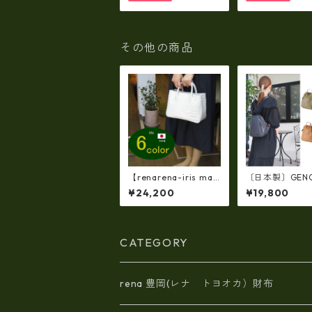
ン fo-259630
o-259632
その他の商品
【renarena-iris mad
〔日本製〕GEN
e in japan】【日本
（IMAIBAG）
¥24,200
¥19,800
製】（6・color)牛革
シュリンクヌメ
製品・エナメルクロ
パー・コンパク
コ・パーティバッグ i
ック ir-2858
r-663
CATEGORY
rena 豊岡(レナ トヨオカ）財布