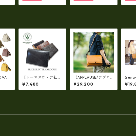
(高収納）ir-02G
OVA
【トーマスウェア社
【APPLAUSE/アプロ
(ren
牛革製・
製】ブライドルレザー
ーズ】OTONANO seri
レザ
¥7,480
¥29,200
¥19,
 Ｗジッ
製 カードケース 日
es レザー フラップ シ
革）
トリュ
本製 U0411
ョルダーバッグ Lサイ
ダー（
ズ