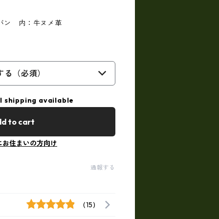
バン 内：牛ヌメ革
する（必須）
l shipping available
d to cart
にお住まいの方向け
通報する
(15)