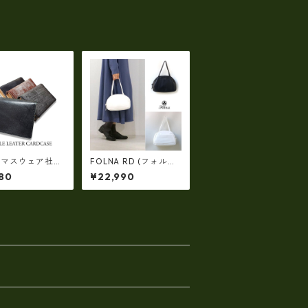
ーマスウェア社
FOLNA RD (フォル
ブライドルレザー
ナ・アールディー)ソ
80
¥22,990
カードケース 日
フトレザー ボストンバ
U0411
ッグ (M-SIZE) FOLNA
RDLINE fo-083258