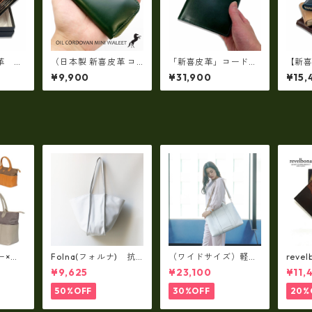
革 オ
（日本製 新喜皮革 コ
「新喜皮革」コードバ
【新
小銭入
ードバン）オイルコー
ン 二つ折り財布（コ
ード
¥9,900
¥31,900
¥15,
86N
ドバンラウンドファス
イン入れ付き）【日本
スナ
ナーミニ財布 tc-049
製】tc-0201A
ット 
0
4
ー×パ
Folna(フォルナ) 抗
（ワイドサイズ）軽
reve
y シ
菌ソフトスムースレザ
量・牛革製品・2WAY
国産
¥9,625
¥23,100
¥11,
79A
ー トートバッグ / FOL
ヌメ革トートバッグ
れ 
トL f
NA RD fo-083244
（A3サイズ/日本製）
ト rl
50%OFF
30%OFF
20%
(高収納）ir-02G