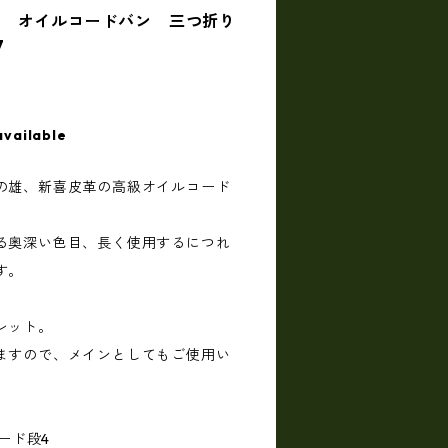
〕 オイルコードバン 三つ折り
417
available
の雄、新喜皮革の高級オイルコード
る奥深い色目、長く使用するにつれ
す。
レット。
ますので、メインとしてもご使用い
カード段4