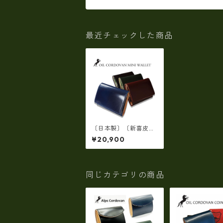
最近チェックした商品
〔日本製〕〔新喜皮
革〕 オイルコードバ
¥20,900
ン 三つ折りウォレッ
ト財布 sk-417
同じカテゴリの商品