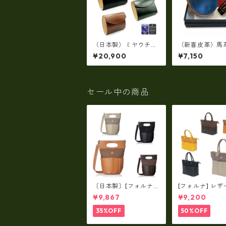
（日本製）ミヤウチコ
（新喜皮革）馬
ードバン・フラップミ
イルコードバン
¥20,900
¥7,150
ニウォレット 馬革
れ 日本製 T04
TC-002HG
セール中の商品
〔日本製〕[フォルナ]
[フォルナ] レザ
レザー×パラフィン筒
ラフィン筒型2wa
¥9,867
¥9,200
型2way シュリンクレ
ュリンクレザー×
ザー×79Aパラフィ
パラフィン トー
35%OFF
50%OFF
ン fo-259630
o-259632