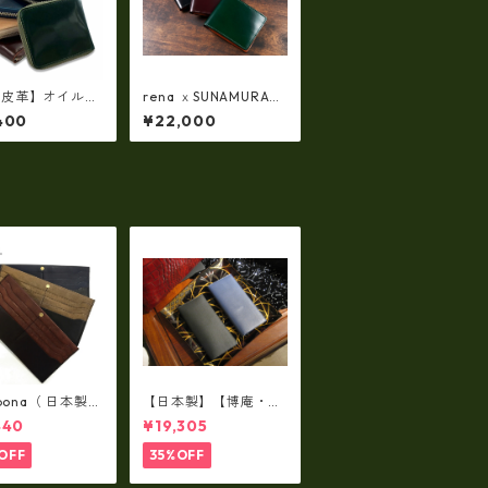
喜皮革】オイルコ
rena ｘSUNAMURA
バンラウンドファ
(スナムラ)コラボ製
400
¥22,000
ーショートウォレ
品・日本製 コードバン
日本製 tc-048
新喜皮革xレーデルオ
ガワ 二つ折り財布
（コイン入れなし・ス
リムデザイン）smir-1
006
lbona（ 日本製）
【日本製】【博庵・HI
牛革製・お札入
ROAN】最高級牛革
440
¥19,305
ロングウォレッ
（ボーテッド）札入
-001
れ・長財布 ha-2153
OFF
35%OFF
5