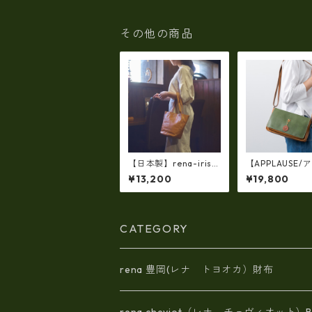
その他の商品
【日本製】rena-iris
【APPLAUSE/
手提げトート柔らかい
ーズ】レザー 
¥13,200
¥19,800
素上げ姫路レザー・ソ
リーフショルダ
フトオイルレザー ハ
本製）ap-5010
ンドトート rn-29
CATEGORY
rena 豊岡(レナ トヨオカ）財布
rena cheviot（レナ チェヴィオット）B