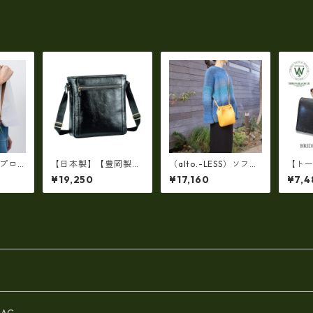
アプロ
【日本製】【豊岡製
（alto.-LESS）ソフト
【ト
コンビ
鞄】縦型ショルダーバ
なアニリンレザー製
製】
¥19,250
¥17,160
¥7,4
ー（日
ッグ メンズ 上質な牛
(牛革)2WAY・巾着ミ
製 
革を使った大人の本革
ニショルダートート
本製 
メンズショルダー bz
AMSB-1211
-16453
AG