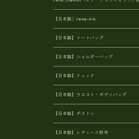
【日本製〕rena-iris
エナメル（パテント）レザー
【日本製】トートバッグ
牛革製品トート・ショルダー
火山灰染めバッグ
【日本製】ショルダーバッグ
8号帆布
牛革製品リュック
ヌメ革バッグ
漂流ロープバッグ
【日本製】リュック
豊岡製
Ａ3サイズ
6号蝋引き帆布
オイルレザー
火山灰染めバッグ
帆布
【日本製】ウエスト・ボディバッグ
8号帆布
豊岡
エナメル
財布ポシェット
牛革
帆布
【日本製】ボストン
豊岡製
がま口
牛革
日本製
リネン
オイルレザー
【日本製】レディース財布