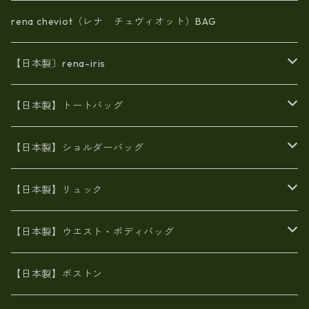
rena cheviot（レナ チェヴィオット）BAG
【日本製〕rena-iris
エナメル（パテント）レザー
【日本製】トートバッグ
牛革製品トート・ショルダー
火山灰染めバッグ
【日本製】ショルダーバッグ
8号帆布
牛革製品リュック
ヌメ革バッグ
漂流ロープバッグ
【日本製】リュック
豊岡製
Ａ3サイズ
6号蝋引き帆布
オイルレザー
火山灰染めバッグ
帆布
【日本製】ウエスト・ボディバッグ
8号帆布
豊岡
エナメル
財布ポシェット
牛革
帆布
【日本製】ボストン