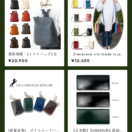
最新情報：[イマイバッグ] GE
【renarena-iris made in jap
NOVA 日本製 牛革リュック レ
an】【日本製】牛革エナメル
¥20,900
¥10,450
ザー リュック レディースリュ
クロコ・縦型お財布スマホ 2
ック im-2670
ＷＡＹポシェット ir-660
(新喜皮革) オイルコードバン
【日本製】SUNAMURA 高級レ