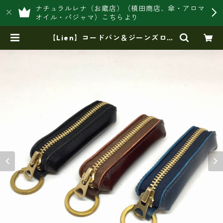
ナチュラルレナ（お蔵店）（槙田商店、傘・アロマ
オイル・パジャマ）こちらより
【Lien】コードバン＆ジーンズロン
グコインケース 小銭入れ〈日本
製〉 | 豊岡製オリジナルバッグ製造
販売【日本製・バッグ財布 専門
店】レナ ジャパンメイド ショッ
プ