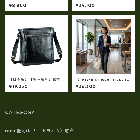
製 スマートキーミニケー
ザー コードバン 長財布（札入
¥8,800
¥34,100
ス 日本製 tt-0424
れ二つ折り） ly-1000
【日本製】【豊岡製鞄】縦型
【rena-iris made in japan】
ショルダーバッグ メンズ 上質
【国産品】ソフトシュリンク
¥19,250
¥36,300
な牛革を使った大人の本革メ
革ショルダートートバッグ
ンズショルダー bz-16453
（イタリアンレザー）ri-5153
| 日本製, 国産品, イタリアンレ
ザー使用, ショルダー対応, ト
ートバッグ、バケツ、牛革、
CATEGORY
収納、プレゼント
rena 豊岡(レナ トヨオカ）財布