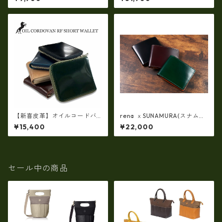
ドファスナーミニ財布 tc-049
き）【日本製】tc-0201A
0
【新喜皮革】オイルコードバ
rena ｘSUNAMURA(スナムラ)
ンラウンドファスナーショー
コラボ製品・日本製 コードバ
¥15,400
¥22,000
トウォレット 日本製 tc-048
ン新喜皮革xレーデルオガワ
4
二つ折り財布（コイン入れな
し・スリムデザイン）smir-10
06
セール中の商品