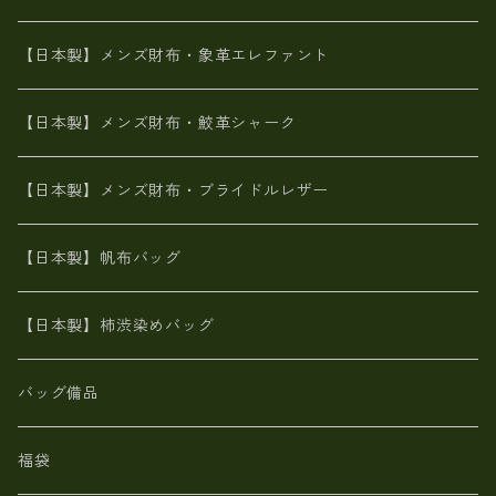
メタリック
ピッグスキン
山羊革
山羊革
名刺入れ・キーケース、他
鮫革シャーク【日本製】メンズ 財布
【日本製】メンズ財布・象革エレファント
革友禅染め
ダチョウ革
メタリック
ブライドルレザー【日本製】メンズ 財布
【日本製】メンズ財布・鮫革シャーク
ポーテッド
メタリック
ポニー革
MAISON de HIROAN 【日本製】メンズ 財布
【日本製】メンズ財布・ブライドルレザー
神鍋山火山灰手染め
カンガルー革
栃木レザー 【日本製】メンズ 財布
【日本製】帆布バッグ
鹿革
革小物・財布【日本製】メンズ レディース
【日本製】柿渋染めバッグ
【日本製】メンズ 財布 アザラシ革(シールスキン)
バッグ備品
福袋