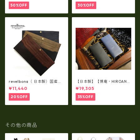
納）ir-02G
50%OFF
30%OFF
revelbona（ 日本製）国産牛
【日本製】【博庵・HIROAN】
革製・お札入れ ロングウォ
最高級牛革（ボーテッド）札
¥11,440
¥19,305
レット rl-001
入れ・長財布 ha-21535
20%OFF
35%OFF
その他の商品