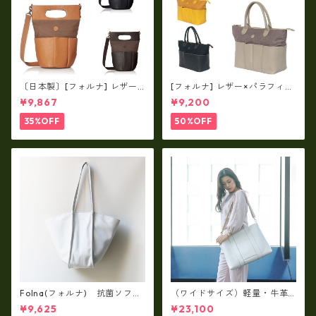
〔日本製〕[フォルナ] レザー×
[フォルナ] レザー×パラフィン
パラフィン筒型2way シュリン
筒型2way シュリンクレザー×
¥9,867
¥9,200
クレザー×79Aパラフィン fo
79Aパラフィン トートL fo-2
-259630
59632
35%OFF
50%OFF
Folna(フォルナ) 抗菌ソフト
（ワイドサイズ）軽量・牛革
スムースレザー トートバッグ
製品・2WAYヌメ革トートバッ
¥9,625
¥23,100
/ FOLNA RD fo-083244
グ（A3サイズ/日本製）(高収