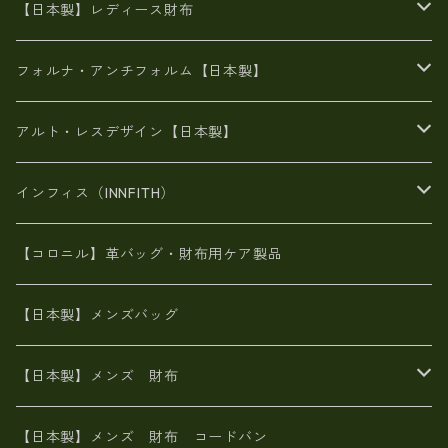
豊岡製
がま口
牛革
日本製
リネン
オイルレザー
【日本製】レディース財布
メタリック
メタリック
スエード
６号蝋引き帆布
二つ折り財布
フォルナ・アンチフォルム【日本製】
豊岡製品
がま口財布
エナメルクロコ
長財布
BAG
アルト・レスデザイン【日本製】
スペインレザー
がま口
スペインレザー
L字ファスナー財布
財布・小物
BAG
インフィス（INNFITH）
革友禅染め
斜め掛け
佐賀牛革
スペインレザー
ポーチ
財布・小物
BAG
【コロニル】革バッグ・財布用ケア製品
山羊革
オーストリッチ
革友禅染め
ヌメ革
財布ショルダー
財布・小物
【日本製】メンズバッグ
イタリアンレザー
イタリアンレザー
革西陣織り
革友禅染め
ヌメ革
がま口財布
【日本製】メンズ 財布
ヌメ革
山羊革
エゾ鹿革
栃木レザー
革友禅染め
火山灰染め
象革エレファント【日本製】メンズ 財布
【日本製】メンズ 財布 コードバン