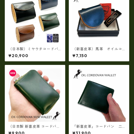
（日本製）ミヤウチコードバ
（新喜皮革）馬革 オイルコ
ン・フラップミニウォレッ
ードバン小銭入れ 日本製 T
¥20,900
¥7,150
ト 馬革 TC-002HG
0486N
（日本製 新喜皮革 コードバ
「新喜皮革」コードバン 二
ン）オイルコードバンラウン
つ折り財布（コイン入れ付
¥9,900
¥31,900