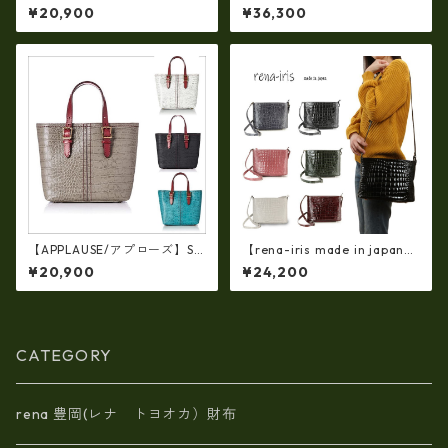
ストンバッグ S-SIZE SILVER
【日本製】牛革エナメルクロ
¥20,900
¥36,300
fo- 083338
コ 軽量ラージサイズ・トート
バッグ ir-674
【APPLAUSE/アプローズ】SA
【rena-iris made in japan】
FARI series 型押し クロコ レ
牛革製品・エナメルクロコ・
¥20,900
¥24,200
ザー トート ap-3739
ショルダーバッグ(日本製）ir-
4042
CATEGORY
rena 豊岡(レナ トヨオカ）財布