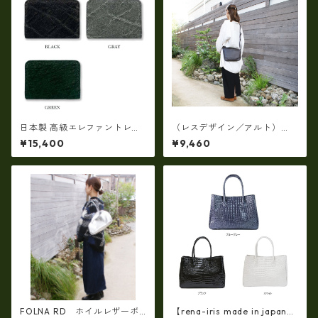
日本製 高級エレファントレザ
（レスデザイン／アルト）
ー × 姫路レザー ラウンドファ
（日本製）牛革オイルシュリ
¥15,400
¥9,460
スナーコインケース 小銭入れ
ンク サコッシュ ショルダ
本革(5177)
ー AMSB-1329
FOLNA RD ホイルレザーボ
【rena-iris made in japan】