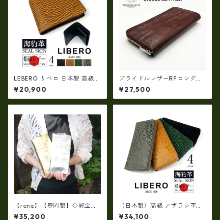
LEBERO リベロ 日本製 高級
ブライドルレザーRFロングウ
アザラシ革(シールスキン)× 姫
ォレット イギリス産ブライ
¥20,900
¥27,500
路レザー 二つ折り財布(ly140
ドルレザー 日本製 tc-003H
1)
G
【rena】【豊岡製】◇純金箔
（日本製）高級 アザラシ革
革製品・限定生産☆スペイン
（シールスキン）× 姫路レザー
¥35,200
¥34,100