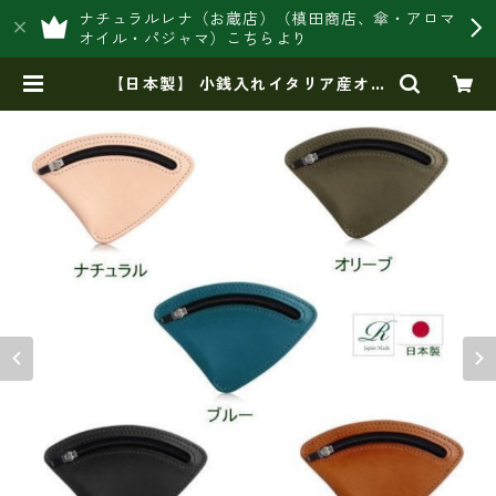
ナチュラルレナ（お蔵店）（槙田商店、傘・アロマ
オイル・パジャマ）こちらより
【日本製】 小銭入れイタリア産オイ
ルレザー使用 三角薄マチ ew-59
213 | 豊岡製オリジナルバッグ製造
販売【日本製・バッグ財布 専門
店】レナ ジャパンメイド ショッ
プ