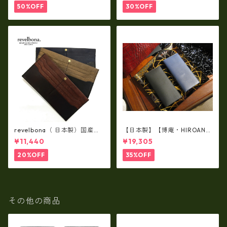
納）ir-02G
50%OFF
30%OFF
revelbona（ 日本製）国産牛
【日本製】【博庵・HIROAN】
革製・お札入れ ロングウォ
最高級牛革（ボーテッド）札
¥11,440
¥19,305
レット rl-001
入れ・長財布 ha-21535
20%OFF
35%OFF
その他の商品