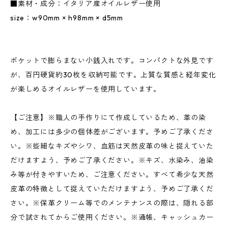
■素材・成分：イタリア産オイルレザー使用
size：w90mm × h98mm × d5mm
ポケットで膨らまない小銭入れです。コンパクトな外見です
が、百円硬貨約30枚を収納可能です。上質な質感と経年変化
が楽しめるオイルレザーを使用しています。
【ご注意】※職人の手作りにて作成しているため、革の染
め、加工には多少の個体差がございます。予めご了承くださ
い。※些細なキズやシワ、血筋は天然皮革の味と捉えていた
だけますよう、予めご了承ください。※キズ、水染み、油染
み等が付きやすいため、ご注意ください。すべて希少な天然
皮革の特徴として捉えていただけますよう、予めご了承くだ
さい。※保革クリーム等でのメンテナンスの際は、隠れる部
分で試されてからご使用ください。※通帳、キャッシュカー