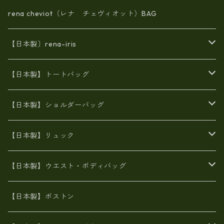
rena cheviot（レナ チェヴィオット）BAG
【日本製〕rena-iris
エナメル（パテント）レザー
【日本製】トートバッグ
牛革製品トート・ショルダー
火山灰染めバッグ
【日本製】ショルダーバッグ
8号帆布
牛革製品リュック
ヌメ革バッグ
漂流ロープバッグ
【日本製】リュック
豊岡製
Ａ3サイズ
6号蝋引き帆布
オイルレザー
火山灰染めバッグ
帆布
【日本製】ウエスト・ボディバッグ
8号帆布
豊岡
エナメル
財布ポシェット
牛革
帆布
【日本製】ボストン
豊岡製