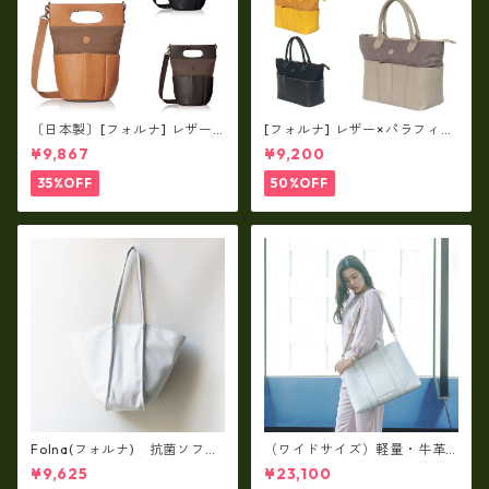
〔日本製〕[フォルナ] レザー×
[フォルナ] レザー×パラフィン
パラフィン筒型2way シュリン
筒型2way シュリンクレザー×
¥9,867
¥9,200
クレザー×79Aパラフィン fo
79Aパラフィン トートL fo-2
-259630
59632
35%OFF
50%OFF
Folna(フォルナ) 抗菌ソフト
（ワイドサイズ）軽量・牛革
スムースレザー トートバッグ
製品・2WAYヌメ革トートバッ
¥9,625
¥23,100
/ FOLNA RD fo-083244
グ（A3サイズ/日本製）(高収