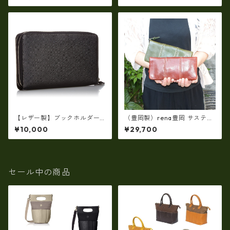
牛革（仔牛革）手絞り＆オイ
ラウンドファスナー長財布 ロ
ルレザー長財布 rj－0071【国
ングウォレット ir-1400
産品】
【レザー製】ブックホルダー
（豊岡製）rena豊岡 サスティ
付マルチシステムウォレット
ナブルレザー・レッザボタニ
¥10,000
¥29,700
【ビジネス小物】ew-21545
カ 牛革ラウンドファスナー長
財布 rt-030
セール中の商品