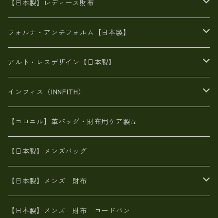
がま口
牛革
日本製
リネン
オイルレザー
【日本製】レディース財布
メタリック
メタリック
スエード
６号蝋引き帆布
二つ折り財布
フォルナ・アンチフォルム【日本製】
豊岡製品
がま口財布
エナメルクロコ
長財布
BAG
アルト・レスデザイン【日本製】
スペインレザー
がま口
スペインレザー
L字ファスナー財布
財布・小物
BAG
インフィス（INNFITH）
革友禅染め
斜め掛け
佐賀牛革
スペインレザー
ポーチ
財布・小物
BAG
【コロニル】革バッグ・財布用ケア製品
山羊革
オーストリッチ
革友禅染め
ヌメ革
財布ショルダー
財布・小物
【日本製】メンズバッグ
イタリアンレザー
イタリアンレザー
革西陣織り
革友禅染め
ヌメ革
がま口財布
【日本製】メンズ 財布
ヌメ革
山羊革
エゾ鹿革
栃木レザー
革友禅染め
火山灰染め
象革エレファント【日本製】メンズ 財布
【日本製】メンズ 財布 コードバン