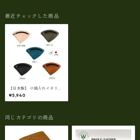
最近チェックした商品
【日本製】 小銭入れイタリア
産オイルレザー使用 三角薄
¥5,940
マチ ew-59213
同じカテゴリの商品