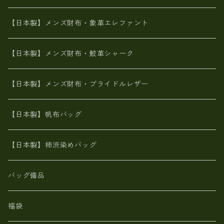
メタリック
ピッグスキン
山羊革
山羊革
名刺入れ・キーケース、他
鮫革シャーク【日本製】メンズ 財布
【日本製】メンズ財布・象革エレファント
革友禅染め
ダチョウ革
メタリック
ブライドルレザー【日本製】メンズ 財布
【日本製】メンズ財布・鮫革シャーク
ポーテッド
メタリック
ポニー革
MAISON de HIROAN 【日本製】メンズ 財布
【日本製】メンズ財布・ブライドルレザー
神鍋山火山灰手染め
カンガルー革
栃木レザー 【日本製】メンズ 財布
【日本製】帆布バッグ
鹿革
革小物・財布【日本製】メンズ レディース
【日本製】柿渋染めバッグ
【日本製】メンズ 財布 アザラシ革(シールスキン)
バッグ備品
福袋