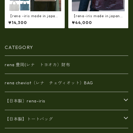
【rena -iris made in japa
【rena-iris made in japan】
n】【日本製】軽量☆牛革製
【日本製】牛革エナメルクロ
¥14,300
¥44,000
品・ヌメ革製(艶光沢調）・手
コ 軽量ラージサイズ・トート
提げトートバッグ(A4サイズ）
バッグ ir-669
ri-01a
CATEGORY
rena 豊岡(レナ トヨオカ）財布
rena cheviot（レナ チェヴィオット）BAG
【日本製〕rena-iris
エナメル（パテント）レザー
【日本製】トートバッグ