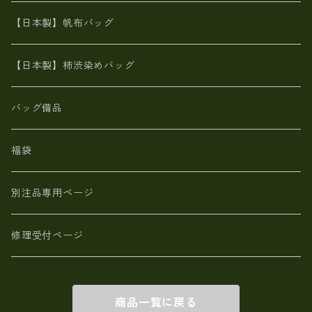
カンガルー革
栃木レザー 【日本製】メンズ 財布
【日本製】帆布バッグ
鹿革
革小物・財布【日本製】メンズ レディース
【日本製】柿渋染めバッグ
【日本製】メンズ 財布 アザラシ革(シールスキン)
バッグ備品
福袋
別注品専用ページ
修理受付ページ
商品一覧に戻る