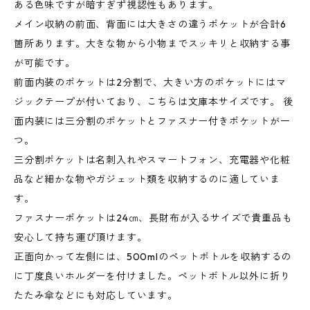
ある色味ですが暗すぎず視認性もあります。
メイン収納の前面、背面には大きさの違うポケットが合計6
箇所あります。大きな物から小物までスッキリと収納する事
が可能です。
前面内装のポケットは2分割で、大きい方のポケットにはマ
ジックテープが付いており、こちらは文庫本サイズです。 後
面内装には三分割のポケットとファスナー付きポケットが一
つ。
三分割ポケットは名刺入れやスマートフォン、充電器や化粧
品など細かな物やガジェット類を収納するのに適していま
す。
ファスナーポケットは24㎝、長財布が入るサイズで貴重品も
安心して持ち運び頂けます。
正面向かって左側には、500mlのペットボトルを収納するの
に丁度良いホルダーを付けました。ペットボトル以外に折り
たたみ傘などにも対応しています。