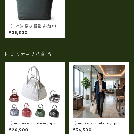
【日本製 撥水 軽量 多機能トー
トバッグメンズ】INNFITH SA
¥25,300
FFIANOビジネストートバッグ
大容量 自立 メンズ B4 A4 通
勤 出張 普段使い ビジカジ
同じカテゴリの商品
【rena -iris made in japa
【rena-iris made in japan】
n】【日本製】(限定品)牛革製
【国産品】ソフトシュリンク
¥20,900
¥36,300
品・エナメルクロコ☆ガマ口
革ショルダートートバッグ