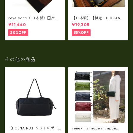
revelbona（ 日本製）国産牛
【日本製】【博庵・HIROAN】
革製・お札入れ ロングウォ
最高級牛革（ボーテッド）札
¥11,440
¥19,305
レット rl-001
入れ・長財布 ha-21535
20%OFF
35%OFF
その他の商品
〔FOLNA RD〕ソフトレザー
rena-iris made in japan
横型ワイドボストンバッグ・f
【日本製】牛革製品・エナメ