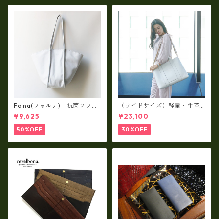
Folna(フォルナ) 抗菌ソフト
（ワイドサイズ）軽量・牛革
スムースレザー トートバッグ
製品・2WAYヌメ革トートバッ
¥9,625
¥23,100
/ FOLNA RD fo-083244
グ（A3サイズ/日本製）(高収
納）ir-02G
50%OFF
30%OFF