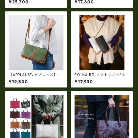
¥25,300
¥17,600
o-083306
ルクロコ・お財布ショルダー
（横型・三層式）ir-666-a
【APPLAUSE/アプローズ】レ
FOLNA RD ソフトレザー/ホイ
ザー コンビ リーフショルダ
ルレザー エンべロープ 長財
¥19,800
¥17,930
ー（日本製）ap-5010
布 fo-2993901