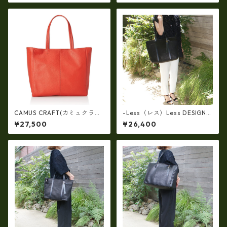
バッグ(軽量430ｇ）ir-662-al
（イタリアンレザー）ri-5153
l
| 日本製, 国産品, イタリアンレ
ザー使用, ショルダー対応, ト
ートバッグ、バケツ、牛革、
収納、プレゼント
CAMUS CRAFT(カミュクラフ
-Less（レス）Less DESIGN
ト) ビジネスバッグ トートバ
(レスデザイン)Scarred Textu
¥27,500
¥26,400
ッグ 日本製 撥水 軽量 ユニセ
re（牛革）斜め掛け＆多機能
ックス cc-2703
トート（L/SIZE） LMSB-0514