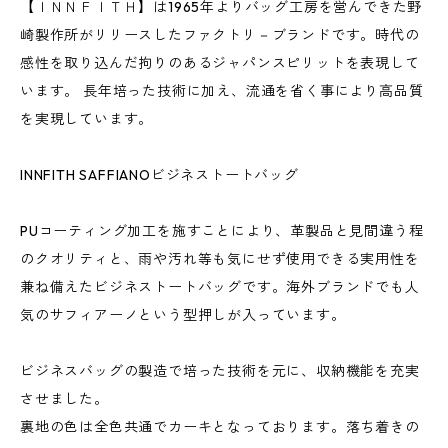
【ＩＮＮＦＩＴＨ】は1965年よりバッグ工房を営んできた野
崎製作所がリリースしたファクトリ－ブランドです。時代の
感性を取り込んだ拘りのあるジャパンスピリットを表現して
います。 長年培った技術に加え、流通を省く事により高品質
を実現しています。
INNFITH SAFFIANOビジネストートバッグ
PUコーティング加工を施すことにより、革製品と見間違う程
のクオリティと、雨や汚れ等も気にせず使用できる実用性を
兼ね備えたビジネストートバッグです。海外ブランドでも人
気のサフィアーノという型押しが入っています。
ビジネスバッグの製造で培った技術を元に、収納機能を充実
させました。
裏地の色は全色共通でカーキとなっております。落ち着きの