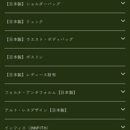
牛革製品トート・ショルダー
火山灰染めバッグ
【日本製】ショルダーバッグ
8号帆布
牛革製品リュック
ヌメ革バッグ
漂流ロープバッグ
【日本製】リュック
豊岡製
Ａ3サイズ
6号蝋引き帆布
オイルレザー
火山灰染めバッグ
帆布
【日本製】ウエスト・ボディバッグ
8号帆布
豊岡
エナメル
財布ポシェット
牛革
帆布
【日本製】ボストン
豊岡製
がま口
牛革
日本製
リネン
オイルレザー
【日本製】レディース財布
メタリック
メタリック
スエード
６号蝋引き帆布
二つ折り財布
フォルナ・アンチフォルム【日本製】
豊岡製品
がま口財布
エナメルクロコ
長財布
BAG
アルト・レスデザイン【日本製】
スペインレザー
がま口
スペインレザー
L字ファスナー財布
財布・小物
BAG
インフィス（INNFITH）