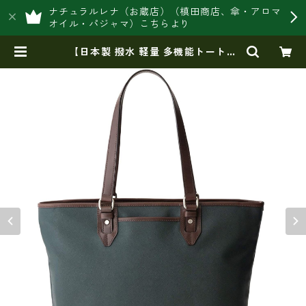
ナチュラルレナ（お蔵店）（槙田商店、傘・アロマ
オイル・パジャマ）こちらより
【日本製 撥水 軽量 多機能トートバ
ッグメンズ】INNFITH SAFFIANO
ビジネストートバッグ 大容量 自立
メンズ B4 A4 通勤 出張 普段使い ビ
ジカジ | 豊岡製オリジナルバッグ製
造販売【日本製・バッグ財布 専門
店】レナ ジャパンメイド ショッ
プ