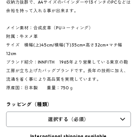
収納力抜群で、A4サイズのバインダーや13インチのPCなどは
余裕を持って入れる事が出来ます。
メイン素材：合成皮革（PUコーティング）
附属：牛ヌメ革
サイズ 横幅(上)45cm/横幅(下)35cm×高さ32cm×マチ幅
12cm
ブランド紹介：INNFITH 1965年より営業している東京の鞄
工房が立ち上げたバッグブランドです。長年の技術に加え、
流通を省く事により高品質を実現しています。
原産国：日本製 重量：750ｇ
ラッピング（種類）
選択する（必須）
International shipping available