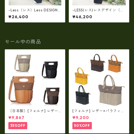
-Less（レス）Less DESIGN
-LESS(レス)レスデザイン（牛
(レスデザイン)Scarred Textu
革）トート＆クラッチで使え
¥26,400
¥46,200
re（牛革）斜め掛け＆多機能
る(両面・同一仕様！）大口開
トート（L/SIZE） LMSB-0514
口ボストン LMSB-0506
セール中の商品
〔日本製〕[フォルナ] レザー×
[フォルナ] レザー×パラフィン
パラフィン筒型2way シュリン
筒型2way シュリンクレザー×
¥9,867
¥9,200
クレザー×79Aパラフィン fo
79Aパラフィン トートL fo-2
-259630
59632
35%OFF
50%OFF