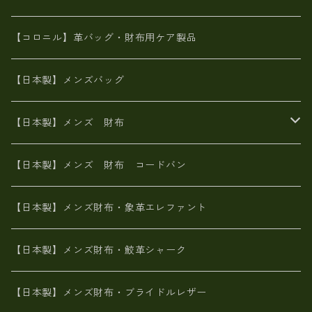
革友禅染め
斜め掛け
佐賀牛革
スペインレザー
ポーチ
財布・小物
BAG
【コロニル】革バッグ・財布用ケア製品
山羊革
オーストリッチ
革友禅染め
ヌメ革
財布ショルダー
財布・小物
【日本製】メンズバッグ
イタリアンレザー
イタリアンレザー
革西陣織り
革友禅染め
ヌメ革
がま口財布
【日本製】メンズ 財布
ヌメ革
山羊革
エゾ鹿革
栃木レザー
革友禅染め
火山灰染め
象革エレファント【日本製】メンズ 財布
【日本製】メンズ 財布 コードバン
メタリック
ピッグスキン
山羊革
山羊革
名刺入れ・キーケース、他
鮫革シャーク【日本製】メンズ 財布
【日本製】メンズ財布・象革エレファント
革友禅染め
ダチョウ革
メタリック
ブライドルレザー【日本製】メンズ 財布
【日本製】メンズ財布・鮫革シャーク
ポーテッド
メタリック
ポニー革
MAISON de HIROAN 【日本製】メンズ 財布
【日本製】メンズ財布・ブライドルレザー
神鍋山火山灰手染め