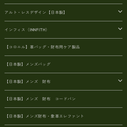
豊岡製品
がま口財布
エナメルクロコ
長財布
BAG
アルト・レスデザイン【日本製】
スペインレザー
がま口
スペインレザー
L字ファスナー財布
財布・小物
BAG
インフィス（INNFITH）
革友禅染め
斜め掛け
佐賀牛革
スペインレザー
ポーチ
財布・小物
BAG
【コロニル】革バッグ・財布用ケア製品
山羊革
オーストリッチ
革友禅染め
ヌメ革
財布ショルダー
財布・小物
【日本製】メンズバッグ
イタリアンレザー
イタリアンレザー
革西陣織り
革友禅染め
ヌメ革
がま口財布
【日本製】メンズ 財布
ヌメ革
山羊革
エゾ鹿革
栃木レザー
革友禅染め
火山灰染め
象革エレファント【日本製】メンズ 財布
【日本製】メンズ 財布 コードバン
メタリック
ピッグスキン
山羊革
山羊革
名刺入れ・キーケース、他
鮫革シャーク【日本製】メンズ 財布
【日本製】メンズ財布・象革エレファント
革友禅染め
ダチョウ革