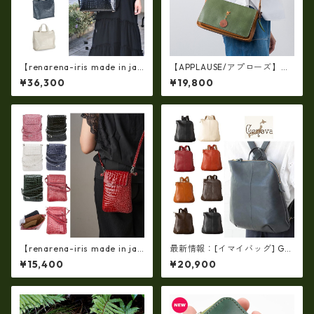
【renarena-iris made in jap
【APPLAUSE/アプローズ】レ
an】(日本製 軽量・牛革製品・
ザー コンビ リーフショルダ
¥36,300
¥19,800
エナメルクロコ・マザーマル
ー（日本製）ap-5010
チバッグ ir-668 牛革 エナメル
クロコ 型押し 手提げ トート
【renarena-iris made in jap
最新情報：[イマイバッグ] GE
an】【日本製】(総革・バージ
NOVA 日本製 牛革リュック レ
¥15,400
¥20,900
ョン）牛革エナメルクロコ・
ザー リュック レディースリュ
縦型お財布スマホ 2ＷＡＹポ
ック im-2670
シェット ir-660-a