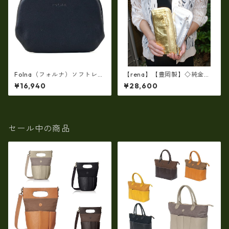
Folna（フォルナ）ソフトレザ
【rena】【豊岡製】◇純金銀
ーショート天溝薄マチ・がま
箔革製品・限定生産☆スペイ
¥16,940
¥28,600
口長財布(牛革製・日本製）fo
ン牛革（仔牛革）手絞り＆オ
-2993877
イルレザー長財布(FB-0091)
【国産品】
セール中の商品