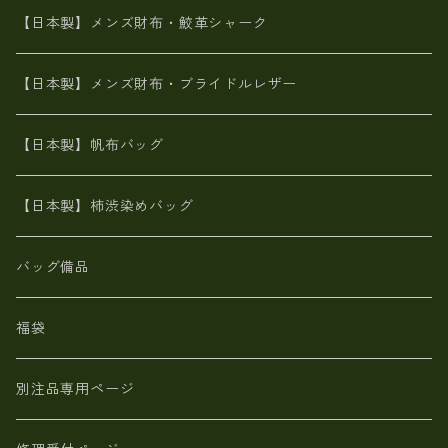
メタリック
ブライドルレザー【日本製】メンズ 財布
【日本製】メンズ財布・鮫革シャーク
ポーテッド
メタリック
ポニー革
MAISON de HIROAN 【日本製】メンズ 財布
【日本製】メンズ財布・ブライドルレザー
神鍋山火山灰手染め
カンガルー革
栃木レザー 【日本製】メンズ 財布
【日本製】帆布バッグ
鹿革
革小物・財布【日本製】メンズ レディース
【日本製】柿渋染めバッグ
【日本製】メンズ 財布 アザラシ革(シールスキン)
バッグ備品
福袋
別注品専用ページ