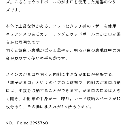
ズ。こちらはウッドボールのがま口を使用した定番のシリー
ズです。
本体は上品な艶がある、ソフトなタッチ感のレザーを使用。
ニュアンスのあるカラーリングとウッドボールのがま口が柔
らかな雰囲気です。
開くと黄色い裏地がぱっと華やか、明るい色の裏地は中のお
金が見やすく使い勝手も◎です。
メインのがま口を開くと内側に小さながま口が登場する、
「親子がま口」というタイプのお財布で、内側のがま口収納
には、小銭を収納することができます。がま口の口金は大き
く開き、お財布の中身が一目瞭然。カード収納スペースが12
枚分あり、その他に札入れが2カ所あります。
NO: Folna 2993760