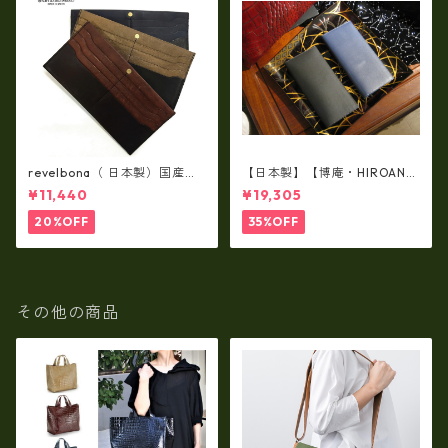
revelbona（ 日本製）国産牛
【日本製】【博庵・HIROAN】
革製・お札入れ ロングウォ
最高級牛革（ボーテッド）札
¥11,440
¥19,305
レット rl-001
入れ・長財布 ha-21535
20%OFF
35%OFF
その他の商品