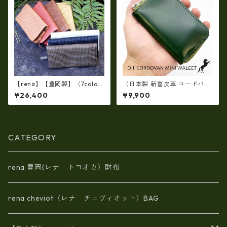
【rena】【豊岡製】（7colo
（日本製 新喜皮革 コードバ
r）佐賀牛革（素上げメッシュ
ン）オイルコードバンラウン
¥26,400
¥9,900
タイプ）オイルレザーラウン
ドファスナーミニ財布 tc-049
ドファスナー 長財布【FB-00
0
72】5/color
CATEGORY
rena 豊岡(レナ トヨオカ）財布
rena cheviot（レナ チェヴィオット）BAG