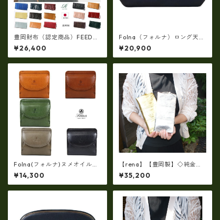
豊岡財布（認定商品）FEEDBA
Folna（フォルナ）ロング天溝
G【豊岡製】（15color）スペ
がま口長財布(牛革製・日本
¥26,400
¥20,900
イン仔牛革製☆手絞りオイル
製）fo-2993878
レザーラウンドファスナー 長
財布 rj-007
Folna(フォルナ)ヌメオイルシ
【rena】【豊岡製】◇純金箔
ュリンク 二つ折り財布 (日本
革製品・限定生産☆スペイン
¥14,300
¥35,200
製） fo-2993801
牛革（仔牛革）手絞り＆オイ
ルレザー長財布 rj－0071【国
産品】