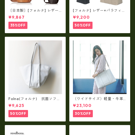
〔日本製〕[フォルナ] レザー×
[フォルナ] レザー×パラフィン
パラフィン筒型2way シュリン
筒型2way シュリンクレザー×
¥9,867
¥9,200
クレザー×79Aパラフィン fo
79Aパラフィン トートL fo-2
-259630
59632
35%OFF
50%OFF
Folna(フォルナ) 抗菌ソフト
（ワイドサイズ）軽量・牛革
スムースレザー トートバッグ
製品・2WAYヌメ革トートバッ
¥9,625
¥23,100
/ FOLNA RD fo-083244
グ（A3サイズ/日本製）(高収
納）ir-02G
50%OFF
30%OFF