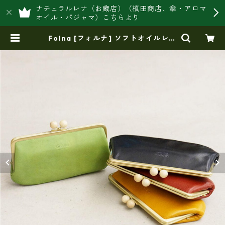
ナチュラルレナ（お蔵店）（槙田商店、傘・アロマ
オイル・パジャマ）こちらより
Folna [フォルナ] ソフトオイルレザ
ー 木玉付口金 長財布 fo-299376
0 | 豊岡製オリジナルバッグ製造販
売【日本製・バッグ財布 専門店】
レナ ジャパンメイド ショップ