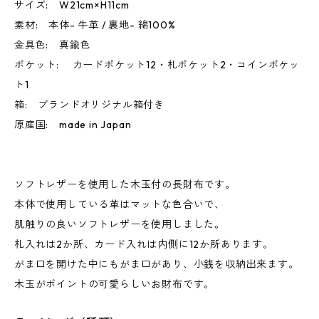
サイズ: W21cm×H11cm
素材: 本体- 牛革 / 裏地- 綿100%
金具色: 真鍮色
ポケット: カードポケット12・札ポケット2・コインポケッ
ト1
箱: ブランドオリジナル箱付き
原産国: made in Japan
ソフトレザーを使用した木玉付の長財布です。
本体で使用している革はマットな色合いで、
肌触りの良いソフトレザーを使用しました。
札入れは2か所、カード入れは内側に12か所あります。
がま口を開けた中にもがま口があり、小銭を収納出来ます。
木玉がポイントの可愛らしいお財布です。