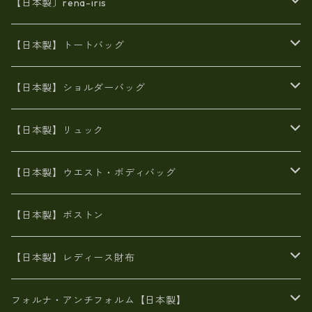
【日本製〕rena-iris
エナメル（パテント）レザー
【日本製】トートバッグ
牛革製品トート・ショルダー
火山灰染めバッグ
【日本製】ショルダーバッグ
8号帆布
牛革製品リュック
ヌメ革バッグ
漂流ロープバッグ
【日本製】リュック
豊岡製
Ａ3サイズ
6号蝋引き帆布
オイルレザー
火山灰染めバッグ
帆布
【日本製】ウエスト・ボディバッグ
8号帆布
豊岡
エナメル
財布ポシェット
牛革
帆布
【日本製】ボストン
豊岡製
がま口
牛革
日本製
リネン
オイルレザー
【日本製】レディース財布
メタリック
メタリック
スエード
６号蝋引き帆布
二つ折り財布
フォルナ・アンチフォルム【日本製】